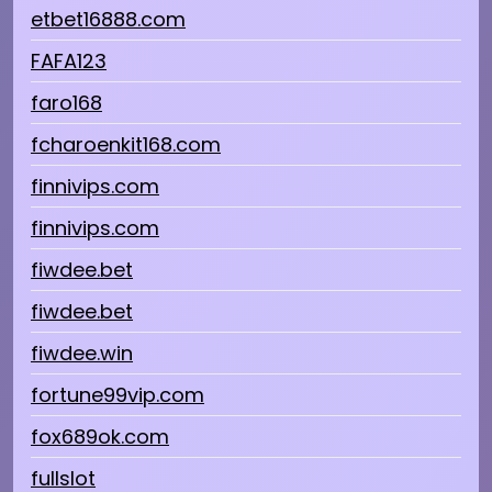
etbet16888.com
FAFA123
faro168
fcharoenkit168.com
finnivips.com
finnivips.com
fiwdee.bet
fiwdee.bet
fiwdee.win
fortune99vip.com
fox689ok.com
fullslot