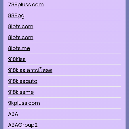
789pluss.com
888pg
8lots.com
8lots.com
8lots.me
918Kiss
918kiss ดาวน์โหลด
918kissauto
918kissme
9kpluss.com
ABA
ABAGroup2