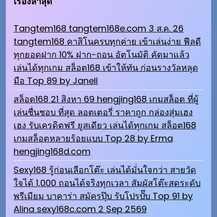
เรื่องล่าสุด
Tangtem168 tangtem168e.com 3 ส.ค. 26
tangtem168 คาสิโนครบทุกค่าย เข้าเล่นง่าย ฟีลดี
ทุกยอดฝาก 10% ฝาก-ถอน อัตโนมัติ คัดมาแล้ว
เล่นได้ทุกเกม สล็อต168 เข้าให้ทัน ก่อนรางวัลหลุด
มือ Top 89 by Janell
สล็อต168 21 สิงหา 69 hengjing168 เกมสล็อต ที่ผู้
เล่นชื่นชอบ ที่สุด ลอตเตอรี่ ราคาถูก กล่องสุ่มเฮง
เฮง รับเครดิตฟรี ยูสเดียว เล่นได้ทุกเกม สล็อต168
เกมสล็อตหลายร้อยแบบ Top 28 by Erma
hengjing168d.com
Sexy168 รู้ก่อนเลือกโต๊ะ เล่นได้มั่นใจกว่า สายวัด
ใจได้ 1,000 ถอนได้จริงทุกเวลา สัมผัสโต๊ะสดระดับ
พรีเมียม บาคาร่า สมัครปุ๊บ รับโปรปั๊บ Top 91 by
Alina sexy168c.com 2 Sep 2569