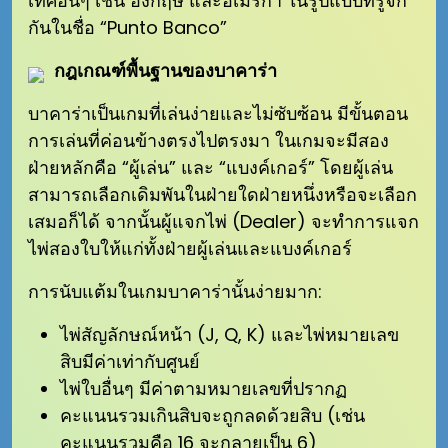
เทศอื่นๆ เช่น อังกฤษ และอเมริกา ในรูปแบบที่รู้จัก
กันในชื่อ “Punto Banco”
กฎเกณฑ์พื้นฐานของบาคาร่า
บาคาร่าเป็นเกมที่เล่นง่ายและไม่ซับซ้อน มีขั้นตอน
การเล่นที่ค่อนข้างตรงไปตรงมา ในเกมจะมีสอง
ฝ่ายหลักคือ “ผู้เล่น” และ “แบงค์เกอร์” โดยผู้เล่น
สามารถเลือกเดิมพันในฝ่ายใดฝ่ายหนึ่งหรือจะเลือก
เสมอก็ได้ จากนั้นผู้แจกไพ่ (Dealer) จะทำการแจก
ไพ่สองใบให้แก่ทั้งฝ่ายผู้เล่นและแบงค์เกอร์
การนับแต้มในเกมบาคาร่านั้นง่ายมาก:
ไพ่สัญลักษณ์หน้า (J, Q, K) และไพ่หมายเลข
สิบมีค่าเท่ากับศูนย์
ไพ่ใบอื่นๆ มีค่าตามหมายเลขที่ปรากฏ
คะแนนรวมเกินสิบจะถูกลดด้วยสิบ (เช่น
คะแนนรวมคือ 16 จะกลายเป็น 6)