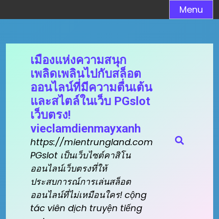
Skip
Menu
to
content
เมืองแห่งความสนุก
เพลิดเพลินไปกับสล็อต
ออนไลน์ที่มีความตื่นเต้น
และสไตล์ในเว็บ PGslot
เว็บตรง!
vieclamdienmayxanh
https://mientrungland.com
PGslot เป็นเว็บไซต์คาสิโน
ออนไลน์เว็บตรงที่ให้
ประสบการณ์การเล่นสล็อต
ออนไลน์ที่ไม่เหมือนใคร! cộng
tác viên dịch truyện tiếng