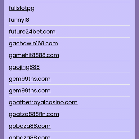
fullslotpg
funny18
future24bet.com
gachawin168.com
gamehit8888.com
gaojing888
gem99ths.com
gem99ths.com
goatbetroyalcasino.com
goatza888fin.com
gobaza88.com
gobaza88.com