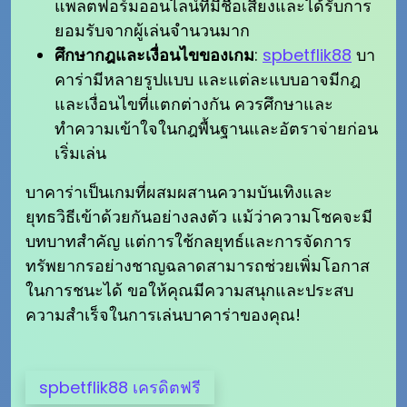
แพลตฟอร์มออนไลน์ที่มีชื่อเสียงและได้รับการ
ยอมรับจากผู้เล่นจำนวนมาก
ศึกษากฎและเงื่อนไขของเกม
:
spbetflik88
บา
คาร่ามีหลายรูปแบบ และแต่ละแบบอาจมีกฎ
และเงื่อนไขที่แตกต่างกัน ควรศึกษาและ
ทำความเข้าใจในกฎพื้นฐานและอัตราจ่ายก่อน
เริ่มเล่น
บาคาร่าเป็นเกมที่ผสมผสานความบันเทิงและ
ยุทธวิธีเข้าด้วยกันอย่างลงตัว แม้ว่าความโชคจะมี
บทบาทสำคัญ แต่การใช้กลยุทธ์และการจัดการ
ทรัพยากรอย่างชาญฉลาดสามารถช่วยเพิ่มโอกาส
ในการชนะได้ ขอให้คุณมีความสนุกและประสบ
ความสำเร็จในการเล่นบาคาร่าของคุณ!
spbetflik88 เครดิตฟรี