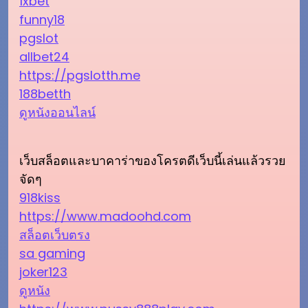
1xbet
funny18
pgslot
allbet24
https://pgslotth.me
188betth
ดูหนังออนไลน์
เว็บสล็อตและบาคาร่าของโครตดีเว็บนี้เล่นแล้วรวย
จัดๆ
918kiss
https://www.madoohd.com
สล็อตเว็บตรง
sa gaming
joker123
ดูหนัง