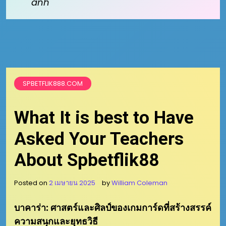
anh
SPBETFLIK888.COM
What It is best to Have
Asked Your Teachers
About Spbetflik88
Posted on
2 เมษายน 2025
by
William Coleman
บาคาร่า: ศาสตร์และศิลป์ของเกมการ์ดที่สร้างสรรค์
ความสนุกและยุทธวิธี