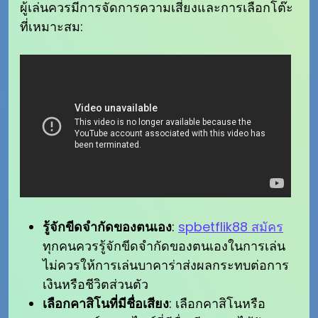
ผู้เล่นควรมีการจัดการความเสี่ยงและการเลือกโต๊ะ
ที่เหมาะสม:
รู้จักขีดจำกัดของตนเอง
:
spbetflik88 สมัคร
ทุกคนควรรู้จักขีดจำกัดของตนเองในการเล่น
ไม่ควรให้การเล่นบาคาร่าส่งผลกระทบต่อการ
เงินหรือชีวิตส่วนตัว
เลือกคาสิโนที่มีชื่อเสียง
: เลือกคาสิโนหรือ