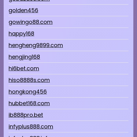
golden456
gowingo88.com
happy168
hengheng9899.com
hengjing168
hi6bet.com
hiso8888s.com
hongkong456
hubbet168.com
ib888pro.bet
infyplus888.com