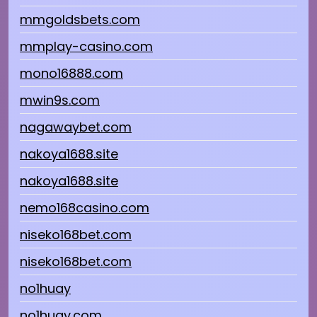
mmgoldsbets.com
mmplay-casino.com
mono16888.com
mwin9s.com
nagawaybet.com
nakoya1688.site
nakoya1688.site
nemo168casino.com
niseko168bet.com
niseko168bet.com
no1huay
no1huay.com