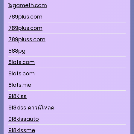
1xgameth.com
789plus.com
789plus.com
789pluss.com
888pg
8lots.com
8lots.com
8lots.me
918Kiss
918kiss ดาวน์โหลด
918kissauto
918kissme