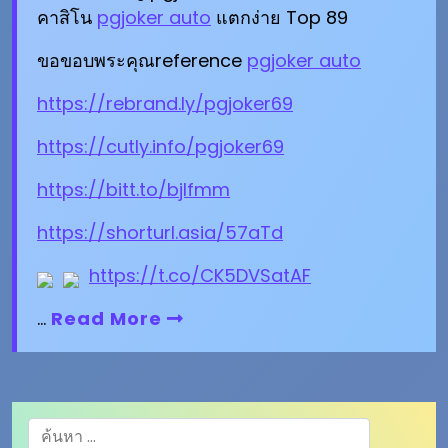
คาสิโน
pgjoker auto
แตกง่าย Top 89
ขอขอบพระคุณreference
pgjoker auto
https://rebrand.ly/pgjoker69
https://cutly.info/pgjoker69
https://bitt.to/bjlfmm
https://shorturl.asia/57aTd
https://t.co/CK5DVSatAF
…
Read More
ค้นหา