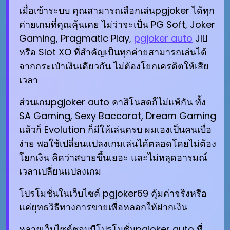
เมื่อเข้าระบบ คุณสามารถเลือกเล่นpgjoker ได้ทุก
ค่ายเกมที่คุณคุ้นเคย ไม่ว่าจะเป็น PG Soft, Joker
Gaming, Pragmatic Play,
pgjoker auto
JILI
หรือ Slot XO ที่สำคัญเป็นทุกค่ายสามารถเล่นได้
จากกระเป๋าเงินเดียวกัน ไม่ต้องโยกเครดิตให้เสีย
เวลา
ส่วนเกมpgjoker auto คาสิโนสดก็ไม่แพ้กัน ทั้ง
SA Gaming, Sexy Baccarat, Dream Gaming
แล้วก็ Evolution ก็มีให้เล่นครบ ผมเองเป็นคนเบื่อ
ง่าย พอใช้เปลี่ยนแปลงเกมเล่นได้ตลอดโดยไม่ต้อง
โยกเงิน คิดว่าสบายขึ้นเยอะ และไม่หลุดอารมณ์
เวลาเปลี่ยนแปลงเกม
โปรโมชั่นในเว็บไซต์ pgjoker69 คุ้มค่าจริงหรือ
แค่ยุทธวิธีทางการขายเพื่อหลอกให้ฝากเงิน
หลายเว็บไซต์ชอบมีโปรโมชั่นpgjoker auto ที่