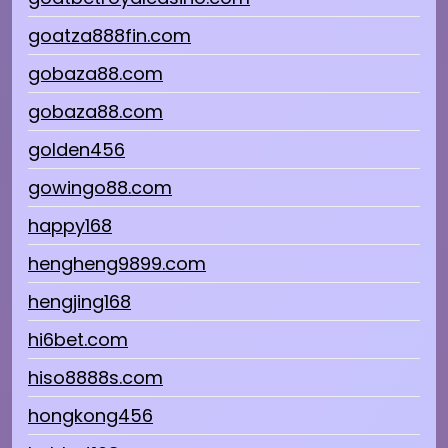
goatza888fin.com
gobaza88.com
gobaza88.com
golden456
gowingo88.com
happy168
hengheng9899.com
hengjing168
hi6bet.com
hiso8888s.com
hongkong456