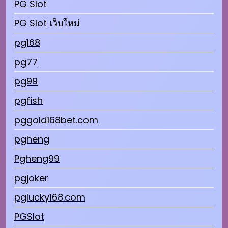
PG Slot
PG Slot เว็บใหม่
pg168
pg77
pg99
pgfish
pggold168bet.com
pgheng
Pgheng99
pgjoker
pglucky168.com
PGSlot