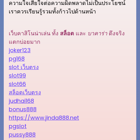
ความใจเสียใจต่อความผิดพลาดไม่เป็นประโยชน์
เราควรเรียนรู้รวมทั้งก้าวไปด้านหน้า
เว็บคาสิโนน่าเล่น ทั้ง
สล็อต
และ
บาคาร่า
ตึงจริง
แตกบ่อยมาก
joker123
pg168
slot เว็บตรง
slot99
slot66
สล็อตเว็บตรง
judhai168
bonus888
https://www.jinda888.net
pgslot
pussy888