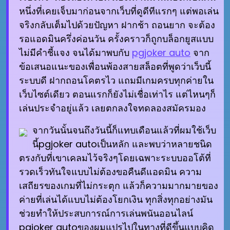
หนึ่งที่เคยเจ็บมาก่อนจากเว็บที่ดูดีทีแรกๆ แต่พอเล่น
จริงกลับเต็มไปด้วยปัญหา ฝากช้า ถอนยาก จะต้อง
รอแอดมินครึ่งค่อนวัน ครั้งคราวก็ถูกบล็อกยูสแบบ
ไม่มีคำชี้แจง จนได้มาพบกับ
pgjoker auto
จาก
ข้อเสนอแนะของเพื่อนพ้องสายสล็อตที่พูดว่าเว็บนี้
ระบบดี ฝากถอนโคตรไว แถมมีเกมครบทุกค่ายใน
เว็บไซต์เดียว ตอนแรกก็ยังไม่เชื่อเท่าไร แต่ไหนๆก็
เล่นประจำอยู่แล้ว เลยตกลงใจทดลองสมัครมอง
จากวันนั้นจนถึงวันนี้ก็แทบเดือนแล้วที่ผมใช้เว็บ
นี้pgjoker autoเป็นหลัก และพบว่าหลายชนิด
ตรงกับที่เขาเคลมไว้จริงๆโดยเฉพาะระบบออโต้ที่
รวดเร็วทันใจแบบไม่ต้องขอคืนดีแอดมิน ความ
เสถียรของเกมที่ไม่กระตุก แล้วก็ความมากมายของ
ค่ายที่เล่นได้แบบไม่ต้องโยกเงิน ทุกสิ่งทุกอย่างมัน
ช่วยทำให้ประสบการณ์การเล่นพนันออนไลน์
pgjoker autoของผมแปรไปในทางที่ดีขึ้นแบบคิด