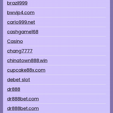
brazil999
bwvip4.com
carlo999.net
cashgame168
Casino
chang7777
chinatown888.win
cupcake88x.com
debet slot
dr888
dr888bet.com
dr888bet.com