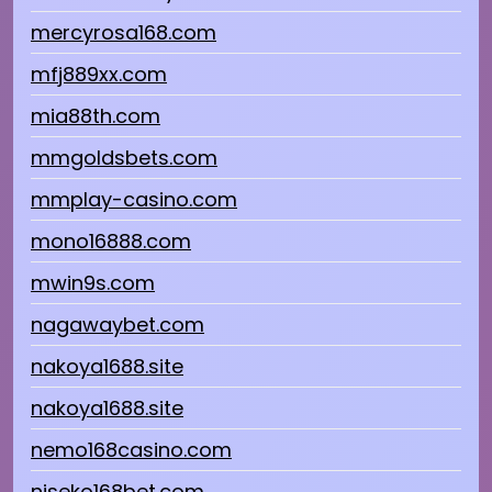
mercyrosa168.com
mfj889xx.com
mia88th.com
mmgoldsbets.com
mmplay-casino.com
mono16888.com
mwin9s.com
nagawaybet.com
nakoya1688.site
nakoya1688.site
nemo168casino.com
niseko168bet.com