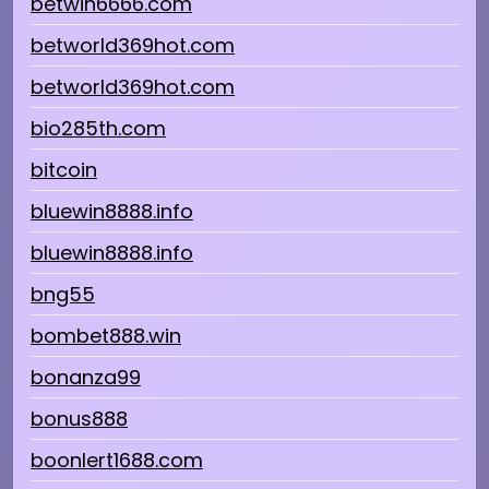
betwin6666.com
betworld369hot.com
betworld369hot.com
bio285th.com
bitcoin
bluewin8888.info
bluewin8888.info
bng55
bombet888.win
bonanza99
bonus888
boonlert1688.com