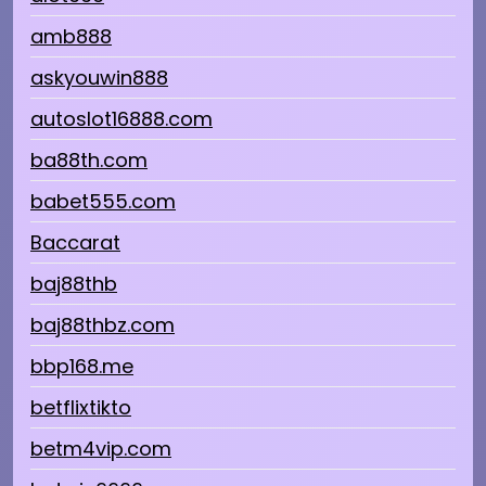
amb888
askyouwin888
autoslot16888.com
ba88th.com
babet555.com
Baccarat
baj88thb
baj88thbz.com
bbp168.me
betflixtikto
betm4vip.com