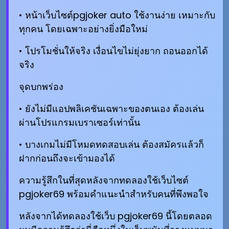
• หน้าเว็บไซต์pgjoker auto ใช้งานง่าย เหมาะกับ
ทุกคน โดยเฉพาะอย่างยิ่งมือใหม่
• โปรโมชั่นให้จริง เงื่อนไขไม่ยุ่งยาก ถอนออกได้
จริง
จุดบกพร่อง
• ยังไม่มีแอปพลิเคชันเฉพาะของตนเอง ต้องเล่น
ผ่านโปรแกรมเบราเซอร์เท่านั้น
• บางเกมไม่มีโหมดทดสอบเล่น ต้องสมัครแล้วก็
ฝากก่อนถึงจะเข้ามองได้
ความรู้สึกในที่สุดหลังจากทดลองใช้เว็บไซต์
pgjoker69 พร้อมคำแนะนำสำหรับคนที่พึงพอใจ
หลังจากได้ทดลองใช้เว็บ pgjoker69 นี้โดยตลอด