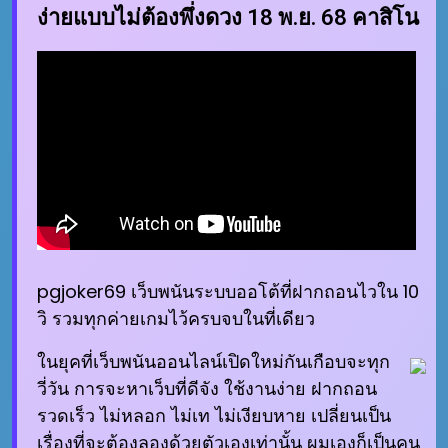
ง่ายแบบไม่ต้องพึ่งดวง 18 พ.ย. 68 คาสิโน
pgjoker69 เว็บพนันระบบออโต้ที่ฝากถอนไวใน 10
วิ รวมทุกค่ายเกมไว้ครบจบในที่เดียว
ในยุคที่เว็บพนันออนไลน์เปิดใหม่กันเกือบจะทุก
วี่วัน การจะหาเว็บที่ดีจัง ใช้งานง่าย ฝากถอน
รวดเร็ว ไม่หลอก ไม่เท ไม่เงียบหาย เปลี่ยนเป็น
เรื่องที่จะต้องลองด้วยตัวเองเท่านั้น ผมเองก็เป็นคน