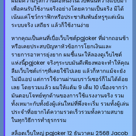
ผมมีความรู้สึกว่านี่คือหนึ่งในเว็บพนันที่วางแบบมา
เพื่อคนรับใช้งานจริงอย่างโดยความเป็นจริง มิได้
เน้นแค่โชว์กราฟิกหรือประชาสัมพันธ์หรูๆแต่เน้น
ระบบจริง เสถียร แล้วก็ใช้งานง่าย
หากคุณเป็นคนที่เบื่อเว็บไซต์pgjoker ที่ฝากถอนช้า
หรือเคยประสบปัญหาหัวข้อการโยกเงินและ
รายการอาหารยุ่งยาก ผมชี้แนะให้ลองดูเว็บไซต์
แห่งนี้pgjoker จริงๆระบบมันดีเพียงพอจะทำให้คุณ
ลืมเว็บไซต์เก่าๆที่เคยใช้ไปเลย แล้วก็หากแม้จะยัง
ไม่มีแอป แต่การใช้งานผ่านเบราว์เซอร์ก็ไม่ได้ด้อย
เลย โดยรวมแล้ว ผมให้แต้ม 9 เต็ม 10 เนื่องจากว่า
มันตอบโจทย์ทุกด้านของการใช้แรงงานจริง รวม
ทั้งเหมาะกับทั้งยังผู้เล่นใหม่ที่พึ่งจะเริ่ม รวมทั้งผู้เล่น
ประจำที่อยากได้ความรวดเร็วรวมทั้งความสบาย
ในทุกวิธีการทำธุรกรรม
สล็อตเว็บใหญ่ pgjoker 12 ธันวาคม 2568 Jacob