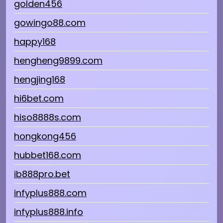
golden456
gowingo88.com
happy168
hengheng9899.com
hengjing168
hi6bet.com
hiso8888s.com
hongkong456
hubbet168.com
ib888pro.bet
infyplus888.com
infyplus888.info