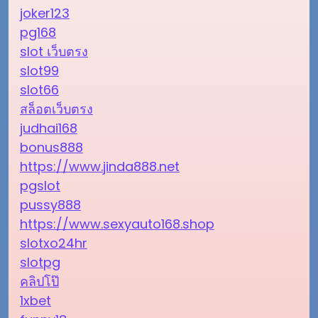
joker123
pg168
slot เว็บตรง
slot99
slot66
สล็อตเว็บตรง
judhai168
bonus888
https://www.jinda888.net
pgslot
pussy888
https://www.sexyauto168.shop
slotxo24hr
slotpg
คลิปโป๊
1xbet