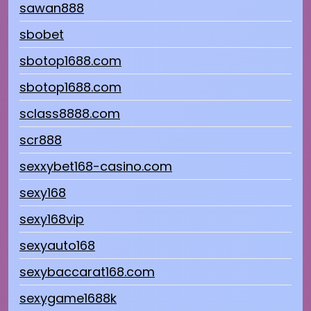
sawan888
sbobet
sbotop1688.com
sbotop1688.com
sclass8888.com
scr888
sexxybet168-casino.com
sexy168
sexy168vip
sexyauto168
sexybaccarat168.com
sexygame1688k