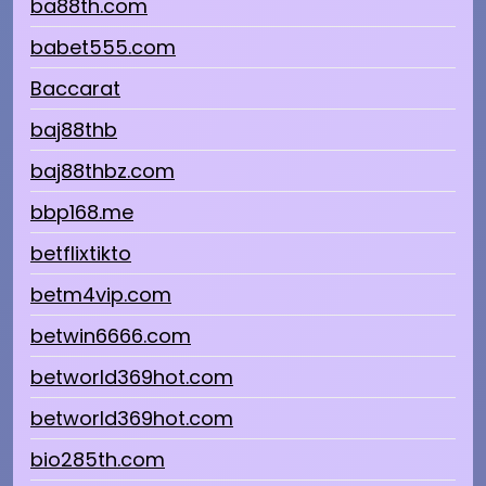
ba88th.com
babet555.com
Baccarat
baj88thb
baj88thbz.com
bbp168.me
betflixtikto
betm4vip.com
betwin6666.com
betworld369hot.com
betworld369hot.com
bio285th.com