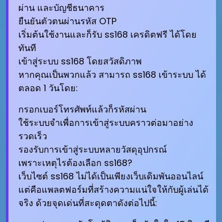
ผ่าน และบัญชีธนาคาร
ยืนยันตัวตนผ่านรหัส OTP
เริ่มต้นใช้งานและก็รับ ss168 เครดิตฟรี ได้โดย
ทันที
เข้าสู่ระบบ ss168 โดยสวัสดิภาพ
หากคุณเป็นพวกแล้ว สามารถ ss168 เข้าระบบ ได้
ตลอด 1 วันโดย:
กรอกเบอร์โทรศัพท์แล้วก็รหัสผ่าน
ใช้ระบบจำเพื่อการเข้าสู่ระบบคราวต่อมาอย่าง
รวดเร็ว
รองรับการเข้าสู่ระบบหลายวัสดุอุปกรณ์
เพราะเหตุไรต้องเลือก ss168?
เว็บไซต์ ss168 ไม่ได้เป็นเพียงเว็บเดิมพันออนไลน์
แต่คือแพลตฟอร์มที่สร้างความแน่ใจให้กับผู้เล่นได้
จริง ด้วยจุดเด่นที่สะดุดตาดังต่อไปนี้: