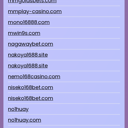
mmgoldsbets.com
mmplay-casino.com
mono16888.com
mwin9s.com
nagawaybet.com
nakoya1688.site
nakoya1688.site
nemo168casino.com
niseko168bet.com
niseko168bet.com
no1huay
no1huay.com