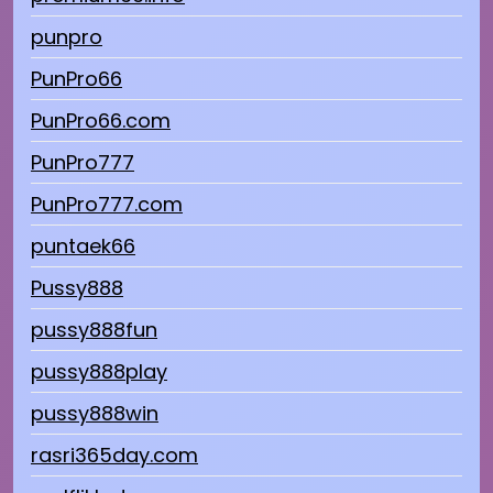
punpro
PunPro66
PunPro66.com
PunPro777
PunPro777.com
puntaek66
Pussy888
pussy888fun
pussy888play
pussy888win
rasri365day.com