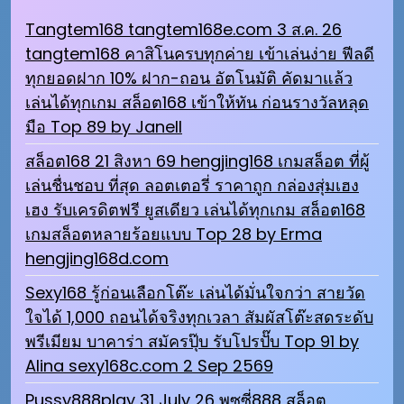
Tangtem168 tangtem168e.com 3 ส.ค. 26
tangtem168 คาสิโนครบทุกค่าย เข้าเล่นง่าย ฟีลดี
ทุกยอดฝาก 10% ฝาก-ถอน อัตโนมัติ คัดมาแล้ว
เล่นได้ทุกเกม สล็อต168 เข้าให้ทัน ก่อนรางวัลหลุด
มือ Top 89 by Janell
สล็อต168 21 สิงหา 69 hengjing168 เกมสล็อต ที่ผู้
เล่นชื่นชอบ ที่สุด ลอตเตอรี่ ราคาถูก กล่องสุ่มเฮง
เฮง รับเครดิตฟรี ยูสเดียว เล่นได้ทุกเกม สล็อต168
เกมสล็อตหลายร้อยแบบ Top 28 by Erma
hengjing168d.com
Sexy168 รู้ก่อนเลือกโต๊ะ เล่นได้มั่นใจกว่า สายวัด
ใจได้ 1,000 ถอนได้จริงทุกเวลา สัมผัสโต๊ะสดระดับ
พรีเมียม บาคาร่า สมัครปุ๊บ รับโปรปั๊บ Top 91 by
Alina sexy168c.com 2 Sep 2569
Pussy888play 31 July 26 พุซซี่888 สล็อต