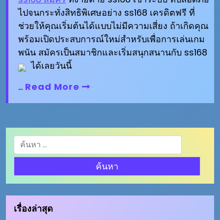
ไปจนกระทั่งสิทธิพิเศษอย่าง ss168 เครดิตฟรี ที่
ช่วยให้คุณเริ่มต้นได้แบบไม่มีความเสี่ยง ถ้าเกิดคุณ
พร้อมเปิดประสบการณ์ใหม่สำหรับเพื่อการเล่นเกม
พนัน สมัครเป็นสมาชิกและเริ่มสนุกสนานกับ ss168
ได้เลยวันนี้
…
Read More
ค้นหา
สำหรับ:
เรื่องล่าสุด