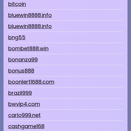
bitcoin
bluewin8888.info
bluewin8888.info
bng55
bombet888.win
bonanza99
bonus888
boonlert1688.com
brazil999
bwvip4.com
carlo999.net
cashgame168