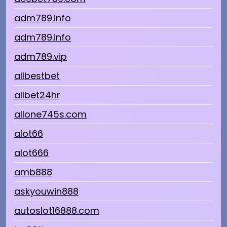
adm789.info
adm789.info
adm789.vip
allbestbet
allbet24hr
allone745s.com
alot66
alot666
amb888
askyouwin888
autoslot16888.com