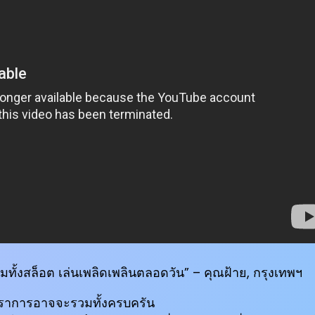
วมทั้งสล็อต เล่นเพลิดเพลินตลอดวัน” – คุณฝ้าย, กรุงเทพฯ
ปราการอาจจะรวมทั้งครบครัน