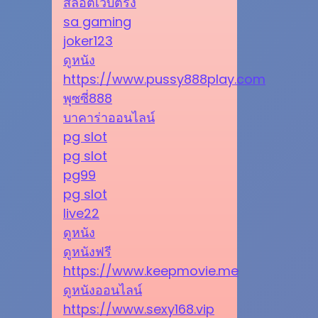
สล็อตเว็บตรง
sa gaming
joker123
ดูหนัง
https://www.pussy888play.com
พุซซี่888
บาคาร่าออนไลน์
pg slot
pg slot
pg99
pg slot
live22
ดูหนัง
ดูหนังฟรี
https://www.keepmovie.me
ดูหนังออนไลน์
https://www.sexy168.vip