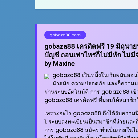
gobaza88.com
gobaza88 เครดิตฟรี 19 มิถุนาย
บัญชี ถอนเท่าไหร่ก็ไม่มีหัก ไม
by Maxine
gobaza88 เป็นหนึ่งในเว็บพนันออน
นำสมัย ความปลอดภัย และก็ความมาก
ผ่านระบบอัตโนมัติ การ gobaza88 เข้าร
gobaza88 เครดิตฟรี ที่มอบให้สมาชิ
เพราะอะไร gobaza88 ถึงได้รับความน
1. ระบบลงทะเบียนเป็นสมาชิกที่ง่ายและก
การ gobaza88 สมัคร ทำเป็นภายในไม่กี่