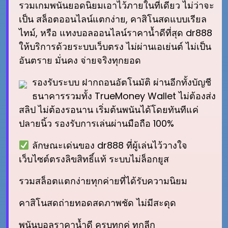
รวมเกมพนันยอดนิยมเอาไว้ภายในที่เดียว ไม่ว่าจะ
เป็น สล็อตออนไลน์แตกง่าย, คาสิโนสดแบบเรียล
ไทม์, หรือ แทงบอลออนไลน์ราคาน้ำดีที่สุด dr888
ให้บริการด้วยระบบเว็บตรง ไม่ผ่านเอเย่นต์ ไม่เป็น
อันตราย มั่นคง จ่ายจริงทุกยอด
รองรับระบบ ฝากถอนอัตโนมัติ ผ่านอีกทั้งบัญชี
ธนาคารรวมทั้ง TrueMoney Wallet ไม่ต้องส่ง
สลิป ไม่ต้องรอนาน เริ่มต้นพนันได้โดยทันทีแค่
ปลายนิ้ว รองรับการเล่นผ่านมือถือ 100%
ลักษณะเด่นของ dr888 ที่ผู้เล่นไว้วางใจ
เว็บไซต์ตรงลิขสิทธิ์แท้ ระบบไม่ล็อกยูส
รวมสล็อตแตกง่ายทุกค่ายที่ได้รับความนิยม
คาสิโนสดถ่ายทอดสดภาพชัด ไม่มีสะดุด
พนันบอลราคาน้ำดี ครบทุกคู่ ทุกลีก