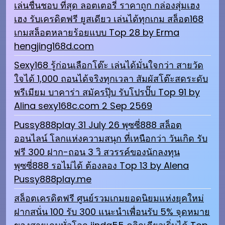
เล่นชื่นชอบ ที่สุด ลอตเตอรี่ ราคาถูก กล่องสุ่มเฮง
เฮง รับเครดิตฟรี ยูสเดียว เล่นได้ทุกเกม สล็อต168
เกมสล็อตหลายร้อยแบบ Top 28 by Erma
hengjing168d.com
Sexy168 รู้ก่อนเลือกโต๊ะ เล่นได้มั่นใจกว่า สายวัด
ใจได้ 1,000 ถอนได้จริงทุกเวลา สัมผัสโต๊ะสดระดับ
พรีเมียม บาคาร่า สมัครปุ๊บ รับโปรปั๊บ Top 91 by
Alina sexy168c.com 2 Sep 2569
Pussy888play 31 July 26 พุซซี่888 สล็อต
ออนไลน์ โลกแห่งความสนุก ที่เหนือกว่า วันเกิด รับ
ฟรี 300 ฝาก-ถอน 3 วิ สวรรค์ของนักลงทุน
พุซซี่888 รอไม่ได้ ต้องลอง Top 13 by Alena
Pussy888play.me
สล็อตเครดิตฟรี ศูนย์รวมเกมยอดนิยมแห่งยุคใหม่
ฝากสนั่น 100 รับ 300 แนะนำเพื่อนรับ 5% จุดหมาย