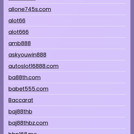
allone745s.com
alot66
alot666
amb888
askyouwin888
autoslot16888.com
ba88th.com
babet555.com
Baccarat
baj88thb
baj88thbz.com