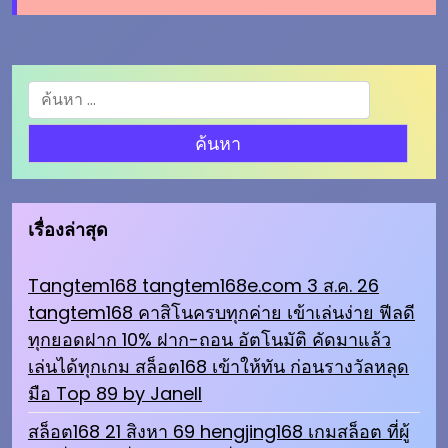
ค้นหา
สำหรับ:
เรื่องล่าสุด
Tangtem168 tangtem168e.com 3 ส.ค. 26
tangtem168 คาสิโนครบทุกค่าย เข้าเล่นง่าย ฟีลดี
ทุกยอดฝาก 10% ฝาก-ถอน อัตโนมัติ คัดมาแล้ว
เล่นได้ทุกเกม สล็อต168 เข้าให้ทัน ก่อนรางวัลหลุด
มือ Top 89 by Janell
สล็อต168 21 สิงหา 69 hengjing168 เกมสล็อต ที่ผู้