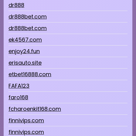
dr888
dr888bet.com
dr888bet.com
ek4567.com
enjoy24.fun
erisauto.site
etbet16888.com
FAFA123
faro168
fcharoenkit168.com
finnivips.com
finnivips.com