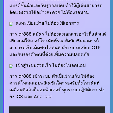
แบงค์ชั้นนำและก็ทรูวอลเล็ท ทำให้ผู้เล่นสามารถ
จัดแจงรายได้อย่างสะดวก ไม่ต้องรอนาน
ลงทะเบียนง่าย ไม่ต้องใช้เอกสาร
การ dr888 สมัคร ไม่ต้องส่งเอกสารอะไรก็แล้วแต่
เพียงแค่ใช้เบอร์โทรศัพท์รวมทั้งบัญชีธนาคารก็
สามารถเริ่มเดิมพันได้ทันที มีระบบระเบียบ OTP
และรับรองตัวตนที่ช่วยเพิ่มความปลอดภัย
เข้าสู่ระบบรวดเร็ว ไม่ต้องโหลดแอป
การ dr888 เข้าระบบ ทำเป็นผ่านเว็บ ไม่ต้อง
ดาวน์โหลดแอปพลิเคชันใดๆรองรับทั้งโทรศัพท์
เคลื่อนที่แล้วก็คอมพิวเตอร์ ทุกระบบปฏิบัติการ ทั้ง
ยัง iOS และ Android