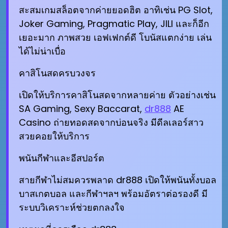
สะสมเกมสล็อตจากค่ายยอดฮิต อาทิเช่น PG Slot,
Joker Gaming, Pragmatic Play, JILI และก็อีก
เยอะมาก ภาพสวย เอฟเฟกต์ดี โบนัสแตกง่าย เล่น
ได้ไม่น่าเบื่อ
คาสิโนสดครบวงจร
เปิดให้บริการคาสิโนสดจากหลายค่าย ตัวอย่างเช่น
SA Gaming, Sexy Baccarat,
dr888
AE
Casino ถ่ายทอดสดจากบ่อนจริง มีดีลเลอร์สาว
สวยคอยให้บริการ
พนันกีฬาและอีสปอร์ต
สายกีฬาไม่สมควรพลาด dr888 เปิดให้พนันทั้งบอล
บาสเกตบอล และกีฬาฯลฯ พร้อมอัตราต่อรองดี มี
ระบบวิเคราะห์ช่วยตกลงใจ