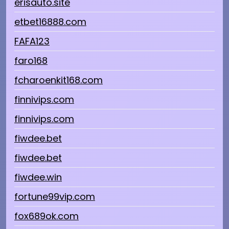
erisauto.site
etbet16888.com
FAFA123
faro168
fcharoenkit168.com
finnivips.com
finnivips.com
fiwdee.bet
fiwdee.bet
fiwdee.win
fortune99vip.com
fox689ok.com