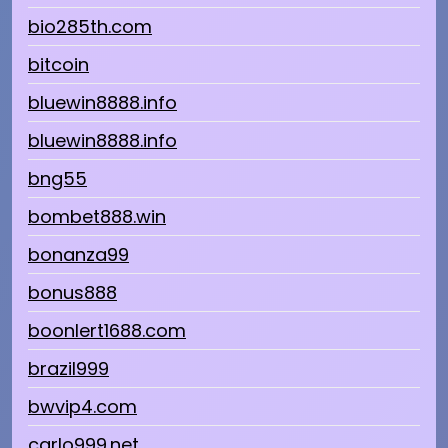
bio285th.com
bitcoin
bluewin8888.info
bluewin8888.info
bng55
bombet888.win
bonanza99
bonus888
boonlert1688.com
brazil999
bwvip4.com
carlo999.net