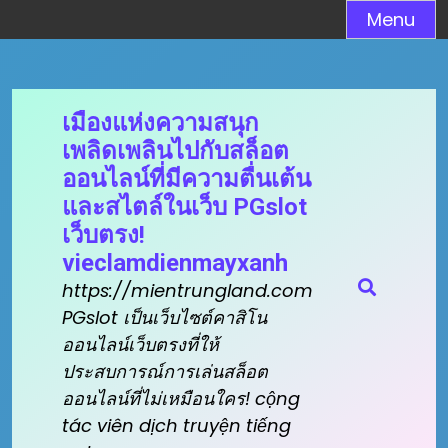
Skip
Menu
to
content
เมืองแห่งความสนุก
เพลิดเพลินไปกับสล็อต
ออนไลน์ที่มีความตื่นเต้น
และสไตล์ในเว็บ PGslot
เว็บตรง!
vieclamdienmayxanh
https://mientrungland.com
PGslot เป็นเว็บไซต์คาสิโน
ออนไลน์เว็บตรงที่ให้
ประสบการณ์การเล่นสล็อต
ออนไลน์ที่ไม่เหมือนใคร! cộng
tác viên dịch truyện tiếng