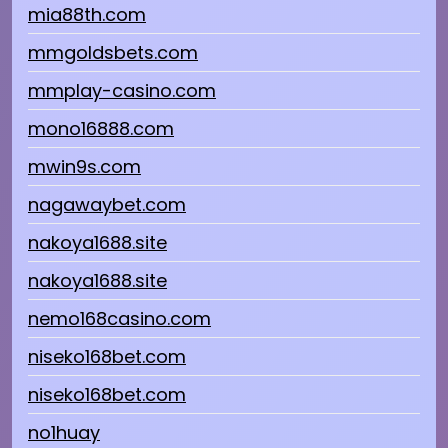
mia88th.com
mmgoldsbets.com
mmplay-casino.com
mono16888.com
mwin9s.com
nagawaybet.com
nakoya1688.site
nakoya1688.site
nemo168casino.com
niseko168bet.com
niseko168bet.com
no1huay