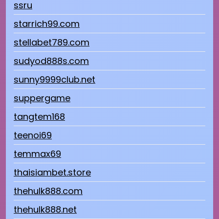
ssru
starrich99.com
stellabet789.com
sudyod888s.com
sunny9999club.net
suppergame
tangtem168
teenoi69
temmax69
thaisiambet.store
thehulk888.com
thehulk888.net