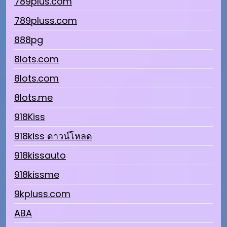
789plus.com
789pluss.com
888pg
8lots.com
8lots.com
8lots.me
918Kiss
918kiss ดาวน์โหลด
918kissauto
918kissme
9kpluss.com
ABA