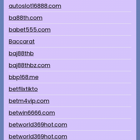
autoslot16888.com
ba88th.com
babet555.com
Baccarat
baj88thb
baj88thbz.com
bbp168.me
betflixtikto
betm4vip.com
betwin6666.com
betworld369hot.com
betworld369hot.com