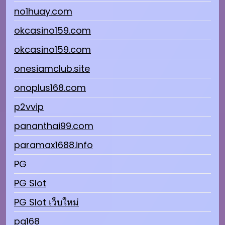
no1huay.com
okcasino159.com
okcasino159.com
onesiamclub.site
onoplus168.com
p2vvip
pananthai99.com
paramax1688.info
PG
PG Slot
PG Slot เว็บใหม่
pg168