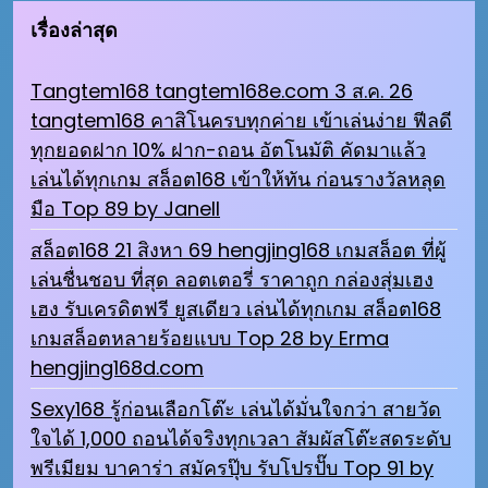
เรื่องล่าสุด
Tangtem168 tangtem168e.com 3 ส.ค. 26
tangtem168 คาสิโนครบทุกค่าย เข้าเล่นง่าย ฟีลดี
ทุกยอดฝาก 10% ฝาก-ถอน อัตโนมัติ คัดมาแล้ว
เล่นได้ทุกเกม สล็อต168 เข้าให้ทัน ก่อนรางวัลหลุด
มือ Top 89 by Janell
สล็อต168 21 สิงหา 69 hengjing168 เกมสล็อต ที่ผู้
เล่นชื่นชอบ ที่สุด ลอตเตอรี่ ราคาถูก กล่องสุ่มเฮง
เฮง รับเครดิตฟรี ยูสเดียว เล่นได้ทุกเกม สล็อต168
เกมสล็อตหลายร้อยแบบ Top 28 by Erma
hengjing168d.com
Sexy168 รู้ก่อนเลือกโต๊ะ เล่นได้มั่นใจกว่า สายวัด
ใจได้ 1,000 ถอนได้จริงทุกเวลา สัมผัสโต๊ะสดระดับ
พรีเมียม บาคาร่า สมัครปุ๊บ รับโปรปั๊บ Top 91 by