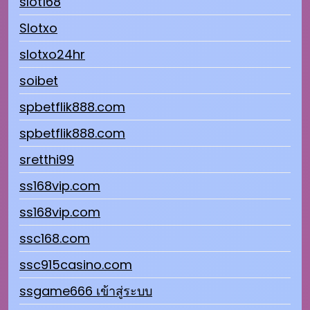
slot168
Slotxo
slotxo24hr
soibet
spbetflik888.com
spbetflik888.com
sretthi99
ss168vip.com
ss168vip.com
ssc168.com
ssc915casino.com
ssgame666 เข้าสู่ระบบ