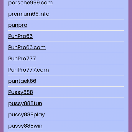
porsche999.com
premium66.info
punpro
PunPro66
PunPro66.com
PunPro777
PunPro777.com
puntaek66
Pussy888
pussy888fun
pussy888play
pussy888win