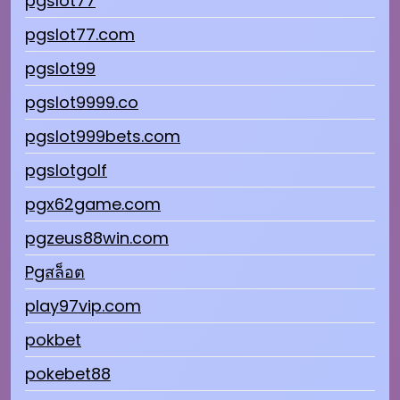
pgslot77
pgslot77.com
pgslot99
pgslot9999.co
pgslot999bets.com
pgslotgolf
pgx62game.com
pgzeus88win.com
Pgสล็อต
play97vip.com
pokbet
pokebet88