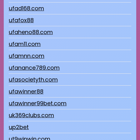
ufad168.com
ufafox88
ufaheno88.com
ufam11.com
ufamnn.com
ufanance789.com
ufasocietyth.com
ufawinner88
ufawinner99bet.com
uk369clubs.com
up2bet
ut9winwin.com