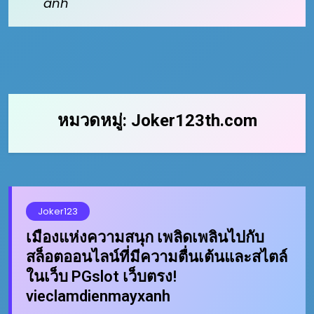
anh
หมวดหมู่:
Joker123th.com
Joker123
เมืองแห่งความสนุก เพลิดเพลินไปกับ
สล็อตออนไลน์ที่มีความตื่นเต้นและสไตล์
ในเว็บ PGslot เว็บตรง!
vieclamdienmayxanh