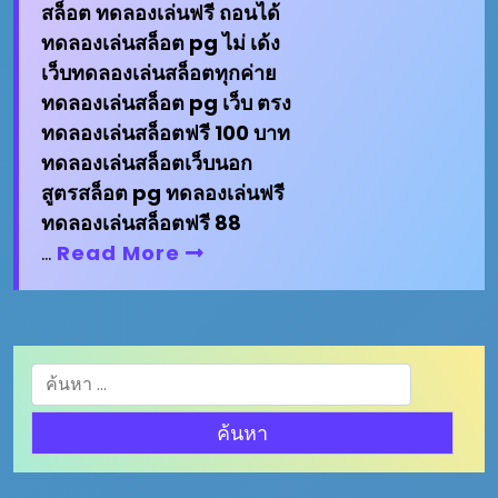
สล็อต ทดลองเล่นฟรี ถอนได้
ทดลองเล่นสล็อต pg ไม่ เด้ง
เว็บทดลองเล่นสล็อตทุกค่าย
ทดลองเล่นสล็อต pg เว็บ ตรง
ทดลองเล่นสล็อตฟรี 100 บาท
ทดลองเล่นสล็อตเว็บนอก
สูตรสล็อต pg ทดลองเล่นฟรี
ทดลองเล่นสล็อตฟรี 88
…
Read More
ค้นหา
สำหรับ: