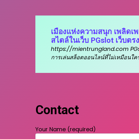
Skip
to
เมืองแห่งความสนุก เพลิดเพ
content
สไตล์ในเว็บ PGslot เว็บต
https://mientrungland.com PGslo
การเล่นสล็อตออนไลน์ที่ไม่เหมือนใ
Contact
Your Name (required)