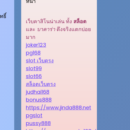
หน้า
ธิ์
เว็บคาสิโนน่าเล่น ทั้ง
สล็อต
และ
บาคาร่า
ตึงจริงแตกบ่อย
มาก
joker123
pg168
slot เว็บตรง
slot99
slot66
สล็อตเว็บตรง
judhai168
bonus888
https://www.jinda888.net
pgslot
pussy888