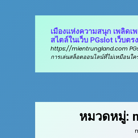
Skip
to
เมืองแห่งความสนุก เพลิดเพ
content
สไตล์ในเว็บ PGslot เว็บต
https://mientrungland.com PGslo
การเล่นสล็อตออนไลน์ที่ไม่เหมือนใ
หมวดหมู่: