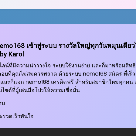
o168 เข้าสู่ระบบ รางวัลใหญ่ทุกวันหมุนเดียวไ
by Karol
น์ที่มีความน่าวางใจ ระบบใช้งานง่าย และก็มาพร้อมสิทธิ
ตอบที่คุณไม่สมควรพลาด ด้วยระบบ nemo168 สมัคร ที่เร็ว
จ และก็แจก nemo168 เครดิตฟรี สำหรับสมาชิกใหม่ทุกคน 
ซต์ที่ผู้เล่นมือโปรให้ความเชื่อมั่น
าบ
ละรวดเร็วทันใจ