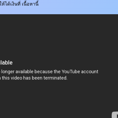
้ได้เงินที่ เนื้อหานี้