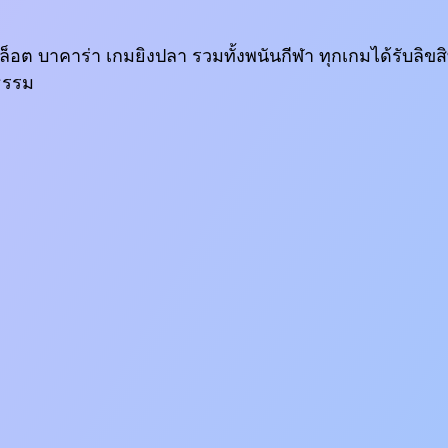
ต บาคาร่า เกมยิงปลา รวมทั้งพนันกีฬา ทุกเกมได้รับลิขสิท
ิธรรม