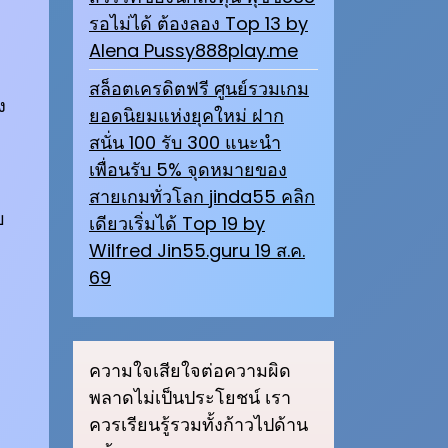
รอไม่ได้ ต้องลอง Top 13 by
Alena Pussy888play.me
สล็อตเครดิตฟรี ศูนย์รวมเกม
ง
ยอดนิยมแห่งยุคใหม่ ฝาก
สนั่น 100 รับ 300 แนะนำ
เพื่อนรับ 5% จุดหมายของ
สายเกมทั่วโลก jinda55 คลิก
บ
เดียวเริ่มได้ Top 19 by
Wilfred Jin55.guru 19 ส.ค.
69
ความใจเสียใจต่อความผิด
พลาดไม่เป็นประโยชน์ เรา
ควรเรียนรู้รวมทั้งก้าวไปด้าน