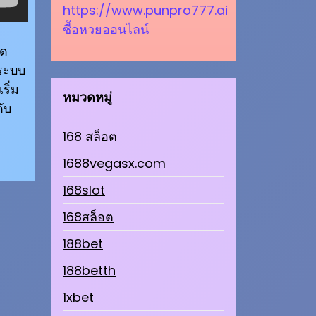
https://www.punpro777.ai
ซื้อหวยออนไลน์
ิด
ระบบ
ริ่ม
หมวดหมู่
ับ
168 สล็อต
1688vegasx.com
168slot
168สล็อต
188bet
188betth
1xbet