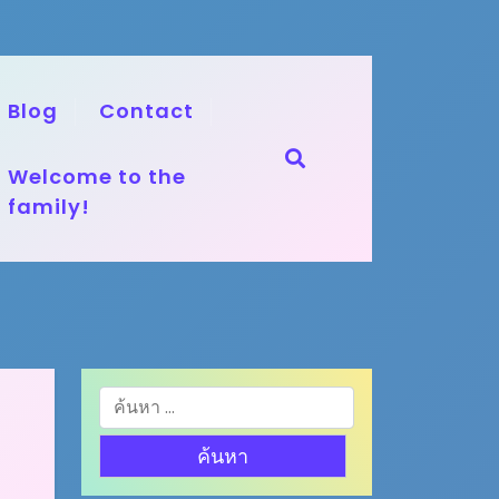
Blog
Contact
Welcome to the
family!
ค้นหา
สำหรับ: