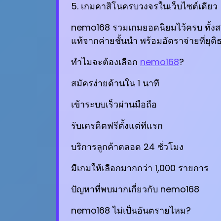
5. เกมคาสิโนครบวงจรในเว็บไซต์เดียว
nemo168 รวมเกมยอดนิยมไว้ครบ ทั้งสล็อ
แท้จากค่ายชั้นนำ พร้อมอัตราจ่ายที่ยุต
ทำไมจะต้องเลือก
nemo168
?
สมัครง่ายด้านใน 1 นาที
เข้าระบบเร็วผ่านมือถือ
รับเครดิตฟรีตั้งแต่ทีแรก
บริการลูกค้าตลอด 24 ชั่วโมง
มีเกมให้เลือกมากกว่า 1,000 รายการ
ปัญหาที่พบมากเกี่ยวกับ nemo168
nemo168 ไม่เป็นอันตรายไหม?