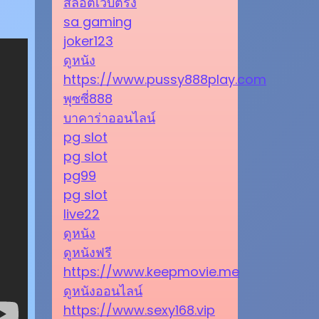
สล็อตเว็บตรง
sa gaming
joker123
ดูหนัง
https://www.pussy888play.com
พุซซี่888
บาคาร่าออนไลน์
pg slot
pg slot
pg99
pg slot
live22
ดูหนัง
ดูหนังฟรี
https://www.keepmovie.me
ดูหนังออนไลน์
https://www.sexy168.vip