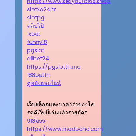
https://www.sexyauto168.shop
slotxo24hr
slotpg
คลิปโป๊
1xbet
funny18
pgslot
allbet24
https://pgslotth.me
188betth
ดูหนังออนไลน์
เว็บสล็อตและบาคาร่าของโค
รตดีเว็บนี้เล่นแล้วรวยจัดๆ
918kiss
https://www.madoohd.com