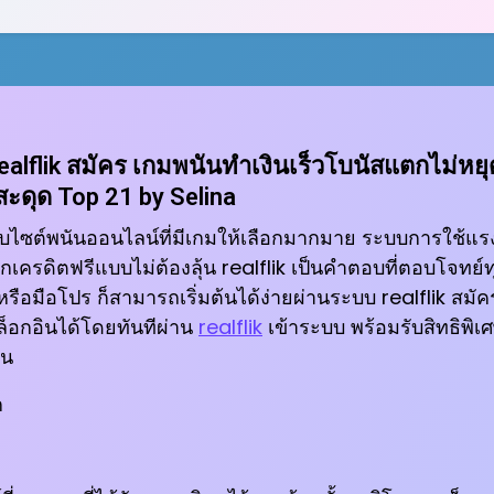
 realflik สมัคร เกมพนันทำเงินเร็วโบนัสแตกไม่หยุ
สะดุด Top 21 by Selina
ว็บไซต์พนันออนไลน์ที่มีเกมให้เลือกมากมาย ระบบการใช้แ
จกเครดิตฟรีแบบไม่ต้องลุ้น realflik เป็นคำตอบที่ตอบโจทย์ท
รือมือโปร ก็สามารถเริ่มต้นได้ง่ายผ่านระบบ realflik สมัคร
ล็อกอินได้โดยทันทีผ่าน
realflik
เข้าระบบ พร้อมรับสิทธิพิเ
้น
ก