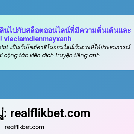
ลินไปกับสล็อตออนไลน์ที่มีความตื่นเต้นและ
รง! vieclamdienmayxanh
t เป็นเว็บไซต์คาสิโนออนไลน์เว็บตรงที่ให้ประสบการณ์
คร! cộng tác viên dịch truyện tiếng anh
่:
realflikbet.com
realflikbet.com