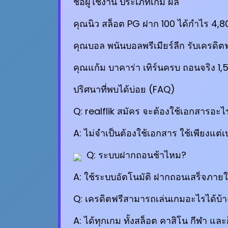
ชื่อผู้ใช้งาน ประเภทเกม ผล
คุณนิว สล็อต PG ฝาก 100 ได้กำไร 4,
คุณบอล พนันบอลพรีเมียร์ลีก รับเครดิต
คุณแก้ม บาคาร่า เทิร์นครบ ถอนจริง 1
ปริศนาที่พบได้บ่อย (FAQ)
Q: realflik สมัคร จะต้องใช้เอกสารอะ
A: ไม่จำเป็นต้องใช้เอกสาร ใช้เพียงแต่
Q: ระบบฝากถอนช้าไหม?
A: ใช้ระบบอัตโนมัติ ฝากถอนเสร็จภายใ
Q: เครดิตฟรีสามารถเล่นเกมอะไรได้บ้า
A: ได้ทุกเกม ทั้งสล็อต คาสิโน กีฬา และ