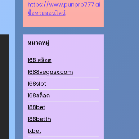
https://www.punpro777.ai
ซื้อหวยออนไลน์
หมวดหมู่
168 สล็อต
1688vegasx.com
168slot
168สล็อต
188bet
188betth
1xbet