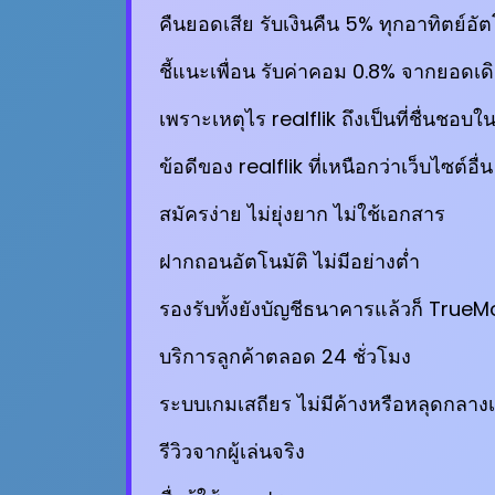
คืนยอดเสีย รับเงินคืน 5% ทุกอาทิตย์อัต
ชี้แนะเพื่อน รับค่าคอม 0.8% จากยอดเดิ
เพราะเหตุไร realflik ถึงเป็นที่ชื่นชอบใ
ข้อดีของ realflik ที่เหนือกว่าเว็บไซต์อื่น
สมัครง่าย ไม่ยุ่งยาก ไม่ใช้เอกสาร
ฝากถอนอัตโนมัติ ไม่มีอย่างต่ำ
รองรับทั้งยังบัญชีธนาคารแล้วก็ True
บริการลูกค้าตลอด 24 ชั่วโมง
ระบบเกมเสถียร ไม่มีค้างหรือหลุดกลาง
รีวิวจากผู้เล่นจริง