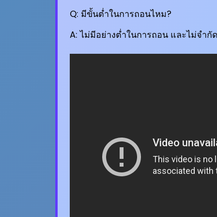
Q: มีขั้นต่ำในการถอนไหม?
A: ไม่มีอย่างต่ำในการถอน และไม่จำกัด