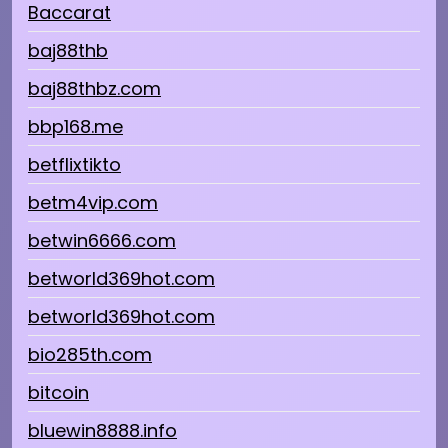
Baccarat
baj88thb
baj88thbz.com
bbp168.me
betflixtikto
betm4vip.com
betwin6666.com
betworld369hot.com
betworld369hot.com
bio285th.com
bitcoin
bluewin8888.info