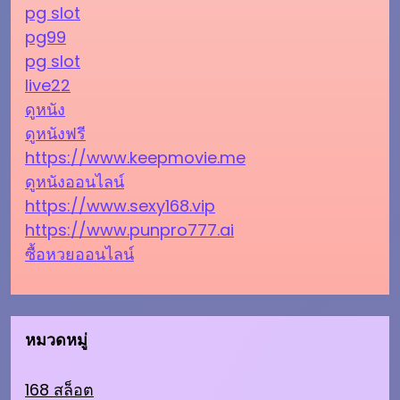
pg slot
pg99
pg slot
live22
ดูหนัง
ดูหนังฟรี
https://www.keepmovie.me
ดูหนังออนไลน์
https://www.sexy168.vip
https://www.punpro777.ai
ซื้อหวยออนไลน์
หมวดหมู่
168 สล็อต