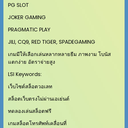
PG SLOT
JOKER GAMING
PRAGMATIC PLAY
JILI, CQ9, RED TIGER, SPADEGAMING
เกมมีให้เลือกเล่นหลากหลายธีม ภาพงาม โบนัส
แตกง่าย อัตราจ่ายสูง
LSI Keywords:
เว็บไซต์สล็อตวอเลท
สล็อตเว็บตรงไม่ผ่านเอเย่นต์
ทดลองเล่นสล็อตฟรี
เกมสล็อตโทรศัพท์เคลื่อนที่