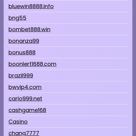
bluewin8888.info
bng55
bombet888.win
bonanza99
bonus888
boonlert1688.com
brazil999
bwvip4.com
carlo999.net
cashgame168
Casino
chang7777