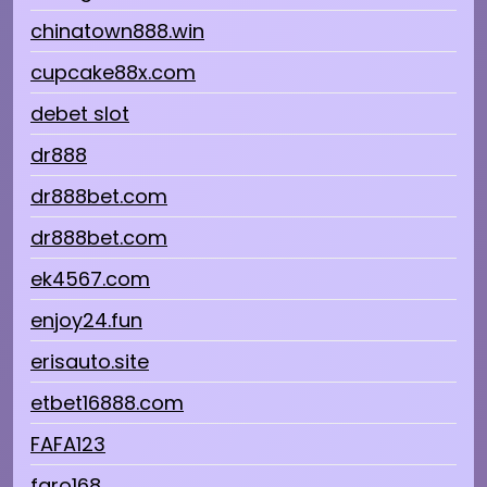
chinatown888.win
cupcake88x.com
debet slot
dr888
dr888bet.com
dr888bet.com
ek4567.com
enjoy24.fun
erisauto.site
etbet16888.com
FAFA123
faro168