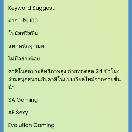
Keyword Suggest:
ฝาก 1 รับ 100
โบนัสฟรีสปิน
แตกหนักทุกเบท
ไม่มีอย่างน้อย
คาสิโนสดประสิทธิภาพสูง ถ่ายทอดสด 24 ชั่วโมง
ร่วมสนุกสนานกับคาสิโนแบบเรียลไทม์จากค่ายชั้น
นำ
SA Gaming
AE Sexy
Evolution Gaming