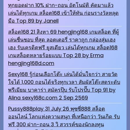
ทุกยอดฝาก 10% ฝาก-ถอน อัตโนมัติ คัดมาแล้ว
เล่นได้ทุกเกม สล็อต168 เข้าให้ทัน ก่อนรางวัลหลุด
มือ Top 89 by Janell
สล็อต168 21 สิงหา 69 hengjing168 เกมสล็อต ที่ผู้
เล่นชื่นชอบ ที่สุด ลอตเตอรี่ ราคาถูก กล่องสุ่มเฮง
เฮง รับเครดิตฟรี ยูสเดียว เล่นได้ทุกเกม สล็อต168
เกมสล็อตหลายร้อยแบบ Top 28 by Erma
hengjing168d.com
Sexy168 รู้ก่อนเลือกโต๊ะ เล่นได้มั่นใจกว่า สายวัด
ใจได้ 1,000 ถอนได้จริงทุกเวลา สัมผัสโต๊ะสดระดับ
พรีเมียม บาคาร่า สมัครปุ๊บ รับโปรปั๊บ Top 91 by
Alina sexy168c.com 2 Sep 2569
Pussy888play 31 July 26 พุซซี่888 สล็อต
ออนไลน์ โลกแห่งความสนุก ที่เหนือกว่า วันเกิด รับ
ฟรี 300 ฝาก-ถอน 3 วิ สวรรค์ของนักลงทุน