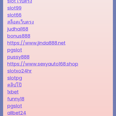
slot เว็บตรง
slot99
slot66
สล็อตเว็บตรง
judhai168
bonus888
https://www.jinda888.net
pgslot
pussy888
https://www.sexyauto168.shop
slotxo24hr
slotpg
คลิปโป๊
1xbet
funny18
pgslot
allbet24