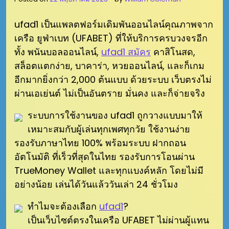
ufad1 เป็นแพลตฟอร์มเดิมพันออนไลน์คุณภาพจาก
เครือ ยูฟ่าเบท (UFABET) ที่ให้บริการครบวงจรอีก
ทั้ง พนันบอลออนไลน์,
ufad1 สมัคร
คาสิโนสด,
สล็อตแตกง่าย, บาคาร่า, หวยออนไลน์, และก็เกม
อีกมากยิ่งกว่า 2,000 ต้นแบบ ด้วยระบบ เว็บตรงไม่
ผ่านเอเย่นต์ ไม่เป็นอันตราย มั่นคง และก็จ่ายจริง
ระบบการใช้งานของ ufad1 ถูกวางแบบมาให้
เหมาะสมกับผู้เล่นทุกเพศทุกวัย ใช้งานง่าย
รองรับภาษาไทย 100% พร้อมระบบ ฝากถอน
อัตโนมัติ ที่เร็วที่สุดในไทย รองรับการโอนผ่าน
TrueMoney Wallet และทุกแบงค์หลัก โดยไม่มี
อย่างน้อย เล่นได้วันแล้ววันเล่า 24 ชั่วโมง
ทำไมจะต้องเลือก
ufad1
?
เป็นเว็บไซต์ตรงในเครือ UFABET ไม่ผ่านผู้แทน