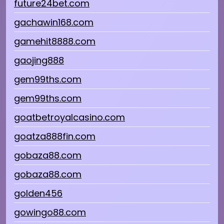
future24bet.com
gachawin168.com
gamehit8888.com
gaojing888
gem99ths.com
gem99ths.com
goatbetroyalcasino.com
goatza888fin.com
gobaza88.com
gobaza88.com
golden456
gowingo88.com