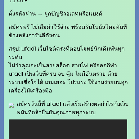
รับ OTP
ตั้งรหัสผ่าน → ผูกบัญชีวอเลทหรือแบงค์
สมัครฟรี ไม่เสียค่าใช้จ่าย พร้อมรับโบนัสโดยทันที
ข้างหลังการันตีตัวตน
สรุป: ufad1 เว็บไซต์ตรงที่ตอบโจทย์นักเดิมพันทุก
ระดับ
ไม่ว่าคุณจะเป็นสายสล็อต สายไพ่ หรือคอกีฬา
ufad1 เป็นเว็บที่ครบ จบ คุ้ม ไม่มีอันตราย ด้วย
ระบบเชื่อใจได้ เกมเยอะ โปรแรง ใช้งานง่ายบนทุก
เครื่องไม้เครื่องมือ
สมัครวันนี้ที่ ufad1 แล้วเริ่มสร้างผลกำไรกับเว็บ
พนันที่กล้ายืนยันคุณภาพทุกระบบ