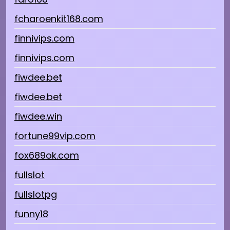
fcharoenkit168.com
finnivips.com
finnivips.com
fiwdee.bet
fiwdee.bet
fiwdee.win
fortune99vip.com
fox689ok.com
fullslot
fullslotpg
funny18