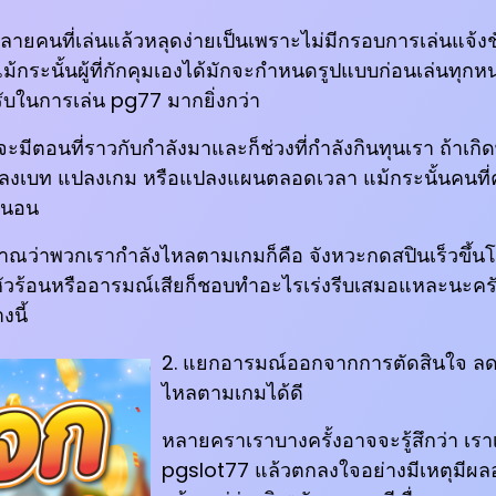
ายคนที่เล่นแล้วหลุดง่ายเป็นเพราะไม่มีกรอบการเล่นแจ้งช
กระนั้นผู้ที่กักคุมเองได้มักจะกำหนดรูปแบบก่อนเล่นทุกหน
ับในการเล่น pg77 มากยิ่งกว่า
อตจะมีตอนที่ราวกับกำลังมาและก็ช่วงที่กำลังกินทุนเรา ถ้าเก
ลงเบท แปลงเกม หรือแปลงแผนตลอดเวลา แม้กระนั้นคนที่
่นอน
าณว่าพวกเรากำลังไหลตามเกมก็คือ จังหวะกดสปินเร็วขึ้น
ัวร้อนหรืออารมณ์เสียก็ชอบทำอะไรเร่งรีบเสมอแหละนะครับ
งนี้
2. แยกอารมณ์ออกจากการตัดสินใจ ล
ไหลตามเกมได้ดี
หลายคราเราบางครั้งอาจจะรู้สึกว่า เรา
pgslot77 แล้วตกลงใจอย่างมีเหตุมีผลอ