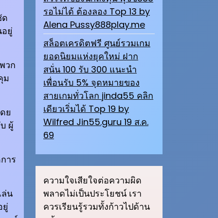
รอไม่ได้ ต้องลอง Top 13 by
ัด
Alena Pussy888play.me
อยู่
สล็อตเครดิตฟรี ศูนย์รวมเกม
ยอดนิยมแห่งยุคใหม่ ฝาก
ิดพวก
สนั่น 100 รับ 300 แนะนำ
คุม
เพื่อนรับ 5% จุดหมายของ
สายเกมทั่วโลก jinda55 คลิก
เดียวเริ่มได้ Top 19 by
โดย
Wilfred Jin55.guru 19 ส.ค.
 ผู้
69
ดการ
ความใจเสียใจต่อความผิด
เล่น
พลาดไม่เป็นประโยชน์ เรา
ยู่
ควรเรียนรู้รวมทั้งก้าวไปด้าน