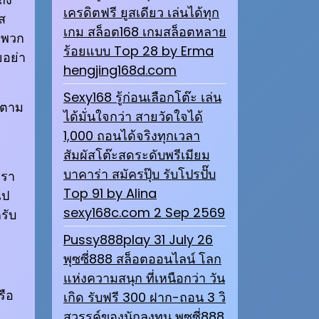
เครดิตฟรี ยูสเดียว เล่นได้ทุก
ส
เกม สล็อต168 เกมสล็อตหลาย
้วพวก
ร้อยแบบ Top 28 by Erma
ยอย่า
hengjing168d.com
Sexy168 รู้ก่อนเลือกโต๊ะ เล่น
ปตาม
ได้มั่นใจกว่า สายวัดใจได้
1,000 ถอนได้จริงทุกเวลา
สัมผัสโต๊ะสดระดับพรีเมียม
บาคาร่า สมัครปุ๊บ รับโปรปั๊บ
เรา
Top 91 by Alina
ไป
sexy168c.com 2 Sep 2569
รับ
Pussy888play 31 July 26
พุซซี่888 สล็อตออนไลน์ โลก
แห่งความสนุก ที่เหนือกว่า วัน
รือ
เกิด รับฟรี 300 ฝาก-ถอน 3 วิ
สวรรค์ของนักลงทุน พุซซี่888