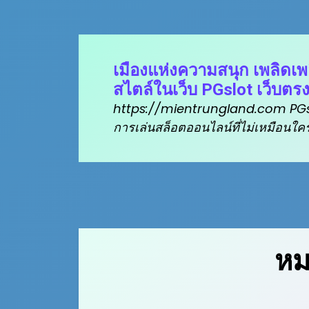
Skip
to
เมืองแห่งความสนุก เพลิดเพ
content
สไตล์ในเว็บ PGslot เว็บต
https://mientrungland.com PGslo
การเล่นสล็อตออนไลน์ที่ไม่เหมือนใ
หม