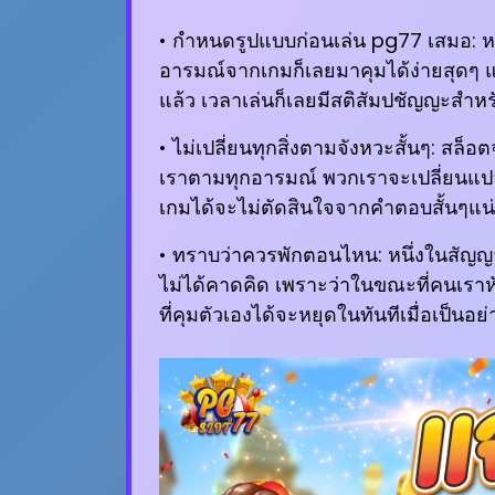
• กำหนดรูปแบบก่อนเล่น pg77 เสมอ: หล
อารมณ์จากเกมก็เลยมาคุมได้ง่ายสุดๆ แม้
แล้ว เวลาเล่นก็เลยมีสติสัมปชัญญะสำหร
• ไม่เปลี่ยนทุกสิ่งตามจังหวะสั้นๆ: สล็
เราตามทุกอารมณ์ พวกเราจะเปลี่ยนแป
เกมได้จะไม่ตัดสินใจจากคำตอบสั้นๆแน
• ทราบว่าควรพักตอนไหน: หนึ่งในสัญญ
ไม่ได้คาดคิด เพราะว่าในขณะที่คนเราห
ที่คุมตัวเองได้จะหยุดในทันทีเมื่อเป็นอย่า