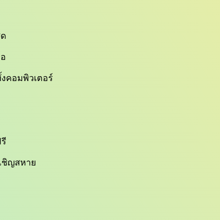
ุด
ือ
ทั้งคอมพิวเตอร์
รี
อเชิญสหาย