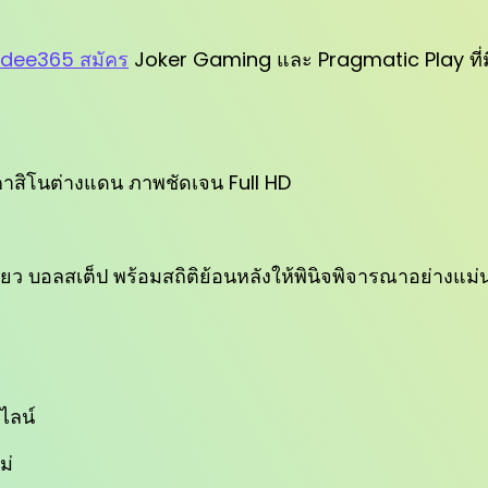
dee365 สมัคร
Joker Gaming และ Pragmatic Play ที่ม
กคาสิโนต่างแดน ภาพชัดเจน Full HD
่ยว บอลสเต็ป พร้อมสถิติย้อนหลังให้พินิจพิจารณาอย่างแม่
ไลน์
ม่