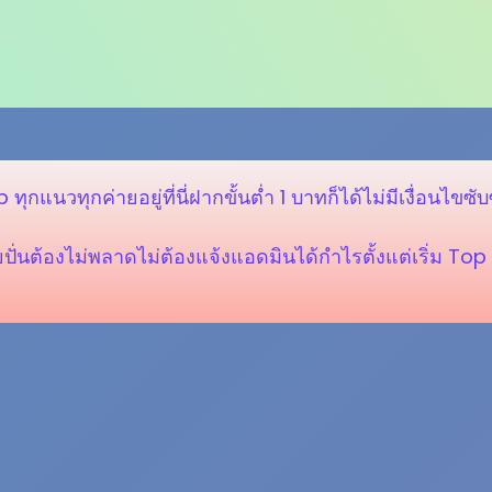
ทุกแนวทุกค่ายอยู่ที่นี่ฝากขั้นต่ำ 1 บาทก็ได้ไม่มีเงื่อนไขซั
ั่นต้องไม่พลาดไม่ต้องแจ้งแอดมินได้กำไรตั้งแต่เริ่ม Top