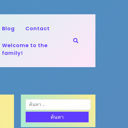
Blog
Contact
Welcome to the
family!
ค้นหา
สำหรับ: