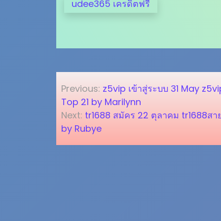
udee365 เครดิตฟรี
แนะแนว
Previous:
z5vip เข้าสู่ระบบ 31 May z5vip 
เรื่อง
Top 21 by Marilynn
Next:
tr1688 สมัคร 22 ตุลาคม tr1688สายป
by Rubye