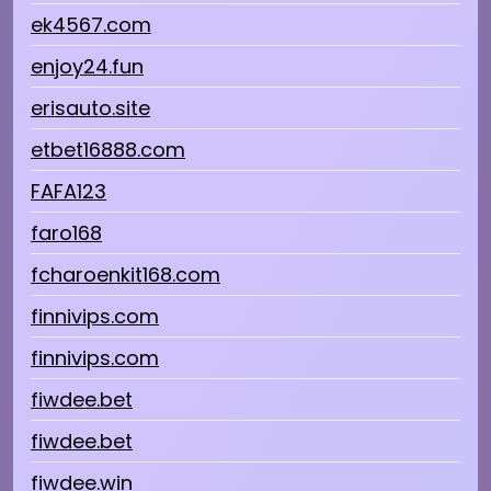
ek4567.com
enjoy24.fun
erisauto.site
etbet16888.com
FAFA123
faro168
fcharoenkit168.com
finnivips.com
finnivips.com
fiwdee.bet
fiwdee.bet
fiwdee.win