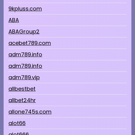
9kpluss.com
ABA
ABAGroup2
acebet789.com
adm789.info
adm789.info
adm789.vip
allbestbet
allbet24hr
allone745s.com
alot66
alot666