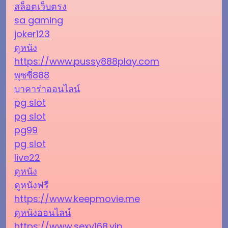
สล็อตเว็บตรง
sa gaming
joker123
ดูหนัง
https://www.pussy888play.com
พุซซี่888
บาคาร่าออนไลน์
pg slot
pg slot
pg99
pg slot
live22
ดูหนัง
ดูหนังฟรี
https://www.keepmovie.me
ดูหนังออนไลน์
https://www.sexy168.vip