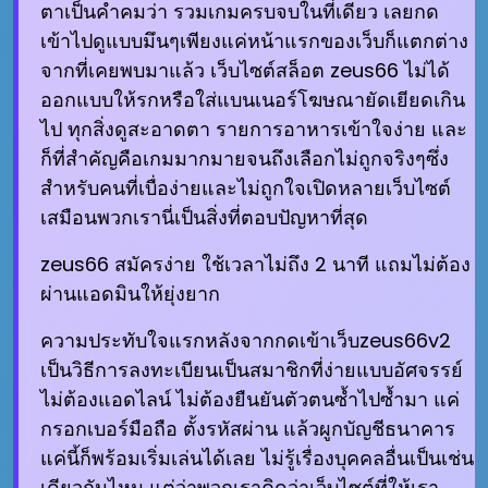
ตาเป็นคำคมว่า รวมเกมครบจบในที่เดียว เลยกด
เข้าไปดูแบบมึนๆเพียงแค่หน้าแรกของเว็บก็แตกต่าง
จากที่เคยพบมาแล้ว เว็บไซต์สล็อต zeus66 ไม่ได้
ออกแบบให้รกหรือใส่แบนเนอร์โฆษณายัดเยียดเกิน
ไป ทุกสิ่งดูสะอาดตา รายการอาหารเข้าใจง่าย และ
ก็ที่สำคัญคือเกมมากมายจนถึงเลือกไม่ถูกจริงๆซึ่ง
สำหรับคนที่เบื่อง่ายและไม่ถูกใจเปิดหลายเว็บไซต์
เสมือนพวกเรานี่เป็นสิ่งที่ตอบปัญหาที่สุด
zeus66 สมัครง่าย ใช้เวลาไม่ถึง 2 นาที แถมไม่ต้อง
ผ่านแอดมินให้ยุ่งยาก
ความประทับใจแรกหลังจากกดเข้าเว็บzeus66v2
เป็นวิธีการลงทะเบียนเป็นสมาชิกที่ง่ายแบบอัศจรรย์
ไม่ต้องแอดไลน์ ไม่ต้องยืนยันตัวตนซ้ำไปซ้ำมา แค่
กรอกเบอร์มือถือ ตั้งรหัสผ่าน แล้วผูกบัญชีธนาคาร
แค่นี้ก็พร้อมเริ่มเล่นได้เลย ไม่รู้เรื่องบุคคลอื่นเป็นเช่น
เดียวกันไหม แต่ว่าพวกเราคิดว่าเว็บไซต์ที่ให้เรา