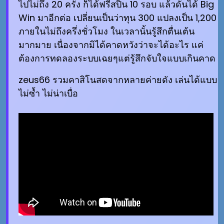
ไปไม่ถึง 20 ครั้ง ก็ได้ฟรีสปิน 10 รอบ แล้วดันได้ Big
Win มาอีกต่อ เปลี่ยนเป็นว่าทุน 300 แปลงเป็น 1,200
ภายในไม่ถึงครึ่งชั่วโมง ในเวลานั้นรู้สึกตื่นเต้น
มากมาย เนื่องจากมิได้คาดหวังว่าจะได้อะไร แค่
ต้องการทดลองระบบเฉยๆแต่รู้สึกจับใจแบบเกินคาด
zeus66 รวมคาสิโนสดจากหลายค่ายดัง เล่นได้แบบ
ไม่ซ้ำ ไม่น่าเบื่อ