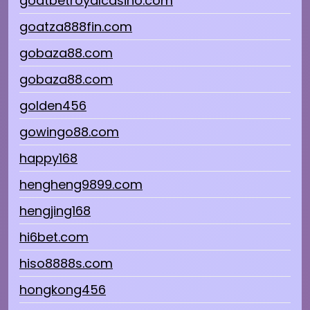
goatbetroyalcasino.com
goatza888fin.com
gobaza88.com
gobaza88.com
golden456
gowingo88.com
happy168
hengheng9899.com
hengjing168
hi6bet.com
hiso8888s.com
hongkong456