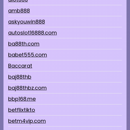
amb888
askyouwin888
autoslot16888.com
ba88th.com
babet555.com
Baccarat
baj88thb
baj88thbz.com
bbp168.me
betflixtikto
betm4vip.com