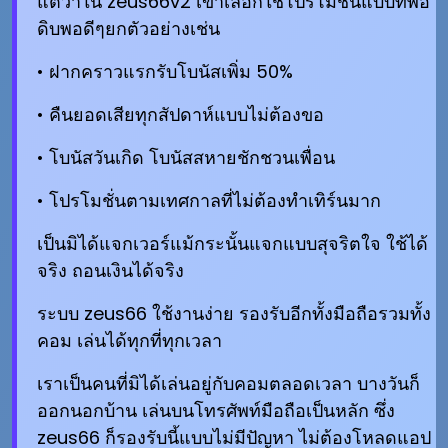
แต่ว่าใน zeus66v2 เขาเลือกใช้โปรโมชั่นแบบที่พอ
ดิบพอดีๆยกตัวอย่างเช่น
• ฝากคราวแรกรับโบนัสเพิ่ม 50%
• คืนยอดเสียทุกสัปดาห์แบบไม่ต้องขอ
• โบนัสวันเกิด โบนัสสหายชักชวนเพื่อน
• โปรโมชั่นตามเทศกาลที่ไม่ต้องทำเทิร์นมาก
เป็นมิได้แจกเวอร์แม้กระนั้นแจกแบบสุจริตใจ ใช้ได้
จริง ถอนเงินได้จริง
ระบบ zeus66 ใช้งานง่าย รองรับอีกทั้งมือถือรวมทั้ง
คอม เล่นได้ทุกที่ทุกเวลา
เราเป็นคนที่มิได้เล่นอยู่กับคอมตลอดเวลา บางวันก็
ออกนอกบ้าน เล่นบนโทรศัพท์มือถือเป็นหลัก ซึ่ง
zeus66 ก็รองรับนี้แบบไม่มีปัญหา ไม่ต้องโหลดแอป