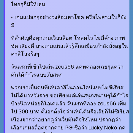
ไทยๆก็มีให้เล่น
• เกมแปลกๆอย่างวงล้อมหาโชค หรือไพ่สามใบก็ยัง
มี
ที่สำคัญคือทุกเกมเว็บสล็อต โหลดไว ไม่มีค้าง ภาพ
ชัด เสียงดี บางเกมเล่นแล้วรู้สึกเสมือนกำลังนั่งอยู่ใน
คาสิโนจริงๆ
วันแรกที่เข้าไปเล่น zeus66 แค่ทดลองเฉยๆแต่ว่า
ดันได้กำไรแบบสับสนๆ
พวกเราเป็นคนที่เล่นคาสิโนออนไลน์แบบไม่ซีเรียส
ไม่ได้มาหวังรวย ขอเพียงแค่เล่นสนุกสนานๆได้กำไร
บ้างนิดหน่อยก็โอเคแล้ว วันแรกที่ลอง zeus66 เพิ่ม
ไป 300 บาท ตั้งอกตั้งใจว่าเล่นได้หรือเสียก็ไม่ซีเรียส
เนื่องจากว่าอยากดูว่าเว็บมันดีจริงไหม ปรากฏว่า
เลือกเกมสล็อตจากค่าย PG ชื่อว่า Lucky Neko กด