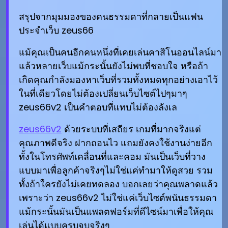
สรุปจากมุมมองของคนธรรมดาที่กลายเป็นแฟน
ประจำเว็บ zeus66
แม้คุณเป็นคนอีกคนหนึ่งที่เคยเล่นคาสิโนออนไลน์มา
แล้วหลายเว็บแม้กระนั้นยังไม่พบที่ชอบใจ หรือถ้า
เกิดคุณกำลังมองหาเว็บที่รวมทั้งหมดทุกอย่างเอาไว้
ในที่เดียวโดยไม่ต้องเปลี่ยนเว็บไซต์ไปๆมาๆ
zeus66v2 เป็นคำตอบที่แทบไม่ต้องลังเล
zeus66v2
ด้วยระบบที่เสถียร เกมที่มากจริงแต่
คุณภาพดีจริง ฝากถอนไว แถมยังคงใช้งานง่ายอีก
ทั้งในโทรศัพท์เคลื่อนที่และคอม มันเป็นเว็บที่วาง
แบบมาเพื่อลูกค้าจริงๆไม่ใช่แค่ทำมาให้ดูสวย รวม
ทั้งถ้าใครยังไม่เคยทดลอง บอกเลยว่าคุณพลาดแล้ว
เพราะว่า zeus66v2 ไม่ใช่แค่เว็บไซต์พนันธรรมดา
แม้กระนั้นมันเป็นแพลตฟอร์มที่ดีไซน์มาเพื่อให้คุณ
เล่นได้แบบครบจบจริงๆ