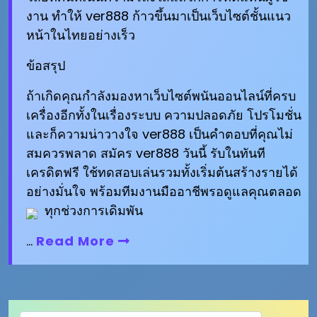
งาน ทำให้ ver888 ก้าวขึ้นมาเป็นเว็บไซต์ชั้นแนว
หน้าในไทยอย่างเร็ว
ข้อสรุป
ถ้าเกิดคุณกำลังมองหาเว็บไซต์พนันออนไลน์ที่ครบ
เครื่องอีกทั้งในเรื่องระบบ ความปลอดภัย โปรโมชั่น
และก็ความน่าวางใจ ver888 เป็นคำตอบที่คุณไม่
สมควรพลาด สมัคร ver888 วันนี้ รับในทันที
เครดิตฟรี ใช้ทดสอบเล่นรวมทั้งเริ่มต้นสร้างรายได้
อย่างมั่นใจ พร้อมทีมงานมืออาชีพรอดูแลคุณตลอด
ทุกช่วงการเดิมพัน
…
Read More