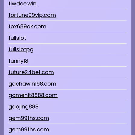
fiwdee.win
fortune99vip.com
fox689ok.com
fullslot
fullslotpg
funny18
future24bet.com
gachawin168.com
gamehit8888.com
gaojing888
gem99ths.com
gem99ths.com