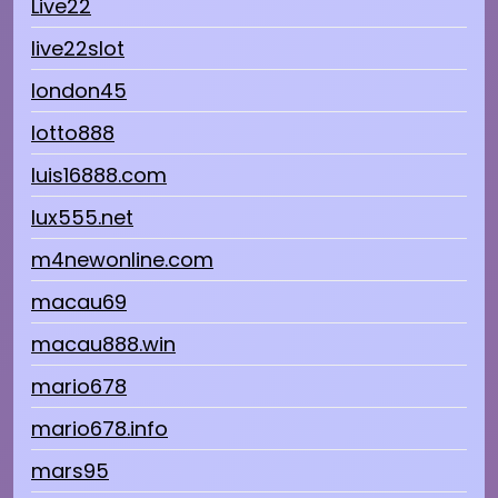
Live22
live22slot
london45
lotto888
luis16888.com
lux555.net
m4newonline.com
macau69
macau888.win
mario678
mario678.info
mars95