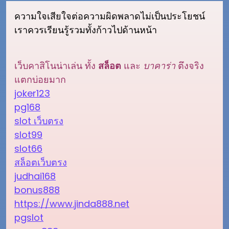
ความใจเสียใจต่อความผิดพลาดไม่เป็นประโยชน์
เราควรเรียนรู้รวมทั้งก้าวไปด้านหน้า
เว็บคาสิโนน่าเล่น ทั้ง
สล็อต
และ
บาคาร่า
ตึงจริง
แตกบ่อยมาก
joker123
pg168
slot เว็บตรง
slot99
slot66
สล็อตเว็บตรง
judhai168
bonus888
https://www.jinda888.net
pgslot