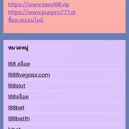
https://www.sexy168.vip
https://www.punpro777.ai
ซื้อหวยออนไลน์
หมวดหมู่
168 สล็อต
1688vegasx.com
168slot
168สล็อต
188bet
188betth