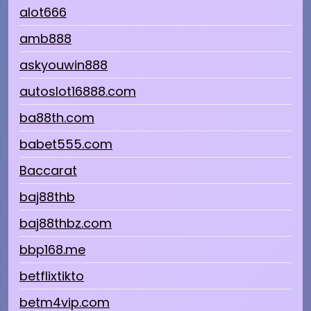
alot666
amb888
askyouwin888
autoslot16888.com
ba88th.com
babet555.com
Baccarat
baj88thb
baj88thbz.com
bbp168.me
betflixtikto
betm4vip.com