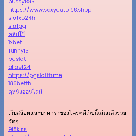
pussy888
https://www.sexyauto168.shop
slotxo24hr
slotpg
คลิปโป๊
1xbet
funny18
pgslot
allbet24
https://pgslotth.me
188betth
ดูหนังออนไลน์
เว็บสล็อตและบาคาร่าของโครตดีเว็บนี้เล่นแล้วรวย
จัดๆ
918kiss