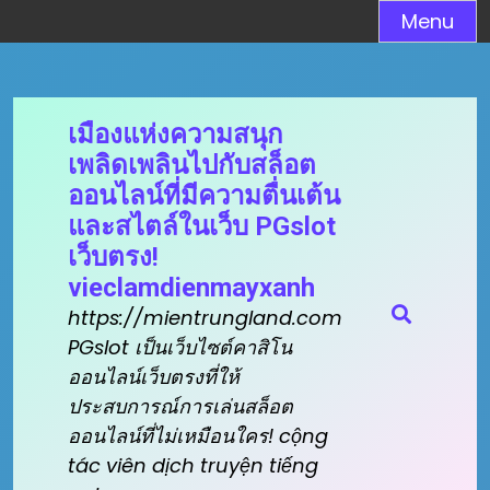
Skip
Menu
to
content
เมืองแห่งความสนุก
เพลิดเพลินไปกับสล็อต
ออนไลน์ที่มีความตื่นเต้น
และสไตล์ในเว็บ PGslot
เว็บตรง!
vieclamdienmayxanh
https://mientrungland.com
PGslot เป็นเว็บไซต์คาสิโน
ออนไลน์เว็บตรงที่ให้
ประสบการณ์การเล่นสล็อต
ออนไลน์ที่ไม่เหมือนใคร! cộng
tác viên dịch truyện tiếng