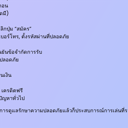
-ถอน
ิดมี)
ลิกปุ่ม “สมัคร”
บอร์โทร, ตั้งรหัสผ่านที่ปลอดภัย
ยืนยันข้อจำกัดการรับ
ี่ปลอดภัย
นเงิน
 เครดิตฟรี
ปัญหาทั่วไป
อการดูแลรักษาความปลอดภัยแล้วก็ประสบการณ์การเล่นที่