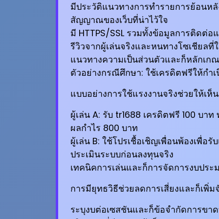
มีประวัติแนวทางการทำรายการย้อนหลั
สัญญาณของเว็บที่น่าไว้ใจ
มี HTTPS/SSL รวมทั้งข้อมูลการติดต่อแ
รีวิวจากผู้เล่นจริงและหนทางโซเชียลที่ใ
แนวทางความเป็นส่วนตัวและก็หลักเกณ
ตัวอย่างกรณีศึกษา: ใช้เครดิตฟรีให้กำ
แบบอย่างการใช้แรงงานจริงช่วยให้เห
ผู้เล่น A: รับ tr1688 เครดิตฟรี 100 บา
ผลกำไร 800 บาท
ผู้เล่น B: ใช้โปรเชื้อเชิญเพื่อนพ้องเพื
ประเมินระบบก่อนลงทุนจริง
เทคนิคการเล่นและก็การจัดการงบปร
การมียุทธวิธีช่วยลดการเสี่ยงและก็เพิ่
ระบุงบต่อเซสชันและก็ข้อจำกัดการขา