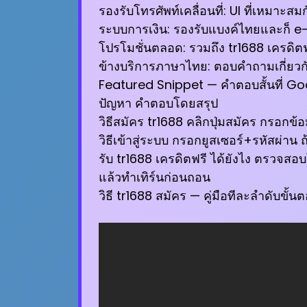
รองรับโทรศัพท์เคลื่อนที่: UI ที่เหมาะสม
ระบบการเงิน: รองรับแบงค์ไทยและก็ e
โปรโมชั่นตลอด: รวมถึง tr1688 เครดิตฟ
ข้างบริการภาษาไทย: ตอบคำถามเกี่ยวก
Featured Snippet — คำตอบสั้นที่ Go
ปัญหา คำตอบโดยสรุป
วิธีสมัคร tr1688 คลิกปุ่มสมัคร กรอกข้อมู
วิธีเข้าสู่ระบบ กรอกยูสเซอร์+รหัสผ่า
รับ tr1688 เครดิตฟรี ได้ยังไง ตรวจสอบ
แล้วทำเทิร์นก่อนถอน
วิธี tr1688 สมัคร — คู่มือทีละลำดับขั้น