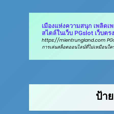
Skip
to
เมืองแห่งความสนุก เพลิดเพ
content
สไตล์ในเว็บ PGslot เว็บต
https://mientrungland.com PGslo
การเล่นสล็อตออนไลน์ที่ไม่เหมือนใ
ป้า