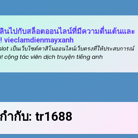
ลินไปกับสล็อตออนไลน์ที่มีความตื่นเต้นและ
รง! vieclamdienmayxanh
t เป็นเว็บไซต์คาสิโนออนไลน์เว็บตรงที่ให้ประสบการณ์
คร! cộng tác viên dịch truyện tiếng anh
ยกำกับ:
tr1688