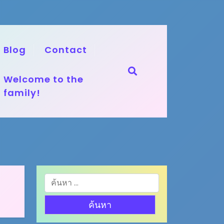
Blog
Contact
Welcome to the
family!
ค้นหา
สำหรับ: