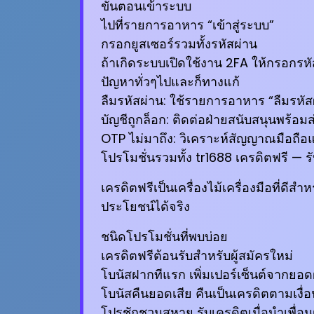
ขั้นตอนเข้าระบบ
ไปที่รายการอาหาร “เข้าสู่ระบบ”
กรอกยูสเซอร์รวมทั้งรหัสผ่าน
ถ้าเกิดระบบเปิดใช้งาน 2FA ให้กรอกร
ปัญหาทั่วๆไปและก็ทางแก้
ลืมรหัสผ่าน: ใช้รายการอาหาร “ลืมรหัสผ่
บัญชีถูกล็อก: ติดต่อฝ่ายสนับสนุนพร้อม
OTP ไม่มาถึง: วิเคราะห์สัญญาณมือถื
โปรโมชั่นรวมทั้ง tr1688 เครดิตฟรี — รั
เครดิตฟรีเป็นเครื่องไม้เครื่องมือที่ดีส
ประโยชน์ได้จริง
ชนิดโปรโมชั่นที่พบบ่อย
เครดิตฟรีต้อนรับสำหรับผู้สมัครใหม่
โบนัสฝากทีแรก เพิ่มเปอร์เซ็นต์จากยอ
โบนัสคืนยอดเสีย คืนเป็นเครดิตตามเงื่
โปรชักชวนสหาย รับเครดิตเมื่อนำเพื่