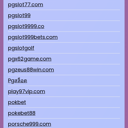
pgslot77.com
pgslot99
pgslot9999.co
pgslot999bets.com
pgslotgolf
pgx62game.com
pgzeus88win.com
Pgสล็อต
play97vip.com
pokbet
pokebet88
porsche999.com