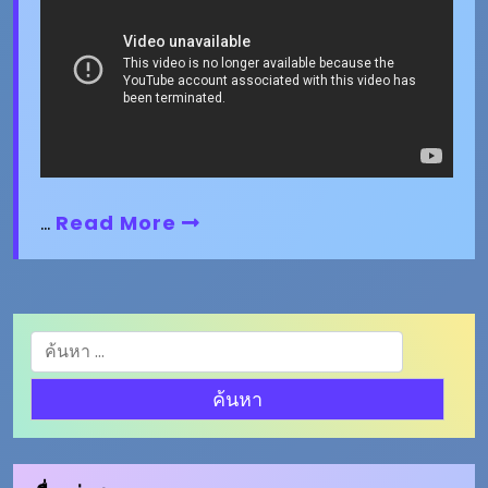
…
Read More
ค้นหา
สำหรับ: