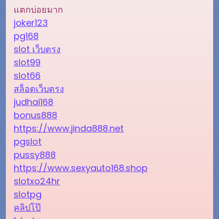
แตกบ่อยมาก
joker123
pg168
slot เว็บตรง
slot99
slot66
สล็อตเว็บตรง
judhai168
bonus888
https://www.jinda888.net
pgslot
pussy888
https://www.sexyauto168.shop
slotxo24hr
slotpg
คลิปโป๊