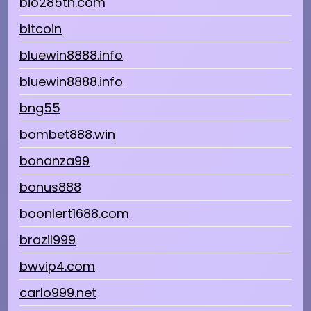
bio285th.com
bitcoin
bluewin8888.info
bluewin8888.info
bng55
bombet888.win
bonanza99
bonus888
boonlert1688.com
brazil999
bwvip4.com
carlo999.net