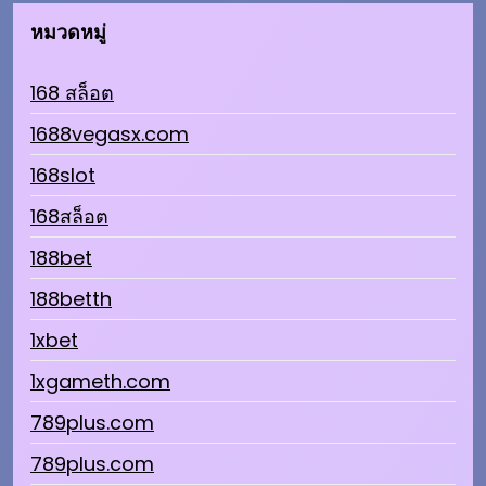
หมวดหมู่
168 สล็อต
1688vegasx.com
168slot
168สล็อต
188bet
188betth
1xbet
1xgameth.com
789plus.com
789plus.com