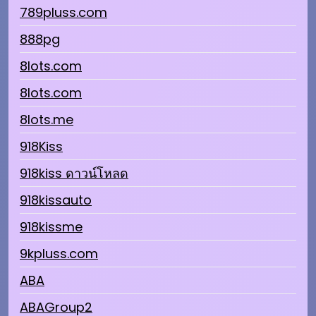
789pluss.com
888pg
8lots.com
8lots.com
8lots.me
918Kiss
918kiss ดาวน์โหลด
918kissauto
918kissme
9kpluss.com
ABA
ABAGroup2