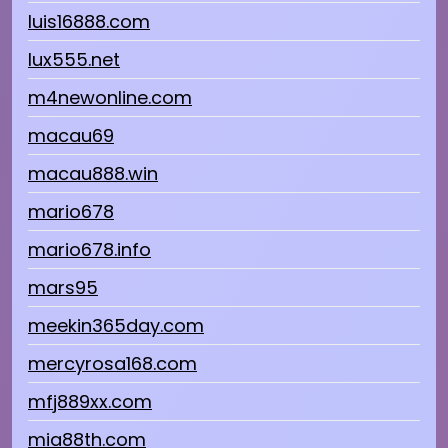
luis16888.com
lux555.net
m4newonline.com
macau69
macau888.win
mario678
mario678.info
mars95
meekin365day.com
mercyrosa168.com
mfj889xx.com
mia88th.com