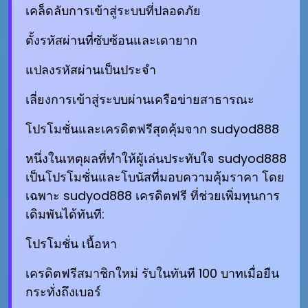
เคล็ดลับการเข้าสู่ระบบที่ปลอดภัย
ตั้งรหัสผ่านที่ซับซ้อนและเดายาก
แปลงรหัสผ่านเป็นประจำ
เลี่ยงการเข้าสู่ระบบผ่านเครือข่ายสาธารณะ
โปรโมชั่นและเครดิตฟรีสุดคุ้มจาก sudyod888
หนึ่งในเหตุผลที่ทำให้ผู้เล่นประทับใจ sudyod888
เป็นโปรโมชั่นและโบนัสที่มอบความคุ้มราคา โดย
เฉพาะ sudyod888 เครดิตฟรี ที่ช่วยเพิ่มทุนการ
เดิมพันได้ทันที:
โปรโมชั่น เนื้อหา
เครดิตฟรีสมาชิกใหม่ รับในทันที 100 บาทเมื่อยืน
กระทั่งถึงเบอร์