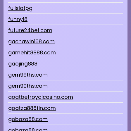
fullslotpg
funny18
future24bet.com
gachawin168.com
gamehit8888.com
gaojing888
gem99ths.com
gem99ths.com
goatbetroyalcasino.com
goatza888fin.com
gobaza88.com
gobaza88.com