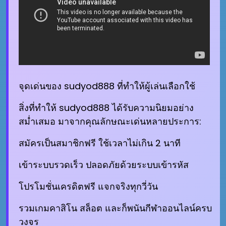
จุดเด่นของ sudyod888 ที่ทำให้ผู้เล่นเลือกใช้
สิ่งที่ทำให้ sudyod888 ได้รับความนิยมอย่าง
สม่ำเสมอ มาจากคุณลักษณะเด่นหลายประการ:
สมัครเป็นสมาชิกฟรี ใช้เวลาไม่เกิน 2 นาที
เข้าระบบรวดเร็ว ปลอดภัยด้วยระบบเข้ารหัส
โปรโมชั่นเครดิตฟรี แจกจริงทุกวี่วัน
รวมเกมคาสิโน สล็อต และก็พนันกีฬาออนไลน์ครบ
วงจร