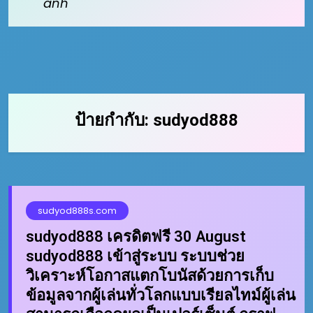
anh
ป้ายกำกับ:
sudyod888
sudyod888s.com
sudyod888 เครดิตฟรี 30 August
sudyod888 เข้าสู่ระบบ ระบบช่วย
วิเคราะห์โอกาสแตกโบนัสด้วยการเก็บ
ข้อมูลจากผู้เล่นทั่วโลกแบบเรียลไทม์ผู้เล่น