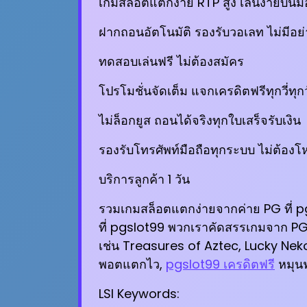
เกมสล็อตแตกง่าย RTP สูง เล่นง่ายบนมื
ฝากถอนอัตโนมัติ รองรับวอเลท ไม่มีอย่
ทดสอบเล่นฟรี ไม่ต้องสมัคร
โปรโมชั่นจัดเต็ม แจกเครดิตฟรีทุกวี่ทุก
ไม่ล็อกยูส ถอนได้จริงทุกใบเสร็จรับเงิน
รองรับโทรศัพท์มือถือทุกระบบ ไม่ต้อ
บริการลูกค้า 1 วัน
รวมเกมสล็อตแตกง่ายจากค่าย PG ที่ 
ที่ pgslot99 พวกเราคัดสรรเกมจาก PG 
เช่น Treasures of Aztec, Lucky Neko
พอตแตกไว,
pgslot99 เครดิตฟรี
หมุนฟ
LSI Keywords: