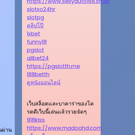
https://www.sexyauto168.shop
slotxo24hr
slotpg
คลิปโป๊
1xbet
funny18
pgslot
allbet24
https://pgslotth.me
188betth
ดูหนังออนไลน์
เว็บสล็อตและบาคาร่าของโค
รตดีเว็บนี้เล่นแล้วรวยจัดๆ
918kiss
https://www.madoohd.com
นผ่าน