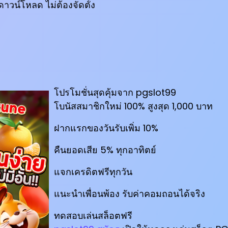
าวน์โหลด ไม่ต้องจัดตั้ง
โปรโมชั่นสุดคุ้มจาก pgslot99
โบนัสสมาชิกใหม่ 100% สูงสุด 1,000 บาท
ฝากแรกของวันรับเพิ่ม 10%
คืนยอดเสีย 5% ทุกอาทิตย์
แจกเครดิตฟรีทุกวัน
แนะนำเพื่อนพ้อง รับค่าคอมถอนได้จริง
ทดสอบเล่นสล็อตฟรี