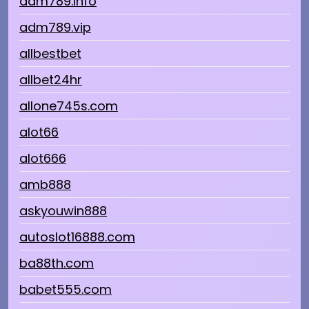
adm789.info
adm789.vip
allbestbet
allbet24hr
allone745s.com
alot66
alot666
amb888
askyouwin888
autoslot16888.com
ba88th.com
babet555.com