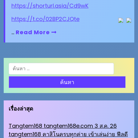
https://shorturl.asia/Cd9wK
https://t.co/02BP2CJQte
…
Read More
ค้นหา
สำหรับ:
เรื่องล่าสุด
Tangtem168 tangtem168e.com 3 ส.ค. 26
tangtem168 คาสิโนครบทุกค่าย เข้าเล่นง่าย ฟีลดี