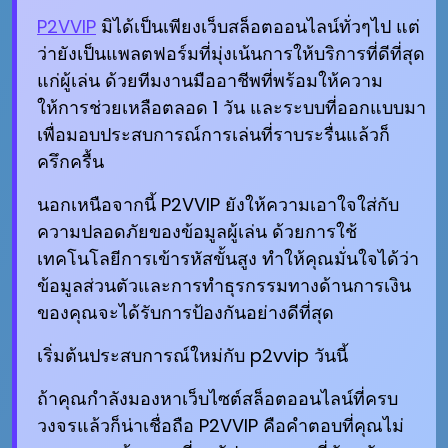
P2VVIP
มิได้เป็นเพียงเว็บสล็อตออนไลน์ทั่วๆไป แต่
ว่ายังเป็นแพลตฟอร์มที่มุ่งเน้นการให้บริการที่ดีที่สุด
แก่ผู้เล่น ด้วยทีมงานมืออาชีพที่พร้อมให้ความ
ให้การช่วยเหลือตลอด 1 วัน และระบบที่ออกแบบมา
เพื่อมอบประสบการณ์การเล่นที่ราบระรื่นแล้วก็
ครึกครื้น
นอกเหนือจากนี้ P2VVIP ยังให้ความเอาใจใส่กับ
ความปลอดภัยของข้อมูลผู้เล่น ด้วยการใช้
เทคโนโลยีการเข้ารหัสขั้นสูง ทำให้คุณมั่นใจได้ว่า
ข้อมูลส่วนตัวและการทำธุรกรรมทางด้านการเงิน
ของคุณจะได้รับการป้องกันอย่างดีที่สุด
เริ่มต้นประสบการณ์ใหม่กับ p2vvip วันนี้
ถ้าคุณกำลังมองหาเว็บไซต์สล็อตออนไลน์ที่ครบ
วงจรแล้วก็น่าเชื่อถือ P2VVIP คือคำตอบที่คุณไม่