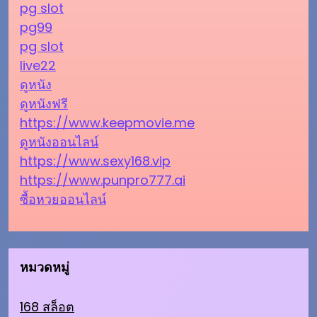
pg slot
pg99
pg slot
live22
ดูหนัง
ดูหนังฟรี
https://www.keepmovie.me
ดูหนังออนไลน์
https://www.sexy168.vip
https://www.punpro777.ai
ซื้อหวยออนไลน์
หมวดหมู่
168 สล็อต