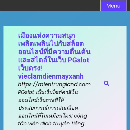
Skip
Menu
to
content
เมืองแห่งความสนุก
เพลิดเพลินไปกับสล็อต
ออนไลน์ที่มีความตื่นเต้น
และสไตล์ในเว็บ PGslot
เว็บตรง!
vieclamdienmayxanh
https://mientrungland.com
PGslot เป็นเว็บไซต์คาสิโน
ออนไลน์เว็บตรงที่ให้
ประสบการณ์การเล่นสล็อต
ออนไลน์ที่ไม่เหมือนใคร! cộng
tác viên dịch truyện tiếng