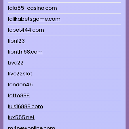
lala55-casino.com
lalikabetsgame.com
lcbet444.com
lion123
lionth168.com
Live22
live22slot
london45
lotto888
luis16888.com
lux555.net
m4newonline.com