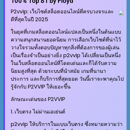
100% Top 81 by Floyd
P2vvip: เว็บไซต์สล็อตออนไลน์ที่ครบวงจรและ
ดีที่สุดในปี 2025
ในยุคที่เกมสล็อตออนไลน์แปลงเป็นหนึ่งในต้นแบบ
ความสนุกสนานยอดนิยม การเลือกเว็บไซต์ที่น่าไว้
วางใจรวมทั้งตอบปัญหาทุกสิ่งที่ต้องการของผู้เล่น
เป็นเรื่องจำเป็นอย่างยิ่ง p2vvip ได้เปลี่ยนเป็นหนึ่ง
ในเว็บสล็อตออนไลน์ที่โดดเด่นและก็ได้รับความ
นิยมสูงที่สุด ด้วยระบบที่นำสมัย เกมที่นานา
ประการ และก็บริการที่สุดยอด วันนี้เราจะพาคุณไป
รู้จักกับ P2VVIP ให้เยอะขึ้น
ลักษณะเด่นของ P2VVIP
1. เว็บตรง ไม่ผ่านเอเย่นต์
p2vvip ให้บริการในแบบเว็บตรง ซึ่งหมายความว่า