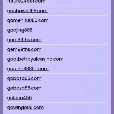
future24bet.com
gachawin168.com
gamehit8888.com
gaojing888
gem99ths.com
gem99ths.com
goatbetroyalcasino.com
goatza888fin.com
gobaza88.com
gobaza88.com
golden456
gowingo88.com