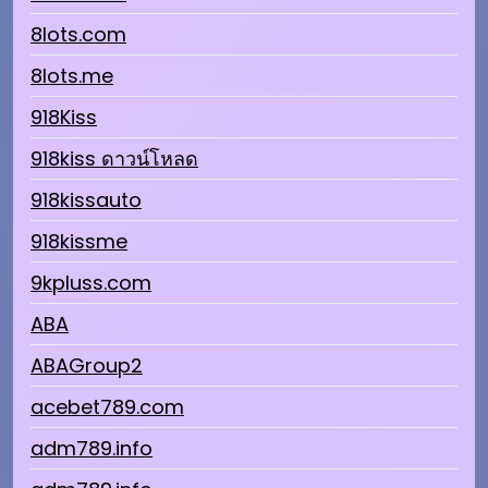
8lots.com
8lots.me
918Kiss
918kiss ดาวน์โหลด
918kissauto
918kissme
9kpluss.com
ABA
ABAGroup2
acebet789.com
adm789.info