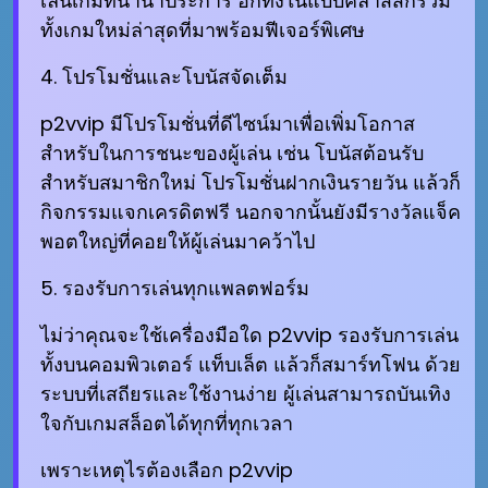
เล่นเกมที่นานาประการ อีกทั้งในแบบคลาสสิกรวม
ทั้งเกมใหม่ล่าสุดที่มาพร้อมฟีเจอร์พิเศษ
4. โปรโมชั่นและโบนัสจัดเต็ม
p2vvip มีโปรโมชั่นที่ดีไซน์มาเพื่อเพิ่มโอกาส
สำหรับในการชนะของผู้เล่น เช่น โบนัสต้อนรับ
สำหรับสมาชิกใหม่ โปรโมชั่นฝากเงินรายวัน แล้วก็
กิจกรรมแจกเครดิตฟรี นอกจากนั้นยังมีรางวัลแจ็ค
พอตใหญ่ที่คอยให้ผู้เล่นมาคว้าไป
5. รองรับการเล่นทุกแพลตฟอร์ม
ไม่ว่าคุณจะใช้เครื่องมือใด p2vvip รองรับการเล่น
ทั้งบนคอมพิวเตอร์ แท็บเล็ต แล้วก็สมาร์ทโฟน ด้วย
ระบบที่เสถียรและใช้งานง่าย ผู้เล่นสามารถบันเทิง
ใจกับเกมสล็อตได้ทุกที่ทุกเวลา
เพราะเหตุไรต้องเลือก p2vvip