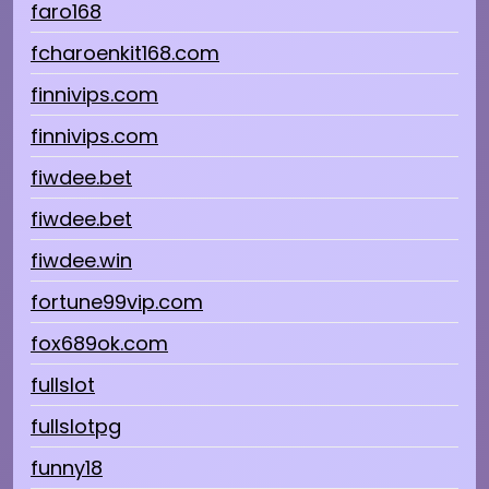
faro168
fcharoenkit168.com
finnivips.com
finnivips.com
fiwdee.bet
fiwdee.bet
fiwdee.win
fortune99vip.com
fox689ok.com
fullslot
fullslotpg
funny18