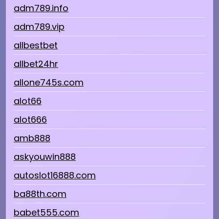
adm789.info
adm789.vip
allbestbet
allbet24hr
allone745s.com
alot66
alot666
amb888
askyouwin888
autoslot16888.com
ba88th.com
babet555.com