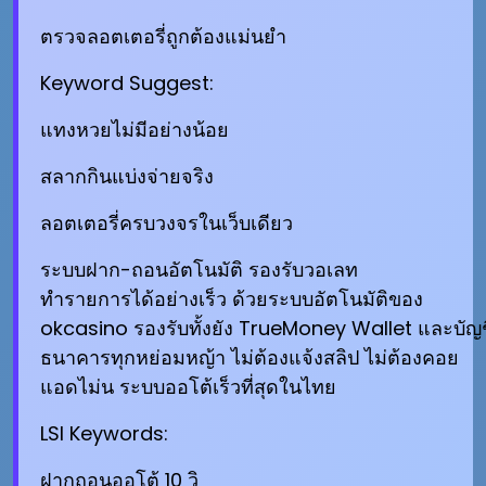
ตรวจลอตเตอรี่ถูกต้องแม่นยำ
Keyword Suggest:
แทงหวยไม่มีอย่างน้อย
สลากกินแบ่งจ่ายจริง
ลอตเตอรี่ครบวงจรในเว็บเดียว
ระบบฝาก-ถอนอัตโนมัติ รองรับวอเลท
ทำรายการได้อย่างเร็ว ด้วยระบบอัตโนมัติของ
okcasino รองรับทั้งยัง TrueMoney Wallet และบัญช
ธนาคารทุกหย่อมหญ้า ไม่ต้องแจ้งสลิป ไม่ต้องคอย
แอดไม่น ระบบออโต้เร็วที่สุดในไทย
LSI Keywords:
ฝากถอนออโต้ 10 วิ