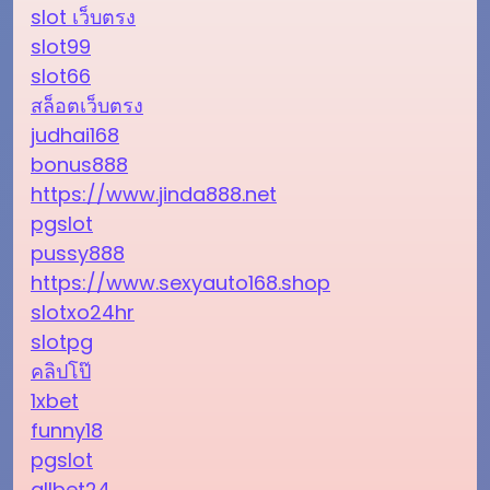
slot เว็บตรง
slot99
slot66
สล็อตเว็บตรง
judhai168
bonus888
https://www.jinda888.net
pgslot
pussy888
https://www.sexyauto168.shop
slotxo24hr
slotpg
คลิปโป๊
1xbet
funny18
pgslot
allbet24