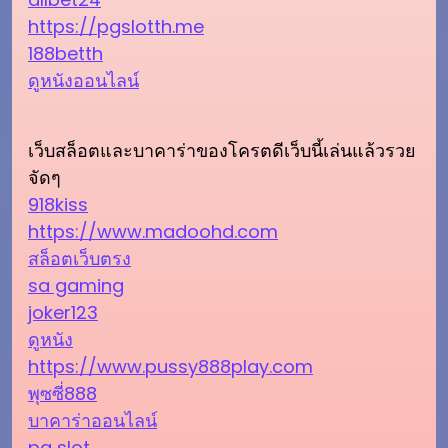
https://pgslotth.me
188betth
ดูหนังออนไลน์
เว็บสล็อตและบาคาร่าของโครตดีเว็บนี้เล่นแล้วรวย
จัดๆ
918kiss
https://www.madoohd.com
สล็อตเว็บตรง
sa gaming
joker123
ดูหนัง
https://www.pussy888play.com
พุซซี่888
บาคาร่าออนไลน์
pg slot