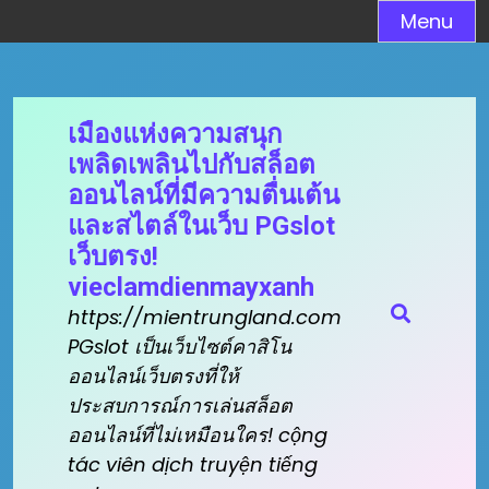
Skip
Menu
to
content
เมืองแห่งความสนุก
เพลิดเพลินไปกับสล็อต
ออนไลน์ที่มีความตื่นเต้น
และสไตล์ในเว็บ PGslot
เว็บตรง!
vieclamdienmayxanh
https://mientrungland.com
PGslot เป็นเว็บไซต์คาสิโน
ออนไลน์เว็บตรงที่ให้
ประสบการณ์การเล่นสล็อต
ออนไลน์ที่ไม่เหมือนใคร! cộng
tác viên dịch truyện tiếng