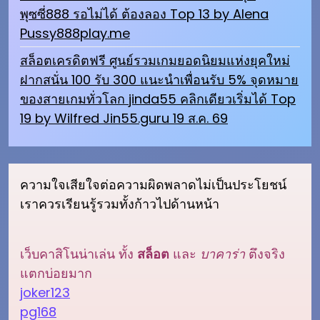
พุซซี่888 รอไม่ได้ ต้องลอง Top 13 by Alena
Pussy888play.me
สล็อตเครดิตฟรี ศูนย์รวมเกมยอดนิยมแห่งยุคใหม่
ฝากสนั่น 100 รับ 300 แนะนำเพื่อนรับ 5% จุดหมาย
ของสายเกมทั่วโลก jinda55 คลิกเดียวเริ่มได้ Top
19 by Wilfred Jin55.guru 19 ส.ค. 69
ความใจเสียใจต่อความผิดพลาดไม่เป็นประโยชน์
เราควรเรียนรู้รวมทั้งก้าวไปด้านหน้า
เว็บคาสิโนน่าเล่น ทั้ง
สล็อต
และ
บาคาร่า
ตึงจริง
แตกบ่อยมาก
joker123
pg168