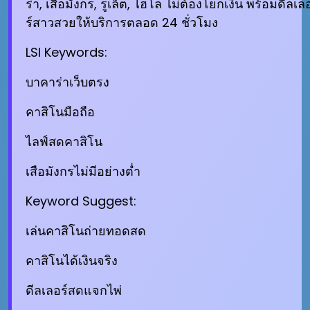
ร่า, เสือมังกร, รูเล็ต, ไฮโล ไม่ต้องโยกเงิน พร้อมดีลเล
ร์สาวสวยให้บริการตลอด 24 ชั่วโมง
LSI Keywords:
บาคาร่าเว็บตรง
คาสิโนมือถือ
ไลฟ์สดคาสิโน
เสือมังกรไม่มีอย่างต่ำ
Keyword Suggest:
เล่นคาสิโนถ่ายทอดสด
คาสิโนได้เงินจริง
ดีลเลอร์สดแจกไพ่