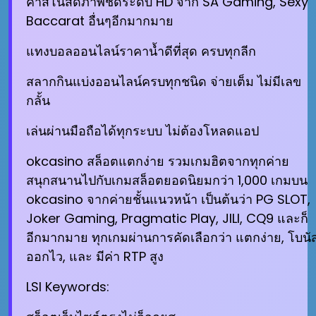
คาสิโนสดภาพชัดระดับ HD จาก SA Gaming, Sexy
Baccarat อื่นๆอีกมากมาย
แทงบอลออนไลน์ราคาน้ำดีที่สุด ครบทุกลีก
สลากกินแบ่งออนไลน์ครบทุกชนิด จ่ายเต็ม ไม่มีเลข
กลั้น
เล่นผ่านมือถือได้ทุกระบบ ไม่ต้องโหลดแอป
okcasino สล็อตแตกง่าย รวมเกมฮิตจากทุกค่าย
สนุกสนานไปกับเกมสล็อตยอดนิยมกว่า 1,000 เกมบน
okcasino จากค่ายชั้นแนวหน้า เป็นต้นว่า PG SLOT,
Joker Gaming, Pragmatic Play, JILI, CQ9 และก็
อีกมากมาย ทุกเกมผ่านการคัดเลือกว่า แตกง่าย, โบนั
ออกไว, และ มีค่า RTP สูง
LSI Keywords: