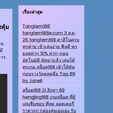
เรื่องล่าสุด
Tangtem168
คุ้ม
tangtem168e.com 3 ส.ค.
26 tangtem168 คาสิโนครบ
าน
ทุกค่าย เข้าเล่นง่าย ฟีลดี ทุก
มี
ยอดฝาก 10% ฝาก-ถอน
การ
อัตโนมัติ คัดมาแล้ว เล่นได้
ทุกเกม สล็อต168 เข้าให้ทัน
ก่อนรางวัลหลุดมือ Top 89
by Janell
สล็อต168 21 สิงหา 69
hengjing168 เกมสล็อต ที่ผู้
เล่นชื่นชอบ ที่สุด ลอตเตอรี่
ราคาถูก กล่องสุ่มเฮงเฮง รับ