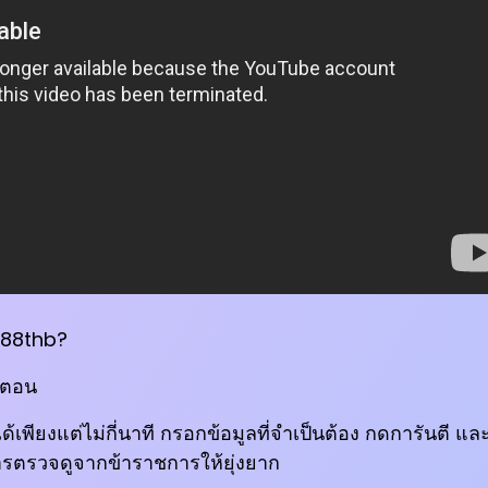
aj88thb?
้นตอน
พียงแต่ไม่กี่นาที กรอกข้อมูลที่จำเป็นต้อง กดการันตี และเ
ารตรวจดูจากข้าราชการให้ยุ่งยาก