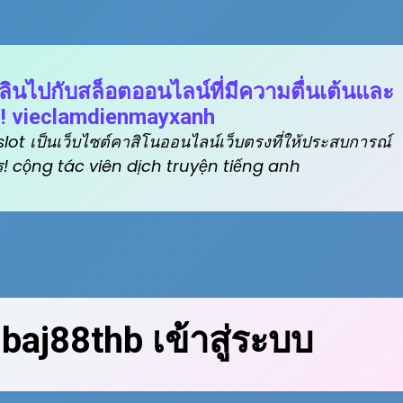
ลินไปกับสล็อตออนไลน์ที่มีความตื่นเต้นและ
รง! vieclamdienmayxanh
t เป็นเว็บไซต์คาสิโนออนไลน์เว็บตรงที่ให้ประสบการณ์
คร! cộng tác viên dịch truyện tiếng anh
:
baj88thb เข้าสู่ระบบ