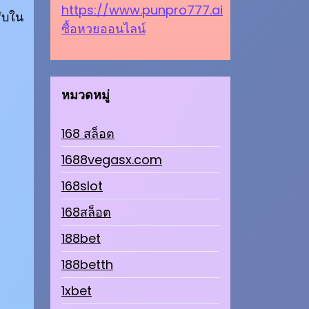
https://www.punpro777.ai
ับใน
ซื้อหวยออนไลน์
หมวดหมู่
168 สล็อต
1688vegasx.com
168slot
168สล็อต
188bet
188betth
1xbet