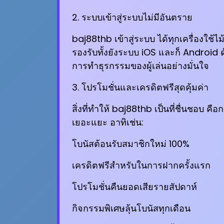
2. ระบบเข้าสู่ระบบไม่มีอันตราย
baj88thb เข้าสู่ระบบ ได้ทุกเครื่องใช้ไม
รองรับทั้งยังระบบ iOS และก็ Android ด
การทำธุรกรรมของผู้เล่นอย่างมั่นใจ
3. โปรโมชั่นและเครดิตฟรีสุดคุ้มค่า
สิ่งที่ทำให้ baj88thb เป็นที่ชื่นชอบ 
เยอะแยะ อาทิเช่น:
โบนัสต้อนรับสมาชิกใหม่ 100%
เครดิตฟรีสำหรับในการฝากครั้งแรก
โปรโมชั่นคืนยอดเสียรายสัปดาห์
กิจกรรมพิเศษลุ้นโบนัสทุกเดือน