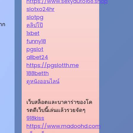
https://www.sexyauto168.shop
slotxo24hr
slotpg
าก
คลิปโป๊
1xbet
funny18
pgslot
allbet24
https://pgslotth.me
188betth
ดูหนังออนไลน์
เว็บสล็อตและบาคาร่าของโค
รตดีเว็บนี้เล่นแล้วรวยจัดๆ
918kiss
https://www.madoohd.com