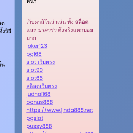
หน้า
เว็บคาสิโนน่าเล่น ทั้ง
สล็อต
ล็ต
และ
บาคาร่า
ตึงจริงแตกบ่อย
งวิธี
มาก
joker123
pg168
slot เว็บตรง
่น
slot99
slot66
สล็อตเว็บตรง
judhai168
bonus888
https://www.jinda888.net
pgslot
pussy888