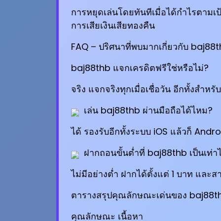
การหยุดเล่นโดยทันทีเมื่อได้กำไรตามเ
การเสียเงินเสียทองคืน
FAQ – ปริศนาที่พบมากเกี่ยวกับ baj88
baj88thb แจกเครดิตฟรีใช่หรือไม่?
จริง แจกจริงทุกเมื่อเชื่อวัน อีกทั้งสำห
เล่น baj88thb ผ่านมือถือได้ไหม?
ได้ รองรับอีกทั้งระบบ iOS แล้วก็ And
ฝากถอนขั้นต่ำที่ baj88thb เป็นเท่า
ไม่มีอย่างต่ำ ฝากได้ตั้งแต่ 1 บาท และส
ตารางสรุปคุณลักษณะเด่นของ baj88t
คุณลักษณะ เนื้อหา