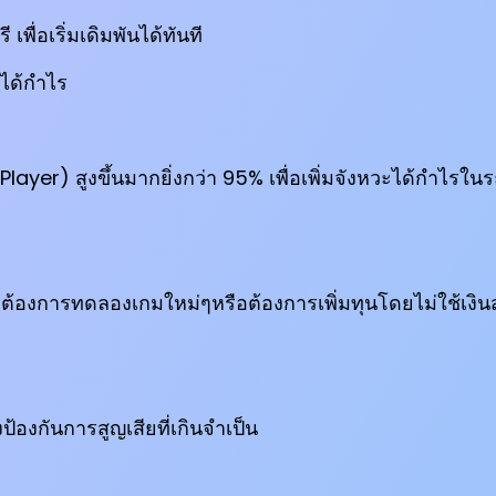
เพื่อเริ่มเดิมพันได้ทันที
ได้กำไร
Player) สูงขึ้นมากยิ่งกว่า 95% เพื่อเพิ่มจังหวะได้กำไรใน
ต้องการทดลองเกมใหม่ๆหรือต้องการเพิ่มทุนโดยไม่ใช้เงิน
ป้องกันการสูญเสียที่เกินจำเป็น