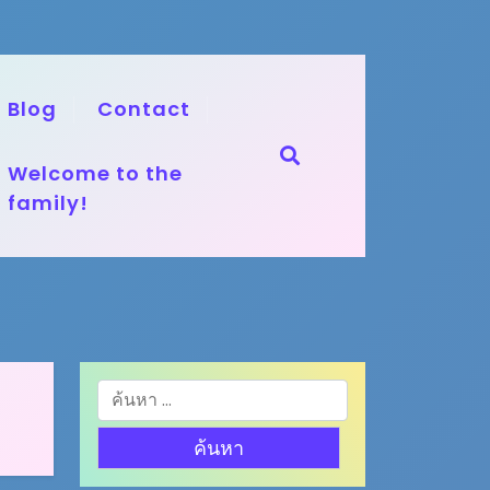
Blog
Contact
Welcome to the
family!
ค้นหา
สำหรับ: