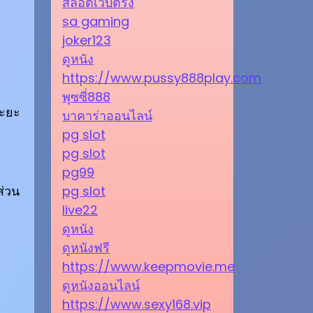
สล็อตเว็บตรง
sa gaming
joker123
ดูหนัง
https://www.pussy888play.com
พุซซี่888
ระยะ
บาคาร่าออนไลน์
pg slot
pg slot
pg99
ส่วน
pg slot
live22
ดูหนัง
ดูหนังฟรี
https://www.keepmovie.me
ดูหนังออนไลน์
https://www.sexy168.vip