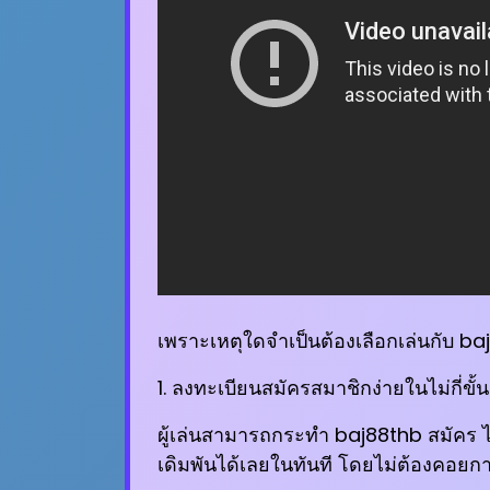
เพราะเหตุใดจำเป็นต้องเลือกเล่นกับ b
1. ลงทะเบียนสมัครสมาชิกง่ายในไม่กี่ขั
ผู้เล่นสามารถกระทำ baj88thb สมัคร ได้เ
เดิมพันได้เลยในทันที โดยไม่ต้องคอยก