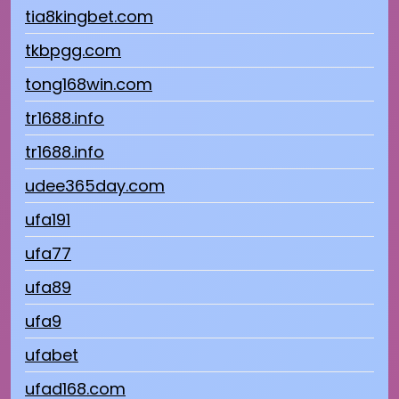
tia8kingbet.com
tkbpgg.com
tong168win.com
tr1688.info
tr1688.info
udee365day.com
ufa191
ufa77
ufa89
ufa9
ufabet
ufad168.com