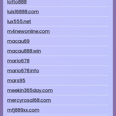
lotto888
luis16888.com
lux555.net
m4newonline.com
macau69
macau888.win
mario678
mario678.info
mars95
meekin365day.com
mercyrosa168.com
mfj889xx.com