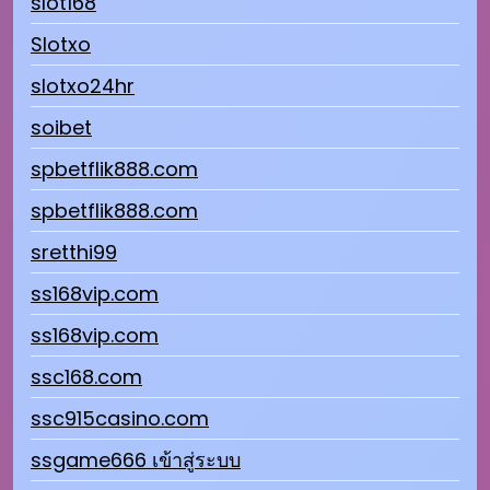
slot168
Slotxo
slotxo24hr
soibet
spbetflik888.com
spbetflik888.com
sretthi99
ss168vip.com
ss168vip.com
ssc168.com
ssc915casino.com
ssgame666 เข้าสู่ระบบ