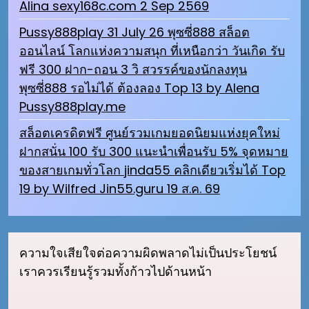
Alina sexy168c.com 2 Sep 2569
Pussy888play 31 July 26 พุซซี่888 สล็อต
ออนไลน์ โลกแห่งความสนุก ที่เหนือกว่า วันเกิด รับ
ฟรี 300 ฝาก-ถอน 3 วิ สวรรค์ของนักลงทุน
พุซซี่888 รอไม่ได้ ต้องลอง Top 13 by Alena
Pussy888play.me
สล็อตเครดิตฟรี ศูนย์รวมเกมยอดนิยมแห่งยุคใหม่
ฝากสนั่น 100 รับ 300 แนะนำเพื่อนรับ 5% จุดหมาย
ของสายเกมทั่วโลก jinda55 คลิกเดียวเริ่มได้ Top
19 by Wilfred Jin55.guru 19 ส.ค. 69
ความใจเสียใจต่อความผิดพลาดไม่เป็นประโยชน์
เราควรเรียนรู้รวมทั้งก้าวไปด้านหน้า