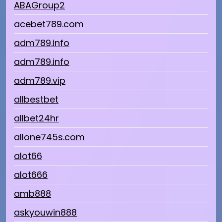
ABAGroup2
acebet789.com
adm789.info
adm789.info
adm789.vip
allbestbet
allbet24hr
allone745s.com
alot66
alot666
amb888
askyouwin888