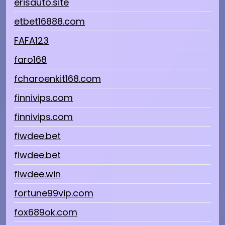
erisauto.site
etbet16888.com
FAFA123
faro168
fcharoenkit168.com
finnivips.com
finnivips.com
fiwdee.bet
fiwdee.bet
fiwdee.win
fortune99vip.com
fox689ok.com