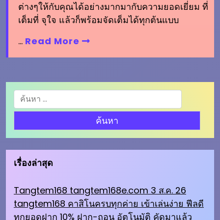
ต่างๆให้กับคุณได้อย่างมากมากับความยอดเยี่ยม ที่
เต็มที่ จุใจ แล้วก็พร้อมจัดเต็มได้ทุกต้นแบบ
…
Read More
ค้นหา
สำหรับ:
เรื่องล่าสุด
Tangtem168 tangtem168e.com 3 ส.ค. 26
tangtem168 คาสิโนครบทุกค่าย เข้าเล่นง่าย ฟีลดี
ทุกยอดฝาก 10% ฝาก-ถอน อัตโนมัติ คัดมาแล้ว