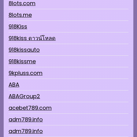
8lots.com
8lots.me
918Kiss
918kiss ดาวน์โหลด
918kissauto
918kissme
9kpluss.com
ABA
ABAGroup2
acebet789.com
adm789.info
adm789.info