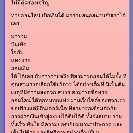
ไม่มีคู่ครองเจริญ
หวยออนไลน์ เบิกเงินได้ มาร่วมสนุกสนานกับเราได้
เลย
มาร่วม
บันเทิง
ใจกับ
แทงหวย
ถอนเงิน
ได้ ได้เลย กับการจ่ายจริง ที่สามารถถอนได้ไม่ยั้ง ที่
คุณสามารถเลือกใช้บริการ ได้อย่างเต็มที่ นี่เป็นต้น
เหตุที่มีความสะดวก สบาย สามารถซื้อหวย
ออนไลน์ ได้ทุกหนทุกแห่ง ผ่านเว็บไซต์ของพวกเรา
ขอเพียงแต่มีอินเตอร์เน็ต ที่สามารถเชื่อมต่อกับ
การฝากเงินเข้าสู่ระบบได้ดิบได้ดี ทั้งยังสบาย รวม
ทั้งเร็ว ทันใจ มีความยอดเยี่ยมนานาประการ และ
เต็มไปด้วย ประสิทธิภาพอย่างเต็มเปี่ยม