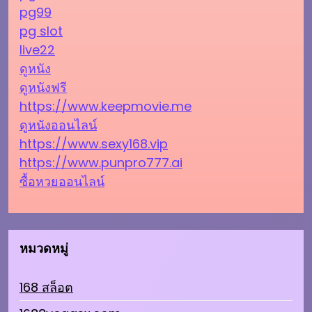
pg99
pg slot
live22
ดูหนัง
ดูหนังฟรี
https://www.keepmovie.me
ดูหนังออนไลน์
https://www.sexy168.vip
https://www.punpro777.ai
ซื้อหวยออนไลน์
หมวดหมู่
168 สล็อต