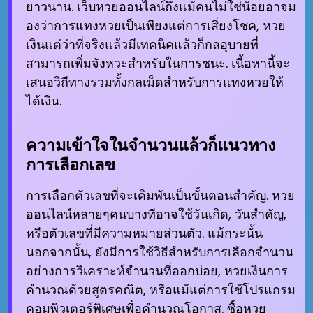
ยาวนาน. เว็บหวยออนไลน์ถึงแม้คนไม่ใช่น้อยอาจม
องว่าการแทงหวยเป็นเพียงแต่การเสี่ยงโชค, หวย
เงินแต่ว่าที่จริงแล้วมีเทคนิคแล้วก็กลอุบายที่
สามารถเพิ่มจังหวะสำหรับในการชนะ. เนื้อหานี้จะ
เสนอวิถีทางรวมทั้งกลเม็ดสำหรับการแทงหวยให้
ได้เงิน.
ความเข้าใจในจำนวนแล้วก็แนวทาง
การเลือกเลข
การเลือกตัวเลขที่จะเดิมพันเป็นขั้นตอนสำคัญ. หวย
ออนไลน์หลายๆคนบางทีอาจใช้วันเกิด, วันสำคัญ,
หรือตัวเลขที่มีความหมายส่วนตัว. แม้กระนั้น
นอกจากนั้น, ยังมีการใช้วิธีสำหรับการเลือกจำนวน
อย่างการวิเคราะห์จำนวนที่ออกบ่อย, หวยเงินการ
คำนวณด้วยสูตรคณิต, หรือแม้แต่การใช้โปรแกรม
คอมพิวเตอร์พิเศษเพื่อคำนวณโอกาส. ซื้อหวย