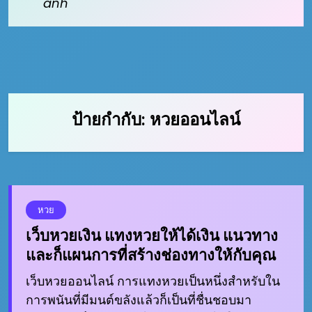
anh
ป้ายกำกับ:
หวยออนไลน์
หวย
เว็บหวยเงิน แทงหวยให้ได้เงิน แนวทาง
และก็แผนการที่สร้างช่องทางให้กับคุณ
เว็บหวยออนไลน์ การแทงหวยเป็นหนึ่งสำหรับใน
การพนันที่มีมนต์ขลังแล้วก็เป็นที่ชื่นชอบมา