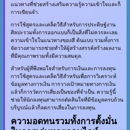
แนวทางที่ช่วยสร้างเสริมความรู้ความเข้าใจและก็
การเขียนจำ.
การใช้สูตรและเคล็ดวิธีสำหรับการประดิษฐ์งาน
ศิลปะรวมทั้งการออกแบบก็เป็นสิ่งที่ไม่ควรละเลย.
ความเข้าใจในแนวทางของสี ต้นแบบ รวมทั้งการ
จัดวางสามารถช่วยทำให้ผู้สร้างสรรค์สร้างผลงาน
ที่มีคุณภาพรวมทั้งมีความสมดุล.
สำหรับผู้ที่พึงพอใจสำหรับการเงินและการลงทุน
การใช้สูตรและเคล็ดวิธีสำหรับเพื่อการวิเคราะห์
ข้อมูลทางการเงิน การวางเป้าหมายทางการเงิน
แล้วก็การวัดการเสี่ยงเป็นของที่จำเป็น. ความรู้นี้
ช่วยให้นักลงทุนสามารถตัดสินใจที่มีข้อมูลครบถ้วน
บริบูรณ์แล้วก็ลดการเสี่ยงในการลงทุน.
ความอดทนรวมทั้งการตั้งมั่น