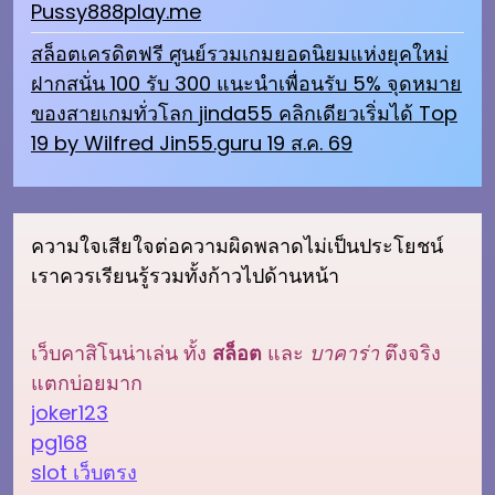
Pussy888play.me
สล็อตเครดิตฟรี ศูนย์รวมเกมยอดนิยมแห่งยุคใหม่
ฝากสนั่น 100 รับ 300 แนะนำเพื่อนรับ 5% จุดหมาย
ของสายเกมทั่วโลก jinda55 คลิกเดียวเริ่มได้ Top
19 by Wilfred Jin55.guru 19 ส.ค. 69
ความใจเสียใจต่อความผิดพลาดไม่เป็นประโยชน์
เราควรเรียนรู้รวมทั้งก้าวไปด้านหน้า
เว็บคาสิโนน่าเล่น ทั้ง
สล็อต
และ
บาคาร่า
ตึงจริง
แตกบ่อยมาก
joker123
pg168
slot เว็บตรง