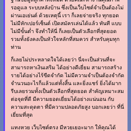
รอดูแล ระบบหลังบ้าน ซึ่งเป็นเว็บไซต์จำเป็นต้องไม่
ผ่านเอเย่นต์ ด้วยเหตุนี้ เรา ก็เลยจ่ายจริง ทุกยอด
ไม่มีหักเปอร์เซ็นต์ เปิดสมัครเล่นได้แล้ว ทันที แบบ
ไม่มีขั้นต่ำ จึงทำให้นี่ ก็เลยเป็นตัวเลือกที่สุดยอด
รวมทั้งยังคงเป็นหัวใจหลักที่สมควร สำหรับคุมทุก
ท่าน
ก็เลยไม่ประหลาดใจได้เลยว่า นี่จะเป็นส่วนที่จะ
สามารถหาเงินเสริม ได้อย่างดีเยี่ยม สามารถสร้าง
รายได้อย่างไร้ขีดจำกัด ไม่มีความจำเป็นต้องจำกัด
จำนวนอะไรก็แล้วแต่ทั้งสิ้น และยิ่งแชร์ ยิ่งได้มาก
รีบเลยรวมทั้งเป็นตัวเลือกที่สุดยอด สำคัญเหมาะสม
ต่อจุดที่ดี มีความยอดเยี่ยมได้อย่างแน่นอน กับ
ความสะดุดตา ที่มีความปลอดภัยสูง บอกเลยว่า ที่นี่
เยี่ยมที่สุด
แทงหวย เว็บไซต์ตรง มีหวยเยอะมาก ให้คุณได้