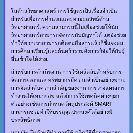
ในด้านวิทยาศาสตร์ การใช้สูตรเป็นเรื่องจำเป็น
สำหรับเพื่อการคำนวณและทายผลลัพธ์ด้าน
วิทยาศาสตร์. ความสามารถนี้ไม่เพียงช่วยให้นัก
วิทยาศาสตร์สามารถจัดการกับปัญหาได้ แต่ยังช่วย
ทำให้พวกเขาสามารถติดต่อสื่อสารแล้วก็ชี้แจงผล
การศึกษาเรียนรู้และค้นคว้ารวมทั้งการวิจัยให้กับผู้
อื่นเข้าใจได้ง่าย.
สำหรับการดำเนินงาน การใช้เคล็ดลับสำหรับการ
จัดการเวลาและทรัพยากรมีความจำเป็นอย่างมาก.
การจัดลำดับความสำคัญของงาน การวางแผนการ
ทำงานให้เหมาะสม แล้วก็การใช้เทคนิคต่างๆยก
ตัวอย่างเช่นการกำหนดวัตถุประสงค์ SMART
สามารถช่วยทำให้บรรลุจุดประสงค์ได้อย่างมี
ประสิทธิภาพ.
หวยเงิน ในด้านกีฬา การใช้เคล็ดวิธีที่ถูกสามารถ