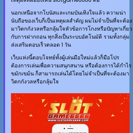
นอกเหนือจากโบนัสและเกมบันเทิงใจแล้ว ความน่า
นับถือของเว็บก็เป็นเหตุผลสำคัญ ผมไม่จำเป็นที่จะต้อง
มาวิตกกังวลหรือกลุ้มใจหัวข้อการโกงหรือปัญหาเกี่ยว
กับการฝากถอน ทุกสิ่งเป็นระบบอัตโนมัติ รวมทั้งกลุ่ม
ส่งเสริมตอบเร็วตลอด 1 วัน
เว็บแห่งนี้ตอบโจทย์ทั้งผู้เล่นมือใหม่แล้วก็มือโปร
ต้องการเล่นเพื่อความสนุกสนาน หรือต้องการได้กำไร
ขมักเขม้น ก็สามารถเล่นได้โดยไม่จำเป็นที่จะต้องมา
วิตกกังวลหรือกลุ้มใจ