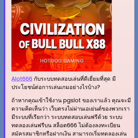
Alot666
กับระบบทดสอบเล่นที่ดีเยี่ยมที่สุด มี
ประโยชน์ต่อการเล่นเกมอย่างไรบ้าง?
ถ้าหากคุณเข้าใช้งาน pgslot ของเราแล้ว คุณจะมี
ความคิดเห็นว่า เว็บตรงไม่ผ่านเอเย่นต์ของพวกเรา
มีระบบที่เรียกว่า ระบบทดสอบเล่นฟรีด้วย ระบบ
ทดลองเล่นฟรีบน สล็อต666 ไม่ต้องลงทะเบียน
สมัครสมาชิกหรือฝากเงิน สามารถเริ่มทดลองเล่น