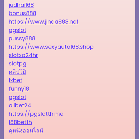
judhai168
bonus888
https://www.jinda888.net
pgslot
pussy888
https://www.sexyauto168.shop
slotxo24hr
slotpg
คลิปโป๊
1xbet
funny18
pgslot
allbet24
https://pgslotth.me
188betth
ดูหนังออนไลน์