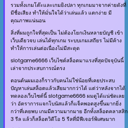
รวมทั้งเกมโต๊ะและเกมยิงปลา ทุกเกมมาจากค่ายดังที่
มีชื่อเสียง ทำให้มั่นใจได้ว่าเล่นแล้ว แตกง่าย มี
คุณภาพแน่นอน
สิ่งที่ผมถูกใจที่สุดเป็น ไม่ต้องโยกเงินหลายบัญชี เข้า
เว็บเดียวจบ เล่นได้ทุกเกม ระบบเกมเสถียร ไม่มีค้าง
ทำให้การเล่นต่อเนื่องไม่มีสะดุด
slotgame6666 เว็บไซต์สล็อตมาแรงที่สุดปัจจุบันนี้
เล่าจากประสบการณ์ตรง
ตอนต้นผมเองก็ราวกับคนไม่ใช่น้อยที่เคยประสบ
ปัญหาเล่นสล็อตแล้วเสียมากกว่าได้ แต่ว่าหลังจากได้
ทดลองเว็บไซต์นี้ slotgame6666 ผมดูได้แน่ชัดเลย
ว่า อัตราการแจกโบนัสแล้วก็แจ็คพอตสูงขึ้นมากยิ่ง
กว่าที่เคยพบ เกมมีความมากมาย อีกทั้งสล็อตคลาสสิก
3 รีล แล้วก็สล็อตวิดีโอ 5 รีลที่มีฟีเจอร์พิเศษมาก