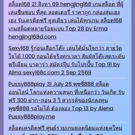
สล็อต168 21 สิงหา 69 hengjing168 เกมสล็อต ที่ผู้
เล่นชื่นชอบ ที่สุด ลอตเตอรี่ ราคาถูก กล่องสุ่มเฮง
เฮง รับเครดิตฟรี ยูสเดียว เล่นได้ทุกเกม สล็อต168
เกมสล็อตหลายร้อยแบบ Top 28 by Erma
hengjing168d.com
Sexy168 รู้ก่อนเลือกโต๊ะ เล่นได้มั่นใจกว่า สายวัด
ใจได้ 1,000 ถอนได้จริงทุกเวลา สัมผัสโต๊ะสดระดับ
พรีเมียม บาคาร่า สมัครปุ๊บ รับโปรปั๊บ Top 91 by
Alina sexy168c.com 2 Sep 2569
Pussy888play 31 July 26 พุซซี่888 สล็อต
ออนไลน์ โลกแห่งความสนุก ที่เหนือกว่า วันเกิด รับ
ฟรี 300 ฝาก-ถอน 3 วิ สวรรค์ของนักลงทุน
พุซซี่888 รอไม่ได้ ต้องลอง Top 13 by Alena
Pussy888play.me
สล็อตเครดิตฟรี ศูนย์รวมเกมยอดนิยมแห่งยุคใหม่