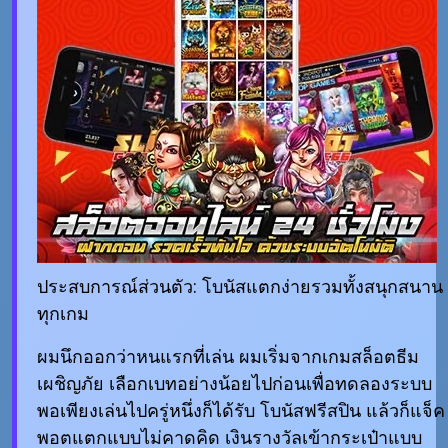
ประสบการณ์ส่วนตัว: โบนัสแตกง่ายรวมทั้งสนุกสนาน
ทุกเกม
ผมนึกออกว่าหนแรกที่เล่น ผมเริ่มจากเกมสล็อตธีม
เผชิญภัย เลือกเบทอย่างน้อยไปก่อนเพื่อทดลองระบบ
พอเพียงเล่นไปครู่หนึ่งก็ได้รับ โบนัสฟรีสปิน แล้วก็แจ็ค
พอตแตกแบบไม่คาดคิด เงินรางวัลเข้ากระเป๋าแบบ