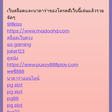
เว็บสล็อตและบาคาร่าของโครตดีเว็บนี้เล่นแล้วรวย
จัดๆ
918kiss
https://www.madoohd.com
สล็อตเว็บตรง
sa gaming
joker123
ดูหนัง
https://www.pussy888play.com
พุซซี่888
บาคาร่าออนไลน์
pg slot
pg slot
pg99
pg slot
live22