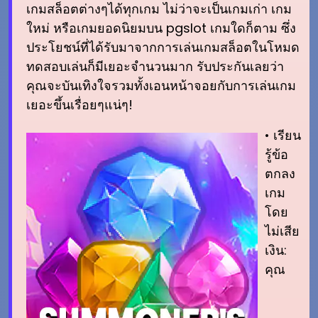
เกมสล็อตต่างๆได้ทุกเกม ไม่ว่าจะเป็นเกมเก่า เกม
ใหม่ หรือเกมยอดนิยมบน pgslot เกมใดก็ตาม ซึ่ง
ประโยชน์ที่ได้รับมาจากการเล่นเกมสล็อตในโหมด
ทดสอบเล่นก็มีเยอะจำนวนมาก รับประกันเลยว่า
คุณจะบันเทิงใจรวมทั้งเอนหน้าจอยกับการเล่นเกม
เยอะขึ้นเรื่อยๆแน่ๆ!
• เรียน
รู้ข้อ
ตกลง
เกม
โดย
ไม่เสีย
เงิน:
คุณ