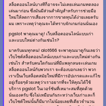
สล็อตออนไลน์บางทีก็อาจจะไม่เคยเล่นเกมทดลอง
เล่นมาก่อน ซึ่งมันมีส่วนสำคัญสำหรับการช่วยมือ
ใหม่ให้ลดการเสี่ยงจากการขาดทุนได้ง่ายเลยครับ
ผม เพราะเหตุว่าคุณจะได้ทราบจักเกมก่อนนั่นเอง
pgslot พาคุณมาดู! เว็บสล็อตออนไลน์แบบเก่า
และแบบใหม่ต่างกันเช่นไร?
มาครับผมทุกคน! alot666 จะพาคุณมาดูกันเลยว่า
เว็บไซต์สล็อตออนไลน์แบบเก่าและแบบใหม่ต่างกัน
เช่นไร สำหรับคนใดกันแน่ที่มีแพลุกลนจะเล่นเกม
สล็อตออนไลน์กับพวกเรา จะต้องบอกเลยว่า พวก
เราเป็นเว็บสล็อตสมัยใหม่ที่มีการอัปเกรดและแก้ไข
อยู่เรื่อยๆด้วยเหตุว่าเราอยากที่จะให้คุณได้ใช้
บริการ pgslot ในเวอร์ชันที่เหมาะสมที่สุดด้วย
นั่นเองครับ ซึ่งไม่เหมือนกันระหว่างเว็บเก่าและก็
เว็บไซต์ใหม่นั้นก็มีมากไม่น้อยเลยทีเดียวจำนวน