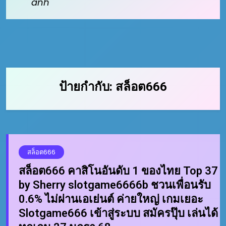
anh
ป้ายกำกับ:
สล็อต666
สล็อต666
สล็อต666 คาสิโนอันดับ 1 ของไทย Top 37
by Sherry slotgame6666b ชวนเพื่อนรับ
0.6% ไม่ผ่านเอเย่นต์ ค่ายใหญ่ เกมเยอะ
Slotgame666 เข้าสู่ระบบ สมัครปุ๊บ เล่นได้