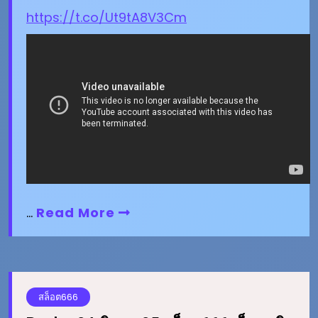
https://t.co/Ut9tA8V3Cm
…
Read More
สล็อต666