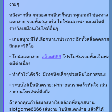
ง่ายๆ
หลังจากนั้น ผมลองเกมอื่นๆก็พบว่าทุกเกมมี ช่องทาง
แตกง่าย รวมทั้งสนุกจริง ไม่ใช่แค่ภาพงามแต่ไม่มี
รางวัลเสมือนเว็บไซต์อื่นๆ
• เกมสนุก: มีให้เลือกนานาประการ อีกทั้งสล็อตคลาส
สิกและวิดีโอ
• โบนัสแตกง่าย:
สล็อต666
โปรโมชั่นรวมทั้งแจ็คพอ
ตมีต่อเนื่อง
• ทำกำไรได้จริง: มีเทคนิคเล็กๆช่วยเพิ่มโอกาสชนะ
• ระบบไม่เป็นอันตราย: ฝาก-ถอนรวดเร็วทันใจ เล่น
ง่ายบนโทรศัพท์มือถือ
ถ้าหากคุณกำลังมองหาเว็บสล็อตที่สนุกสนาน
slotgame6666 เล่นง่าย โบนัสแตกง่าย แล้วก็ได้