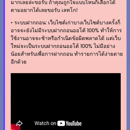
มากเลยล่ะขอรับ ถ้าคุณถูกใจแบบไหนก็เลือกได้
ตามอยากได้เลยขอรับ เลทโก!
• ระบบฝากถอน: เว็บไซต์เก่าบางเว็บไซต์บางครั้งก็
อาจจะยังไม่มีระบบฝากถอนออโต้ 100% ทำให้การ
ใช้งานอาจจะช้าหรือกำเนิดข้อผิดพลาดได้ แต่เว็บ
ใหม่จะเป็นระบบฝากถอนออโต้ 100% ไม่มีอย่าง
น้อยสำหรับเพื่อการฝากถอน ทำรายการได้ง่ายดาย
อีกด้วย