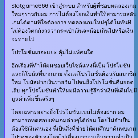
Slotgame666 เข้าสู่ระบบ สำหรับผู้ที่ชอบทดลองเกม
ใหม่ๆราวกับผม การไม่ต้องโยกเงินทำให้สามารถสลับ
เกมได้ตามที่ใจต้องการ ทดลองเกมใหม่ๆได้ในทันที
ไม่ต้องวิตกกังวลว่ากระเป๋าเงินจะน้อยเกินไปหรือเงิน
จะหายไป
โปรโมชั่นเยอะแยะ คุ้มไม่แพ้คนใด
อีกเรื่องที่ทำให้ผมชอบเว็บไซต์แห่งนี้เป็น โปรโมชั่น
และก็โบนัสที่มากมาย ตั้งแต่โปรโมชั่นต้อนรับสมาชิก
ใหม่ โบนัสฝากเงินรายวัน ไปจนถึงโปรโมชั่นคืนยอด
เสีย ทุกโปรโมชั่นทำให้ผมมีความรู้สึกว่าเงินที่เติมไปมี
มูลค่าเพิ่มขึ้นจริงๆ
โดยเฉพาะอย่างยิ่งโปรโมชั่นแบบไม่ต้องฝาก ผม
สามารถทดสอบเล่นเกมต่างๆได้ก่อน โดยไม่จำเป็น
ต้องใช้เงินตนเอง นี่เป็นสิ่งที่ช่วยให้ผมศึกษาค้นพบเกม
โปรดของตัวเองโดยไม่เสี่ยงมากจนเกินความจำเป็น