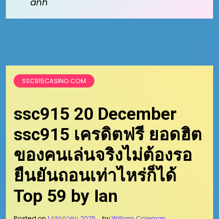
anh
SSC915CASINO.COM
ssc915 20 December
ssc915 เครดิตฟรี ยอดฮิต
ของคนเล่นจริงไม่ต้องรอ
ยืนยันถอนเท่าไหร่ก็ได้
Top 59 by Ian
Posted on
1 กรกฎาคม 2025
by
William Coleman