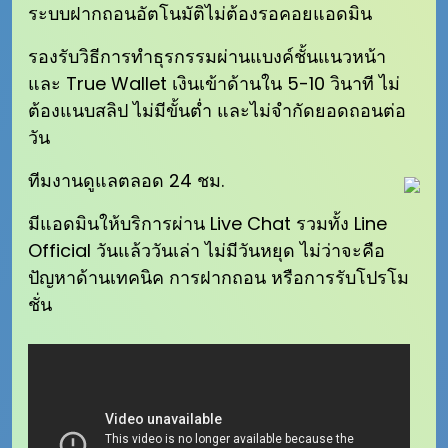
ระบบฝากถอนอัตโนมัติไม่ต้องรอคอยแอดมิน
รองรับวิธีการทำธุรกรรมผ่านแบงค์ชั้นแนวหน้า
และ True Wallet เงินเข้าด้านใน 5-10 วินาที ไม่
ต้องแนบสลิป ไม่มีขั้นต่ำ และไม่จำกัดยอดถอนต่อ
วัน
ทีมงานดูแลตลอด 24 ชม.
มีแอดมินให้บริการผ่าน Live Chat รวมทั้ง Line
Official วันแล้ววันเล่า ไม่มีวันหยุด ไม่ว่าจะคือ
ปัญหาด้านเทคนิค การฝากถอน หรือการรับโปรโม
ชั่น