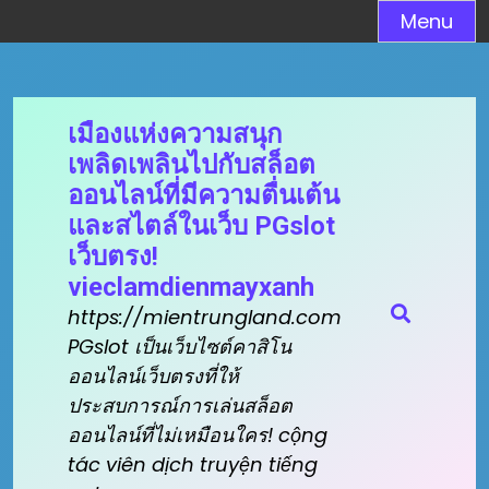
Skip
Menu
to
content
เมืองแห่งความสนุก
เพลิดเพลินไปกับสล็อต
ออนไลน์ที่มีความตื่นเต้น
และสไตล์ในเว็บ PGslot
เว็บตรง!
vieclamdienmayxanh
https://mientrungland.com
PGslot เป็นเว็บไซต์คาสิโน
ออนไลน์เว็บตรงที่ให้
ประสบการณ์การเล่นสล็อต
ออนไลน์ที่ไม่เหมือนใคร! cộng
tác viên dịch truyện tiếng