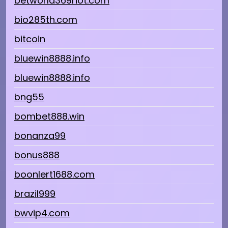
betworld369hot.com
bio285th.com
bitcoin
bluewin8888.info
bluewin8888.info
bng55
bombet888.win
bonanza99
bonus888
boonlert1688.com
brazil999
bwvip4.com