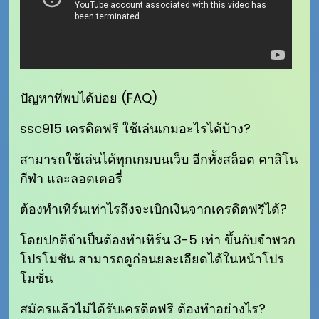
ปัญหาที่พบได้บ่อย (FAQ)
ssc915 เครดิตฟรี ใช้เล่นเกมอะไรได้บ้าง?
สามารถใช้เล่นได้ทุกเกมบนเว็บ อีกทั้งสล็อต คาสิโน
กีฬา และลอตเตอรี่
ต้องทำเทิร์นเท่าไรถึงจะเบิกเงินจากเครดิตฟรีได้?
โดยปกติจำเป็นต้องทำเทิร์น 3-5 เท่า ขึ้นกับจำพวก
โปรโมชัน สามารถดูก่อนยละเอียดได้ในหน้าโปร
โมชั่น
สมัครแล้วไม่ได้รับเครดิตฟรี ต้องทำอย่างไร?