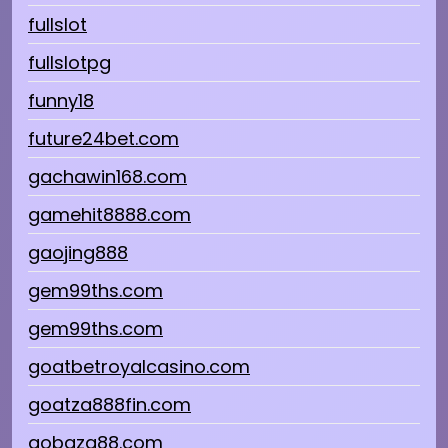
fullslot
fullslotpg
funny18
future24bet.com
gachawin168.com
gamehit8888.com
gaojing888
gem99ths.com
gem99ths.com
goatbetroyalcasino.com
goatza888fin.com
gobaza88.com