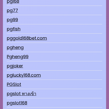
pg168
pg77
pg99
pgfish
pggold168bet.com
pgheng
Pgheng99
pgjoker
pglucky168.com
PGSlot
pgslot ทางเข้า
pgslot168