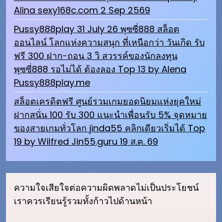
Alina sexy168c.com 2 Sep 2569
Pussy888play 31 July 26 พุซซี่888 สล็อต
ออนไลน์ โลกแห่งความสนุก ที่เหนือกว่า วันเกิด รับ
ฟรี 300 ฝาก-ถอน 3 วิ สวรรค์ของนักลงทุน
พุซซี่888 รอไม่ได้ ต้องลอง Top 13 by Alena
Pussy888play.me
สล็อตเครดิตฟรี ศูนย์รวมเกมยอดนิยมแห่งยุคใหม่
ฝากสนั่น 100 รับ 300 แนะนำเพื่อนรับ 5% จุดหมาย
ของสายเกมทั่วโลก jinda55 คลิกเดียวเริ่มได้ Top
19 by Wilfred Jin55.guru 19 ส.ค. 69
ความใจเสียใจต่อความผิดพลาดไม่เป็นประโยชน์
เราควรเรียนรู้รวมทั้งก้าวไปด้านหน้า