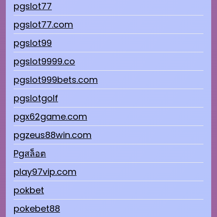
pgslot77
pgslot77.com
pgslot99
pgslot9999.co
pgslot999bets.com
pgslotgolf
pgx62game.com
pgzeus88win.com
Pgสล็อต
play97vip.com
pokbet
pokebet88