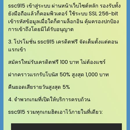
ssc915 เข้าสู่ระบบ ผ่านหน้าเว็บไซต์หลัก รองรับทั้ง
ยังมือถือแล้วก็คอมพิวเตอร์ ใช้ระบบ SSL 256-bit
เข้ารหัสข้อมูลเมื่อใดก็ตามล็อกอิน คุ้มครองปกป้อง
การเข้าถึงโดยมิได้รับอนุญาต
3. โปรโมชั่น ssc915 เครดิตฟรี จัดเต็มตั้งแต่ตอน
แรกเข้า
สมัครใหม่รับเครดิตฟรี 100 บาท ไม่ต้องแชร์
ฝากคราวแรกรับโบนัส 50% สูงสุด 1,000 บาท
คืนยอดเสียรายวันสูงสุด 5%
4. จำพวกเกมที่เปิดให้บริการครบถ้วน
ssc915 รวมทุกเกมฮิตเอาไว้ภายในที่เดียว: