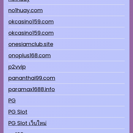
no1huay.com
okcasino159.com
okcasino159.com
onesiamclub.site
onoplus168.com
p2vvip
pananthai99.com
paramax1688.info
PG
PG Slot
PG Slot เว็บใหม่