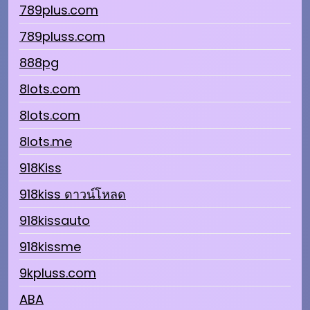
789plus.com
789pluss.com
888pg
8lots.com
8lots.com
8lots.me
918Kiss
918kiss ดาวน์โหลด
918kissauto
918kissme
9kpluss.com
ABA