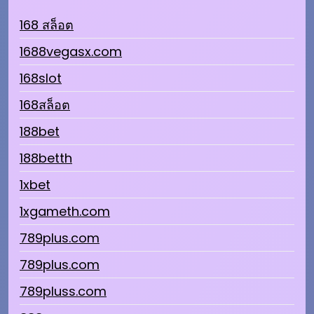
หมวดหมู่
168 สล็อต
1688vegasx.com
168slot
168สล็อต
188bet
188betth
1xbet
1xgameth.com
789plus.com
789plus.com
789pluss.com