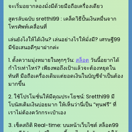
จังหวะชนะสูงมากมาย เหมาะสำหรับมือใหม่ที่เพิ่ง
จะเริ่มอยากลองมั่งมีด้วยมือถือเครื่องเดียว
สูตรลับฉบับ sretthi99 : เคล็ดวิธีปั้นเงินหมื่นจาก
โทรศัพท์เคลื่อนที่
เล่นยังไงให้ได้เงิน? เล่นอย่างไรให้มั่งมี? เศรษฐี99
มีข้อเสนอดีๆมาฝากค่ะ
1. ตั้งความมุ่งหมายในทุกๆวัน:
สล็อต
วันนี้อยากได้
กำไรเท่าไหร่? เพียงพอถึงเป้าแล้วจะต้องหยุดใน
ทันที มือถือเครื่องเดิมแต่ยอดเงินในบัญชีจำเป็นต้อง
มากขึ้น
2. ใช้โปรโมชั่นให้มีคุณประโยชน์: Sretthi99 มี
โบนัสเติมเงินบ่อยมาก ให้เห็นว่านี่เป็น “ทุนฟรี” ที่
เราไม่ต้องควักกระเป๋าเอง