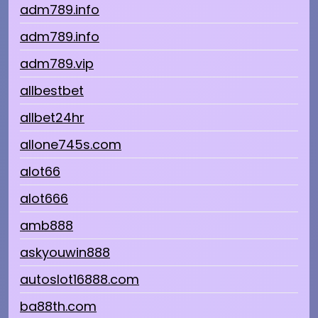
acebet789.com
adm789.info
adm789.info
adm789.vip
allbestbet
allbet24hr
allone745s.com
alot66
alot666
amb888
askyouwin888
autoslot16888.com