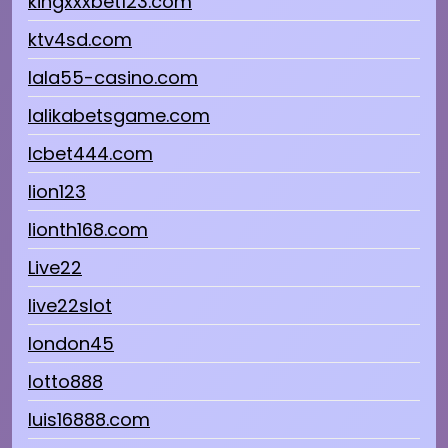
kingxxxbet123.com
ktv4sd.com
lala55-casino.com
lalikabetsgame.com
lcbet444.com
lion123
lionth168.com
Live22
live22slot
london45
lotto888
luis16888.com