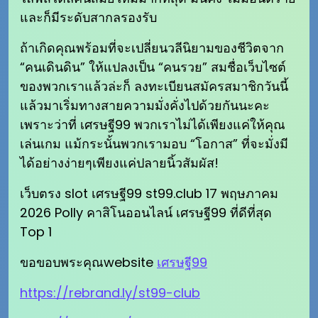
ไลฟ์สไตล์คนสมัยใหม่มากที่สุด มั่นคง ไม่มีอันตราย
และก็มีระดับสากลรองรับ
ถ้าเกิดคุณพร้อมที่จะเปลี่ยนวลีนิยามของชีวิตจาก
“คนเดินดิน” ให้แปลงเป็น “คนรวย” สมชื่อเว็บไซต์
ของพวกเราแล้วล่ะก็ ลงทะเบียนสมัครสมาชิกวันนี้
แล้วมาเริ่มทางสายความมั่งคั่งไปด้วยกันนะคะ
เพราะว่าที่ เศรษฐี99 พวกเราไม่ได้เพียงแค่ให้คุณ
เล่นเกม แม้กระนั้นพวกเรามอบ “โอกาส” ที่จะมั่งมี
ได้อย่างง่ายๆเพียงแค่ปลายนิ้วสัมผัส!
เว็บตรง slot เศรษฐี99 st99.club 17 พฤษภาคม
2026 Polly คาสิโนออนไลน์ เศรษฐี99 ที่ดีที่สุด
Top 1
ขอขอบพระคุณwebsite
เศรษฐี99
https://rebrand.ly/st99-club