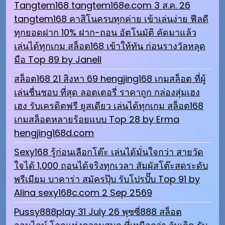
Tangtem168 tangtem168e.com 3 ส.ค. 26
tangtem168 คาสิโนครบทุกค่าย เข้าเล่นง่าย ฟีลดี
ทุกยอดฝาก 10% ฝาก-ถอน อัตโนมัติ คัดมาแล้ว
เล่นได้ทุกเกม สล็อต168 เข้าให้ทัน ก่อนรางวัลหลุด
มือ Top 89 by Janell
สล็อต168 21 สิงหา 69 hengjing168 เกมสล็อต ที่ผู้
เล่นชื่นชอบ ที่สุด ลอตเตอรี่ ราคาถูก กล่องสุ่มเฮง
เฮง รับเครดิตฟรี ยูสเดียว เล่นได้ทุกเกม สล็อต168
เกมสล็อตหลายร้อยแบบ Top 28 by Erma
hengjing168d.com
Sexy168 รู้ก่อนเลือกโต๊ะ เล่นได้มั่นใจกว่า สายวัด
ใจได้ 1,000 ถอนได้จริงทุกเวลา สัมผัสโต๊ะสดระดับ
พรีเมียม บาคาร่า สมัครปุ๊บ รับโปรปั๊บ Top 91 by
Alina sexy168c.com 2 Sep 2569