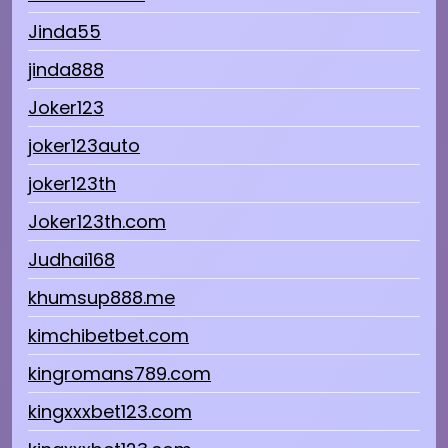
item388.com
Jinda55
jinda888
Joker123
joker123auto
joker123th
Joker123th.com
Judhai168
khumsup888.me
kimchibetbet.com
kingromans789.com
kingxxxbet123.com