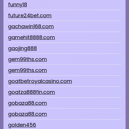
fullslotpg
funny18
future24bet.com
gachawin168.com
gamehit8888.com
gaojing888
gem99ths.com
gem99ths.com
goatbetroyalcasino.com
goatza888fin.com
gobaza88.com
gobaza88.com