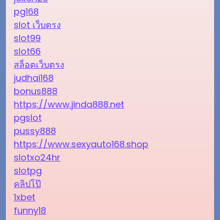
joker123
pg168
slot เว็บตรง
slot99
slot66
สล็อตเว็บตรง
judhai168
bonus888
https://www.jinda888.net
pgslot
pussy888
https://www.sexyauto168.shop
slotxo24hr
slotpg
คลิปโป๊
1xbet