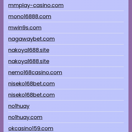
mmgoldsbets.com
mmplay-casino.com
mono16888.com
mwin9s.com
nagawaybet.com
nakoya1688.site
nakoya1688.site
nemo168casino.com
niseko168bet.com
niseko168bet.com
no1huay
no1huay.com