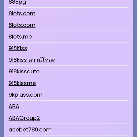
888pg
8lots.com
8lots.com
8lots.me
918Kiss
918kiss ดาวน์โหลด
918kissauto
918kissme
9kpluss.com
ABA
ABAGroup2