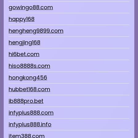
golden456
gowingo88.com
happy168
hengheng9899.com
hengjing168
hi6bet.com
hiso8888s.com
hongkong456
hubbet168.com
ib888pro.bet
infyplus888.com
infyplus888.info