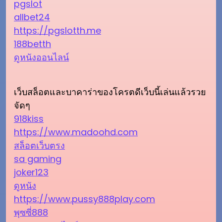
funny18
pgslot
allbet24
https://pgslotth.me
188betth
ดูหนังออนไลน์
เว็บสล็อตและบาคาร่าของโครตดีเว็บนี้เล่นแล้วรวย
จัดๆ
918kiss
https://www.madoohd.com
สล็อตเว็บตรง
sa gaming
joker123
ดูหนัง
https://www.pussy888play.com