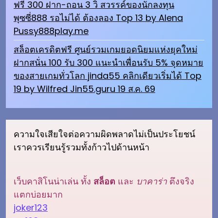
ฟรี 300 ฝาก-ถอน 3 วิ สวรรค์ของนักลงทุน
พุซซี่888 รอไม่ได้ ต้องลอง Top 13 by Alena
Pussy888play.me
สล็อตเครดิตฟรี ศูนย์รวมเกมยอดนิยมแห่งยุคใหม่
ฝากสนั่น 100 รับ 300 แนะนำเพื่อนรับ 5% จุดหมาย
ของสายเกมทั่วโลก jinda55 คลิกเดียวเริ่มได้ Top
19 by Wilfred Jin55.guru 19 ส.ค. 69
ความใจเสียใจต่อความผิดพลาดไม่เป็นประโยชน์
เราควรเรียนรู้รวมทั้งก้าวไปด้านหน้า
เว็บคาสิโนน่าเล่น ทั้ง
สล็อต
และ
บาคาร่า
ตึงจริง
แตกบ่อยมาก
joker123