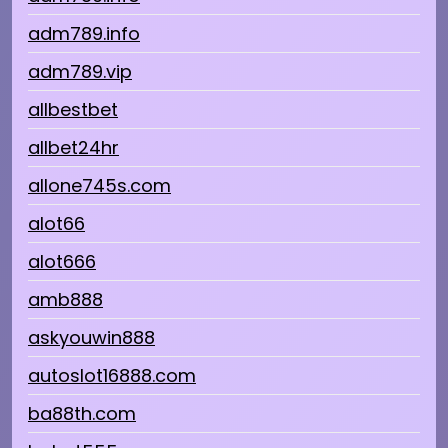
adm789.info
adm789.vip
allbestbet
allbet24hr
allone745s.com
alot66
alot666
amb888
askyouwin888
autoslot16888.com
ba88th.com