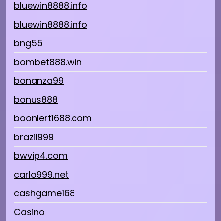
bluewin8888.info
bluewin8888.info
bng55
bombet888.win
bonanza99
bonus888
boonlert1688.com
brazil999
bwvip4.com
carlo999.net
cashgame168
Casino