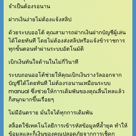
จำเป็นต้องรอนาน
ฝากเงินง่ายไม่ต้องแจ้งสลิป
ด้วยระบบออโต้ คุณสามารถฝากเงินฝากบัญชีผู้เล่น
ได้โดยทันที โดยไม่ต้องส่งสลิปหรือแจ้งข้าราชการ
ทุกขั้นตอนทำผ่านระบบอัตโนมัติ
เบิกเงินทันใจด้านในไม่กี่วินาที
ระบบถอนออโต้ช่วยให้คุณเบิกเงินรางวัลออกจาก
บัญชีได้โดยทันที ไม่ต้องรอนานเหมือนระบบ
manual ซึ่งช่วยให้การเดิมพันของคุณลื่นไหลแล้ว
ก็สนุกมากขึ้นเรื่อยๆ
ไม่มีอันตราย มั่นใจได้ทุกการเดิมพัน
สล็อตใช้เทคโนโลยีการเข้ารหัสข้อมูลที่ล้ำยุค ทำให้
ข้อมูลและก็เงินของคุณปลอดภัยจากการเช็ดก