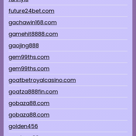
future24bet.com
gachawin168.com
gamehit8888.com
gaojing888
gem99ths.com
gem99ths.com
goatbetroyalcasino.com
goatza888fin.com
gobaza88.com
gobaza88.com
golden456