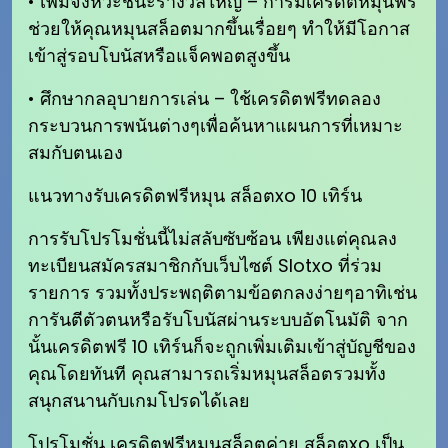
• เพิ่มจังหวะชนะรางวัลใหญ่ – การมีเครดิตหมุนฟรี
ช่วยให้คุณหมุนสล็อตมากขึ้นเรื่อยๆ ทำให้มีโอกาส
เข้าสู่รอบโบนัสหรือแจ็คพอตสูงขึ้น
• ศึกษากลอุบายการเล่น – ใช้เครดิตฟรีทดลอง
กระบวนการพนันต่างๆเพื่อค้นหาแผนการที่เหมาะ
สมกับตนเอง
แนวทางรับเครดิตฟรีหมุน สล็อตxo 10 เทิร์น
การรับโปรโมชั่นนี้ไม่สลับซับซ้อน เพียงแต่คุณลง
ทะเบียนสมัครสมาชิกกับเว็บไซต์ Slotxo ที่ร่วม
รายการ รวมทั้งประพฤติตามข้อตกลงง่ายๆอาทิเช่น
การันตีตัวตนหรือรับโบนัสผ่านระบบอัตโนมัติ จาก
นั้นเครดิตฟรี 10 เทิร์นก็จะถูกเพิ่มเติมเข้าสู่บัญชีของ
คุณโดยทันที คุณสามารถเริ่มหมุนสล็อตรวมทั้ง
สนุกสนานกับเกมโปรดได้เลย
โปรโมชั่น เครดิตฟรีหมุนสล็อตค่าย สล็อตxo เป็น