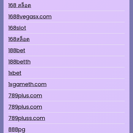
168 สล็อต
1688vegasx.com
168slot
168สล็อต
188bet
188betth
1xbet
1xgameth.com
789plus.com
789plus.com
789pluss.com
888pg