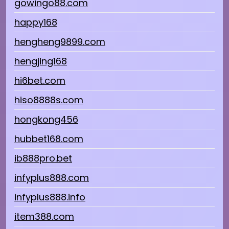
gowingo88.com
happy168
hengheng9899.com
hengjing168
hi6bet.com
hiso8888s.com
hongkong456
hubbet168.com
ib888pro.bet
infyplus888.com
infyplus888.info
item388.com