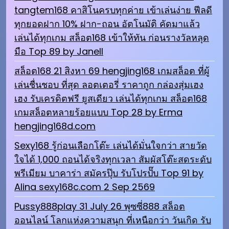
tangtem168 คาสิโนครบทุกค่าย เข้าเล่นง่าย ฟีลดี
ทุกยอดฝาก 10% ฝาก-ถอน อัตโนมัติ คัดมาแล้ว
เล่นได้ทุกเกม สล็อต168 เข้าให้ทัน ก่อนรางวัลหลุด
มือ Top 89 by Janell
สล็อต168 21 สิงหา 69 hengjing168 เกมสล็อต ที่ผู้
เล่นชื่นชอบ ที่สุด ลอตเตอรี่ ราคาถูก กล่องสุ่มเฮง
เฮง รับเครดิตฟรี ยูสเดียว เล่นได้ทุกเกม สล็อต168
เกมสล็อตหลายร้อยแบบ Top 28 by Erma
hengjing168d.com
Sexy168 รู้ก่อนเลือกโต๊ะ เล่นได้มั่นใจกว่า สายวัด
ใจได้ 1,000 ถอนได้จริงทุกเวลา สัมผัสโต๊ะสดระดับ
พรีเมียม บาคาร่า สมัครปุ๊บ รับโปรปั๊บ Top 91 by
Alina sexy168c.com 2 Sep 2569
Pussy888play 31 July 26 พุซซี่888 สล็อต
ออนไลน์ โลกแห่งความสนุก ที่เหนือกว่า วันเกิด รับ