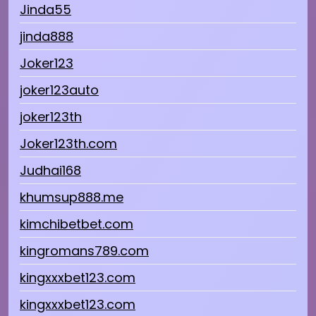
Jinda55
jinda888
Joker123
joker123auto
joker123th
Joker123th.com
Judhai168
khumsup888.me
kimchibetbet.com
kingromans789.com
kingxxxbet123.com
kingxxxbet123.com