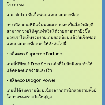
โจรกรรม
เกม slotxo ที่แจ็คพอตแตกบ่อยมากที่สุด
การเลือกเกมที่มีแจ็คพอตแตกบ่อยเป็นสิ่งสำคัญที่
สามารถช่วยให้คุณทำเงินได้ง่ายดายมากยิ่งขึ้น
พวกเราได้เก็บรวบรวมเกมยอดนิยมแล้วก็แจ็คพอต
แตกบ่อยมากที่สุดมาให้ดังต่อไปนี้
• สล็อตxo Supreme Fortune
เกมนี้มีฟีพบร์ Free Spin แล้วก็โบนัสพิเศษ ทำให้
แจ็คพอตแตกง่ายและเร็ว
• สล็อตxo Dragon Power
เกมที่ได้รับความนิยมเนื่องจากกราฟิกสวยรวมทั้งมี
โอกาสชนะรางวัลใหญ่สูง