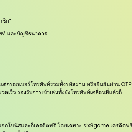
าชิก”
ศัพท์ และบัญชีธนาคาร
่กรอกเบอร์โทรศัพท์รวมทั้งรหัสผ่าน หรือยืนยันผ่าน OTP 
ร็ว รองรับการเข้าเล่นทั้งยังโทรศัพท์เคลื่อนที่แล้วก็
การแจกโบนัสและก็เครดิตฟรี โดยเฉพาะ six9game เครดิตฟรี 