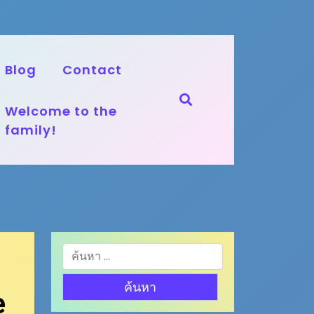
Blog
Contact
Welcome to the
family!
ค้นหา
สำหรับ:
e