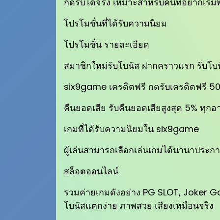
กดรับได้จริง เหมาะสำหรับคนที่อยากเริ่ม
โปรโมชั่นที่ได้รับความนิยม
โปรโมชั่น รายละเอียด
สมาชิกใหม่รับโบนัส ฝากคราวแรก รับโบนั
six9game เครดิตฟรี กดรับเครดิตฟรี 50
คืนยอดเสีย รับคืนยอดเสียสูงสุด 5% ทุกอา
เกมที่ได้รับความนิยมใน six9game
ผู้เล่นสามารถเลือกเล่นเกมได้นานาประก
สล็อตออนไลน์
รวมค่ายเกมดังอย่าง PG SLOT, Joker 
โบนัสแตกง่าย ภาพสวย เสียงเหมือนจริง