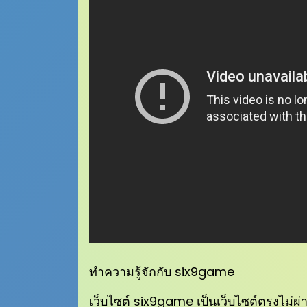
ทำความรู้จักกับ six9game
เว็บไซต์ six9game เป็นเว็บไซต์ตรงไม่ผ