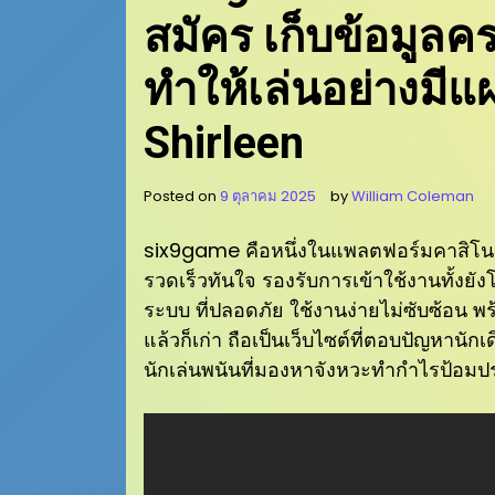
สมัคร เก็บข้อมูลค
ทำให้เล่นอย่างมีแ
Shirleen
Posted on
9 ตุลาคม 2025
by
William Coleman
six9game คือหนึ่งในแพลตฟอร์มคาสิโนออน
รวดเร็วทันใจ รองรับการเข้าใช้งานทั้งยัง
ระบบ ที่ปลอดภัย ใช้งานง่ายไม่ซับซ้อน 
แล้วก็เก่า ถือเป็นเว็บไซต์ที่ตอบปัญหานัก
นักเล่นพนันที่มองหาจังหวะทำกำไรป้อม