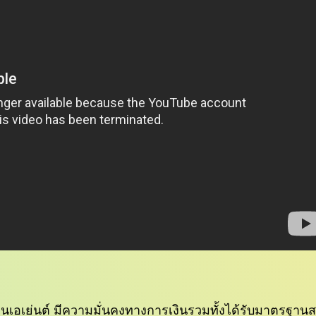
่านเอเย่นต์ มีความมั่นคงทางการเงินรวมทั้งได้รับมาตรฐาน