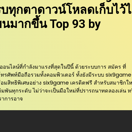
รบทุกตาดาวน์โหลดเก็บไว้ไ
ผนมากขึ้น Top 93 by
ไลน์ที่กำลังมาแรงที่สุดในปีนี้ ด้วยระบบการ สมัคร ที่
โทรศัพท์มือถือรวมทั้งคอมพิวเตอร์ ทั้งยังมีระบบ six9game 
พร้อมสิทธิพิเศษอย่าง six9game เครดิตฟรี สำหรับสมาชิกให
เดิมพันทุกระดับ ไม่ว่าจะเป็นมือใหม่ที่ปรารถนาทดลองเล่น ห
ปราการอาจ