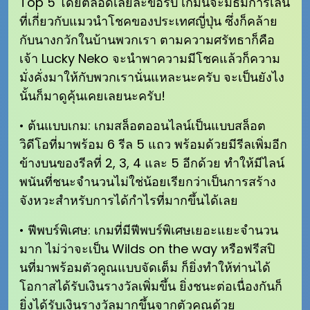
Top 5 โดยตลอดเลยล่ะขอรับ เกมนี้จะมีธีมการเล่น
ที่เกี่ยวกับแมวนำโชคของประเทศญี่ปุ่น ซึ่งก็คล้าย
กับนางกวักในบ้านพวกเรา ตามความศรัทธาก็คือ
เจ้า Lucky Neko จะนำพาความมีโชคแล้วก็ความ
มั่งคั่งมาให้กับพวกเรานั่นแหละนะครับ จะเป็นยังไง
นั้นก็มาดูคุ้นเคยเลยนะครับ!
• ต้นแบบเกม: เกมสล็อตออนไลน์เป็นแบบสล็อต
วิดีโอที่มาพร้อม 6 รีล 5 แถว พร้อมด้วยมีรีลเพิ่มอีก
ข้างบนของรีลที่ 2, 3, 4 และ 5 อีกด้วย ทำให้มีไลน์
พนันที่ชนะจำนวนไม่ใช่น้อยเรียกว่าเป็นการสร้าง
จังหวะสำหรับการได้กำไรที่มากขึ้นได้เลย
• ฟีพบร์พิเศษ: เกมที่มีฟีพบร์พิเศษเยอะแยะจำนวน
มาก ไม่ว่าจะเป็น Wilds on the way หรือฟรีสปิ
นที่มาพร้อมตัวคูณแบบจัดเต็ม ก็ยิ่งทำให้ท่านได้
โอกาสได้รับเงินรางวัลเพิ่มขึ้น ยิ่งชนะต่อเนื่องกันก็
ยิ่งได้รับเงินรางวัลมากขึ้นจากตัวคูณด้วย