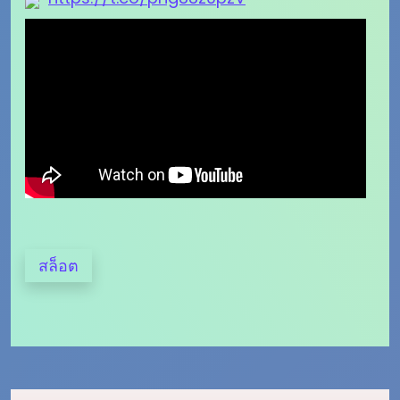
สล็อต