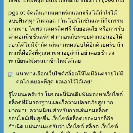
pgslot จัดเต็มเกมแตกหนักแตกจริง ได้กำไรได้
แบบฟินๆทุกวันตลอด 1 วัน โปรโมชั่นและก็กิจกรรม
มากมาย ไม่พลาดเครดิตฟรี รับยอดเสีย หรือการรับ
ค่าคอมมิชชั่นแน่ๆ ฝากถอนกับระบบฝากถอนออโต้
ถอนได้ไม่มีจำกัด เล่นเกมทดสอบได้อีกด้วยครับ ถ้า
หากนี่คือสิ่งที่คุณตามหาอยู่ล่ะก็ อย่าคอยช้า ลง
ทะเบียนสมัครสมาชิกใหม่ได้เลย!
แนวทางเลือกเว็บไซต์สล็อตให้ไม่มีอันตรายไม่มี
คดโกงเยอะที่สุด จดเอาไว้ได้เลย!
รู้ไหมนะครับว่า ในขณะนี้นักเดิมพันมองหาเว็บไซต์
สล็อตที่มีมาตรฐานและก็ความปลอดภัยสูงยาก
มากมาย ความนิยมสำหรับการเล่นเกมสล็อต
ออนไลน์เพิ่มสูงขึ้น เว็บไซต์สล็อตเยอะมากก็ถือ
กำเนิด แน่นอนนะครับว่า เว็บไซต์ สล็อต เว็บไซต์