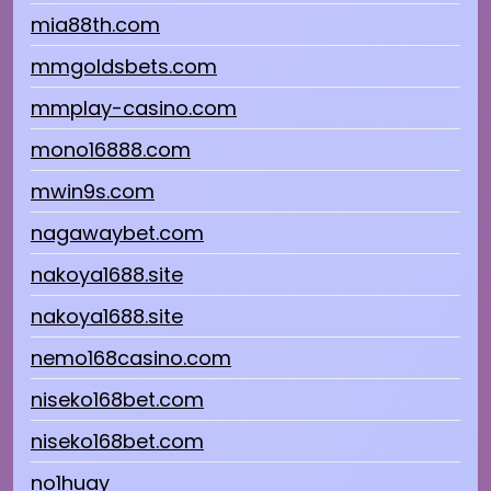
mia88th.com
mmgoldsbets.com
mmplay-casino.com
mono16888.com
mwin9s.com
nagawaybet.com
nakoya1688.site
nakoya1688.site
nemo168casino.com
niseko168bet.com
niseko168bet.com
no1huay