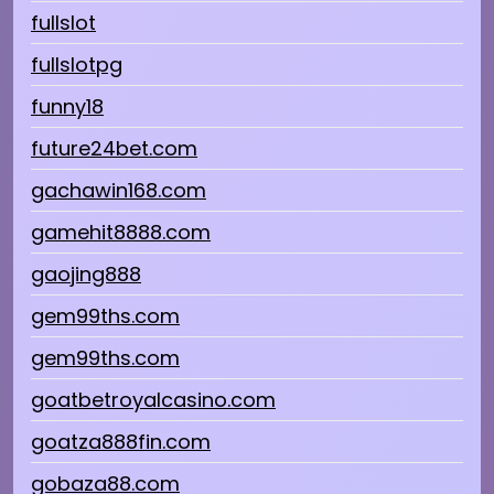
fullslot
fullslotpg
funny18
future24bet.com
gachawin168.com
gamehit8888.com
gaojing888
gem99ths.com
gem99ths.com
goatbetroyalcasino.com
goatza888fin.com
gobaza88.com