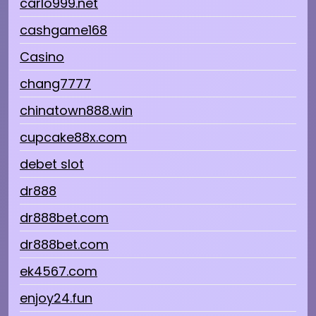
carlo999.net
cashgame168
Casino
chang7777
chinatown888.win
cupcake88x.com
debet slot
dr888
dr888bet.com
dr888bet.com
ek4567.com
enjoy24.fun