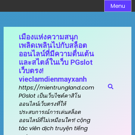
Skip
Menu
to
content
เมืองแห่งความสนุก
เพลิดเพลินไปกับสล็อต
ออนไลน์ที่มีความตื่นเต้น
และสไตล์ในเว็บ PGslot
เว็บตรง!
vieclamdienmayxanh
https://mientrungland.com
PGslot เป็นเว็บไซต์คาสิโน
ออนไลน์เว็บตรงที่ให้
ประสบการณ์การเล่นสล็อต
ออนไลน์ที่ไม่เหมือนใคร! cộng
tác viên dịch truyện tiếng