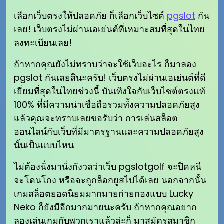
เลือกเว็บตรงให้ปลอดภัย ก็เลือกเว็บไซต์
pgslot
กัน
เลย! เว็บตรงไม่ผ่านเอเย่นต์ที่เหมาะสมที่สุดในไทย
ลงทะเบียนเลย!
ถ้าหากคุณยังไม่ทราบว่าจะใช้เว็บอะไร ก็มาลอง
pgslot กันเลยสินะครับ! เว็บตรงไม่ผ่านเอเย่นต์ที่ดี
เยี่ยมที่สุดในไทยช่วงนี้ บันเทิงใจกับเว็บไซต์ตรงแท้
100% ที่มีความน่าเชื่อถือรวมทั้งความปลอดภัยสูง
แล้วคุณจะทราบเลยขอรับว่า การเล่นสล็อต
ออนไลน์กับเว็บที่มีมาตรฐานและความปลอดภัยสูง
นั้นเป็นแบบไหน
ไม่ต้องนั่งมานั่งกังวลว่าเว็บ pgslotgolf จะปิดหนี
จะโดนโกง หรือจะถูกล็อกยูสไปได้เลย นอกจากนั้น
เกมสล็อตยอดนิยมมากมายก่ายกองแบบ Lucky
Neko ก็ยังมีอีกมากมายนะครับ ถ้าหากคุณอยาก
ลองเล่นเกมกับพวกเราแล้วล่ะก็ มาสมัครสมาชิก