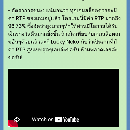
• อัตราการชนะ: แน่นอนว่า ทุกเกมสล็อตควรจะมี
ค่า RTP ของเกมอยู่แล้ว โดยเกมนี้มีค่า RTP มากถึง
96.73% ซึ่งจัดว่าสูงมากๆทำให้ท่านมีโอกาสได้รับ
เงินรางวัลคืนมากยิ่งขึ้น ถ้าเกิดเทียบกับเกมสล็อตเก
มอื่นๆด้วยแล้วล่ะก็ Lucky Neko นับว่าเป็นเกมที่มี
ค่า RTP สูงแบบสุดๆเลยล่ะขอรับ ห้ามพลาดเลยค่ะ
ขอรับ!