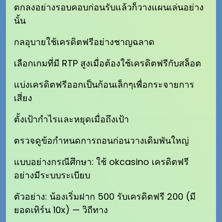
ตกลงอย่างรอบคอบก่อนรับแล้วก็วางแผนเล่นอย่าง
นั้น
กลอุบายใช้เครดิตฟรีอย่างชาญฉลาด
เลือกเกมที่มี RTP สูงเมื่อต้องใช้เครดิตฟรีกับสล็อต
แบ่งเครดิตฟรีออกเป็นก้อนเล็กๆเพื่อกระจายการ
เสี่ยง
ตั้งเป้ากำไรและหยุดเมื่อถึงเป้า
ตรวจดูข้อกำหนดการถอนก่อนวางเดิมพันใหญ่
แบบอย่างกรณีศึกษา: ใช้ okcasino เครดิตฟรี
อย่างมีระบบระเบียบ
ตัวอย่าง: น้องเริ่มฝาก 500 รับเครดิตฟรี 200 (มี
ยอดเทิร์น 10x) — วิถีทาง