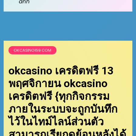
anh
OKCASINO159.COM
okcasino เครดิตฟรี 13
พฤศจิกายน okcasino
เครดิตฟรี {ทุกกิจกรรม
ภายในระบบจะถูกบันทึก
ไว้ในไทม์ไลน์ส่วนตัว
สามารถเรียกดูย้อนหลังได้