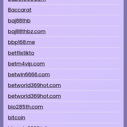
Baccarat
baj88thb
baj88thbz.com
bbp168.me
betflixtikto
betm4vip.com
betwin6666.com
betworld369hot.com
betworld369hot.com
bio285th.com
bitcoin