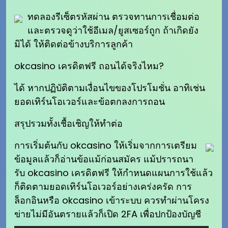
ทดลองรีเซ็ตรหัสผ่าน ตรวจทานการเชื่อมต่อ
และตรวจดูว่าใช้อีเมล/ยูสเซอร์ถูก ถ้าเกิดยัง
มิได้ ให้ติดต่อข้างบริการลูกค้า
okcasino เครดิตฟรี ถอนได้จริงไหม?
ได้ หากปฏิบัติตามเงื่อนไขของโปรโมชั่น อาทิเช่น
ยอดเทิร์นโอเวอร์และข้อตกลงการถอน
สรุปรวมทั้งเชื้อเชิญให้ทำต่อ
การเริ่มต้นกับ okcasino ให้เริ่มจากการเตรียม
ข้อมูลแล้วก็อ่านข้อแม้ก่อนสมัคร แม้ปรารถนา
รับ okcasino เครดิตฟรี ให้กำหนดแผนการใช้แล้ว
ก็ติดตามยอดเทิร์นโอเวอร์อย่างเคร่งครัด การ
ล็อกอินหรือ okcasino เข้าระบบ ควรทำผ่านโครง
ข่ายไม่มีอันตรายแล้วก็เปิด 2FA เพื่อปกป้องบัญชี