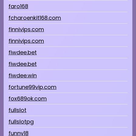
faro168
fcharoenkit168.com
finnivips.com
finnivips.com
fiwdee.bet
fiwdee.bet
fiwdee.win
fortune99vip.com
fox689ok.com
fullslot
fullslotpg
funny18