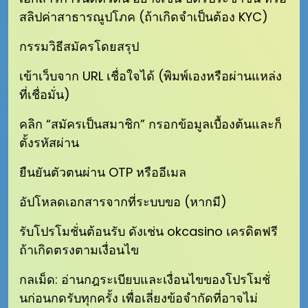
สลิปค่าสาธารณูปโภค (ถ้าเกิดจำเป็นต้อง KYC)
กรรมวิธีสมัครโดยสรุป
เข้าเว็บจาก URL เชื่อใจได้ (พิมพ์เองหรือผ่านแหล่ง
ที่เชื่อมั่น)
คลิก “สมัครเป็นสมาชิก” กรอกข้อมูลเบื้องต้นและก็
ตั้งรหัสผ่าน
ยืนยันตัวตนผ่าน OTP หรืออีเมล
อัปโหลดเอกสารจากที่ระบบขอ (หากมี)
รับโปรโมชั่นต้อนรับ ดังเช่น okcasino เครดิตฟรี
ถ้าเกิดตรงตามเงื่อนไข
กลเม็ด: อ่านกฎระเบียบและเงื่อนไขของโปรโมชั่
นก่อนกดรับทุกครั้ง เพื่อเลี่ยงข้อจำกัดที่อาจไม่