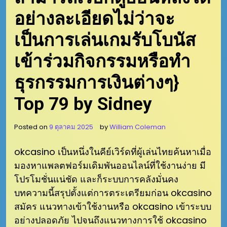
อย่างละเอียดไม่ว่าจะ
เป็นการเล่นเกมรับโบนัส
เข้าร่วมกิจกรรมหรือทำ
ธุรกรรมการเงินต่างๆ}
Top 79 by Sidney
Posted on
9 ตุลาคม 2025
by
William Coleman
okcasino เป็นหนึ่งในคีย์เวิร์ดที่ผู้เล่นไทยค้นหาเมื่อ
มองหาแพลตฟอร์มเดิมพันออนไลน์ที่ใช้งานง่าย มี
โปรโมชั่นแน่ชัด และก็ระบบการคลังมั่นคง
บทความนี้สรุปตั้งแต่การตระเตรียมก่อน okcasino
สมัคร แนวทางเข้าใช้งานหรือ okcasino เข้าระบบ
อย่างปลอดภัย ไปจนถึงแนวทางการใช้ okcasino