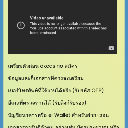
เตรียมตัวก่อน okcasino สมัคร
ข้อมูลและก็เอกสารที่ควรจะเตรียม
เบอร์โทรศัพท์ที่ใช้งานได้จริง (รับรหัส OTP)
อีเมลที่ตรวจทานได้ (รับลิงก์รับรอง)
บัญชีธนาคารหรือ e-Wallet สำหรับฝาก-ถอน
เอกสารการันตีตัวตน อย่างเช่น บัตรประชาชน หรือ