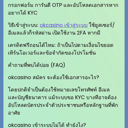
กรอกฟอร์ม การันตี OTP และอัปโหลดเอกสารหาก
อยากได้ KYC
วิธีเข้าสู่ระบบ:
okcasino เข้าสู่ระบบ
ใช้ยูสเซอร์/
อีเมลแล้วก็รหัสผ่าน เปิดใช้งาน 2FA หากมี
เครดิตฟรีถอนได้ไหม: ถ้าเป็นไปตามเงื่อนไขยอด
เทิร์นโอเวอร์และข้อจำกัดของโปรโมชั่น
คำถามที่พบได้บ่อย (FAQ)
okcasino สมัคร จะต้องใช้เอกสารอะไร?
โดยปกติจำเป็นต้องใช้หมายเลขโทรศัพท์ อีเมล
และบัญชีธนาคาร แม้ระบบขอ KYC บางทีอาจต้อง
อัปโหลดบัตรประจำตัวประชาชนหรือหลักฐานที่พัก
อาศัย
okcasino เข้าระบบไม่ได้ ทำยังไง?