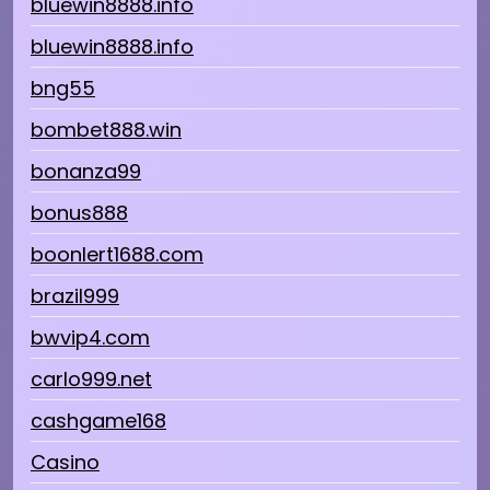
bluewin8888.info
bluewin8888.info
bng55
bombet888.win
bonanza99
bonus888
boonlert1688.com
brazil999
bwvip4.com
carlo999.net
cashgame168
Casino