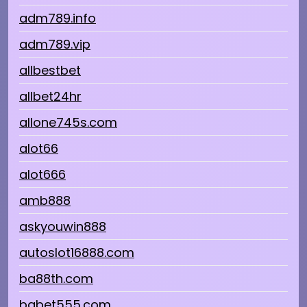
adm789.info
adm789.vip
allbestbet
allbet24hr
allone745s.com
alot66
alot666
amb888
askyouwin888
autoslot16888.com
ba88th.com
babet555.com