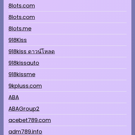
8lots.com
8lots.com
8lots.me
918Kiss
918kiss ดาวน์โหลด
918kissauto
918kissme
9kpluss.com
ABA
ABAGroup2
acebet789.com
adm789.info