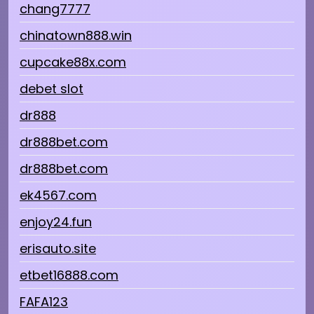
chang7777
chinatown888.win
cupcake88x.com
debet slot
dr888
dr888bet.com
dr888bet.com
ek4567.com
enjoy24.fun
erisauto.site
etbet16888.com
FAFA123