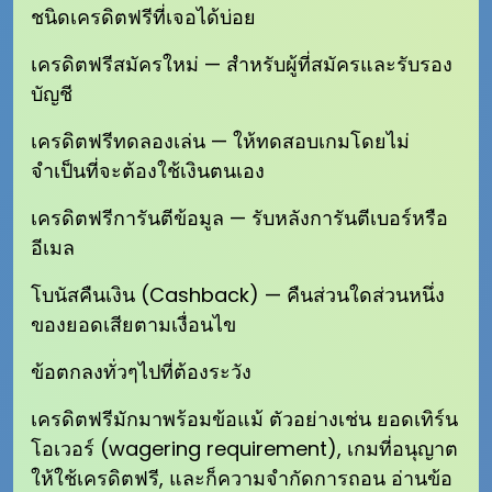
ชนิดเครดิตฟรีที่เจอได้บ่อย
เครดิตฟรีสมัครใหม่ — สำหรับผู้ที่สมัครและรับรอง
บัญชี
เครดิตฟรีทดลองเล่น — ให้ทดสอบเกมโดยไม่
จำเป็นที่จะต้องใช้เงินตนเอง
เครดิตฟรีการันตีข้อมูล — รับหลังการันตีเบอร์หรือ
อีเมล
โบนัสคืนเงิน (Cashback) — คืนส่วนใดส่วนหนึ่ง
ของยอดเสียตามเงื่อนไข
ข้อตกลงทั่วๆไปที่ต้องระวัง
เครดิตฟรีมักมาพร้อมข้อแม้ ตัวอย่างเช่น ยอดเทิร์น
โอเวอร์ (wagering requirement), เกมที่อนุญาต
ให้ใช้เครดิตฟรี, และก็ความจำกัดการถอน อ่านข้อ