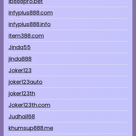
ib888pro.bet
infyplus888.com
infyplus888.info
item388.com
Jinda55
jinda888
Joker123
joker123auto
joker123th
Joker123th.com
Judhai168
khumsup888.me