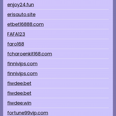
enjoy24.fun
erisauto.site
etbet16888.com
FAFA123
faro168
fcharoenkit168.com
finnivips.com
finnivips.com
fiwdee.bet
fiwdee.bet
fiwdee.win
fortune99vip.com