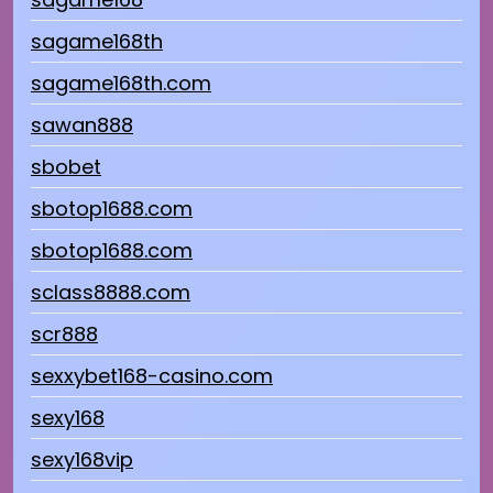
sagame168th
sagame168th.com
sawan888
sbobet
sbotop1688.com
sbotop1688.com
sclass8888.com
scr888
sexxybet168-casino.com
sexy168
sexy168vip