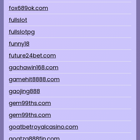
fox689ok.com
fullslot
fullslotpg
funny18
future24bet.com
gachawin168.com
gamehit8888.com
gaojing888
gem99ths.com
gem99ths.com
goatbetroyalcasino.com
goatza888fin.com