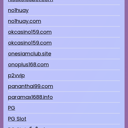
no1huay
no1huay.com
okcasino159.com
okcasino159.com
onesiamclub.site
onoplus168.com
p2vvip
pananthai99.com
paramax1688.info
PG
PG Slot