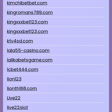
kimchibetbet.com
kingromans789.com
kingxxxbet123.com
kingxxxbet123.com
ktv4sd.com
lala55-casino.com
lalikabetsgame.com
lcbet444.com
lion123
lionth168.com
Live22
live22slot