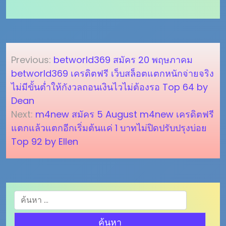
แนะแนว
Previous:
betworld369 สมัคร 20 พฤษภาคม
เรื่อง
betworld369 เครดิตฟรี เว็บสล็อตแตกหนักจ่ายจริง
ไม่มีขั้นต่ำให้กังวลถอนเงินไวไม่ต้องรอ Top 64 by
Dean
Next:
m4new สมัคร 5 August m4new เครดิตฟรี
แตกแล้วแตกอีกเริ่มต้นแค่ 1 บาทไม่ปิดปรับปรุงบ่อย
Top 92 by Ellen
ค้นหา
สำหรับ: