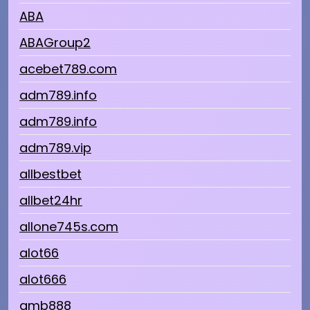
ABA
ABAGroup2
acebet789.com
adm789.info
adm789.info
adm789.vip
allbestbet
allbet24hr
allone745s.com
alot66
alot666
amb888