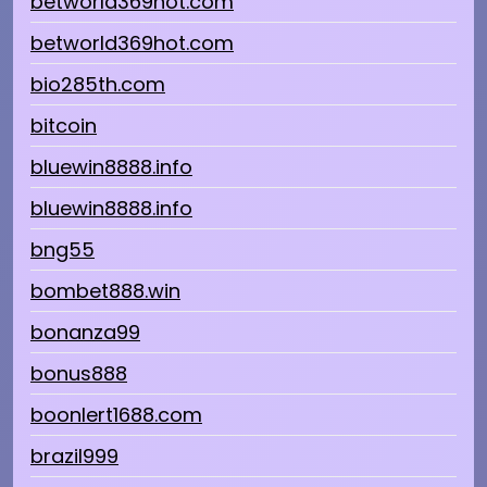
betworld369hot.com
betworld369hot.com
bio285th.com
bitcoin
bluewin8888.info
bluewin8888.info
bng55
bombet888.win
bonanza99
bonus888
boonlert1688.com
brazil999