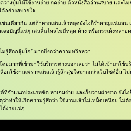
ดวางปุ่มให้ใช้งานง่าย กดง่าย ตัวหนังสืออ่านสบาย และไม่
นได้อย่างสบายใจ
เช่นเดียวกัน แต่ถ้าหากเล่นแล้วหลุดยังไงก็รำคาญแน่นอน 
อปัญนี้แน่ๆ เล่นลื่นไหลไม่มีหลุด ค้าง หรือกระเด้งหลายคร
ไม่รู้สึกกลุ้มใจ” มากยิ่งกว่าความหวือหวา
 คนโดยมากที่เข้ามาใช้บริการต่างบอกเลยว่า ไม่ได้เข้ามาใช้บ
เลือกใช้งานเพราะเล่นแล้วรู้สึกสุขใจมากกว่าเว็บไซต์อื่น ไม่
็บไซต์ที่จำแนกประเภทชัด หาเกมง่าย และก็ขวานผ่าซาก ยังไงก
่าทำให้เกิดความรู้สึกว่า ใช้งานแล้วไม่เหน็ดเหนื่อย ไม่ต้
ได้ง่ายแน่ๆ