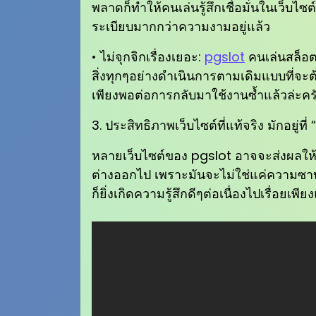
พลาดก็ทำให้คนเล่นรู้สึกเชื่อมั่นในเว็
ระเบียบมากกว่าความงามอยู่แล้ว
• ไม่จุกจิกเรื่องเยอะ:
pgslot
คนเล่นสล็อต
สิ่งทุกๆอย่างดำเนินการตามเดิมแบบที่จะต้อ
เพียงพอต่อการกลับมาใช้งานซ้ำแล้วล่ะค
3. ประสิทธิภาพเว็บไซต์ที่แท้จริง มักอยู่ท
หลายเว็บไซต์ของ pgslot อาจจะส่งผลให้พว
ต่างออกไป เพราะมันจะไม่ใช่แค่ความซาบซึ้
ก็ยิ่งเกิดความรู้สึกดีๆต่อเนื่องไปเรื่อยเพียง