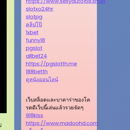
https://www.sexyauto168.shop
slotxo24hr
slotpg
คลิปโป๊
1xbet
funny18
pgslot
allbet24
https://pgslotth.me
188betth
ดูหนังออนไลน์
เว็บสล็อตและบาคาร่าของโค
รตดีเว็บนี้เล่นแล้วรวยจัดๆ
918kiss
https://www.madoohd.com
่