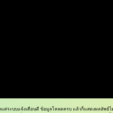
พียงแค่ระบบแจ้งเตือนดี ข้อมูลโหลดครบ แล้วก็แสดงผลลัพธ์ไม