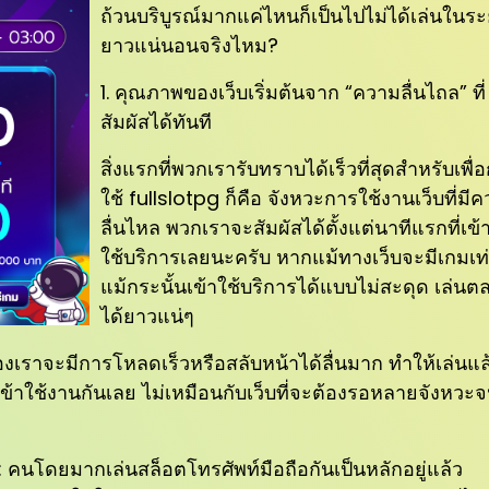
ถ้วนบริบูรณ์มากแค่ไหนก็เป็นไปไม่ได้เล่นในร
ยาวแน่นอนจริงไหม?
1. คุณภาพของเว็บเริ่มต้นจาก “ความลื่นไถล” ที่
สัมผัสได้ทันที
สิ่งแรกที่พวกเรารับทราบได้เร็วที่สุดสำหรับเพื่
ใช้ fullslotpg ก็คือ จังหวะการใช้งานเว็บที่มี
ลื่นไหล พวกเราจะสัมผัสได้ตั้งแต่นาทีแรกที่เข
ใช้บริการเลยนะครับ หากแม้ทางเว็บจะมีเกมเท
แม้กระนั้นเข้าใช้บริการได้แบบไม่สะดุด เล่น
ได้ยาวแน่ๆ
ของเราจะมีการโหลดเร็วหรือสลับหน้าได้ลื่นมาก ทำให้เล่นแล
ี่เข้าใช้งานกันเลย ไม่เหมือนกับเว็บที่จะต้องรอหลายจังหวะจ
 คนโดยมากเล่นสล็อตโทรศัพท์มือถือกันเป็นหลักอยู่แล้ว