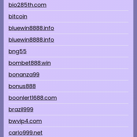
bio285th.com
bitcoin
bluewin8888.info
bluewin8888.info
bng55
bombet888.win
bonanza99
bonus888
boonlert1688.com
brazil999
bwvip4.com
carlo999.net