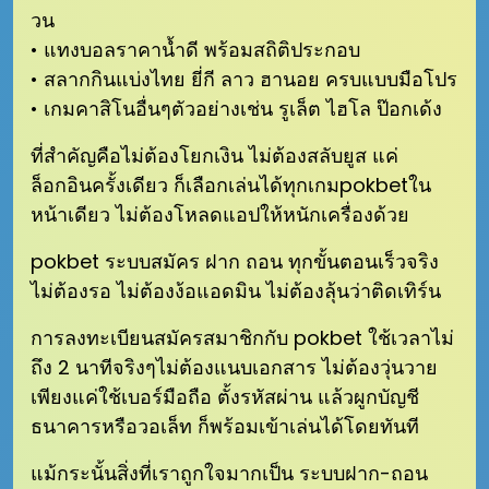
วน
• แทงบอลราคาน้ำดี พร้อมสถิติประกอบ
• สลากกินแบ่งไทย ยี่กี ลาว ฮานอย ครบแบบมือโปร
• เกมคาสิโนอื่นๆตัวอย่างเช่น รูเล็ต ไฮโล ป๊อกเด้ง
ที่สำคัญคือไม่ต้องโยกเงิน ไม่ต้องสลับยูส แค่
ล็อกอินครั้งเดียว ก็เลือกเล่นได้ทุกเกมpokbetใน
หน้าเดียว ไม่ต้องโหลดแอปให้หนักเครื่องด้วย
pokbet ระบบสมัคร ฝาก ถอน ทุกขั้นตอนเร็วจริง
ไม่ต้องรอ ไม่ต้องง้อแอดมิน ไม่ต้องลุ้นว่าติดเทิร์น
การลงทะเบียนสมัครสมาชิกกับ pokbet ใช้เวลาไม่
ถึง 2 นาทีจริงๆไม่ต้องแนบเอกสาร ไม่ต้องวุ่นวาย
เพียงแค่ใช้เบอร์มือถือ ตั้งรหัสผ่าน แล้วผูกบัญชี
ธนาคารหรือวอเล็ท ก็พร้อมเข้าเล่นได้โดยทันที
แม้กระนั้นสิ่งที่เราถูกใจมากเป็น ระบบฝาก-ถอน