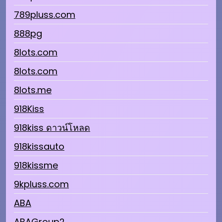
789pluss.com
888pg
8lots.com
8lots.com
8lots.me
918Kiss
918kiss ดาวน์โหลด
918kissauto
918kissme
9kpluss.com
ABA
ABAGroup2