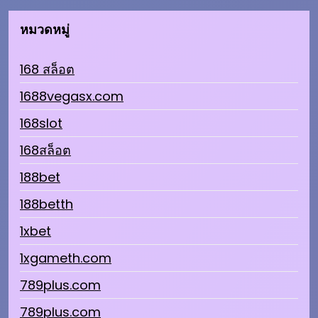
หมวดหมู่
168 สล็อต
1688vegasx.com
168slot
168สล็อต
188bet
188betth
1xbet
1xgameth.com
789plus.com
789plus.com