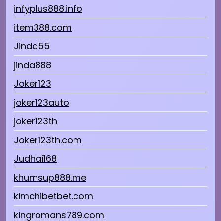
infyplus888.info
item388.com
Jinda55
jinda888
Joker123
joker123auto
joker123th
Joker123th.com
Judhai168
khumsup888.me
kimchibetbet.com
kingromans789.com