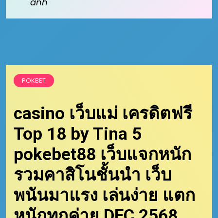
anh
POKBET
casino เว็บแม่ เครดิตฟรี
Top 18 by Tina 5
pokebet88 เว็บแจกหนัก
รวมคาสิโนชั้นนำ เว็บ
พนันมาแรง เล่นง่าย แตก
หนักทุกค่าย DEC 2568