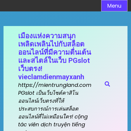
Skip
Menu
to
content
เมืองแห่งความสนุก
เพลิดเพลินไปกับสล็อต
ออนไลน์ที่มีความตื่นเต้น
และสไตล์ในเว็บ PGslot
เว็บตรง!
vieclamdienmayxanh
https://mientrungland.com
PGslot เป็นเว็บไซต์คาสิโน
ออนไลน์เว็บตรงที่ให้
ประสบการณ์การเล่นสล็อต
ออนไลน์ที่ไม่เหมือนใคร! cộng
tác viên dịch truyện tiếng