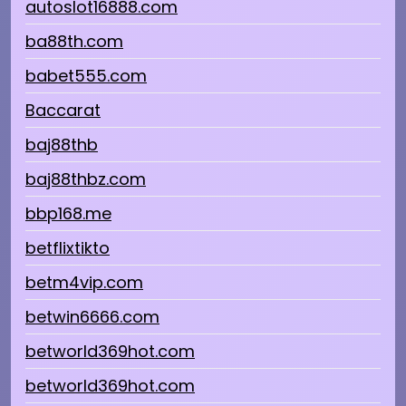
autoslot16888.com
ba88th.com
babet555.com
Baccarat
baj88thb
baj88thbz.com
bbp168.me
betflixtikto
betm4vip.com
betwin6666.com
betworld369hot.com
betworld369hot.com