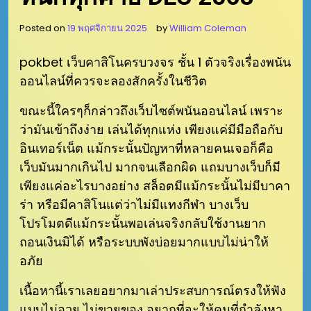
Posted on
19 พฤศจิกายน 2025
by
William Coleman
pokbet เว็บคาสิโนครบวงจร ชั้น 1 ตัวจริงเรื่องพนัน
ออนไลน์ที่ควรจะลองสักครั้งในชีวิต
ขณะนี้ใครๆก็กล่าวถึงเว็บไซต์พนันออนไลน์ เพราะ
ว่ามันเข้าถึงง่าย เล่นได้ทุกแห่ง เพียงแค่มีมือถือกับ
อินเทอร์เน็ต แม้กระนั้นปัญหาที่หลายคนเจอก็คือ
เว็บมันมากเกินไป มากจนเลือกผิด แถมบางเว็บก็มี
เพียงแค่อะไรบางอย่าง สล็อตมีแม้กระนั้นไม่มีบาคา
ร่า หรือมีคาสิโนแต่ว่าไม่มีแทงกีฬา บางเว็บ
โปรโมตดีแม้กระนั้นพอเล่นจริงกลับใช้งานยาก
ถอนเงินมิได้ หรือระบบพังบ่อยมากแบบไม่น่าให้
อภัย
เนื้อหานี้เราเลยอยากมาเล่าประสบการณ์ตรงให้ฟัง
แบบไม่อวย ไม่ขายของ อยากที่จะให้คนที่กำลังหา