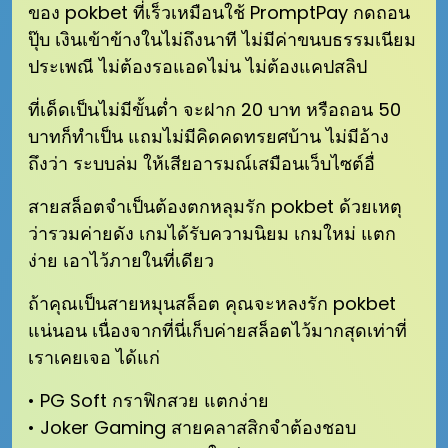
ของ pokbet ที่เร็วเหมือนใช้ PromptPay กดถอน
ปุ๊บ เงินเข้าข้างในไม่ถึงนาที ไม่มีค่าขนบธรรมเนียม
ประเพณี ไม่ต้องรอแอดไม่น ไม่ต้องแคปสลิป
ที่เด็ดเป็นไม่มีขั้นต่ำ จะฝาก 20 บาท หรือถอน 50
บาทก็ทำเป็น แถมไม่มีคิดคดทรยศบ้าน ไม่มีอ้าง
ถึงว่า ระบบล่ม ให้เสียอารมณ์เสมือนเว็บไซต์อื่
สายสล็อตจำเป็นต้องตกหลุมรัก pokbet ด้วยเหตุ
ว่ารวมค่ายดัง เกมได้รับความนิยม เกมใหม่ แตก
ง่าย เอาไว้ภายในที่เดียว
ถ้าคุณเป็นสายหมุนสล็อต คุณจะหลงรัก pokbet
แน่นอน เนื่องจากที่นี่เก็บค่ายสล็อตไว้มากสุดเท่าที่
เราเคยเจอ ได้แก่
• PG Soft กราฟิกสวย แตกง่าย
• Joker Gaming สายคลาสสิกจำต้องชอบ