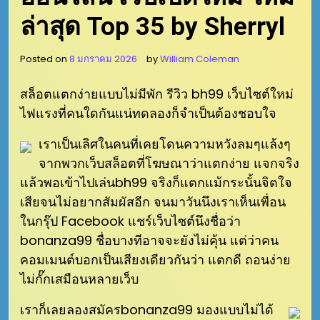
ล่าสุด Top 35 by Sherryl
Posted on
8 มกราคม 2026
by
William Coleman
สล็อตแตกง่ายแบบไม่มีพัก รีวิว bh99 เว็บไซต์ใหม่
ไฟแรงที่คนใดกันแน่ทดลองก็จำเป็นต้องชอบใจ
เราเป็นเลิศในคนที่เคยโดนความหวังลมๆแล้งๆ
จากพวกเว็บสล็อตที่โฆษณาว่าแตกง่าย แจกจริง
แล้วพอเข้าไปเล่นbh99 จริงก็แตกแม้กระนั้นจิตใจ
เสียจนไม่อยากสัมผัสอีก จนมาวันนึงเราเห็นเพื่อน
ในกรุ๊ป Facebook แชร์เว็บไซต์นึงชื่อว่า
bonanza99 ชื่อบางทีอาจจะยังไม่คุ้น แต่ว่าคน
คอมเมนต์บอกเป็นเสียงเดียวกันว่า แตกดี ถอนง่าย
ไม่กั๊กเสมือนหลายเว็บ
เราก็เลยลองสมัครbonanza99 มองแบบไม่ได้