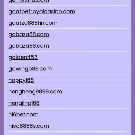
goatbetroyalcasino.com
goatza888fin.com
gobaza88.com
gobaza88.com
golden456
gowingo88.com
happy168
hengheng9899.com
hengjing168
hi6bet.com
hiso8888s.com