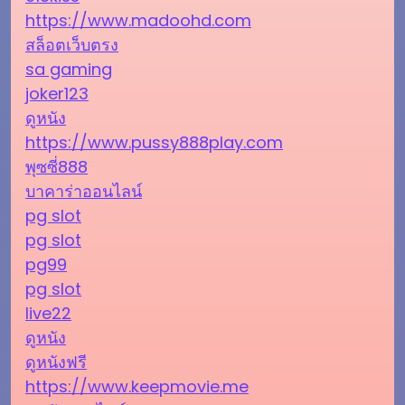
https://www.madoohd.com
สล็อตเว็บตรง
sa gaming
joker123
ดูหนัง
https://www.pussy888play.com
พุซซี่888
บาคาร่าออนไลน์
pg slot
pg slot
pg99
pg slot
live22
ดูหนัง
ดูหนังฟรี
https://www.keepmovie.me