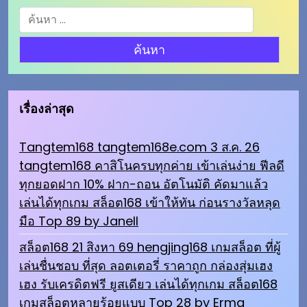
ค้นหา
สำหรับ:
เรื่องล่าสุด
Tangtem168 tangtem168e.com 3 ส.ค. 26
tangtem168 คาสิโนครบทุกค่าย เข้าเล่นง่าย ฟีลดี
ทุกยอดฝาก 10% ฝาก-ถอน อัตโนมัติ คัดมาแล้ว
เล่นได้ทุกเกม สล็อต168 เข้าให้ทัน ก่อนรางวัลหลุด
มือ Top 89 by Janell
สล็อต168 21 สิงหา 69 hengjing168 เกมสล็อต ที่ผู้
เล่นชื่นชอบ ที่สุด ลอตเตอรี่ ราคาถูก กล่องสุ่มเฮง
เฮง รับเครดิตฟรี ยูสเดียว เล่นได้ทุกเกม สล็อต168
เกมสล็อตหลายร้อยแบบ Top 28 by Erma