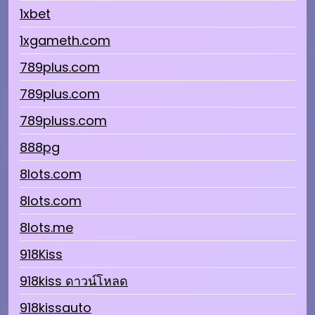
1xbet
1xgameth.com
789plus.com
789plus.com
789pluss.com
888pg
8lots.com
8lots.com
8lots.me
918Kiss
918kiss ดาวน์โหลด
918kissauto