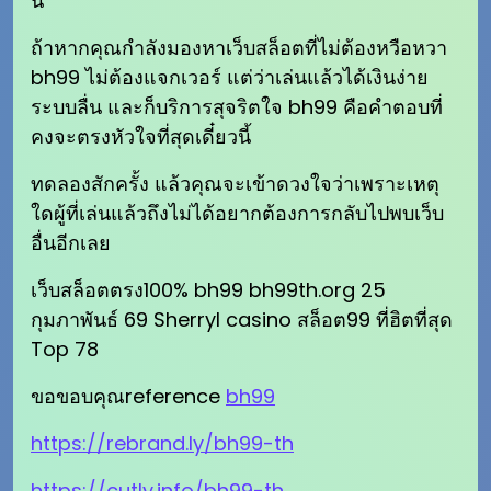
นี้
ถ้าหากคุณกำลังมองหาเว็บสล็อตที่ไม่ต้องหวือหวา
bh99 ไม่ต้องแจกเวอร์ แต่ว่าเล่นแล้วได้เงินง่าย
ระบบลื่น และก็บริการสุจริตใจ bh99 คือคำตอบที่
คงจะตรงหัวใจที่สุดเดี๋ยวนี้
ทดลองสักครั้ง แล้วคุณจะเข้าดวงใจว่าเพราะเหตุ
ใดผู้ที่เล่นแล้วถึงไม่ได้อยากต้องการกลับไปพบเว็บ
อื่นอีกเลย
เว็บสล็อตตรง100% bh99 bh99th.org 25
กุมภาพันธ์ 69 Sherryl casino สล็อต99 ที่ฮิตที่สุด
Top 78
ขอขอบคุณreference
bh99
https://rebrand.ly/bh99-th
https://cutly.info/bh99-th