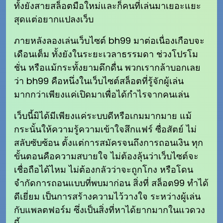
ทั้งยังสายสล็อตมือใหม่และก็คนที่เล่นมาเยอะแยะ
สุดแต่อยากแปลงเว็บ
ภายหลังลองเล่นเว็บไซต์ bh99 มาต่อเนื่องเกือบจะ
เดือนเต็ม ทั้งยังในระยะเวลาธรรมดา ช่วงโปรโม
ชั่น หรือแม้กระทั้งยามดึกดื่น พวกเรากล้าบอกเลย
ว่า bh99 คือหนึ่งในเว็บไซต์สล็อตที่รู้จักผู้เล่น
มากกว่าเพียงแค่เปิดมาเพื่อได้กำไรจากคนเล่น
เว็บนี้มิได้มีเพียงแค่ระบบดีหรือเกมมากมาย แม้
กระนั้นให้ความรู้ความเข้าใจสึกแฟร์ ซื่อสัตย์ ไม่
สลับซับซ้อน ตั้งแต่การสมัครจนถึงการถอนเงิน ทุก
ขั้นตอนคือความสบายใจ ไม่ต้องลุ้นว่าเว็บไซต์จะ
เชื่อถือได้ไหม ไม่ต้องกลัวว่าจะถูกโกง หรือโดน
จำกัดการถอนแบบที่พบมาก่อน สิ่งที่ สล็อต99 ทำได้
ดีเยี่ยม เป็นการสร้างความไว้วางใจ ระหว่างผู้เล่น
กับแพลตฟอร์ม ซึ่งเป็นสิ่งที่หาได้ยากมากในแวดวง