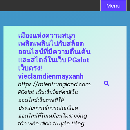
Skip
Menu
to
content
เมืองแห่งความสนุก
เพลิดเพลินไปกับสล็อต
ออนไลน์ที่มีความตื่นเต้น
และสไตล์ในเว็บ PGslot
เว็บตรง!
vieclamdienmayxanh
https://mientrungland.com
PGslot เป็นเว็บไซต์คาสิโน
ออนไลน์เว็บตรงที่ให้
ประสบการณ์การเล่นสล็อต
ออนไลน์ที่ไม่เหมือนใคร! cộng
tác viên dịch truyện tiếng