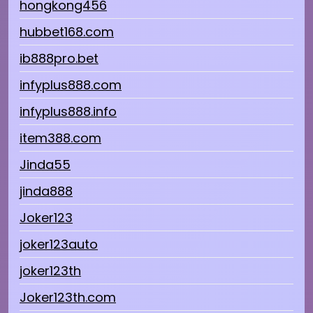
hongkong456
hubbet168.com
ib888pro.bet
infyplus888.com
infyplus888.info
item388.com
Jinda55
jinda888
Joker123
joker123auto
joker123th
Joker123th.com