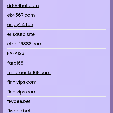
dr888bet.com
ek4567.com
enjoy24.fun
erisauto.site
etbet16888.com
FAFA123
faro168
fcharoenkit168.com
finnivips.com
finnivips.com
fiwdee.bet
fiwdee.bet