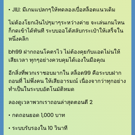
• JILI: มีเกมแปลกๆให้ทดลองเบื่อสล็อตแนวเดิม
ไม่ต้องโยกเงินไปๆมาๆระหว่างค่าย จะเล่นเกมไหน
ก็กดเข้าได้ทันที ระบบออโต้สลับกระเป๋าให้เสร็จใน
หนึ่งคลิก
bh99 ฝากถอนโคตรไว ไม่ต้องคุยกับแอดไม่นให้
เสียเวลา ทุกๆอย่างควบคุมได้เองในมือคุณ
อีกสิ่งที่พวกเราชอบมากใน สล็อต99 คือระบบฝาก
ถอนที่ ไม่พึ่งคน ให้เสียอารมณ์ เนื่องจากว่าทุกอย่าง
ทำเป็นในระบบอัตโนมัติหมด
ลองดูเวลาพวกเราถอนล่าสุดตอนตี 2
• กดถอนยอด 1,000 บาท
• ระบบรับรองใน 10 วินาที