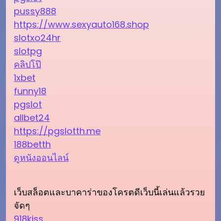
pussy888
https://www.sexyauto168.shop
slotxo24hr
slotpg
คลิปโป๊
1xbet
funny18
pgslot
allbet24
https://pgslotth.me
188betth
ดูหนังออนไลน์
เว็บสล็อตและบาคาร่าของโครตดีเว็บนี้เล่นแล้วรวย
จัดๆ
918kiss