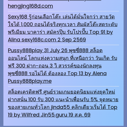
hengjing168d.com
Sexy168 รู้ก่อนเลือกโต๊ะ เล่นได้มั่นใจกว่า สายวัด
ใจได้ 1,000 ถอนได้จริงทุกเวลา สัมผัสโต๊ะสดระดับ
พรีเมียม บาคาร่า สมัครปุ๊บ รับโปรปั๊บ Top 91 by
Alina sexy168c.com 2 Sep 2569
Pussy888play 31 July 26 พุซซี่888 สล็อต
ออนไลน์ โลกแห่งความสนุก ที่เหนือกว่า วันเกิด รับ
ฟรี 300 ฝาก-ถอน 3 วิ สวรรค์ของนักลงทุน
พุซซี่888 รอไม่ได้ ต้องลอง Top 13 by Alena
Pussy888play.me
สล็อตเครดิตฟรี ศูนย์รวมเกมยอดนิยมแห่งยุคใหม่
ฝากสนั่น 100 รับ 300 แนะนำเพื่อนรับ 5% จุดหมาย
ของสายเกมทั่วโลก jinda55 คลิกเดียวเริ่มได้ Top
19 by Wilfred Jin55.guru 19 ส.ค. 69