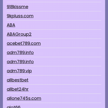
918kissme
9kpluss.com
ABA
ABAGroup2
acebet789.com
adm789.info
adm789.info
adm789.vip
allbestbet
allbet24hr
allone745s.com
alot66