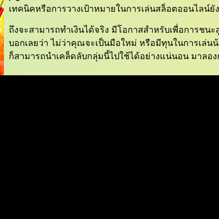
เทคนิคหรือการวางเป้าหมายในการเล่นสล็อตออนไลน์ยั
ถึงจะสามารถทำเงินได้จริง มีโอกาสสำหรับเพื่อการชนะส
บอกเลยว่า ไม่ว่าคุณจะเป็นมือใหม่ หรือมีทุนในการเล่นน
ก็สามารถนำเคล็ดลับกลุ่มนี้ไปใช้ได้อย่างแน่นอน มาลอง