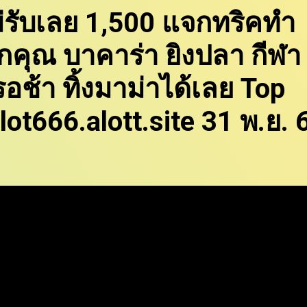
่รับเลย 1,500 แจกทริคทำ
อกคุณ บาคาร่า ยิงปลา กีฬา
รอช้า ทิ้งมาม่าได้เลย Top
ot666.alott.site 31 พ.ย. 