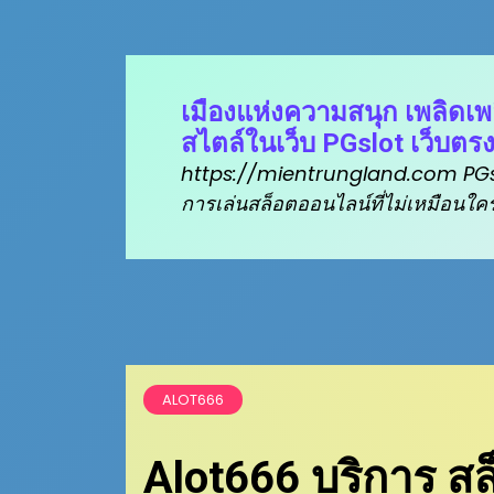
Skip
to
เมืองแห่งความสนุก เพลิดเพ
content
สไตล์ในเว็บ PGslot เว็บต
https://mientrungland.com PGslo
การเล่นสล็อตออนไลน์ที่ไม่เหมือนใ
ALOT666
Alot666 บริการ สล