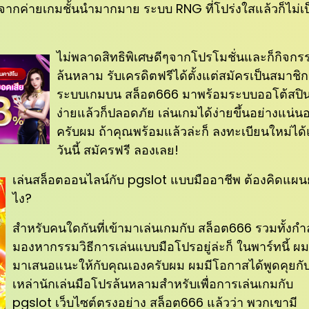
ท้จากค่ายเกมชั้นนำมากมาย ระบบ RNG ที่โปร่งใสแล้วก็ไม่เป
ไม่พลาดสิทธิพิเศษดีๆจากโปรโมชั่นและก็กิจกร
ล้นหลาม รับเครดิตฟรีได้ตั้งแต่สมัครเป็นสมาชิก
ระบบเกมบน สล็อต666 มาพร้อมระบบออโต้สปินท
ง่ายแล้วก็ปลอดภัย เล่นเกมได้ง่ายขึ้นอย่างแน่น
ครับผม ถ้าคุณพร้อมแล้วล่ะก็ ลงทะเบียนใหม่ได้
วันนี้ สมัครฟรี ลองเลย!
เล่นสล็อตออนไลน์กับ pgslot แบบมืออาชีพ ต้องคิดแผนย
ไง?
สำหรับคนใดกันที่เข้ามาเล่นเกมกับ สล็อต666 รวมทั้งกำล
มองหากรรมวิธีการเล่นแบบมือโปรอยู่ล่ะก็ ในพาร์ทนี้ ผ
มาเสนอแนะให้กับคุณเองครับผม ผมมีโอกาสได้พูดคุยกั
เหล่านักเล่นมือโปรล้นหลามสำหรับเพื่อการเล่นเกมกับ
pgslot เว็บไซต์ตรงอย่าง สล็อต666 แล้วว่า พวกเขามี