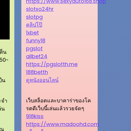
https://www.sexyauto168.shop
slotxo24hr
slotpg
คลิปโป๊
1xbet
funny18
pgslot
ห็น
allbet24
 50-
https://pgslotth.me
188betth
ดูหนังออนไลน์
ป็น
เว็บสล็อตและบาคาร่าของโค
ะจำ
รตดีเว็บนี้เล่นแล้วรวยจัดๆ
ล่น
918kiss
https://www.madoohd.com
ุณ