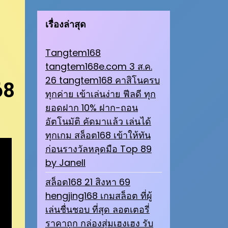
เรื่องล่าสุด
Tangtem168
tangtem168e.com 3 ส.ค.
26 tangtem168 คาสิโนครบ
68
ทุกค่าย เข้าเล่นง่าย ฟีลดี ทุก
ยอดฝาก 10% ฝาก-ถอน
อัตโนมัติ คัดมาแล้ว เล่นได้
ทุกเกม สล็อต168 เข้าให้ทัน
ก่อนรางวัลหลุดมือ Top 89
by Janell
สล็อต168 21 สิงหา 69
hengjing168 เกมสล็อต ที่ผู้
เล่นชื่นชอบ ที่สุด ลอตเตอรี่
ราคาถูก กล่องสุ่มเฮงเฮง รับ