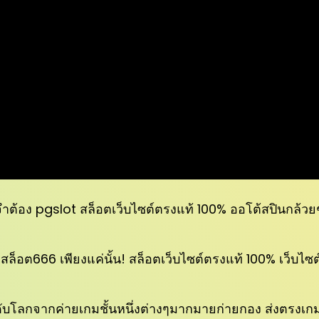
ไทยจำต้อง pgslot สล็อตเว็บไซต์ตรงแท้ 100% ออโต้สปินกล้ว
อง สล็อต666 เพียงแค่นั้น! สล็อตเว็บไซต์ตรงแท้ 100% เว็บไซต
ับโลกจากค่ายเกมชั้นหนึ่งต่างๆมากมายก่ายกอง ส่งตรงเก