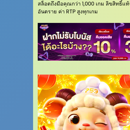
สล็อตถึงมือคุณกว่า 1,000 เกม ลิขสิทธิ์แ
อันตราย ค่า RTP สูงทุกเกม