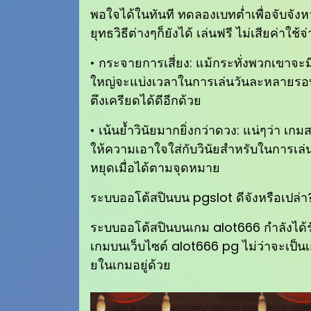
พอใจได้ในทันที ทดลองเบทต่ำเพื่อจับจั
ยุทธวิธีต่างๆก็ยังได้ เล่นฟรี ไม่เสียค่าใช้จ
• กระจายการเสี่ยง: แม้กระทั่งพวกเขาจะมี
ใหญ่จะแบ่งเวลาในการเล่นวันละหลายรอบ 
ตึงเครียดได้ดีอีกด้วย
• เน้นย้ำวินัยมากยิ่งกว่าดวง: แน่ๆว่า เ
ให้ความเอาใจใส่กับวินัยสำหรับในการเล
หยุดเมื่อได้ตามจุดหมาย
ระบบออโต้สปินบน pgslot ดีจังหรือเปล่
ระบบออโต้สปินบนเกม alot666 กำลังได้
เกมบนเว็บไซต์ alot666 pg ไม่ว่าจะเป็
ยในเกมอยู่ด้วย