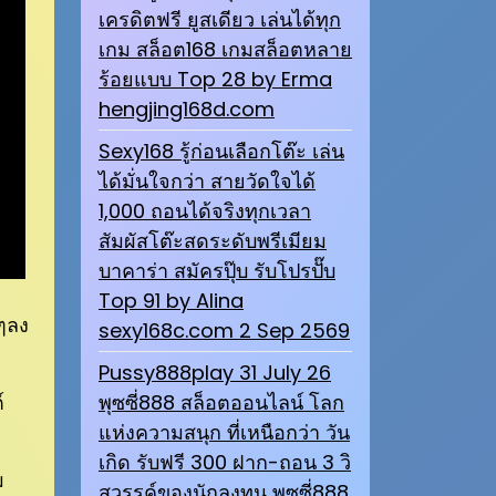
เครดิตฟรี ยูสเดียว เล่นได้ทุก
เกม สล็อต168 เกมสล็อตหลาย
ร้อยแบบ Top 28 by Erma
hengjing168d.com
Sexy168 รู้ก่อนเลือกโต๊ะ เล่น
ได้มั่นใจกว่า สายวัดใจได้
1,000 ถอนได้จริงทุกเวลา
สัมผัสโต๊ะสดระดับพรีเมียม
บาคาร่า สมัครปุ๊บ รับโปรปั๊บ
Top 91 by Alina
ยๆลง
sexy168c.com 2 Sep 2569
Pussy888play 31 July 26
พุซซี่888 สล็อตออนไลน์ โลก
์
แห่งความสนุก ที่เหนือกว่า วัน
เกิด รับฟรี 300 ฝาก-ถอน 3 วิ
ม
สวรรค์ของนักลงทุน พุซซี่888