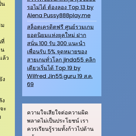
็น
รอไม่ได้ ต้องลอง Top 13 by
Alena Pussy888play.me
รม
สล็อตเครดิตฟรี ศูนย์รวมเกม
ยอดนิยมแห่งยุคใหม่ ฝาก
ี่
สนั่น 100 รับ 300 แนะนำ
อน
เพื่อนรับ 5% จุดหมายของ
แล้ว
สายเกมทั่วโลก jinda55 คลิก
เดียวเริ่มได้ Top 19 by
Wilfred Jin55.guru 19 ส.ค.
ัง
69
ัง
มจะ
ความใจเสียใจต่อความผิด
บ
พลาดไม่เป็นประโยชน์ เรา
ควรเรียนรู้รวมทั้งก้าวไปด้าน