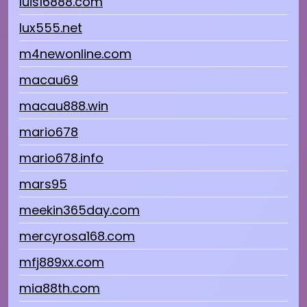
luis16888.com
lux555.net
m4newonline.com
macau69
macau888.win
mario678
mario678.info
mars95
meekin365day.com
mercyrosa168.com
mfj889xx.com
mia88th.com