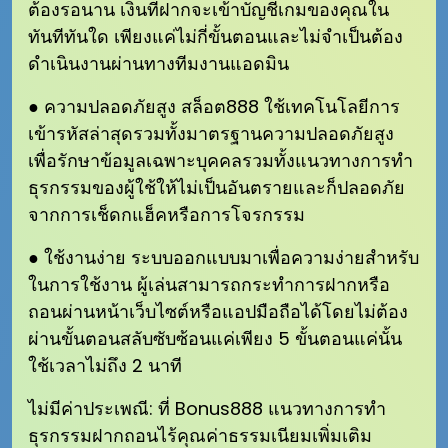
ต้องรอนาน เงินที่ฝากจะเข้าบัญชีเกมของคุณใน
ทันทีทันใด เพียงแค่ไม่กี่ขั้นตอนและไม่จำเป็นต้อง
ดำเนินงานผ่านทางทีมงานแอดมิน
● ความปลอดภัยสูง สล็อต888 ใช้เทคโนโลยีการ
เข้ารหัสล่าสุดรวมทั้งมาตรฐานความปลอดภัยสูง
เพื่อรักษาข้อมูลเฉพาะบุคคลรวมทั้งแนวทางการทำ
ธุรกรรมของผู้ใช้ให้ไม่เป็นอันตรายและก็ปลอดภัย
จากการเช็ดกแฮ็คหรือการโจรกรรม
● ใช้งานง่าย ระบบออกแบบมาเพื่อความง่ายสำหรับ
ในการใช้งาน ผู้เล่นสามารถกระทำการฝากหรือ
ถอนผ่านหน้าเว็บไซต์หรือแอปมือถือได้โดยไม่ต้อง
ผ่านขั้นตอนสลับซับซ้อนแค่เพียง 5 ขั้นตอนแค่นั้น
ใช้เวลาไม่ถึง 2 นาที
ไม่มีค่าประเพณี: ที่ Bonus888 แนวทางการทำ
ธุรกรรมฝากถอนไร้คุณค่าธรรมเนียมเพิ่มเติม