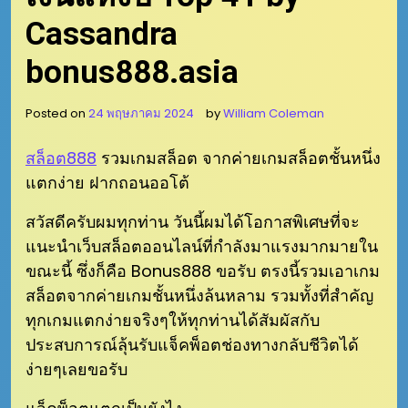
Cassandra
bonus888.asia
Posted on
24 พฤษภาคม 2024
by
William Coleman
สล็อต888
รวมเกมสล็อต จากค่ายเกมสล็อตชั้นหนึ่ง
แตกง่าย ฝากถอนออโต้
สวัสดีครับผมทุกท่าน วันนี้ผมได้โอกาสพิเศษที่จะ
แนะนำเว็บสล็อตออนไลน์ที่กำลังมาแรงมากมายใน
ขณะนี้ ซึ่งก็คือ Bonus888 ขอรับ ตรงนี้รวมเอาเกม
สล็อตจากค่ายเกมชั้นหนึ่งล้นหลาม รวมทั้งที่สำคัญ
ทุกเกมแตกง่ายจริงๆให้ทุกท่านได้สัมผัสกับ
ประสบการณ์ลุ้นรับแจ็คพ็อตช่องทางกลับชีวิตได้
ง่ายๆเลยขอรับ