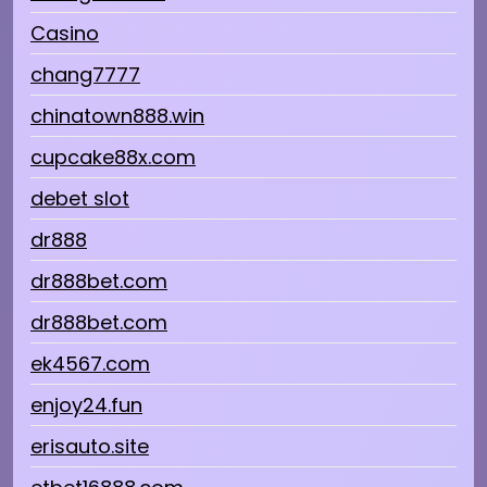
Casino
chang7777
chinatown888.win
cupcake88x.com
debet slot
dr888
dr888bet.com
dr888bet.com
ek4567.com
enjoy24.fun
erisauto.site