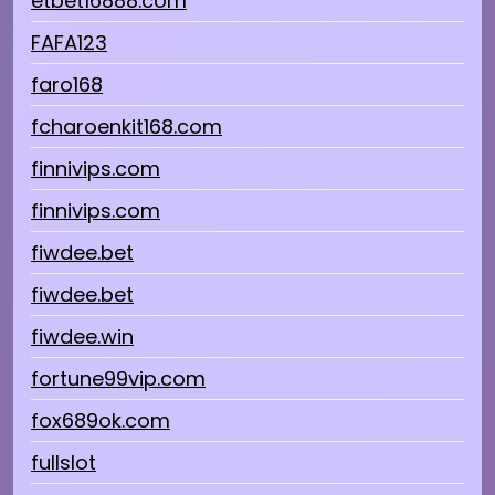
etbet16888.com
FAFA123
faro168
fcharoenkit168.com
finnivips.com
finnivips.com
fiwdee.bet
fiwdee.bet
fiwdee.win
fortune99vip.com
fox689ok.com
fullslot