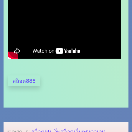
สล็อต888
แนะแนว
Previous:
สล็อต66 เว็บสล็อตเว็บตรงวอเลท