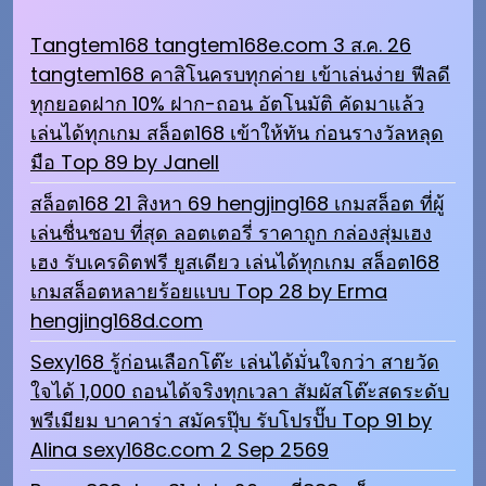
Tangtem168 tangtem168e.com 3 ส.ค. 26
tangtem168 คาสิโนครบทุกค่าย เข้าเล่นง่าย ฟีลดี
ทุกยอดฝาก 10% ฝาก-ถอน อัตโนมัติ คัดมาแล้ว
เล่นได้ทุกเกม สล็อต168 เข้าให้ทัน ก่อนรางวัลหลุด
มือ Top 89 by Janell
สล็อต168 21 สิงหา 69 hengjing168 เกมสล็อต ที่ผู้
เล่นชื่นชอบ ที่สุด ลอตเตอรี่ ราคาถูก กล่องสุ่มเฮง
เฮง รับเครดิตฟรี ยูสเดียว เล่นได้ทุกเกม สล็อต168
เกมสล็อตหลายร้อยแบบ Top 28 by Erma
hengjing168d.com
Sexy168 รู้ก่อนเลือกโต๊ะ เล่นได้มั่นใจกว่า สายวัด
ใจได้ 1,000 ถอนได้จริงทุกเวลา สัมผัสโต๊ะสดระดับ
พรีเมียม บาคาร่า สมัครปุ๊บ รับโปรปั๊บ Top 91 by
Alina sexy168c.com 2 Sep 2569