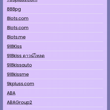
888pg
8lots.com
8lots.com
8lots.me
918Kiss
918kiss ดาวน์โหลด
918kissauto
918kissme
9kpluss.com
ABA
ABAGroup2