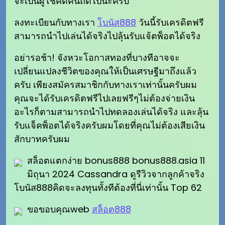
จะเป็นผู้โชคดีคนถัดไปนะครับ
ลงทะเบียนกับทางเรา
โบนัส888
วันนี้รับเครดิตฟรี
สามารถนำไปเล่นได้จริงไปลุ้นรับแจ้ตพ็อตได้จริง
อย่ารอช้า! จังหวะโอกาสทองที่บางทีอาจจะ
เปลี่ยนแปลงชีวิตของคุณให้เป็นเศรษฐีมาถึงแล้ว
ครับ เพียงสมัครสมาชิกกับทางเราเท่านั้นครับผม
คุณจะได้รับเครดิตฟรีไปเลยฟรีๆไม่ต้องจ่ายเงิน
อะไรก็ตามสามารถนำไปทดลองเล่นได้จริง และลุ้น
รับแจ็คพ็อตได้จริงครับผมโดยที่คุณไม่ต้องเสียเงิน
สักบาทครับผม
สล็อตแตกง่าย bonus888 bonus888.asia 11
มิถุนา 2024 Cassandra ดูรีวิวจากลูกค้าจริง
โบนัส888คิดจะลงทุนทั้งทีต้องที่นี่เท่านั้น Top 62
ขอขอบคุณweb
สล็อต888