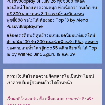
Pussy888play 31 July 26 พุซซี่888 สล็อต
ออนไลน์ โลกแห่งความสนุก ที่เหนือกว่า วันเกิด รับ
ฟรี 300 ฝาก-ถอน 3 วิ สวรรค์ของนักลงทุน
พุซซี่888 รอไม่ได้ ต้องลอง Top 13 by Alena
Pussy888play.me
สล็อตเครดิตฟรี ศูนย์รวมเกมยอดนิยมแห่งยุคใหม่
ฝากสนั่น 100 รับ 300 แนะนำเพื่อนรับ 5% จุดหมาย
ของสายเกมทั่วโลก jinda55 คลิกเดียวเริ่มได้ Top
19 by Wilfred Jin55.guru 19 ส.ค. 69
ความใจเสียใจต่อความผิดพลาดไม่เป็นประโยชน์
เราควรเรียนรู้รวมทั้งก้าวไปด้านหน้า
เว็บคาสิโนน่าเล่น ทั้ง
สล็อต
และ
บาคาร่า
ตึงจริง