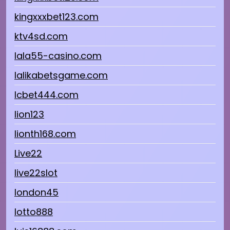
kingxxxbet123.com
ktv4sd.com
lala55-casino.com
lalikabetsgame.com
lcbet444.com
lion123
lionth168.com
Live22
live22slot
london45
lotto888