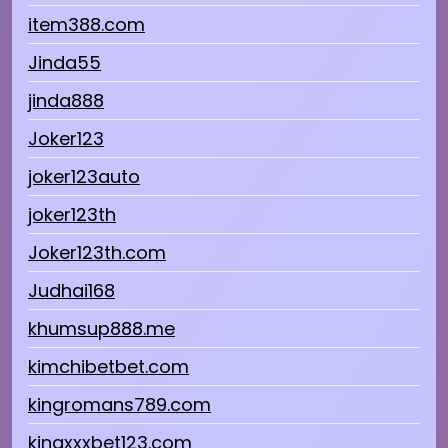
item388.com
Jinda55
jinda888
Joker123
joker123auto
joker123th
Joker123th.com
Judhai168
khumsup888.me
kimchibetbet.com
kingromans789.com
kingxxxbet123.com