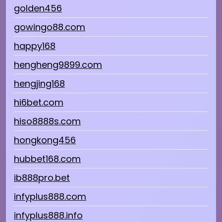
golden456
gowingo88.com
happy168
hengheng9899.com
hengjing168
hi6bet.com
hiso8888s.com
hongkong456
hubbet168.com
ib888pro.bet
infyplus888.com
infyplus888.info