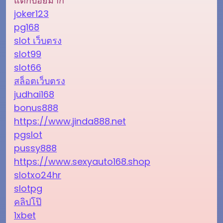
แตกบ่อยมาก
joker123
pg168
slot เว็บตรง
slot99
slot66
สล็อตเว็บตรง
judhai168
bonus888
https://www.jinda888.net
pgslot
pussy888
https://www.sexyauto168.shop
slotxo24hr
slotpg
คลิปโป๊
1xbet