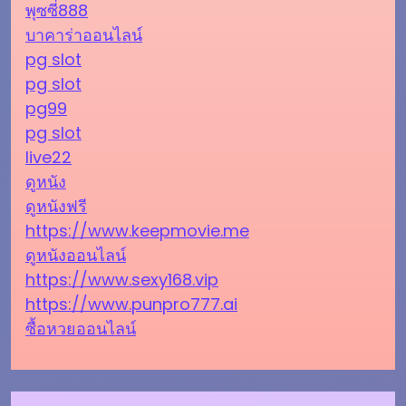
พุซซี่888
บาคาร่าออนไลน์
pg slot
pg slot
pg99
pg slot
live22
ดูหนัง
ดูหนังฟรี
https://www.keepmovie.me
ดูหนังออนไลน์
https://www.sexy168.vip
https://www.punpro777.ai
ซื้อหวยออนไลน์