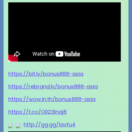
https://bit.ly/bonus888-asia
https://rebrand.ly/bonus888-asia
https://wow.in.th/bonus888-asia
https://t.co/Oi123lnaj8
http://gg.gg/1avfu4