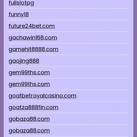
fullslotpg
funny18
future24bet.com
gachawin168.com
gamehit8888.com
gaojing888
gem99ths.com
gem99ths.com
goatbetroyalcasino.com
goatza888fin.com
gobaza88.com
gobaza88.com