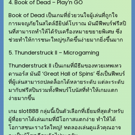
4. Book of Dead – Play’n GO
Book of Dead เป็นเกมที่ยั่วยวนใจผู้เล่นที่ถูกใจ
การผจญภัยในสไตล์อียิปต์โบราณ มันมีฟีพบร์ฟรีสปิ
นที่สามารถทำให้ได้รับเครื่องหมายขยายพิเศษ ซึ่ง
ช่วยทำให้การชนะใหญ่ๆเกิดขึ้นง่ายมากยิ่งขึ้นมาก
5. Thunderstruck II – Microgaming
Thunderstruck II เป็นเกมที่มีธีมของทวยเทพเทว
ดานอร์ส มันมี ‘Great Hall of Spins’ ซึ่งเป็นฟีพบร์
ที่ผู้เล่นสามารถปลดล็อกได้หลายระดับ แต่ละระดับ
มากับฟรีสปินรวมทั้งฟีพบร์โบนัสที่ทำให้เกมแตก
ง่ายมากขึ้น
เกม slot888 กลุ่มนี้เป็นตัวเลือกที่เยี่ยมที่สุดสำหรับ
ผู้ที่อยากได้เล่นเกมที่มีโอกาสแตกง่าย ทำให้ได้
โอกาสชนะรางวัลใหญ่! ทดลองเล่นดูแล้วคุณอาจ