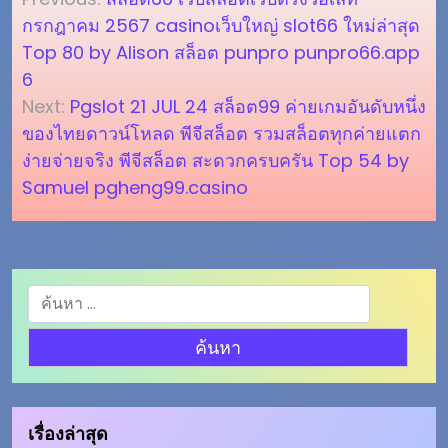
เรื่อง
กรกฎาคม 2567 casinoเว็บใหญ่ slot66 ใหม่ล่าสุด
Top 80 by Alison สล็อต punpro punpro66.app
6
Next:
Pgslot 21 JUL 24 สล็อต99 ค่ายเกมอันดับหนึ่ง
ของไทยดาวน์โหลด พีจีสล็อต รวมสล็อตทุกค่ายแตก
ง่ายจ่ายจริง พีจีสล็อต สะดวกครบครัน Top 54 by
Samuel pgheng99.casino
ค้นหา
สำหรับ:
เรื่องล่าสุด