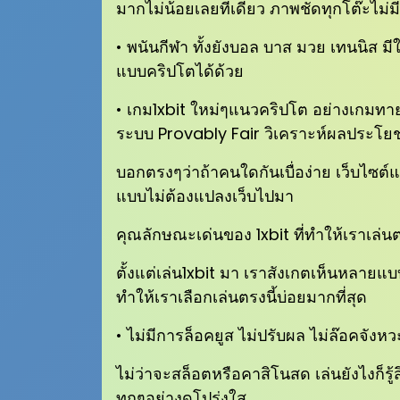
มากไม่น้อยเลยทีเดียว ภาพชัดทุกโต๊ะไม่มี
• พนันกีฬา ทั้งยังบอล บาส มวย เทนนิส ม
แบบคริปโตได้ด้วย
• เกม1xbit ใหม่ๆแนวคริปโต อย่างเกมทาย
ระบบ Provably Fair วิเคราะห์ผลประโยช
บอกตรงๆว่าถ้าคนใดกันเบื่อง่าย เว็บไซต์
แบบไม่ต้องแปลงเว็บไปมา
คุณลักษณะเด่นของ 1xbit ที่ทำให้เราเล่
ตั้งแต่เล่น1xbit มา เราสังเกตเห็นหลายแบ
ทำให้เราเลือกเล่นตรงนี้บ่อยมากที่สุด
• ไม่มีการล็อคยูส ไม่ปรับผล ไม่ล๊อคจังห
ไม่ว่าจะสล็อตหรือคาสิโนสด เล่นยังไงก็รู้
ทุกๆอย่างดูโปร่งใส