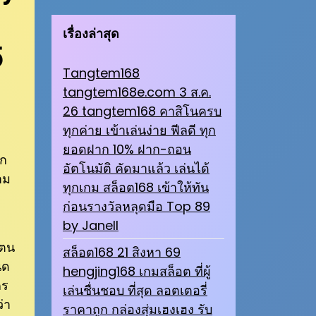
เรื่องล่าสุด
5
Tangtem168
tangtem168e.com 3 ส.ค.
26 tangtem168 คาสิโนครบ
ทุกค่าย เข้าเล่นง่าย ฟีลดี ทุก
ยอดฝาก 10% ฝาก-ถอน
ุก
อัตโนมัติ คัดมาแล้ว เล่นได้
าม
ทุกเกม สล็อต168 เข้าให้ทัน
ก่อนรางวัลหลุดมือ Top 89
by Janell
วตน
สล็อต168 21 สิงหา 69
ิด
hengjing168 เกมสล็อต ที่ผู้
คร
เล่นชื่นชอบ ที่สุด ลอตเตอรี่
่า
ราคาถูก กล่องสุ่มเฮงเฮง รับ