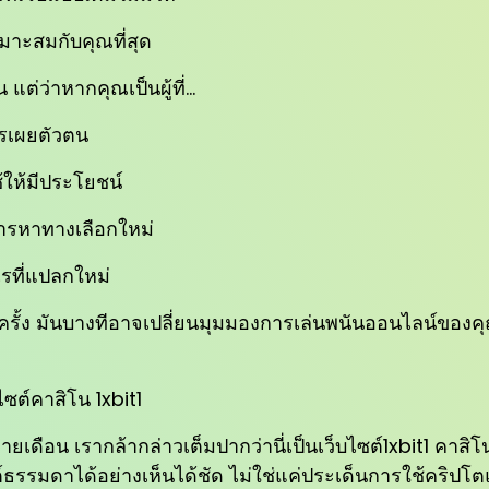
หมาะสมกับคุณที่สุด
แต่ว่าหากคุณเป็นผู้ที่…
ารเผยตัวตน
ช้ให้มีประโยชน์
การหาทางเลือกใหม่
รที่แปลกใหม่
ักครั้ง มันบางทีอาจเปลี่ยนมุมมองการเล่นพนันออนไลน์ของค
ซต์คาสิโน 1xbit1
ยเดือน เรากล้ากล่าวเต็มปากว่านี่เป็นเว็บไซต์1xbit1 คาสิโ
ธรรมดาได้อย่างเห็นได้ชัด ไม่ใช่แค่ประเด็นการใช้คริปโ