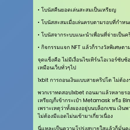
• โบนัสคืนยอดเล่นสะสมเป็นเหรียญ
• โบนัสสะสมเมื่อเล่นครบตามรอบที่กำหน
• โบนัสจากระบบแนะนำเพื่อนที่จ่ายเป็น
• กิจกรรมแจก NFT แล้วก็รางวัลพิเศษต
จุดแข็งคือ ไม่มีเงื่อนไขเทิร์นโอเวอร์ซับ
เหมือนเว็บทั่วๆไป
1xbit การถอนเงินแบบสายคริปโต ไม่ต้อง
พวกเราทดสอบ1xbet ถอนมาแล้วหลายรอบ ไ
เหรียญก็เข้ากระเป๋า Metamask หรือ Bi
เพราะเหตุว่าทั้งผองอยู่บนบล็อกเชน เง
ไม่ต้องมีแอดไม่นเข้ามาเกี่ยวเนื่อง
นี่แหละเป็นความโปร่งสบายใสแล้วก็มั่นคงท