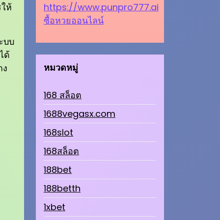
ให้
https://www.punpro777.ai
ซื้อหวยออนไลน์
ระบบ
ได้
าง
หมวดหมู่
168 สล็อต
1688vegasx.com
168slot
168สล็อต
188bet
188betth
1xbet