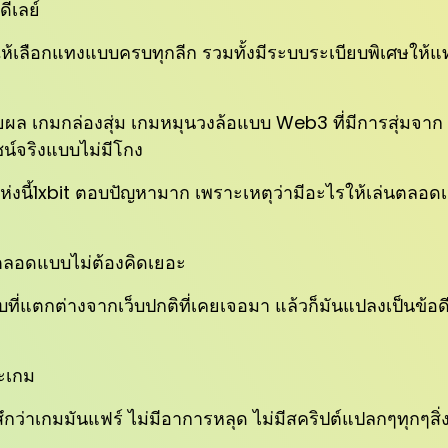
ดีเลย์
ีให้เลือกแทงแบบครบทุกลีก รวมทั้งมีระบบระเบียบพิเศษให้แ
ผล เกมกล่องสุ่ม เกมหมุนวงล้อแบบ Web3 ที่มีการสุ่มจาก
น์จริงแบบไม่มีโกง
แห่งนี้1xbit ตอบปัญหามาก เพราะเหตุว่ามีอะไรให้เล่นตลอด
นตลอดแบบไม่ต้องคิดเยอะ
บที่แตกต่างจากเว็บปกติที่เคยเจอมา แล้วก็มันแปลงเป็นข้อดีท
วะเกม
สึกว่าเกมมันแฟร์ ไม่มีอาการหลุด ไม่มีสคริปต์แปลกๆทุกๆสิ่