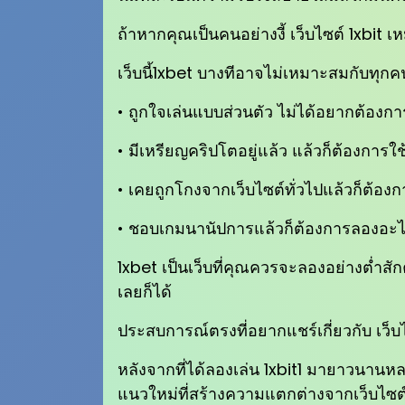
ถ้าหากคุณเป็นคนอย่างงี้ เว็บไซต์ 1xbit เ
เว็บนี้1xbet บางทีอาจไม่เหมาะสมกับทุกคน 
• ถูกใจเล่นแบบส่วนตัว ไม่ได้อยากต้องก
• มีเหรียญคริปโตอยู่แล้ว แล้วก็ต้องการใ
• เคยถูกโกงจากเว็บไซต์ทั่วไปแล้วก็ต้อง
• ชอบเกมนานัปการแล้วก็ต้องการลองอะไ
1xbet เป็นเว็บที่คุณควรจะลองอย่างต่ำส
เลยก็ได้
ประสบการณ์ตรงที่อยากแชร์เกี่ยวกับ เว็บไ
หลังจากที่ได้ลองเล่น 1xbit1 มายาวนานหลา
แนวใหม่ที่สร้างความแตกต่างจากเว็บไซต์