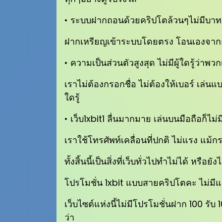
• ระบบฝากถอนด้วยคริปโตล้วนๆไม่มีบาท 
ฝากเหรียญเข้าระบบโดยตรง โอนเองจากก
• ความเป็นส่วนตัวสูงสุด ไม่มีผู้ใดรู้ว่าพว
เราไม่ต้องกรอกชื่อ ไม่ต้องให้เบอร์ เล่นแ
ใดรู้
• เว็บ1xbit1 ลื่นมากมาย เล่นบนมือถือก็ไม่
เราใช้โทรศัพท์เคลื่อนที่ปกติ ไม่แรง แม้กร
ทั้งสิ้นนี้เป็นสิ่งที่เว็บทั่วไปทำไม่ได้ หร
โปรโมชั่น 1xbit แบบสายคริปโตคะ ไม่มีแจ
เว็บไซต์แห่งนี้ไม่มีโปรโมชั่นฝาก 100 รับ
ว่า