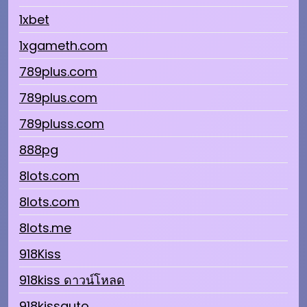
1xbet
1xgameth.com
789plus.com
789plus.com
789pluss.com
888pg
8lots.com
8lots.com
8lots.me
918Kiss
918kiss ดาวน์โหลด
918kissauto