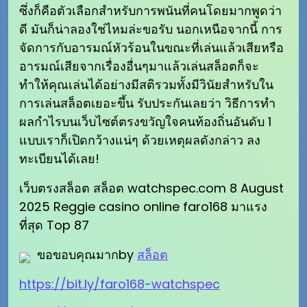
ซึ่งก็คือตัวเลือกสำหรับการพนันที่คนโดยมากพูดว่า
ดี มันก็น่าลองใช่ไหมล่ะขอรับ นอกเหนือจากนี้ การ
จัดการกับอารมณ์หัวร้อนในขณะที่เล่นแล้วเสียหรือ
อารมณ์เสียจากเรื่องอื่นๆมาแล้วเล่นสล็อตก็จะ
ทำให้คุณเล่นได้อย่างมีสติรวมทั้งมีวินัยสำหรับใน
การเล่นสล็อตเยอะขึ้น รับประกันเลยว่า วิธีการทำ
ผลกำไรบนเว็บไซต์ตรงขวัญใจคนท้องถิ่นอันดับ 1
แบบเราก็เปิดกว้างแน่ๆ ด้วยเหตุผลดังกล่าว ลง
ทะเบียนได้เลย!
เว็บตรงสล็อต สล็อต watchspec.com 8 August
2025 Reggie casino online faro168 มาแรง
ที่สุด Top 87
ขอขอบคุณมากby
สล็อต
https://bit.ly/faro168-watchspec