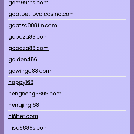
gem99ths.com
goatbetroyalcasino.com
goatza888fin.com
gobaza88.com
gobaza88.com
golden456
gowingo88.com
happy168
hengheng9899.com
hengjing168
hi6bet.com
hiso8888s.com