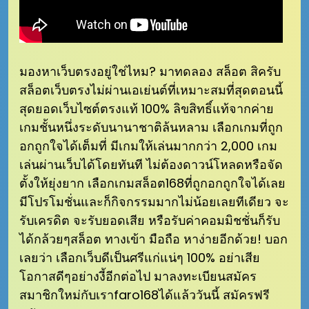
มองหาเว็บตรงอยู่ใช่ไหม? มาทดลอง สล็อต สิครับ
สล็อตเว็บตรงไม่ผ่านเอเย่นต์ที่เหมาะสมที่สุดตอนนี้
สุดยอดเว็บไซต์ตรงแท้ 100% ลิขสิทธิ์แท้จากค่าย
เกมชั้นหนึ่งระดับนานาชาติล้นหลาม เลือกเกมที่ถูก
อกถูกใจได้เต็มที่ มีเกมให้เล่นมากกว่า 2,000 เกม
เล่นผ่านเว็บได้โดยทันที ไม่ต้องดาวน์โหลดหรือจัด
ตั้งให้ยุ่งยาก เลือกเกมสล็อต168ที่ถูกอกถูกใจได้เลย
มีโปรโมชั่นและก็กิจกรรมมากไม่น้อยเลยทีเดียว จะ
รับเครดิต จะรับยอดเสีย หรือรับค่าคอมมิชชั่นก็รับ
ได้กล้วยๆสล็อต ทางเข้า มือถือ หาง่ายอีกด้วย! บอก
เลยว่า เลือกเว็บดีเป็นศรีแก่แน่ๆ 100% อย่าเสีย
โอกาสดีๆอย่างงี้อีกต่อไป มาลงทะเบียนสมัคร
สมาชิกใหม่กับเราfaro168ได้แล้ววันนี้ สมัครฟรี