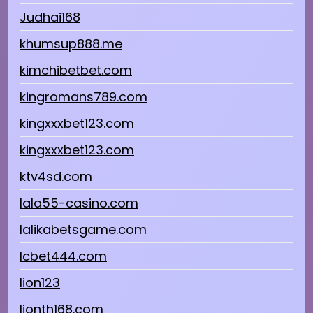
Judhai168
khumsup888.me
kimchibetbet.com
kingromans789.com
kingxxxbet123.com
kingxxxbet123.com
ktv4sd.com
lala55-casino.com
lalikabetsgame.com
lcbet444.com
lion123
lionth168.com