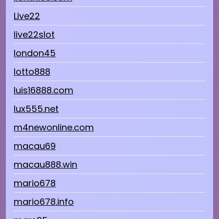
Live22
live22slot
london45
lotto888
luis16888.com
lux555.net
m4newonline.com
macau69
macau888.win
mario678
mario678.info