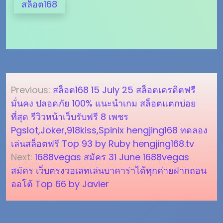
สล็อต168
แนะแนว
Previous:
สล็อต168 15 July 25 สล็อตเครดิตฟรี
เรื่อง
มั่นคง ปลอดภัย 100% แนะนำเกม สล็อตแตกบ่อย
ที่สุด รีวิวหน้าเว็บรับฟรี 8 เพชร
Pgslot,Joker,918kiss,Spinix hengjing168 ทดลอง
เล่นสล็อตฟรี Top 93 by Ruby hengjing168.tv
Next:
1688vegas สมัคร 31 June 1688vegas
สมัคร เว็บตรงวอเลทเล่นบาคาร่าได้ทุกค่ายฝากถอน
ออโต้ Top 66 by Javier