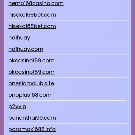
nemo168casino.com
niseko168bet.com
niseko168bet.com
no1huay
no1huay.com
okcasino159.com
okcasino159.com
onesiamclub.site
onoplus168.com
p2vvip
pananthai99.com
paramax1688.info