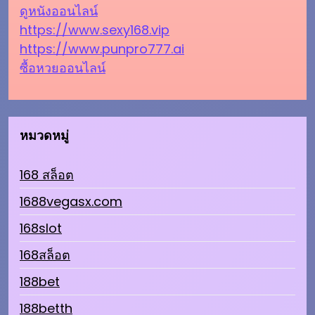
ดูหนังออนไลน์
https://www.sexy168.vip
https://www.punpro777.ai
ซื้อหวยออนไลน์
หมวดหมู่
168 สล็อต
1688vegasx.com
168slot
168สล็อต
188bet
188betth