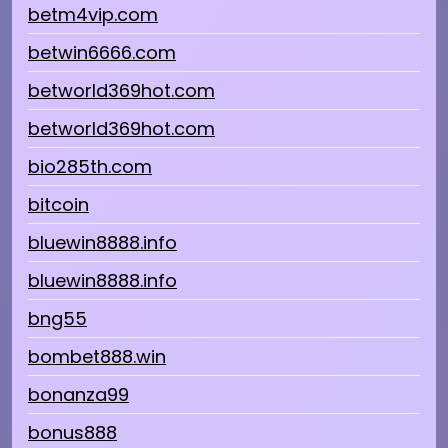
betm4vip.com
betwin6666.com
betworld369hot.com
betworld369hot.com
bio285th.com
bitcoin
bluewin8888.info
bluewin8888.info
bng55
bombet888.win
bonanza99
bonus888