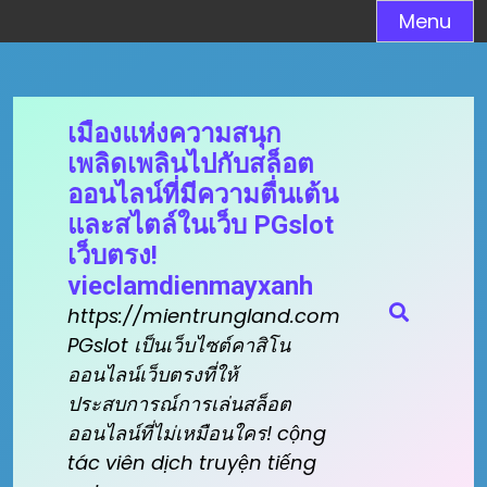
Skip
Menu
to
content
เมืองแห่งความสนุก
เพลิดเพลินไปกับสล็อต
ออนไลน์ที่มีความตื่นเต้น
และสไตล์ในเว็บ PGslot
เว็บตรง!
vieclamdienmayxanh
https://mientrungland.com
PGslot เป็นเว็บไซต์คาสิโน
ออนไลน์เว็บตรงที่ให้
ประสบการณ์การเล่นสล็อต
ออนไลน์ที่ไม่เหมือนใคร! cộng
tác viên dịch truyện tiếng