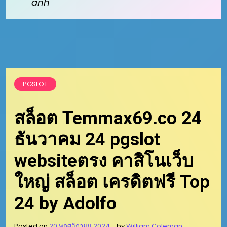
anh
PGSLOT
สล็อต Temmax69.co 24
ธันวาคม 24 pgslot
websiteตรง คาสิโนเว็บ
ใหญ่ สล็อต เครดิตฟรี Top
24 by Adolfo
Posted on
20 พฤศจิกายน 2024
by
William Coleman