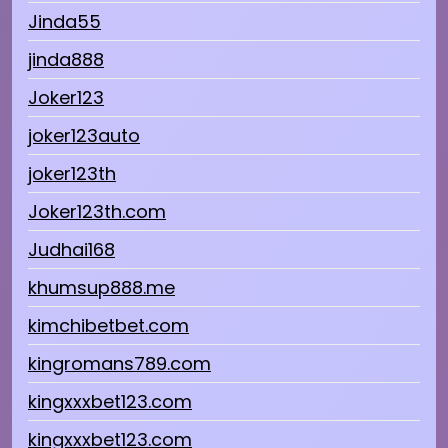
Jinda55
jinda888
Joker123
joker123auto
joker123th
Joker123th.com
Judhai168
khumsup888.me
kimchibetbet.com
kingromans789.com
kingxxxbet123.com
kingxxxbet123.com