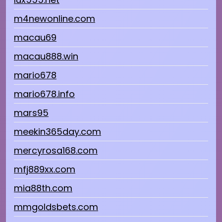
m4newonline.com
macau69
macau888.win
mario678
mario678.info
mars95
meekin365day.com
mercyrosa168.com
mfj889xx.com
mia88th.com
mmgoldsbets.com