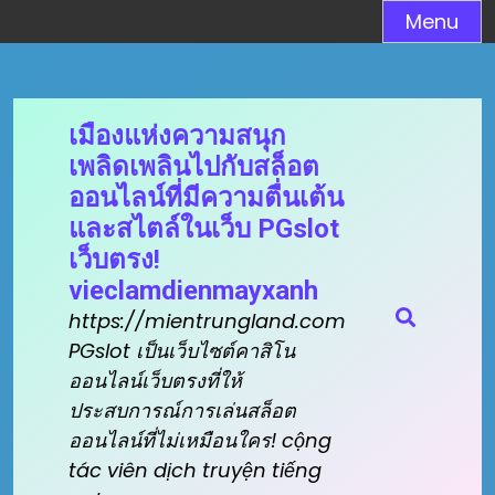
Skip
Menu
to
content
เมืองแห่งความสนุก
เพลิดเพลินไปกับสล็อต
ออนไลน์ที่มีความตื่นเต้น
และสไตล์ในเว็บ PGslot
เว็บตรง!
vieclamdienmayxanh
https://mientrungland.com
PGslot เป็นเว็บไซต์คาสิโน
ออนไลน์เว็บตรงที่ให้
ประสบการณ์การเล่นสล็อต
ออนไลน์ที่ไม่เหมือนใคร! cộng
tác viên dịch truyện tiếng