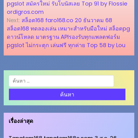
pgslot สมัครใหม่ รับโบนัสเลย Top 91 by Flossie
ordigros.com
Next:
สล็อต168 faro168.co 20 ธันวาคม 68
สล็อต168 ทดลองเล่น เหมาะสำหรับมือใหม่ สล็อตpg
ดาวน์โหลด มาตรฐาน APIรองรับทุกแพลตฟอร์ม
pgslot ไม่กระตุก เล่นฟรี ทุกค่าย Top 58 by Lou
ค้นหา
สำหรับ:
เรื่องล่าสุด