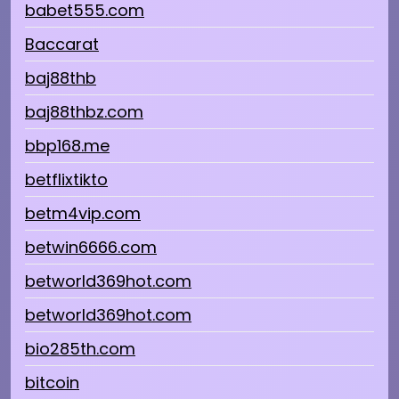
babet555.com
Baccarat
baj88thb
baj88thbz.com
bbp168.me
betflixtikto
betm4vip.com
betwin6666.com
betworld369hot.com
betworld369hot.com
bio285th.com
bitcoin