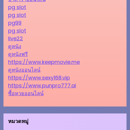
pg slot
pg slot
pg99
pg slot
live22
ดูหนัง
ดูหนังฟรี
https://www.keepmovie.me
ดูหนังออนไลน์
https://www.sexy168.vip
https://www.punpro777.ai
ซื้อหวยออนไลน์
หมวดหมู่