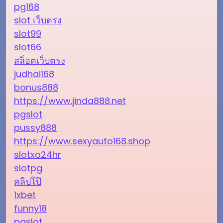
pg168
slot เว็บตรง
slot99
slot66
สล็อตเว็บตรง
judhai168
bonus888
https://www.jinda888.net
pgslot
pussy888
https://www.sexyauto168.shop
slotxo24hr
slotpg
คลิปโป๊
1xbet
funny18
pgslot