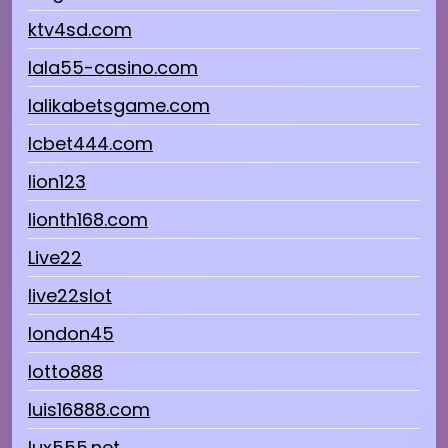
ktv4sd.com
lala55-casino.com
lalikabetsgame.com
lcbet444.com
lion123
lionth168.com
Live22
live22slot
london45
lotto888
luis16888.com
lux555.net