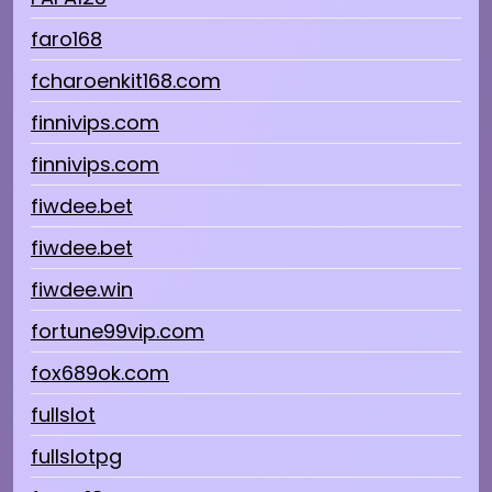
faro168
fcharoenkit168.com
finnivips.com
finnivips.com
fiwdee.bet
fiwdee.bet
fiwdee.win
fortune99vip.com
fox689ok.com
fullslot
fullslotpg