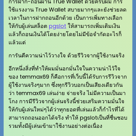
การฝาก-ถอนผ่าน True Wallet ด้วยครับผม การ
ใช้แรงงาน True Wallet สบายมากๆและยังช่วยลด
เวลาในการฝากถอนอีกด้วย เป็นการเพิ่มทางเลือก
ให้กับผู้เล่นสล็อต
pgslot
ให้สามารถเพิ่มเติมเงิน
แล้วก็ถอนเงินได้โดยง่ายโดยไม่มีข้อจำกัดอะไรก็
แล้วแต่
การันตีความน่าไว้วางใจ ด้วยรีวิวจากผู้ใช้งานจริง
อีกหนึ่งสิ่งที่ทำให้ผมมั่นอกมั่นใจในความน่าไว้ใจ
ของ temmax69 ก็คือการที่เว็บนี้ได้รับการรีวิวจาก
ผู้ใช้งานจริงๆมาก ซึ่งทุกรีวิวบอกเป็นเสียงเดียวกัน
ว่า temmax69 เล่นง่าย จ่ายจริง ไม่มีความเป็นมา
โกง การมีรีวิวจากผู้เล่นจริงนี้ช่วยเสริมความมั่นใจ
ให้กับผู้เล่นใหม่ๆได้ว่าทุกยอดที่เล่นแล้วก็กำไรที่ได้
สามารถถอนออกได้จริง ทำให้ pgslotเป็นที่ชื่นชอบ
รวมทั้งมีผู้เล่นเข้ามาใช้งานอย่างต่อเนื่อง