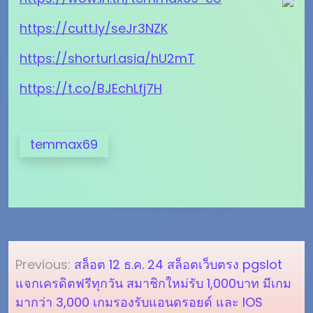
https://cutt.ly/seJr3NZK
https://shorturl.asia/hU2mT
https://t.co/BJEchLfj7H
temmax69
แนะแนว
Previous:
สล็อต 12 ธ.ค. 24 สล็อตเว็บตรง pgslot
เรื่อง
แจกเครดิตฟรีทุกวัน สมาชิกใหม่รับ 1,000บาท มีเกม
มากว่า 3,000 เกมรองรับแอนดรอยด์ และ IOS