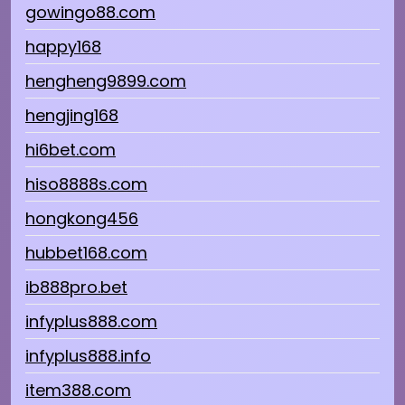
gowingo88.com
happy168
hengheng9899.com
hengjing168
hi6bet.com
hiso8888s.com
hongkong456
hubbet168.com
ib888pro.bet
infyplus888.com
infyplus888.info
item388.com