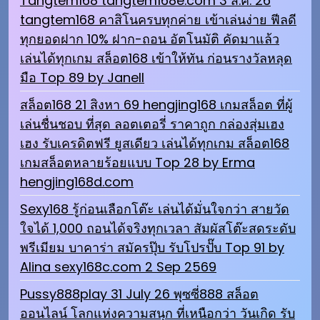
Tangtem168 tangtem168e.com 3 ส.ค. 26
tangtem168 คาสิโนครบทุกค่าย เข้าเล่นง่าย ฟีลดี
ทุกยอดฝาก 10% ฝาก-ถอน อัตโนมัติ คัดมาแล้ว
เล่นได้ทุกเกม สล็อต168 เข้าให้ทัน ก่อนรางวัลหลุด
มือ Top 89 by Janell
สล็อต168 21 สิงหา 69 hengjing168 เกมสล็อต ที่ผู้
เล่นชื่นชอบ ที่สุด ลอตเตอรี่ ราคาถูก กล่องสุ่มเฮง
เฮง รับเครดิตฟรี ยูสเดียว เล่นได้ทุกเกม สล็อต168
เกมสล็อตหลายร้อยแบบ Top 28 by Erma
hengjing168d.com
Sexy168 รู้ก่อนเลือกโต๊ะ เล่นได้มั่นใจกว่า สายวัด
ใจได้ 1,000 ถอนได้จริงทุกเวลา สัมผัสโต๊ะสดระดับ
พรีเมียม บาคาร่า สมัครปุ๊บ รับโปรปั๊บ Top 91 by
Alina sexy168c.com 2 Sep 2569
Pussy888play 31 July 26 พุซซี่888 สล็อต
ออนไลน์ โลกแห่งความสนุก ที่เหนือกว่า วันเกิด รับ