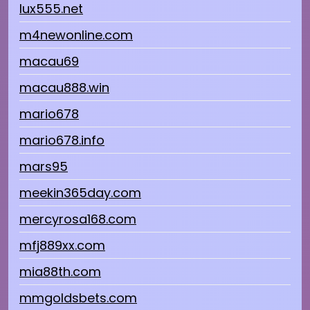
lux555.net
m4newonline.com
macau69
macau888.win
mario678
mario678.info
mars95
meekin365day.com
mercyrosa168.com
mfj889xx.com
mia88th.com
mmgoldsbets.com