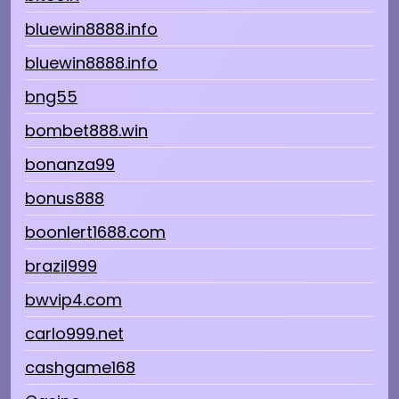
bluewin8888.info
bluewin8888.info
bng55
bombet888.win
bonanza99
bonus888
boonlert1688.com
brazil999
bwvip4.com
carlo999.net
cashgame168