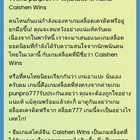
Caishen Wins
คนไหนกันแน่กำลังมองหาเกมสล็อตเครดิตฟรีอยู่
ยกมือขึ้น! คุณจะสมหวังอย่างแน่แท้ครับผม
เนื่องจากในพาร์ทนี้ เราจะมาเสนอแนะเกมสล็อต
ยอดนิยมที่กำลังได้รับความสนใจจากนักพนันคน
ไทยในเวลานี้ กับเกมสล็อตที่มีชื่อว่า Caishen
Wins
หรือที่คนไทยนิยมเรียกกันว่า เกมอาแปะ นั่นเอง
ครับผม เกมนี้คือเกมสล็อตที่ส่งตรงจากค่ายเกม
punpro777รับประกันเลยว่า คุณจะต้องถูกใจอย่าง
แน่แท้ แม้คุณพร้อมแล้วล่ะก็ มาดูกันเลยว่าเกม
สล็อตเครดิตฟรีจาก สล็อต777 เกมนี้จะเป็นอย่างไร
เลทโก!
• ธีมเกมสไตล์จีน: Caishen Wins เป็นเกมสล็อตที่