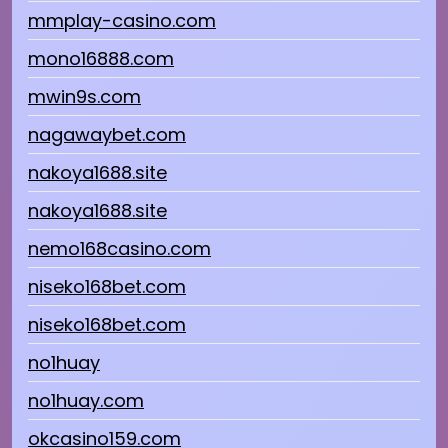
mmplay-casino.com
mono16888.com
mwin9s.com
nagawaybet.com
nakoya1688.site
nakoya1688.site
nemo168casino.com
niseko168bet.com
niseko168bet.com
no1huay
no1huay.com
okcasino159.com