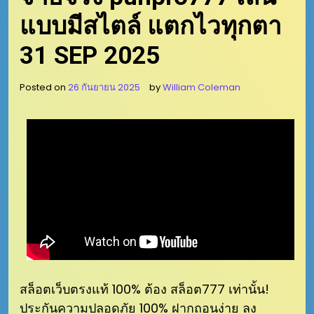
แบบมีสไตล์ แตกไวทุกตา
31 SEP 2025
Posted on
26 กันยายน 2025
by
William Coleman
สล็อตเว็บตรงแท้ 100% ต้อง สล็อต777 เท่านั้น!
ประกันความปลอดภัย 100% ฝากถอนง่าย ลง