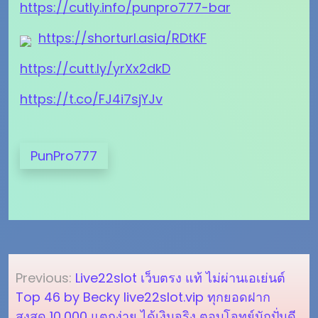
https://cutly.info/punpro777-bar
https://shorturl.asia/RDtKF
https://cutt.ly/yrXx2dkD
https://t.co/FJ4i7sjYJv
PunPro777
แนะแนว
Previous:
Live22slot เว็บตรง แท้ ไม่ผ่านเอเย่นต์
เรื่อง
Top 46 by Becky live22slot.vip ทุกยอดฝาก
สูงสุด 10,000 แตกง่าย ได้เงินจริง ตอบโจทย์นักปั่นดี