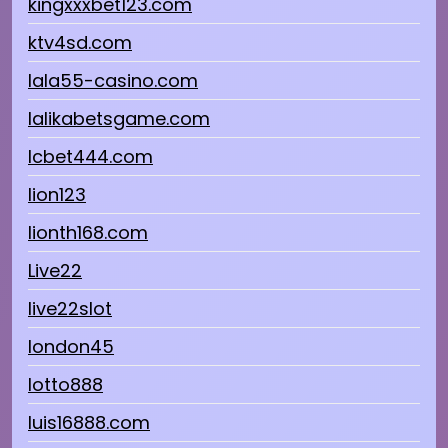
kingxxxbet123.com
ktv4sd.com
lala55-casino.com
lalikabetsgame.com
lcbet444.com
lion123
lionth168.com
Live22
live22slot
london45
lotto888
luis16888.com