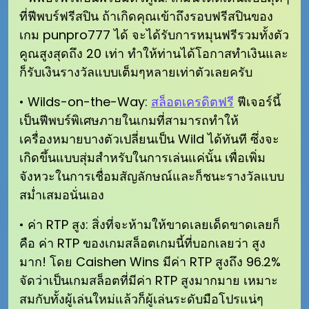
ที่ฟีพบร์ฟรีสปิน ถ้าเกิดคุณเข้าถึงรอบฟรีสปินของ
เกม punpro777 ได้ จะได้รับการหมุนฟรีรวมทั้งตัว
คูณสูงสุดถึง 20 เท่า ทำให้ท่านได้โอกาสทำเงินและ
ก็รับเงินรางวัลแบบเต็มๆหลายเท่าตัวเลยครับ
• Wilds-on-the-Way:
สล็อตเครดิตฟรี
ฟีเจอร์นี้
เป็นฟีพบร์พิเศษภายในเกมที่สามารถทำให้
เครื่องหมายบางตัวเปลี่ยนเป็น Wild ได้ทันที ซึ่งจะ
เกิดขึ้นแบบสุ่มสำหรับในการเล่นแค่นั้น เพื่อเพิ่ม
จังหวะในการเชื่อมสัญลักษณ์และก็ชนะรางวัลแบบ
สม่ำเสมอนั่นเอง
• ค่า RTP สูง: สิ่งที่จะห้ามให้ขาดเลยเด็ดขาดเลยก็
คือ ค่า RTP ของเกมสล็อตเกมนี้ที่บอกเลยว่า สูง
มาก! โดย Caishen Wins มีค่า RTP สูงถึง 96.2%
จัดว่าเป็นเกมสล็อตที่มีค่า RTP สูงมากมาย เหมาะ
สมกับทั้งผู้เล่นใหม่แล้วก็ผู้เล่นระดับมือโปรแน่ๆ