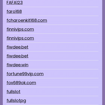
FAFA123
faro168
fcharoenkit168.com
finnivips.com
finnivips.com
fiwdee.bet
fiwdee.bet
fiwdee.win
fortune99vip.com
fox689ok.com
fullslot
fullslotpg