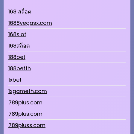
168 สล็อต
1688vegasx.com
168slot
168สล็อต
188bet
188betth
1xbet
1xgameth.com
789plus.com
789plus.com
789pluss.com