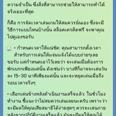
ความจำเป็น ซึ่งสิ่งที่สามารถช่วยให้สามารถทำได้
จริงเยอะที่สุด
ก็คือ การจัดเวลาเล่นเกมให้สมควรนั่นเอง ซึ่งจะมี
วิธีการแบบไหนบ้างนั้น สล็อตเครดิตฟรี จะพาคุณ
ไปดูเองขอรับ
• กำหนดเวลาให้แน่ชัด: คุณสามารถตั้งเวลา
สำหรับการเล่นให้แจ่มแจ้งได้แบบง่ายๆเลย
ขอรับ แค่กำหนดเอาไว้เลยว่า จะเล่นเมื่อต้องการ
พักเบรกเพียงแค่นั้น ดังเช่นว่า บางทีก็อาจจะเล่นวัน
ละ 15-30 นาทีเพียงแค่นั้น และจะหยุดเล่นเมื่อถึง
รอบเวลาจริงๆ
• เลือกเล่นข้างหลังดำเนินงานเสร็จแล้ว: ในชั่วโมง
ทำงาน ชี้แนะว่าไม่สมควรเล่นเลยนะครับ เพราะว่า
จะมีผลให้คุณเสียสมาธิได้ง่ายสุดๆ ควรจะเล่นภาย
หลังจากปฏิบัติงานเสร็จแล้ว มันจะมีผลให้คุณได้