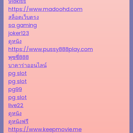
918kiss
https://www.madoohd.com
สล็อตเว็บตรง
sa gaming
joker123
ดูหนัง
https://www.pussy888play.com
พุซซี่888
บาคาร่าออนไลน์
pg slot
pg slot
pg99
pg slot
live22
ดูหนัง
ดูหนังฟรี
https://www.keepmovie.me