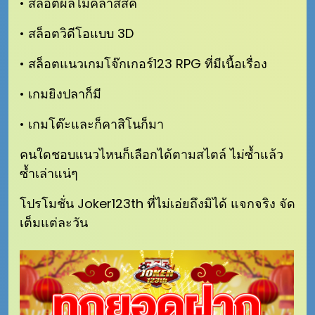
• สล็อตผลไม้คลาสสิค
• สล็อตวิดีโอแบบ 3D
• สล็อตแนวเกมโจ๊กเกอร์123 RPG ที่มีเนื้อเรื่อง
• เกมยิงปลาก็มี
• เกมโต๊ะและก็คาสิโนก็มา
คนใดชอบแนวไหนก็เลือกได้ตามสไตล์ ไม่ซ้ำแล้ว
ซ้ำเล่าแน่ๆ
โปรโมชั่น Joker123th ที่ไม่เอ่ยถึงมิได้ แจกจริง จัด
เต็มแต่ละวัน