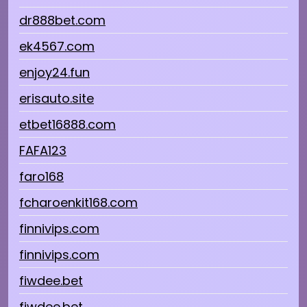
dr888bet.com
ek4567.com
enjoy24.fun
erisauto.site
etbet16888.com
FAFA123
faro168
fcharoenkit168.com
finnivips.com
finnivips.com
fiwdee.bet
fiwdee.bet