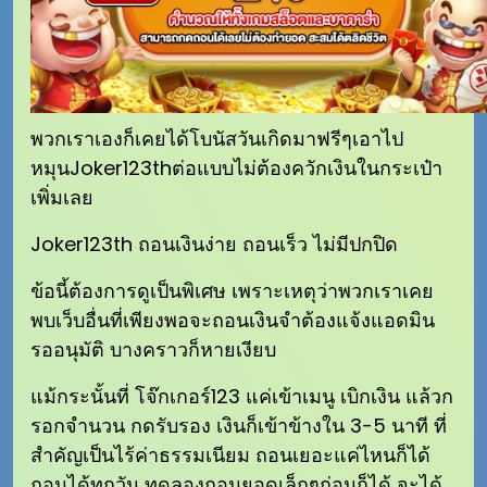
พวกเราเองก็เคยได้โบนัสวันเกิดมาฟรีๆเอาไป
หมุนJoker123thต่อแบบไม่ต้องควักเงินในกระเป๋า
เพิ่มเลย
Joker123th ถอนเงินง่าย ถอนเร็ว ไม่มีปกปิด
ข้อนี้ต้องการดูเป็นพิเศษ เพราะเหตุว่าพวกเราเคย
พบเว็บอื่นที่เพียงพอจะถอนเงินจำต้องแจ้งแอดมิน
รออนุมัติ บางคราวก็หายเงียบ
แม้กระนั้นที่ โจ๊กเกอร์123 แค่เข้าเมนู เบิกเงิน แล้วก
รอกจำนวน กดรับรอง เงินก็เข้าข้างใน 3-5 นาที ที่
สำคัญเป็นไร้ค่าธรรมเนียม ถอนเยอะแค่ไหนก็ได้
ถอนได้ทุกวัน ทดลองถอนยอดเล็กๆก่อนก็ได้ จะได้