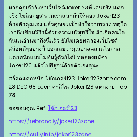
หากคุณกำลังหาเว็บไซต์Joker123ที่ เล่นจริง แตก
จริง ไม่ล็อกยูส พวกเราแนะนำให้ลอง Joker123
ด้วยตัวคุณเอง แล้วคุณจะเข้าหัวใจว่าเพราะเหตุใด
เราถึงเขียนรีวิวนี้ด้วยความบริสุทธิ์ใจ ถ้าเกิดคนใด
กันแน่อ่านมาถึงนี้แล้ว ยังไม่เคยทดลองเว็บไซต์
สล็อตดีๆอย่างนี้ บอกเลยว่าคุณอาจคลาดโอกาส
แตกหนักแบบไม่ทันรู้ตัวก็ได้! ทดลองสมัคร
Joker123 แล้วไปพิสูจน์ด้วยตัวเองดูนะ
สล็อตแตกหนัก โจ๊กเกอร์123 Joker123zone.com
28 DEC 68 Eden คาสิโน Joker123 แตกง่าย Top
78
ขอขอบคุณ Ref.
โจ๊กเกอร์123
https://rebrand.ly/joker123zone
https://cutly.info/joker123zone