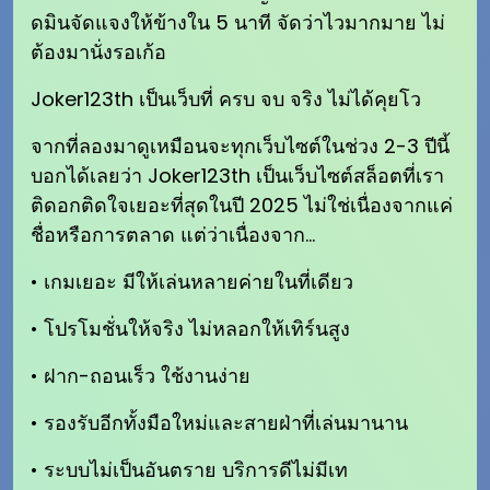
ดมินจัดแจงให้ข้างใน 5 นาที จัดว่าไวมากมาย ไม่
ต้องมานั่งรอเก้อ
Joker123th เป็นเว็บที่ ครบ จบ จริง ไม่ได้คุยโว
จากที่ลองมาดูเหมือนจะทุกเว็บไซต์ในช่วง 2-3 ปีนี้
บอกได้เลยว่า Joker123th เป็นเว็บไซต์สล็อตที่เรา
ติดอกติดใจเยอะที่สุดในปี 2025 ไม่ใช่เนื่องจากแค่
ชื่อหรือการตลาด แต่ว่าเนื่องจาก…
• เกมเยอะ มีให้เล่นหลายค่ายในที่เดียว
• โปรโมชั่นให้จริง ไม่หลอกให้เทิร์นสูง
• ฝาก-ถอนเร็ว ใช้งานง่าย
• รองรับอีกทั้งมือใหม่และสายฝ่าที่เล่นมานาน
• ระบบไม่เป็นอันตราย บริการดีไม่มีเท