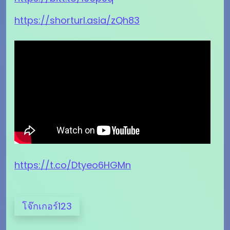
https://shorturl.asia/zQh83
https://t.co/Dtyeo6HGMn
โจ๊กเกอร์123