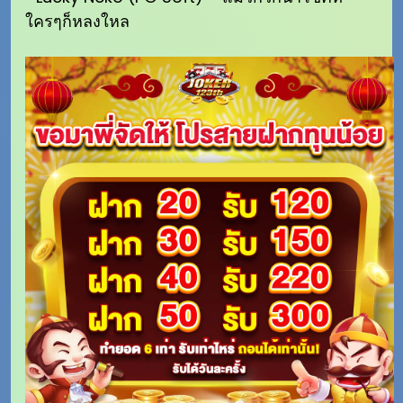
ใครๆก็หลงใหล