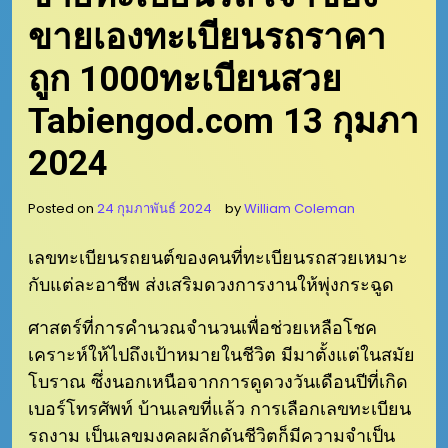
ขายเองทะเบียนรถราคา
ถูก 1000ทะเบียนสวย
Tabiengod.com 13 กุมภา
2024
Posted on
24 กุมภาพันธ์ 2024
by
William Coleman
เลขทะเบียนรถยนต์ของคนที่ทะเบียนรถสวยเหมาะ
กับแต่ละอาชีพ ส่งเสริมดวงการงานให้พุ่งกระฉูด
ศาสตร์ที่การคำนวณจำนวนเพื่อช่วยเหลือโชค
เคราะห์ให้ไปถึงเป้าหมายในชีวิต มีมาตั้งแต่ในสมัย
โบราณ ซึ่งนอกเหนือจากการดูดวงวันเดือนปีที่เกิด
เบอร์โทรศัพท์ บ้านเลขที่แล้ว การเลือกเลขทะเบียน
รถงาม เป็นเลขมงคลผลักดันชีวิตก็มีความจำเป็น