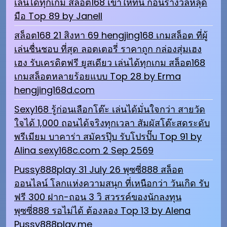
เล่นได้ทุกเกม สล็อต168 เข้าให้ทัน ก่อนรางวัลหลุด
มือ Top 89 by Janell
สล็อต168 21 สิงหา 69 hengjing168 เกมสล็อต ที่ผู้
เล่นชื่นชอบ ที่สุด ลอตเตอรี่ ราคาถูก กล่องสุ่มเฮง
เฮง รับเครดิตฟรี ยูสเดียว เล่นได้ทุกเกม สล็อต168
เกมสล็อตหลายร้อยแบบ Top 28 by Erma
hengjing168d.com
Sexy168 รู้ก่อนเลือกโต๊ะ เล่นได้มั่นใจกว่า สายวัด
ใจได้ 1,000 ถอนได้จริงทุกเวลา สัมผัสโต๊ะสดระดับ
พรีเมียม บาคาร่า สมัครปุ๊บ รับโปรปั๊บ Top 91 by
Alina sexy168c.com 2 Sep 2569
Pussy888play 31 July 26 พุซซี่888 สล็อต
ออนไลน์ โลกแห่งความสนุก ที่เหนือกว่า วันเกิด รับ
ฟรี 300 ฝาก-ถอน 3 วิ สวรรค์ของนักลงทุน
พุซซี่888 รอไม่ได้ ต้องลอง Top 13 by Alena
Pussy888play.me