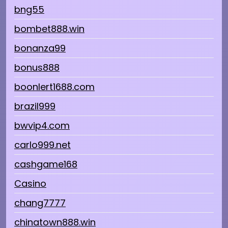
bng55
bombet888.win
bonanza99
bonus888
boonlert1688.com
brazil999
bwvip4.com
carlo999.net
cashgame168
Casino
chang7777
chinatown888.win