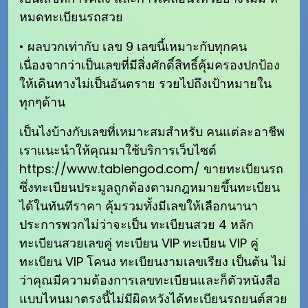
หมดทะเบียนรถสวย
• ผลบวกเท่ากับ เลข 9 เลขนี้เหมาะกับทุกคน
เนื่องจากว่าเป็นเลขที่มีสิ่งศักดิ์สิทธิ์คุ้มครองปกป้อง
ให้เดินทางไม่เป็นอันตราย รวยไปถึงเป้าหมายใน
ทุกๆด้าน
เป็นไงบ้างกับเลขที่เหมาะสมสำหรับ คนแต่ละอาชีพ
เราแนะนำให้คุณมาใช้บริการเว็บไซต์
https://www.tabiengod.com/ ขายทะเบียนรถ
ซึ่งทะเบียนประมูลถูกต้องตามกฎหมายขึ้นทะเบียน
ได้ในทันทีราคา คุ้มรวมทั้งมีเลขให้เลือกนานา
ประการพวกไม่ว่าจะเป็น ทะเบียนสวย 4 หลัก
ทะเบียนสวยเลขคู่ ทะเบียน VIP ทะเบียน VIP คู่
ทะเบียน VIP โคนง ทะเบียนงามเลขเรียง เป็นต้น ไม่
ว่าคุณมีความต้องการเลขทะเบียนและก็ตัวหนังสือ
แบบไหนมาตรงนี้ไม่มีผิดหวังได้ทะเบียนรถยนต์สวย