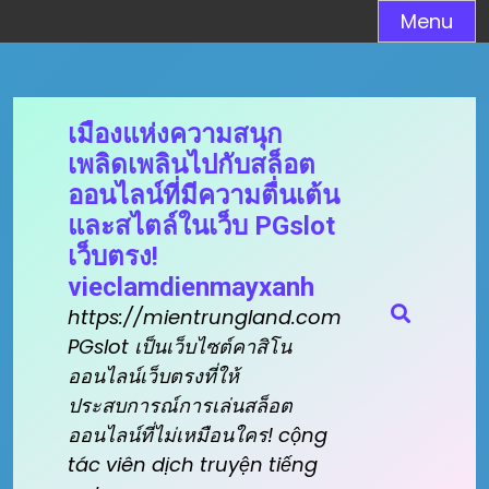
Skip
Menu
to
content
เมืองแห่งความสนุก
เพลิดเพลินไปกับสล็อต
ออนไลน์ที่มีความตื่นเต้น
และสไตล์ในเว็บ PGslot
เว็บตรง!
vieclamdienmayxanh
https://mientrungland.com
PGslot เป็นเว็บไซต์คาสิโน
ออนไลน์เว็บตรงที่ให้
ประสบการณ์การเล่นสล็อต
ออนไลน์ที่ไม่เหมือนใคร! cộng
tác viên dịch truyện tiếng