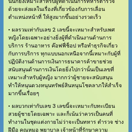
นั้นก็ยังเหมาะสำหรับผู้ที่ดำเนินการทหารตำรวจ
ด้วยจะส่งผลในเรื่องที่เกี่ยวข้องกับการเลื่อน
ตำแหน่งหน้าที่ ให้สูงมากขึ้นอย่างรวดเร็ว
• ผลรวมเท่ากับเลข 2 เลขนี้จะเหมาะสำหรับเพศ
หญิงโดยเฉพาะอย่างยิ่งผู้ที่ดำเนินงานด้านการ
บริการ ร้านอาหาร ค๊อฟฟี่ช็อป หรือทำธุรกิจเกี่ยว
กับการบริการ ทุกแบบนอกเหนือจากนี้เหมาะกับผู้ที่
ปฏิบัติงานด้านการเงินการธนาคารค้าขายช่วย
สนับสนุนด้านการเงินโดยยิ่งไปกว่านั้นเป็นเลขที่
เหมาะสำหรับผู้หญิง มากกว่าผู้ชายจะสนับสนุน
ทำให้หนุนดวงหนุนทรัพย์สินหนุนโชคลาภให้สำเร็จ
มากขึ้นเรื่อยๆ
• ผลบวกเท่ากับเลข 3 เลขนี้จะเหมาะกับทะเบียน
สวยผู้ชายโดยเฉพาะ และก็เน้นว่าควรเป็นคนที่
ทำงานในชุดแต่งกายไม่ว่าจะเป็นทหาร ตำรวจ ช่าง
ฝีมือ คุณหมอ พยาบาล เจ้าหน้าที่รักษาความ