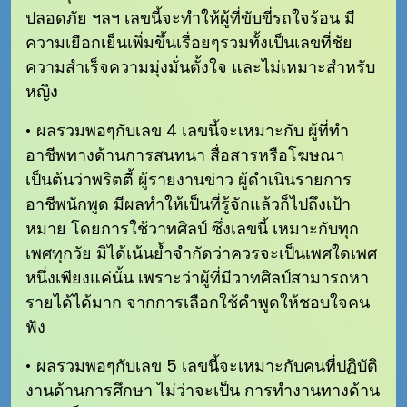
ปลอดภัย ฯลฯ เลขนี้จะทำให้ผู้ที่ขับขี่รถใจร้อน มี
ความเยือกเย็นเพิ่มขึ้นเรื่อยๆรวมทั้งเป็นเลขที่ชัย
ความสำเร็จความมุ่งมั่นตั้งใจ และไม่เหมาะสำหรับ
หญิง
• ผลรวมพอๆกับเลข 4 เลขนี้จะเหมาะกับ ผู้ที่ทำ
อาชีพทางด้านการสนทนา สื่อสารหรือโฆษณา
เป็นต้นว่าพริตตี้ ผู้รายงานข่าว ผู้ดำเนินรายการ
อาชีพนักพูด มีผลทำให้เป็นที่รู้จักแล้วก็ไปถึงเป้า
หมาย โดยการใช้วาทศิลป์ ซึ่งเลขนี้ เหมาะกับทุก
เพศทุกวัย มิได้เน้นย้ำจำกัดว่าควรจะเป็นเพศใดเพศ
หนึ่งเพียงแค่นั้น เพราะว่าผู้ที่มีวาทศิลป์สามารถหา
รายได้ได้มาก จากการเลือกใช้คำพูดให้ชอบใจคน
ฟัง
• ผลรวมพอๆกับเลข 5 เลขนี้จะเหมาะกับคนที่ปฏิบัติ
งานด้านการศึกษา ไม่ว่าจะเป็น การทำงานทางด้าน