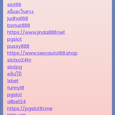
slot66
สล็อตเว็บตรง
judhai168
bonus888
https://www.jinda888.net
pgslot
pussy888
https://www.sexyauto168.shop
slotxo24hr
slotpg
คลิปโป๊
1xbet
funny18
pgslot
allbet24
https://pgslotth.me