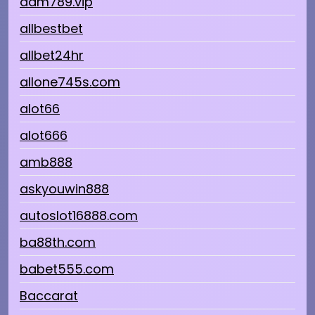
adm789.vip
allbestbet
allbet24hr
allone745s.com
alot66
alot666
amb888
askyouwin888
autoslot16888.com
ba88th.com
babet555.com
Baccarat