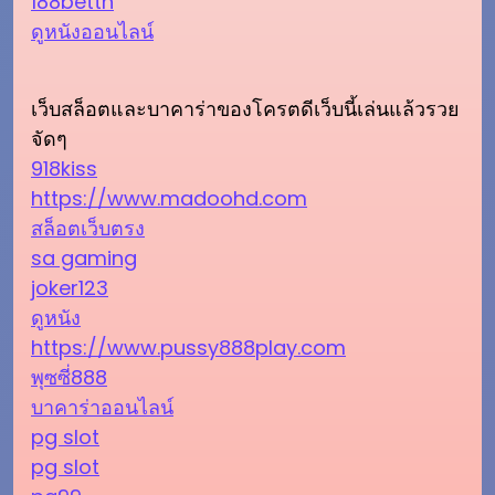
188betth
ดูหนังออนไลน์
เว็บสล็อตและบาคาร่าของโครตดีเว็บนี้เล่นแล้วรวย
จัดๆ
918kiss
https://www.madoohd.com
สล็อตเว็บตรง
sa gaming
joker123
ดูหนัง
https://www.pussy888play.com
พุซซี่888
บาคาร่าออนไลน์
pg slot
pg slot