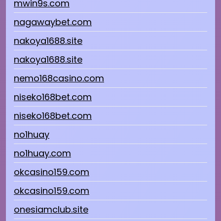
mwin9s.com
nagawaybet.com
nakoya1688.site
nakoya1688.site
nemo168casino.com
niseko168bet.com
niseko168bet.com
no1huay
no1huay.com
okcasino159.com
okcasino159.com
onesiamclub.site