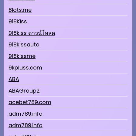
8lots.me
918Kiss
918kiss ดาวน์โหลด
918kissauto
918kissme
9kpluss.com
ABA
ABAGroup2
acebet789.com
adm789.info
adm789.info