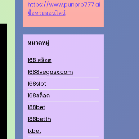
https://www.punpro777.ai
ซื้อหวยออนไลน์
หมวดหมู่
168 สล็อต
1688vegasx.com
168slot
168สล็อต
188bet
188betth
1xbet