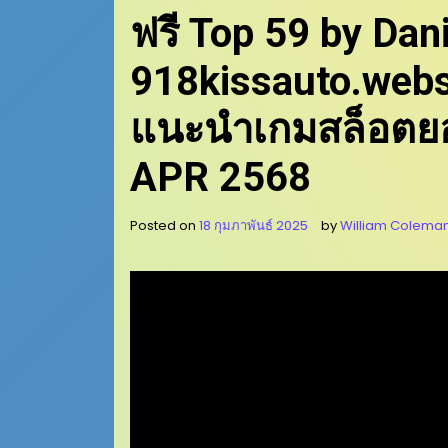
ฟรี Top 59 by Dan
918kissauto.webs
แนะนำเกมสล็อตยอ
APR 2568
Posted on
18 กุมภาพันธ์ 2025
by
William Colema