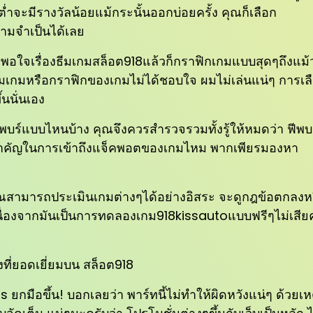
ต่ำจะมีรางวัลน้อยแม้กระนั้นออกบ่อยครั้ง คุณก็เลือก
มจำเป็นได้เลย
ี่พอใจเรื่องธีมเกมสล็อต918แล้วก็กราฟิกเกมแบบสุดๆถึงแม้ว
ีมเกมหรือกราฟิกของเกมไม่ได้ชอบใจ ผมไม่เล่นแน่ๆ การเล
้นนั่นเอง
ฟีพบร์แบบไหนบ้าง คุณจึงควรสำรวจรวมทั้งรู้ให้หมดว่า ฟีพบ
วนสำคัญในการเข้าถึงแจ็คพอตของเกมไหม พากเพียรมองหา
ณสามารถประเมินเกมต่างๆได้อย่างอิสระ จะดูกฎข้อตกลงห
ื่องจากมันเป็นการทดลองเกม918kissautoแบบฟรีๆไม่เสียค
ที่ยอดเยี่ยมบน สล็อต918
ยกมือขึ้น! บอกเลยว่า พาร์ทนี้ไม่ทำให้ผิดหวังแน่ๆ ด้วยเหต