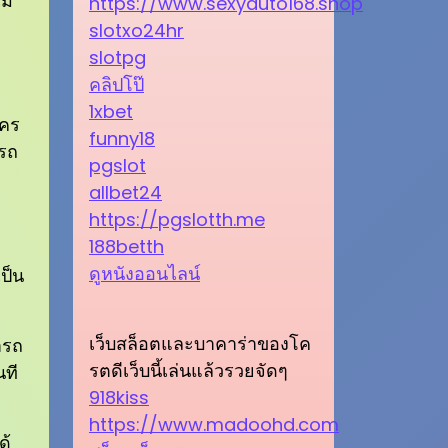
ม่
https://www.sexyauto168.shop
slotxo24hr
slotpg
คลิปโป๊
1xbet
ัคร
funny18
ารถ
pgslot
allbet24
https://pgslotth.me
188betth
ถ
ดูหนังออนไลน์
ป็น
เว็บสล็อตและบาคาร่าของโค
ารถ
รตดีเว็บนี้เล่นแล้วรวยจัดๆ
นที
918kiss
https://www.madoohd.com
ด้