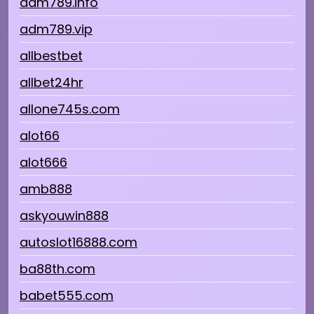
adm789.info
adm789.vip
allbestbet
allbet24hr
allone745s.com
alot66
alot666
amb888
askyouwin888
autoslot16888.com
ba88th.com
babet555.com