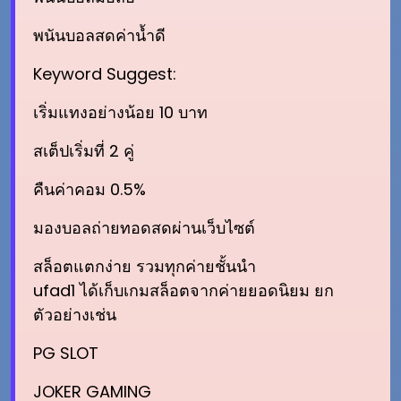
พนันบอลสดค่าน้ำดี
Keyword Suggest:
เริ่มแทงอย่างน้อย 10 บาท
สเต็ปเริ่มที่ 2 คู่
คืนค่าคอม 0.5%
มองบอลถ่ายทอดสดผ่านเว็บไซต์
สล็อตแตกง่าย รวมทุกค่ายชั้นนำ
ufad1 ได้เก็บเกมสล็อตจากค่ายยอดนิยม ยก
ตัวอย่างเช่น
PG SLOT
JOKER GAMING