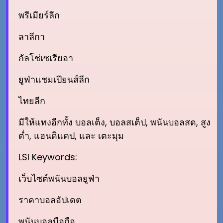
พรีเมียร์ลีก
ลาลีกา
กัลโช่เซเรียอา
ยูฟ่าแชมเปียนส์ลีก
ไทยลีก
มีให้แทงอีกทั้ง บอลเต็ง, บอลสเต็ป, พนันบอลสด, สูง
ต่ำ, แฮนดิแคป, และ เตะมุม
LSI Keywords:
เว็บไซต์พนันบอลยูฟ่า
ราคาบอลอัปเดต
พนันบอลมือถือ