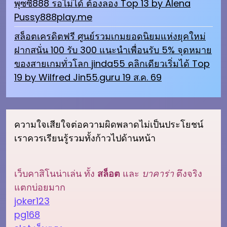
พุซซี่888 รอไม่ได้ ต้องลอง Top 13 by Alena
Pussy888play.me
สล็อตเครดิตฟรี ศูนย์รวมเกมยอดนิยมแห่งยุคใหม่
ฝากสนั่น 100 รับ 300 แนะนำเพื่อนรับ 5% จุดหมาย
ของสายเกมทั่วโลก jinda55 คลิกเดียวเริ่มได้ Top
19 by Wilfred Jin55.guru 19 ส.ค. 69
ความใจเสียใจต่อความผิดพลาดไม่เป็นประโยชน์
เราควรเรียนรู้รวมทั้งก้าวไปด้านหน้า
เว็บคาสิโนน่าเล่น ทั้ง
สล็อต
และ
บาคาร่า
ตึงจริง
แตกบ่อยมาก
joker123
pg168