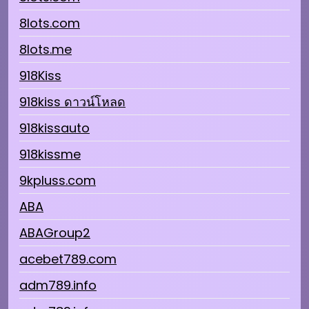
8lots.com
8lots.me
918Kiss
918kiss ดาวน์โหลด
918kissauto
918kissme
9kpluss.com
ABA
ABAGroup2
acebet789.com
adm789.info