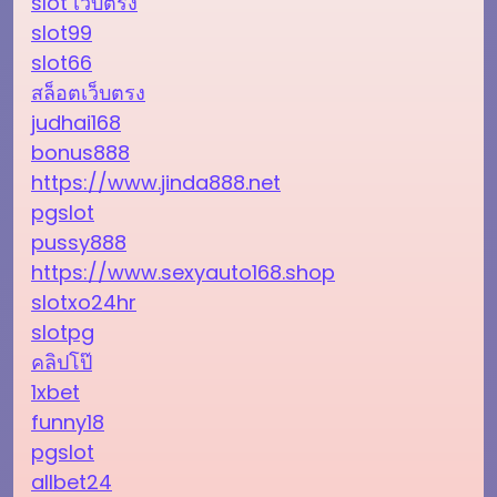
slot เว็บตรง
slot99
slot66
สล็อตเว็บตรง
judhai168
bonus888
https://www.jinda888.net
pgslot
pussy888
https://www.sexyauto168.shop
slotxo24hr
slotpg
คลิปโป๊
1xbet
funny18
pgslot
allbet24