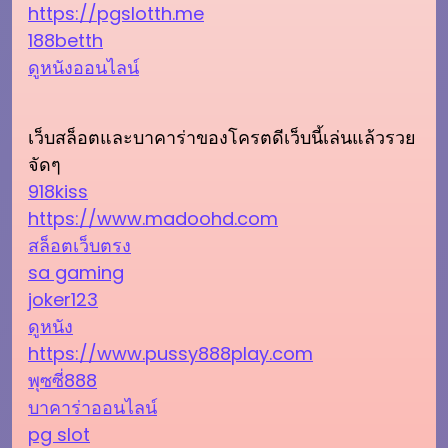
https://pgslotth.me
188betth
ดูหนังออนไลน์
เว็บสล็อตและบาคาร่าของโครตดีเว็บนี้เล่นแล้วรวย
จัดๆ
918kiss
https://www.madoohd.com
สล็อตเว็บตรง
sa gaming
joker123
ดูหนัง
https://www.pussy888play.com
พุซซี่888
บาคาร่าออนไลน์
pg slot