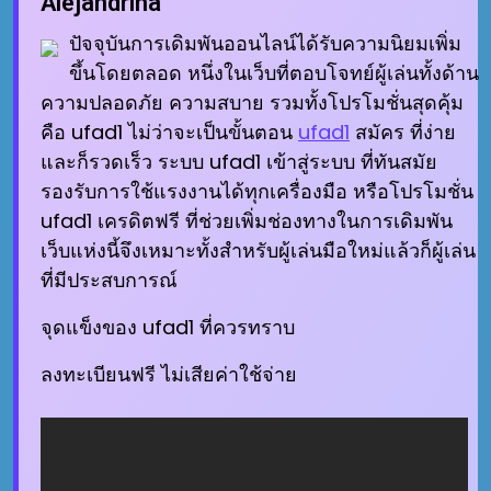
Alejandrina
ปัจจุบันการเดิมพันออนไลน์ได้รับความนิยมเพิ่ม
ขึ้นโดยตลอด หนึ่งในเว็บที่ตอบโจทย์ผู้เล่นทั้งด้าน
ความปลอดภัย ความสบาย รวมทั้งโปรโมชั่นสุดคุ้ม
คือ ufad1 ไม่ว่าจะเป็นขั้นตอน
ufad1
สมัคร ที่ง่าย
และก็รวดเร็ว ระบบ ufad1 เข้าสู่ระบบ ที่ทันสมัย
รองรับการใช้แรงงานได้ทุกเครื่องมือ หรือโปรโมชั่น
ufad1 เครดิตฟรี ที่ช่วยเพิ่มช่องทางในการเดิมพัน
เว็บแห่งนี้จึงเหมาะทั้งสำหรับผู้เล่นมือใหม่แล้วก็ผู้เล่น
ที่มีประสบการณ์
จุดแข็งของ ufad1 ที่ควรทราบ
ลงทะเบียนฟรี ไม่เสียค่าใช้จ่าย