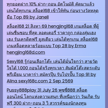
ทุกยอดฝาก 10% ฝาก-ถอน อัตโนมัติ คัดมาแล้ว
เล่นได้ทุกเกม สล็อต168 เข้าให้ทัน ก่อนรางวัลหลุด
มือ Top 89 by Janell
สล็อต168 21 สิงหา 69 hengjing168 เกมสล็อต ที่ผู้
เล่นชื่นชอบ ที่สุด ลอตเตอรี่ ราคาถูก กล่องสุ่มเฮง
เฮง รับเครดิตฟรี ยูสเดียว เล่นได้ทุกเกม สล็อต168
เกมสล็อตหลายร้อยแบบ Top 28 by Erma
hengjing168d.com
Sexy168 รู้ก่อนเลือกโต๊ะ เล่นได้มั่นใจกว่า สายวัด
ใจได้ 1,000 ถอนได้จริงทุกเวลา สัมผัสโต๊ะสดระดับ
พรีเมียม บาคาร่า สมัครปุ๊บ รับโปรปั๊บ Top 91 by
Alina sexy168c.com 2 Sep 2569
Pussy888play 31 July 26 พุซซี่888 สล็อต
ออนไลน์ โลกแห่งความสนุก ที่เหนือกว่า วันเกิด รับ
ฟรี 300 ฝาก-ถอน 3 วิ สวรรค์ของนักลงทุน