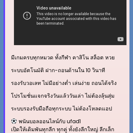
มีเกมครบทุกหมวด ทั้งกีฬา คาสิโน สล็อต หวย
ระบบอัตโนมัติ ฝาก-ถอนด้านใน 10 วินาที
รองรับวอเลท ไม่มีอย่างต่ำ เล่นง่าย ถอนได้จริง
โปรโมชั่นแจกจริงวันแล้ววันเล่า ไม่ต้องลุ้นสุ่ม
ระบบรองรับมือถือทุกระบบ ไม่ต้องโหลดแอป
พนันบอลออนไลน์กับ ufad1
เปิดให้เดิมพันทุกลีก ทุกคู่ ทั้งยังลีกใหญ่ ลีกเล็ก