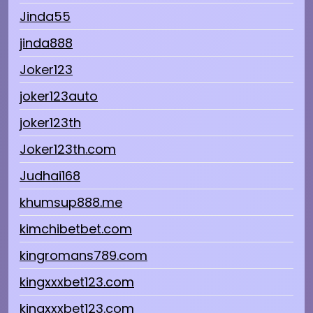
Jinda55
jinda888
Joker123
joker123auto
joker123th
Joker123th.com
Judhai168
khumsup888.me
kimchibetbet.com
kingromans789.com
kingxxxbet123.com
kingxxxbet123.com