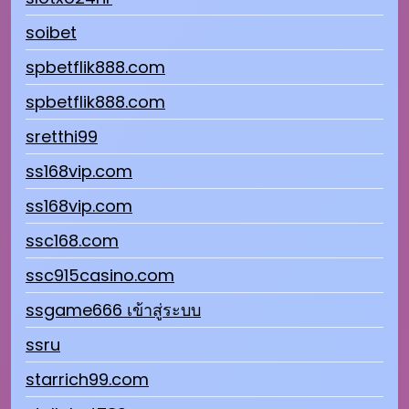
soibet
spbetflik888.com
spbetflik888.com
sretthi99
ss168vip.com
ss168vip.com
ssc168.com
ssc915casino.com
ssgame666 เข้าสู่ระบบ
ssru
starrich99.com