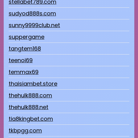
stellabet789.com
sudyod888s.com
sunny9999club.net
suppergame
tangtem168
teenoi69
temmax69
thaisiambet.store
thehulk888.com
thehulk888.net
tia8kingbet.com
tkbpgg.com