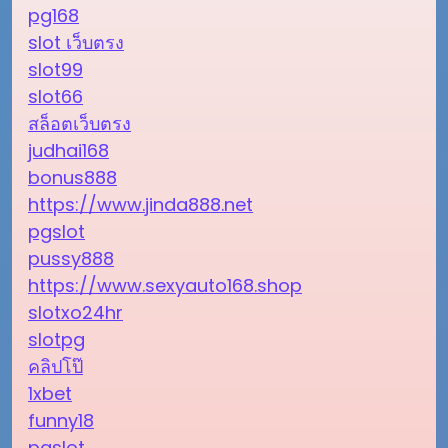
pg168
slot เว็บตรง
slot99
slot66
สล็อตเว็บตรง
judhai168
bonus888
https://www.jinda888.net
pgslot
pussy888
https://www.sexyauto168.shop
slotxo24hr
slotpg
คลิปโป๊
1xbet
funny18
pgslot