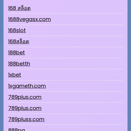
168 สล็อต
1688vegasx.com
168slot
168สล็อต
188bet
188betth
1xbet
1xgameth.com
789plus.com
789plus.com
789pluss.com
888pg