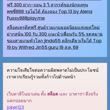
ฟรี 300 ฝาก-ถอน 3 วิ สวรรค์ของนักลงทุน
พุซซี่888 รอไม่ได้ ต้องลอง Top 13 by Alena
Pussy888play.me
สล็อตเครดิตฟรี ศูนย์รวมเกมยอดนิยมแห่งยุคใหม่
ฝากสนั่น 100 รับ 300 แนะนำเพื่อนรับ 5% จุดหมาย
ของสายเกมทั่วโลก jinda55 คลิกเดียวเริ่มได้ Top
19 by Wilfred Jin55.guru 19 ส.ค. 69
ความใจเสียใจต่อความผิดพลาดไม่เป็นประโยชน์
เราควรเรียนรู้รวมทั้งก้าวไปด้านหน้า
เว็บคาสิโนน่าเล่น ทั้ง
สล็อต
และ
บาคาร่า
ตึงจริง
แตกบ่อยมาก
joker123