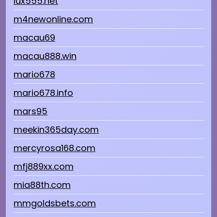
lux555.net
m4newonline.com
macau69
macau888.win
mario678
mario678.info
mars95
meekin365day.com
mercyrosa168.com
mfj889xx.com
mia88th.com
mmgoldsbets.com