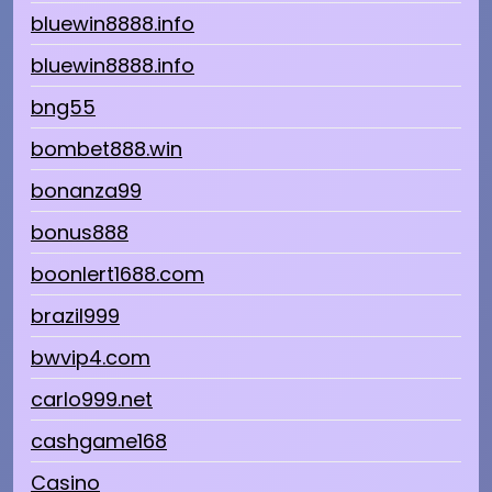
bluewin8888.info
bluewin8888.info
bng55
bombet888.win
bonanza99
bonus888
boonlert1688.com
brazil999
bwvip4.com
carlo999.net
cashgame168
Casino