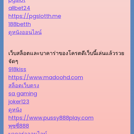
allbet24
https://pgslotth.me
188betth
ดูหนังออนไลน์
เว็บสล็อตและบาคาร่าของโครตดีเว็บนี้เล่นแล้วรวย
จัดๆ
918kiss
https://www.madoohd.com
สล็อตเว็บตรง
sa gaming
joker123
ดูหนัง
https://www.pussy888play.com
พุซซี่888
บาคาร่าออนไลน์