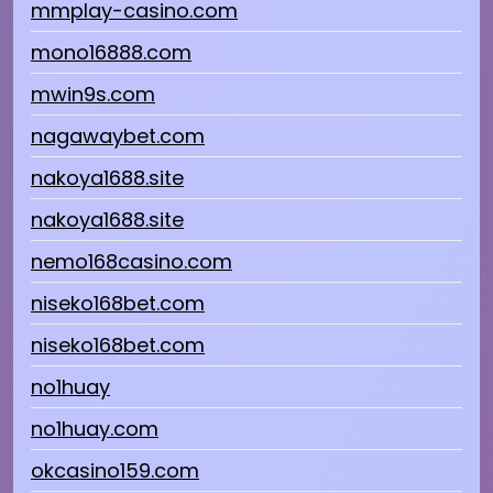
mmplay-casino.com
mono16888.com
mwin9s.com
nagawaybet.com
nakoya1688.site
nakoya1688.site
nemo168casino.com
niseko168bet.com
niseko168bet.com
no1huay
no1huay.com
okcasino159.com