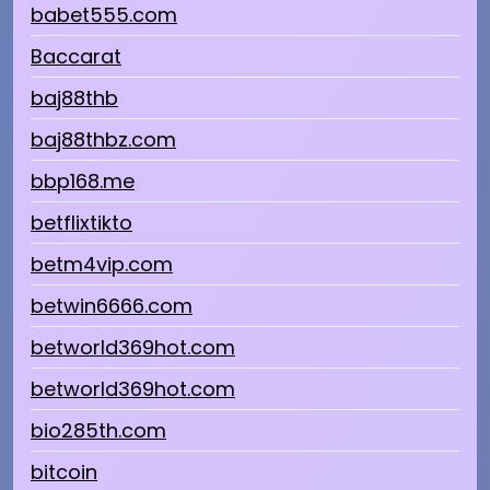
babet555.com
Baccarat
baj88thb
baj88thbz.com
bbp168.me
betflixtikto
betm4vip.com
betwin6666.com
betworld369hot.com
betworld369hot.com
bio285th.com
bitcoin