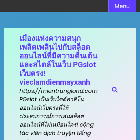
Skip
Menu
to
content
เมืองแห่งความสนุก
เพลิดเพลินไปกับสล็อต
ออนไลน์ที่มีความตื่นเต้น
และสไตล์ในเว็บ PGslot
เว็บตรง!
vieclamdienmayxanh
https://mientrungland.com
PGslot เป็นเว็บไซต์คาสิโน
ออนไลน์เว็บตรงที่ให้
ประสบการณ์การเล่นสล็อต
ออนไลน์ที่ไม่เหมือนใคร! cộng
tác viên dịch truyện tiếng