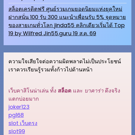
สล็อตเครดิตฟรี ศูนย์รวมเกมยอดนิยมแห่งยุคใหม่
ฝากสนั่น 100 รับ 300 แนะนำเพื่อนรับ 5% จุดหมาย
ของสายเกมทั่วโลก jinda55 คลิกเดียวเริ่มได้ Top
19 by Wilfred Jin55.guru 19 ส.ค. 69
ความใจเสียใจต่อความผิดพลาดไม่เป็นประโยชน์
เราควรเรียนรู้รวมทั้งก้าวไปด้านหน้า
เว็บคาสิโนน่าเล่น ทั้ง
สล็อต
และ
บาคาร่า
ตึงจริง
แตกบ่อยมาก
joker123
pg168
slot เว็บตรง
slot99