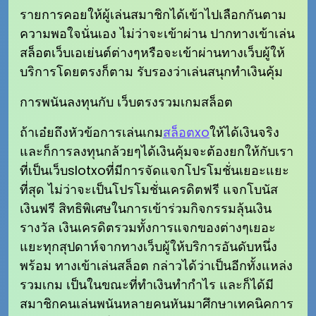
รายการคอยให้ผู้เล่นสมาชิกได้เข้าไปเลือกกันตาม
ความพอใจนั่นเอง ไม่ว่าจะเข้าผ่าน ปากทางเข้าเล่น
สล็อตเว็บเอเย่นต์ต่างๆหรือจะเข้าผ่านทางเว็บผู้ให้
บริการโดยตรงก็ตาม รับรองว่าเล่นสนุกทำเงินคุ้ม
การพนันลงทุนกับ เว็บตรงรวมเกมสล็อต
ถ้าเอ๋ยถึงหัวข้อการเล่นเกม
สล็อตxo
ให้ได้เงินจริง
และก็การลงทุนกล้วยๆได้เงินคุ้มจะต้องยกให้กับเรา
ที่เป็นเว็บslotxoที่มีการจัดแจกโปรโมชั่นเยอะแยะ
ที่สุด ไม่ว่าจะเป็นโปรโมชั่นเครดิตฟรี แจกโบนัส
เงินฟรี สิทธิพิเศษในการเข้าร่วมกิจกรรมลุ้นเงิน
รางวัล เงินเครดิตรวมทั้งการแจกของต่างๆเยอะ
แยะทุกสุปดาห์จากทางเว็บผู้ให้บริการอันดับหนึ่ง
พร้อม ทางเข้าเล่นสล็อต กล่าวได้ว่าเป็นอีกทั้งแหล่ง
รวมเกม เป็นในขณะที่ทำเงินทำกำไร และก็ได้มี
สมาชิกคนเล่นพนันหลายคนหันมาศึกษาเทคนิคการ