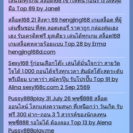
เล่นได้ทุกเกม สล็อต168 เข้าให้ทัน ก่อนรางวัลหลุด
มือ Top 89 by Janell
สล็อต168 21 สิงหา 69 hengjing168 เกมสล็อต ที่ผู้
เล่นชื่นชอบ ที่สุด ลอตเตอรี่ ราคาถูก กล่องสุ่มเฮง
เฮง รับเครดิตฟรี ยูสเดียว เล่นได้ทุกเกม สล็อต168
เกมสล็อตหลายร้อยแบบ Top 28 by Erma
hengjing168d.com
Sexy168 รู้ก่อนเลือกโต๊ะ เล่นได้มั่นใจกว่า สายวัด
ใจได้ 1,000 ถอนได้จริงทุกเวลา สัมผัสโต๊ะสดระดับ
พรีเมียม บาคาร่า สมัครปุ๊บ รับโปรปั๊บ Top 91 by
Alina sexy168c.com 2 Sep 2569
Pussy888play 31 July 26 พุซซี่888 สล็อต
ออนไลน์ โลกแห่งความสนุก ที่เหนือกว่า วันเกิด รับ
ฟรี 300 ฝาก-ถอน 3 วิ สวรรค์ของนักลงทุน
พุซซี่888 รอไม่ได้ ต้องลอง Top 13 by Alena
Pussy888play.me