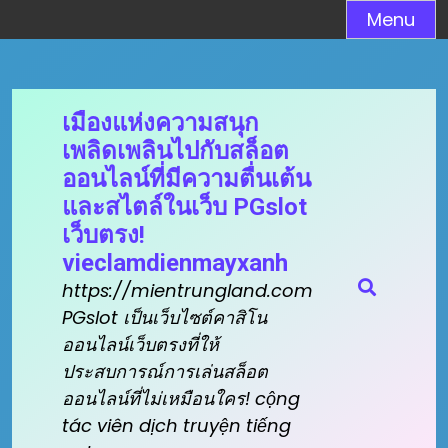
Skip
Menu
to
content
เมืองแห่งความสนุก
เพลิดเพลินไปกับสล็อต
ออนไลน์ที่มีความตื่นเต้น
และสไตล์ในเว็บ PGslot
เว็บตรง!
vieclamdienmayxanh
https://mientrungland.com
PGslot เป็นเว็บไซต์คาสิโน
ออนไลน์เว็บตรงที่ให้
ประสบการณ์การเล่นสล็อต
ออนไลน์ที่ไม่เหมือนใคร! cộng
tác viên dịch truyện tiếng