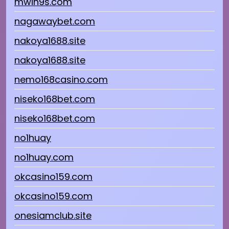
mwin9s.com
nagawaybet.com
nakoya1688.site
nakoya1688.site
nemo168casino.com
niseko168bet.com
niseko168bet.com
no1huay
no1huay.com
okcasino159.com
okcasino159.com
onesiamclub.site