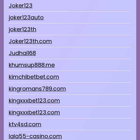
Joker123
joker123auto
joker123th
Joker123th.com
Judhai168
khumsup888.me
kimchibetbet.com
kingromans789.com
kingxxxbet123.com
kingxxxbet123.com
ktv4sd.com
lala55-casino.com