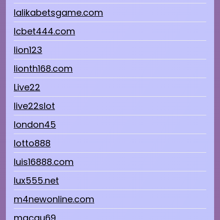
lalikabetsgame.com
lcbet444.com
lion123
lionth168.com
Live22
live22slot
london45
lotto888
luis16888.com
lux555.net
m4newonline.com
macau69