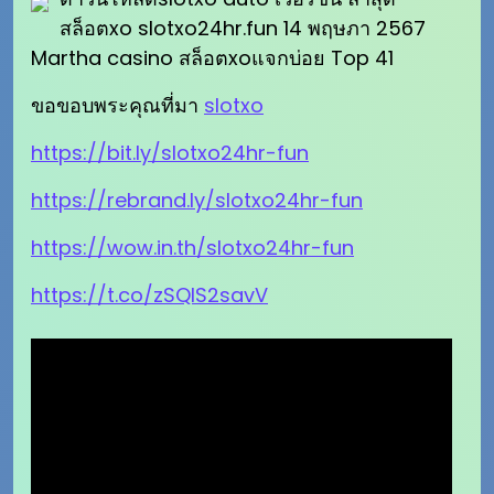
สล็อตxo slotxo24hr.fun 14 พฤษภา 2567
Martha casino สล็อตxoแจกบ่อย Top 41
ขอขอบพระคุณที่มา
slotxo
https://bit.ly/slotxo24hr-fun
https://rebrand.ly/slotxo24hr-fun
https://wow.in.th/slotxo24hr-fun
https://t.co/zSQIS2savV