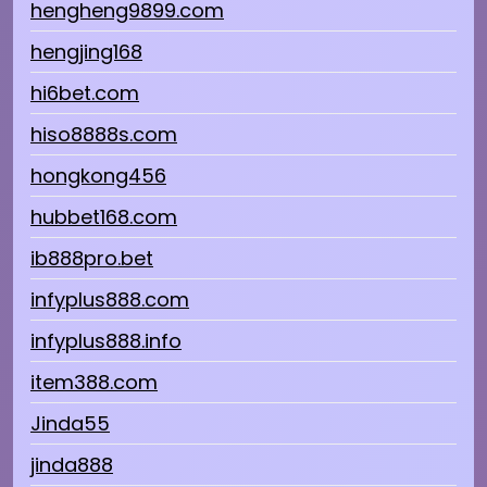
hengheng9899.com
hengjing168
hi6bet.com
hiso8888s.com
hongkong456
hubbet168.com
ib888pro.bet
infyplus888.com
infyplus888.info
item388.com
Jinda55
jinda888