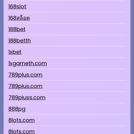
168slot
168สล็อต
188bet
188betth
1xbet
1xgameth.com
789plus.com
789plus.com
789pluss.com
888pg
8lots.com
8lots.com