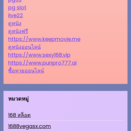
pg slot
live22
ดูหนัง
ดูหนังฟรี
https://www.keepmovie.me
ดูหนังออนไลน์
https://www.sexy168.vip
https://www.punpro777.ai
ซื้อหวยออนไลน์
หมวดหมู่
168 สล็อต
1688vegasx.com