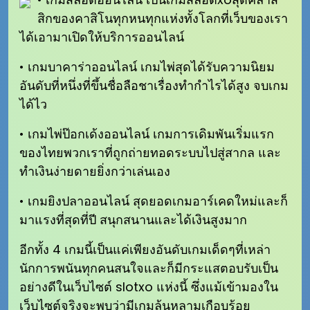
สิกของคาสิโนทุกหนทุกแห่งทั้งโลกที่เว็บของเรา
ได้เอามาเปิดให้บริการออนไลน์
• เกมบาคาร่าออนไลน์ เกมไพ่สุดได้รับความนิยม
อันดับที่หนึ่งที่ขึ้นชื่อลือชาเรื่องทำกำไรได้สูง จบเกม
ได้ไว
• เกมไพ่ป๊อกเด้งออนไลน์ เกมการเดิมพันเริ่มแรก
ของไทยพวกเราที่ถูกถ่ายทอดระบบไปสู่สากล และ
ทำเงินง่ายดายยิ่งกว่าเล่นเอง
• เกมยิงปลาออนไลน์ สุดยอดเกมอาร์เคดใหม่และก็
มาแรงที่สุดที่ปี สนุกสนานและได้เงินสูงมาก
อีกทั้ง 4 เกมนี้เป็นแค่เพียงอันดับเกมเด็ดๆที่เหล่า
นักการพนันทุกคนสนใจและก็มีกระแสตอบรับเป็น
อย่างดีในเว็บไซต์ slotxo แห่งนี้ ซึ่งแม้เข้ามองใน
เว็บไซต์จริงจะพบว่ามีเกมล้นหลามเกือบร้อย