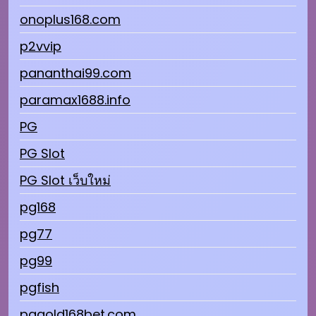
onoplus168.com
p2vvip
pananthai99.com
paramax1688.info
PG
PG Slot
PG Slot เว็บใหม่
pg168
pg77
pg99
pgfish
pggold168bet.com