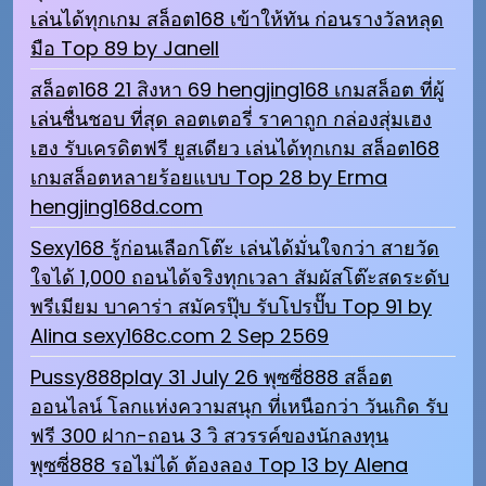
เล่นได้ทุกเกม สล็อต168 เข้าให้ทัน ก่อนรางวัลหลุด
มือ Top 89 by Janell
สล็อต168 21 สิงหา 69 hengjing168 เกมสล็อต ที่ผู้
เล่นชื่นชอบ ที่สุด ลอตเตอรี่ ราคาถูก กล่องสุ่มเฮง
เฮง รับเครดิตฟรี ยูสเดียว เล่นได้ทุกเกม สล็อต168
เกมสล็อตหลายร้อยแบบ Top 28 by Erma
hengjing168d.com
Sexy168 รู้ก่อนเลือกโต๊ะ เล่นได้มั่นใจกว่า สายวัด
ใจได้ 1,000 ถอนได้จริงทุกเวลา สัมผัสโต๊ะสดระดับ
พรีเมียม บาคาร่า สมัครปุ๊บ รับโปรปั๊บ Top 91 by
Alina sexy168c.com 2 Sep 2569
Pussy888play 31 July 26 พุซซี่888 สล็อต
ออนไลน์ โลกแห่งความสนุก ที่เหนือกว่า วันเกิด รับ
ฟรี 300 ฝาก-ถอน 3 วิ สวรรค์ของนักลงทุน
พุซซี่888 รอไม่ได้ ต้องลอง Top 13 by Alena