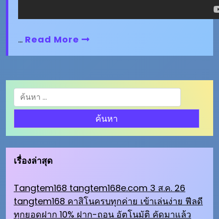
…
Read More
ค้นหา
สำหรับ:
เรื่องล่าสุด
Tangtem168 tangtem168e.com 3 ส.ค. 26
tangtem168 คาสิโนครบทุกค่าย เข้าเล่นง่าย ฟีลดี
ทุกยอดฝาก 10% ฝาก-ถอน อัตโนมัติ คัดมาแล้ว