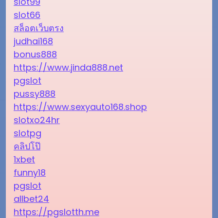
slot99
slot66
สล็อตเว็บตรง
judhai168
bonus888
https://www.jinda888.net
pgslot
pussy888
https://www.sexyauto168.shop
slotxo24hr
slotpg
คลิปโป๊
1xbet
funny18
pgslot
allbet24
https://pgslotth.me