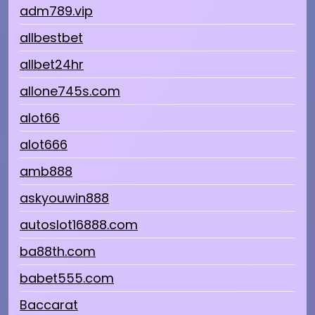
adm789.vip
allbestbet
allbet24hr
allone745s.com
alot66
alot666
amb888
askyouwin888
autoslot16888.com
ba88th.com
babet555.com
Baccarat