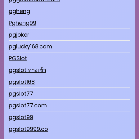
pgheng
Pgheng99
pgjoker
pglucky168.com
PGSlot
pgslot ทางเข้า
pgslot168
pgslot77
pgslot77.com
pgslot99
pgslot9999.co