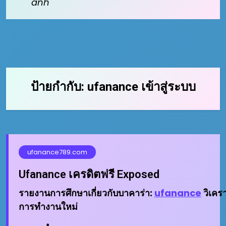
anh
ป้ายกำกับ:
ufanance เข้าสู่ระบบ
ufanance789.com
Ufanance เครดิตฟรี Exposed
รายงานการศึกษาเกี่ยวกับบาคาร่า:
ufanance
วิเคร
การทำงานใหม่