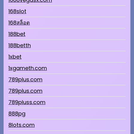
168slot
168สล็อต
188bet
188betth
1xbet
1xgameth.com
789plus.com
789plus.com
789pluss.com
888pg
8lots.com