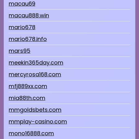
macau69
macau888.win
mario678
mario678.info
mars95
meekin365day.com
mercyrosa168.com
mfj889xx.com
mia88th.com
mmgoldsbets.com
mmplay-casino.com
mono16888.com