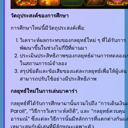
วัตถุประสงค์ของการศึกษา
การศึกษาใหม่นี้มีวัตถุประสงค์เพื่อ:
วิเคราะห์ผลกระทบของกลยุทธ์ใหม่ ๆ ที่ได้รับการ
พัฒนาขึ้นในช่วงไม่กี่ปีที่ผ่านมา
ประเมินประสิทธิภาพของกลยุทธ์ผ่านการทดลองเ
ในสถานการณ์จำลอง
สรุปข้อดีและข้อเสียของแต่ละกลยุทธ์เพื่อให้ผู้เล่น
สามารถปรับใช้อย่างมีประสิทธิภาพ
กลยุทธ์ใหม่ในการเล่นบาคาร่า
กลยุทธ์ที่ได้รับการศึกษามานั้นรวมไปถึง “การเดินเงิ
Paroli”, “วิธีการวิเคราะห์สถิติ”, และ “กลยุทธ์ควบคุม
อารมณ์” ซึ่งแต่ละวิธีการนั้นมีหลักการที่แตกต่างกันแ
เหมาะสมกับผู้เล่นที่มีลักษณะเฉพาะตัว