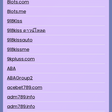
8lots.com
8lots.me
918Kiss
918kiss ดาวน์โหลด
918kissauto
918kissme
9kpluss.com
ABA
ABAGroup2
acebet789.com
adm789.info
adm789.info