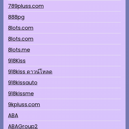
789pluss.com
888pg
8lots.com
8lots.com
8lots.me
918Kiss
918kiss ดาวน์โหลด
918kissauto
918kissme
9kpluss.com
ABA
ABAGroup2