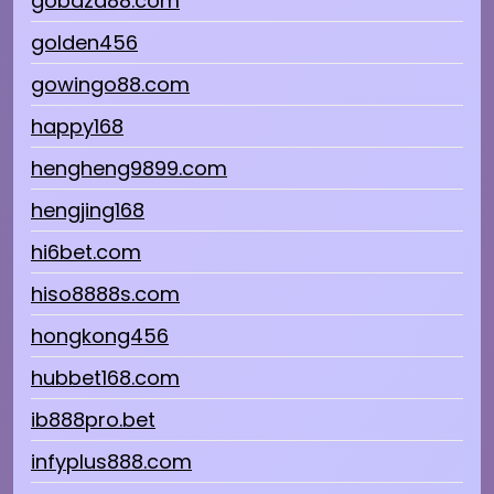
gobaza88.com
golden456
gowingo88.com
happy168
hengheng9899.com
hengjing168
hi6bet.com
hiso8888s.com
hongkong456
hubbet168.com
ib888pro.bet
infyplus888.com