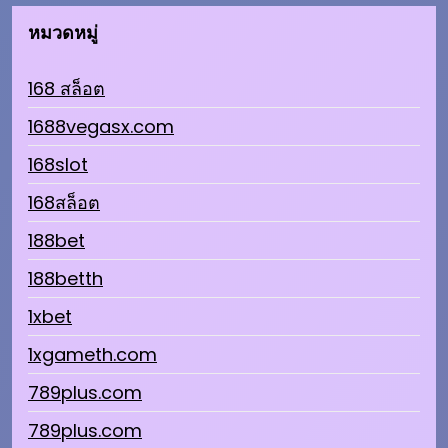
หมวดหมู่
168 สล็อต
1688vegasx.com
168slot
168สล็อต
188bet
188betth
1xbet
1xgameth.com
789plus.com
789plus.com