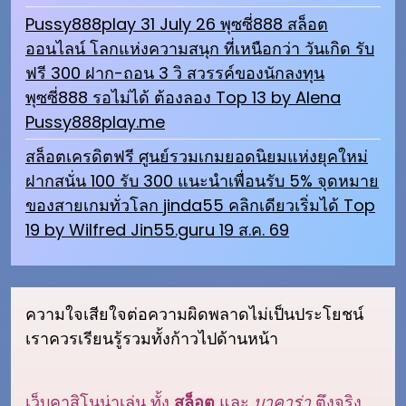
Pussy888play 31 July 26 พุซซี่888 สล็อต
ออนไลน์ โลกแห่งความสนุก ที่เหนือกว่า วันเกิด รับ
ฟรี 300 ฝาก-ถอน 3 วิ สวรรค์ของนักลงทุน
พุซซี่888 รอไม่ได้ ต้องลอง Top 13 by Alena
Pussy888play.me
สล็อตเครดิตฟรี ศูนย์รวมเกมยอดนิยมแห่งยุคใหม่
ฝากสนั่น 100 รับ 300 แนะนำเพื่อนรับ 5% จุดหมาย
ของสายเกมทั่วโลก jinda55 คลิกเดียวเริ่มได้ Top
19 by Wilfred Jin55.guru 19 ส.ค. 69
ความใจเสียใจต่อความผิดพลาดไม่เป็นประโยชน์
เราควรเรียนรู้รวมทั้งก้าวไปด้านหน้า
เว็บคาสิโนน่าเล่น ทั้ง
สล็อต
และ
บาคาร่า
ตึงจริง