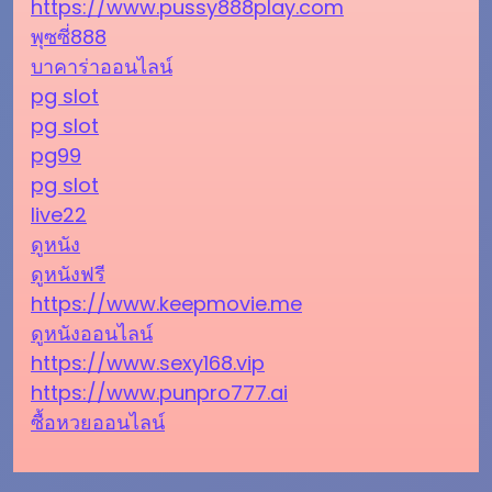
https://www.pussy888play.com
พุซซี่888
บาคาร่าออนไลน์
pg slot
pg slot
pg99
pg slot
live22
ดูหนัง
ดูหนังฟรี
https://www.keepmovie.me
ดูหนังออนไลน์
https://www.sexy168.vip
https://www.punpro777.ai
ซื้อหวยออนไลน์