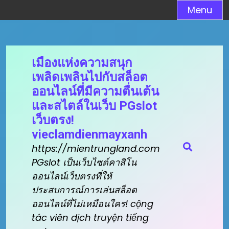
Skip
Menu
to
content
เมืองแห่งความสนุก
เพลิดเพลินไปกับสล็อต
ออนไลน์ที่มีความตื่นเต้น
และสไตล์ในเว็บ PGslot
เว็บตรง!
vieclamdienmayxanh
https://mientrungland.com
PGslot เป็นเว็บไซต์คาสิโน
ออนไลน์เว็บตรงที่ให้
ประสบการณ์การเล่นสล็อต
ออนไลน์ที่ไม่เหมือนใคร! cộng
tác viên dịch truyện tiếng