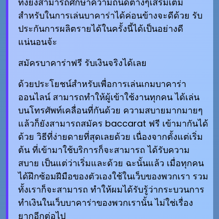
ทั้งยังสามารถศึกษาความถนัดต่างๆเสริมเติม
สำหรับในการเล่นบาคาร่าได้ค่อนข้างจะดีด้วย รับ
ประกันการผลิตรายได้ในครั้งนี้ได้เป็นอย่างดี
แน่นอนจ้ะ
สมัครบาคาร่าฟรี รับเงินจริงได้เลย
ด้วยประโยชน์สำหรับเพื่อการเล่นเกมบาคาร่า
ออนไลน์ สามารถทำให้ผู้เข้าใช้งานทุกคน ได้เล่น
บนโทรศัพท์เคลื่อนที่กันด้วย ความสบายมากมายๆ
แล้วก็ยังสามารถสมัคร baccarat ฟรี เข้ามากันได้
ด้วย วิธีที่ง่ายดายที่สุดเลยด้วย เนื่องจากตั้งแต่เริ่ม
ต้น ที่เข้ามาใช้บริการก็จะสามารถ ได้รับความ
สบาย เป็นแต่ว่าเริ่มและด้วย ฉะนั้นแล้ว เมื่อทุกคน
ได้ฝึกซ้อมฝีมือของตัวเองใช้ในเว็บของพวกเรา รวม
ทั้งเราก็จะสามารถ ทำให้ผมได้รับรู้ว่ากระบวนการ
ทำเงินในเว็บบาคาร่าของพวกเรานั้น ไม่ใช่เรื่อง
ยากอีกต่อไป