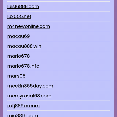
luis16888.com
lux555.net
m4newonline.com
macau69
macau888.win
mario678
mario678.info
mars95
meekin365day.com
mercyrosa168.com
mfj889xx.com
mia88th.com