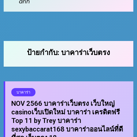
anh
ป้ายกำกับ:
บาคาร่าเว็บตรง
บาคาร่า
NOV 2566 บาคาร่าเว็บตรง เว็บใหญ่
casinoเว็บเปิดใหม่ บาคาร่า เครดิตฟรี
Top 11 by Trey บาคาร่า
sexybaccarat168 บาคาร่าออนไลน์ที่ดี