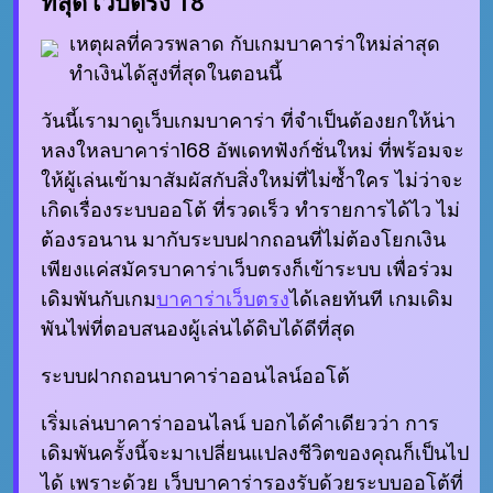
ที่สุด เว็บตรง 18
เหตุผลที่ควรพลาด กับเกมบาคาร่าใหม่ล่าสุด
ทำเงินได้สูงที่สุดในตอนนี้
วันนี้เรามาดูเว็บเกมบาคาร่า ที่จำเป็นต้องยกให้น่า
หลงใหลบาคาร่า168 อัพเดทฟังก์ชั่นใหม่ ที่พร้อมจะ
ให้ผู้เล่นเข้ามาสัมผัสกับสิ่งใหม่ที่ไม่ซ้ำใคร ไม่ว่าจะ
เกิดเรื่องระบบออโต้ ที่รวดเร็ว ทำรายการได้ไว ไม่
ต้องรอนาน มากับระบบฝากถอนที่ไม่ต้องโยกเงิน
เพียงแค่สมัครบาคาร่าเว็บตรงก็เข้าระบบ เพื่อร่วม
เดิมพันกับเกม
บาคาร่าเว็บตรง
ได้เลยทันที เกมเดิม
พันไพ่ที่ตอบสนองผู้เล่นได้ดิบได้ดีที่สุด
ระบบฝากถอนบาคาร่าออนไลน์ออโต้
เริ่มเล่นบาคาร่าออนไลน์ บอกได้คำเดียวว่า การ
เดิมพันครั้งนี้จะมาเปลี่ยนแปลงชีวิตของคุณก็เป็นไป
ได้ เพราะด้วย เว็บบาคาร่ารองรับด้วยระบบออโต้ที่