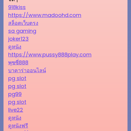
918kiss
https://www.madoohd.com
สล็อตเว็บตรง
sa gaming
joker123
ดูหนัง
https://www.pussy888play.com
พุซซี่888
บาคาร่าออนไลน์
pg slot
pg slot
pg99
pg slot
live22
ดูหนัง
ดูหนังฟรี