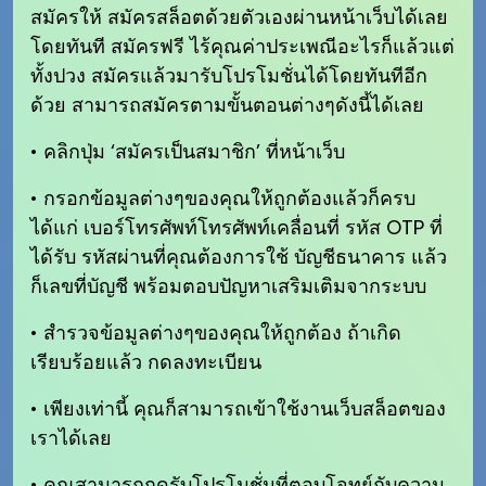
สมัครให้ สมัครสล็อตด้วยตัวเองผ่านหน้าเว็บได้เลย
โดยทันที สมัครฟรี ไร้คุณค่าประเพณีอะไรก็แล้วแต่
ทั้งปวง สมัครแล้วมารับโปรโมชั่นได้โดยทันทีอีก
ด้วย สามารถสมัครตามขั้นตอนต่างๆดังนี้ได้เลย
• คลิกปุ่ม ‘สมัครเป็นสมาชิก’ ที่หน้าเว็บ
• กรอกข้อมูลต่างๆของคุณให้ถูกต้องแล้วก็ครบ
ได้แก่ เบอร์โทรศัพท์โทรศัพท์เคลื่อนที่ รหัส OTP ที่
ได้รับ รหัสผ่านที่คุณต้องการใช้ บัญชีธนาคาร แล้ว
ก็เลขที่บัญชี พร้อมตอบปัญหาเสริมเติมจากระบบ
• สำรวจข้อมูลต่างๆของคุณให้ถูกต้อง ถ้าเกิด
เรียบร้อยแล้ว กดลงทะเบียน
• เพียงเท่านี้ คุณก็สามารถเข้าใช้งานเว็บสล็อตของ
เราได้เลย
• คุณสามารถกดรับโปรโมชั่นที่ตอบโจทย์กับความ