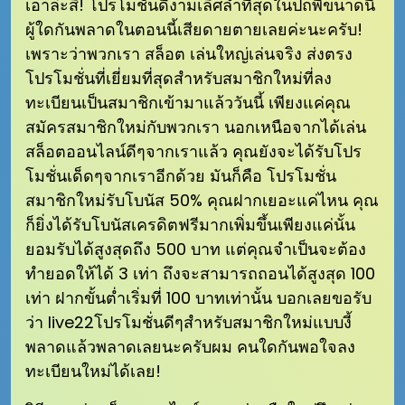
เอาล่ะสิ! โปรโมชั่นดีงามเลิศล้ำที่สุดในปถพีขนาดนี้
ผู้ใดกันพลาดในตอนนี้เสียดายตายเลยค่ะนะครับ!
เพราะว่าพวกเรา สล็อต เล่นใหญ่เล่นจริง ส่งตรง
โปรโมชั่นที่เยี่ยมที่สุดสำหรับสมาชิกใหม่ที่ลง
ทะเบียนเป็นสมาชิกเข้ามาแล้ววันนี้ เพียงแค่คุณ
สมัครสมาชิกใหม่กับพวกเรา นอกเหนือจากได้เล่น
สล็อตออนไลน์ดีๆจากเราแล้ว คุณยังจะได้รับโปร
โมชั่นเด็ดๆจากเราอีกด้วย มันก็คือ โปรโมชั่น
สมาชิกใหม่รับโบนัส 50% คุณฝากเยอะแค่ไหน คุณ
ก็ยิ่งได้รับโบนัสเครดิตฟรีมากเพิ่มขึ้นเพียงแค่นั้น
ยอมรับได้สูงสุดถึง 500 บาท แต่คุณจำเป็นจะต้อง
ทำยอดให้ได้ 3 เท่า ถึงจะสามารถถอนได้สูงสุด 100
เท่า ฝากขั้นต่ำเริ่มที่ 100 บาทเท่านั้น บอกเลยขอรับ
ว่า live22โปรโมชั่นดีๆสำหรับสมาชิกใหม่แบบงี้
พลาดแล้วพลาดเลยนะครับผม คนใดกันพอใจลง
ทะเบียนใหม่ได้เลย!