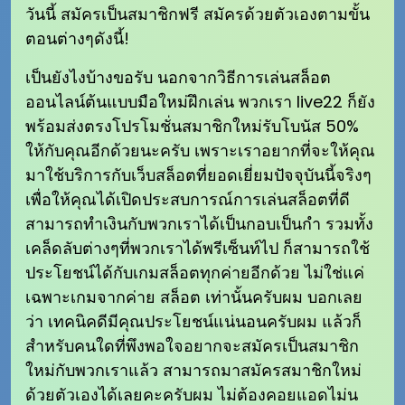
วันนี้ สมัครเป็นสมาชิกฟรี สมัครด้วยตัวเองตามขั้น
ตอนต่างๆดังนี้!
เป็นยังไงบ้างขอรับ นอกจากวิธีการเล่นสล็อต
ออนไลน์ต้นแบบมือใหม่ฝึกเล่น พวกเรา live22 ก็ยัง
พร้อมส่งตรงโปรโมชั่นสมาชิกใหม่รับโบนัส 50%
ให้กับคุณอีกด้วยนะครับ เพราะเราอยากที่จะให้คุณ
มาใช้บริการกับเว็บสล็อตที่ยอดเยี่ยมปัจจุบันนี้จริงๆ
เพื่อให้คุณได้เปิดประสบการณ์การเล่นสล็อตที่ดี
สามารถทำเงินกับพวกเราได้เป็นกอบเป็นกำ รวมทั้ง
เคล็ดลับต่างๆที่พวกเราได้พรีเซ็นท์ไป ก็สามารถใช้
ประโยชน์ได้กับเกมสล็อตทุกค่ายอีกด้วย ไม่ใช่แค่
เฉพาะเกมจากค่าย สล็อต เท่านั้นครับผม บอกเลย
ว่า เทคนิคดีมีคุณประโยชน์แน่นอนครับผม แล้วก็
สำหรับคนใดที่พึงพอใจอยากจะสมัครเป็นสมาชิก
ใหม่กับพวกเราแล้ว สามารถมาสมัครสมาชิกใหม่
ด้วยตัวเองได้เลยคะครับผม ไม่ต้องคอยแอดไม่น