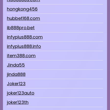
hongkong456
hubbet168.com
ib888pro.bet
infyplus888.com
infyplus888.info
item388.com
Jinda55
jinda888
Joker123
joker123auto
joker123th