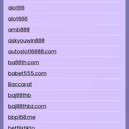
alot66
alot666
amb888
askyouwin888
autoslot16888.com
ba88th.com
babet555.com
Baccarat
baj88thb
baj88thbz.com
bbp168.me
betflixtikto