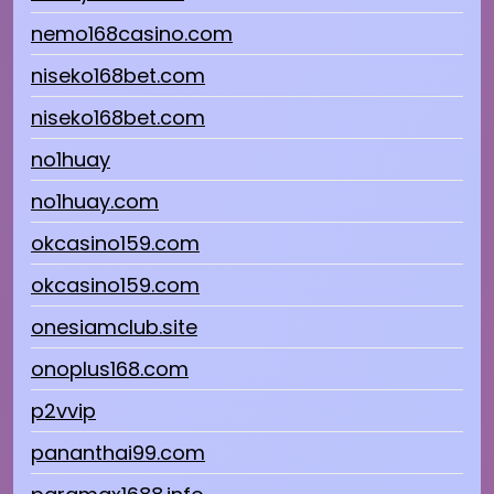
nemo168casino.com
niseko168bet.com
niseko168bet.com
no1huay
no1huay.com
okcasino159.com
okcasino159.com
onesiamclub.site
onoplus168.com
p2vvip
pananthai99.com