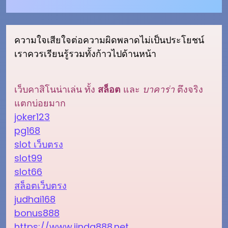
ความใจเสียใจต่อความผิดพลาดไม่เป็นประโยชน์
เราควรเรียนรู้รวมทั้งก้าวไปด้านหน้า
เว็บคาสิโนน่าเล่น ทั้ง
สล็อต
และ
บาคาร่า
ตึงจริง
แตกบ่อยมาก
joker123
pg168
slot เว็บตรง
slot99
slot66
สล็อตเว็บตรง
judhai168
bonus888
https://www.jinda888.net