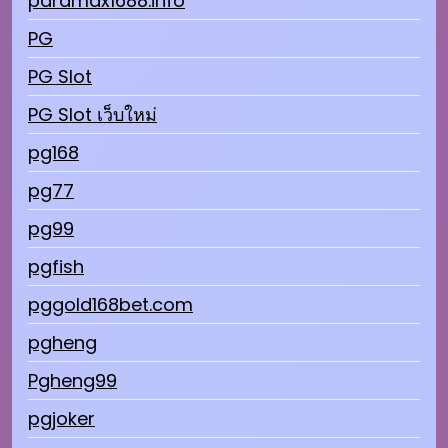
paramax1688.info
PG
PG Slot
PG Slot เว็บใหม่
pg168
pg77
pg99
pgfish
pggold168bet.com
pgheng
Pgheng99
pgjoker