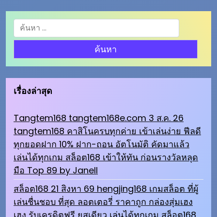
ค้นหา
สำหรับ:
เรื่องล่าสุด
Tangtem168 tangtem168e.com 3 ส.ค. 26
tangtem168 คาสิโนครบทุกค่าย เข้าเล่นง่าย ฟีลดี
ทุกยอดฝาก 10% ฝาก-ถอน อัตโนมัติ คัดมาแล้ว
เล่นได้ทุกเกม สล็อต168 เข้าให้ทัน ก่อนรางวัลหลุด
มือ Top 89 by Janell
สล็อต168 21 สิงหา 69 hengjing168 เกมสล็อต ที่ผู้
เล่นชื่นชอบ ที่สุด ลอตเตอรี่ ราคาถูก กล่องสุ่มเฮง
เฮง รับเครดิตฟรี ยูสเดียว เล่นได้ทุกเกม สล็อต168