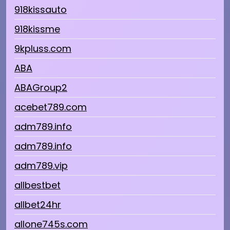
918kissauto
918kissme
9kpluss.com
ABA
ABAGroup2
acebet789.com
adm789.info
adm789.info
adm789.vip
allbestbet
allbet24hr
allone745s.com