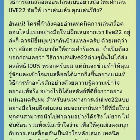
วิธีการเล่นสล็อตออนไลน์แบบอย่างมือใหม่ฝึกเล่น
LIVE22 จัดให้ เราเล่นแล้ว คุณเล่นรึยัง?
ฮันแน่! ใครที่กำลังคอยอ่านเทคนิคการเล่นสล็อต
ออนไลน์แบบอย่างมือใหม่ฝึกเล่นจากเรา live22 อยู่
ล่ะก็ ควรมียิ้มมุมปากกันบ้างแหละครับ ด้วยเหตุว่า
เรา สล็อต กลับมาจัดให้ตามคำร้องขอ! จำเป็นต้อง
บอกก่อนเลยว่า วิธีการเล่นlive22ต่างๆนั้นไม่ได้ส่ง
ผลลัพธ์ 100% หรอกครับผม แต่มันจะช่วยทำให้คุณ
รู้จักและเข้าใจเกมสล็อตได้มากยิ่งขึ้นอย่างแน่แท้
วิธีการทำอะไรสักอย่างด้วยความรู้ความเข้าใจ
อย่างแท้จริง อย่างไรก็ได้ผลลัพธ์ที่ดียิ่งกว่าอย่าง
แน่นอนครับผม สำหรับแนวทางการเล่นlive22แบบ
อย่างมือใหม่ฝึกฝนเล่น ผมจะบากบั่นหาวิธีที่มือใหม่
ทุกคนสามารถนำไปทำตามอย่างได้จริง ไม่ยาก ไม่
ซับซ้อน รวมทั้งเน้นเข้าใจง่าย เพื่อให้คุณยังคงสนุก
กับการเล่นสล็อตอันเป็นหัวใจหลักเสมอ เทคนิค