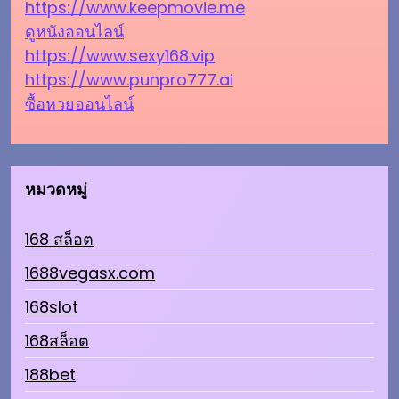
https://www.keepmovie.me
ดูหนังออนไลน์
https://www.sexy168.vip
https://www.punpro777.ai
ซื้อหวยออนไลน์
หมวดหมู่
168 สล็อต
1688vegasx.com
168slot
168สล็อต
188bet