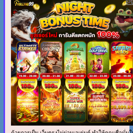
ด้วยการเป็น เว็บตรงไม่ผ่านเอเย่นต์ ทำให้คุณเชื่อมั่น