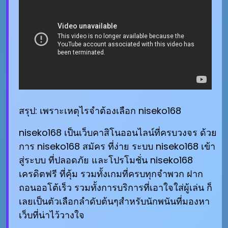
สรุป: เพราะเหตุไรจำต้องเลือก niseko168
niseko168 เป็นเว็บคาสิโนออนไลน์ที่ครบวงจร ด้วย
การ niseko168 สมัคร ที่ง่าย ระบบ niseko168 เข้า
สู่ระบบ ที่ปลอดภัย และโปรโมชั่น niseko168
เครดิตฟรี ที่คุ้ม รวมทั้งเกมที่ครบทุกจำพวก ฝาก
ถอนออโต้เร็ว รวมทั้งการบริการที่เอาใจใส่ผู้เล่น ก็
เลยเป็นตัวเลือกลำดับต้นๆสำหรับนักพนันที่มองหา
เว็บที่น่าไว้วางใจ