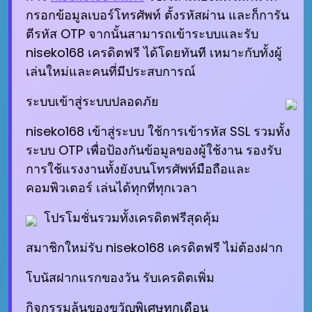
กรอกข้อมูลเบอร์โทรศัพท์ ตั้งรหัสผ่าน และก็การัน
ตีรหัส OTP จากนั้นสามารถเข้าระบบและรับ
niseko168 เครดิตฟรี ได้โดยทันที เหมาะกับทั้งผู้
เล่นใหม่และคนที่มีประสบการณ์
ระบบเข้าสู่ระบบปลอดภัย
niseko168 เข้าสู่ระบบ ใช้การเข้ารหัส SSL รวมทั้ง
ระบบ OTP เพื่อป้องกันข้อมูลของผู้ใช้งาน รองรับ
การใช้แรงงานทั้งยังบนโทรศัพท์มือถือและ
คอมพิวเตอร์ เล่นได้ทุกที่ทุกเวลา
โปรโมชั่นรวมทั้งเครดิตฟรีสุดคุ้ม
สมาชิกใหม่รับ niseko168 เครดิตฟรี ไม่ต้องฝาก
โบนัสฝากแรกของวัน รับเครดิตเพิ่ม
กิจกรรมลุ้นของขวัญพิเศษทุกเดือน