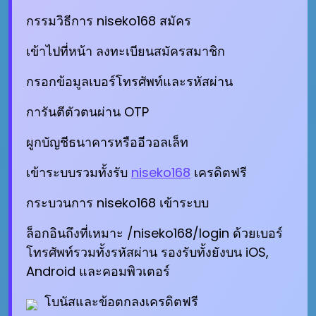
กรรมวิธีการ niseko168 สมัคร
เข้าไปที่หน้า ลงทะเบียนสมัครสมาชิก
กรอกข้อมูลเบอร์โทรศัพท์และรหัสผ่าน
การันตีตัวตนผ่าน OTP
ผูกบัญชีธนาคารหรืออีวอลเล็ท
เข้าระบบรวมทั้งรับ
niseko168
เครดิตฟรี
กระบวนการ niseko168 เข้าระบบ
ล็อกอินถึงที่เหมาะ /niseko168/login ด้วยเบอร์
โทรศัพท์รวมทั้งรหัสผ่าน รองรับทั้งยังบน iOS,
Android และคอมพิวเตอร์
โบนัสและข้อตกลงเครดิตฟรี