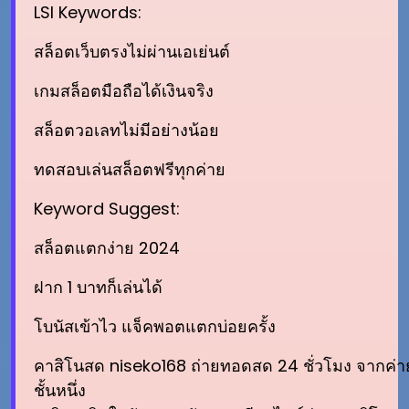
LSI Keywords:
สล็อตเว็บตรงไม่ผ่านเอเย่นต์
เกมสล็อตมือถือได้เงินจริง
สล็อตวอเลทไม่มีอย่างน้อย
ทดสอบเล่นสล็อตฟรีทุกค่าย
Keyword Suggest:
สล็อตแตกง่าย 2024
ฝาก 1 บาทก็เล่นได้
โบนัสเข้าไว แจ็คพอตแตกบ่อยครั้ง
คาสิโนสด niseko168 ถ่ายทอดสด 24 ชั่วโมง จากค่า
ชั้นหนึ่ง