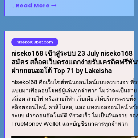
…
Read More
niseko168bet.com
niseko168 เข้าสู่ระบบ 23 July niseko168
สมัคร สล็อตเว็บตรงแตกง่ายรับเครดิตฟรีทัน
ฝากถอนออโต้ Top 71 by Lakeisha
niseko168 คือเว็บไซต์พนันออนไลน์แบบครบวงจร ที่ว
แบบมาเพื่อตอบโจทย์ผู้เล่นทุกจำพวก ไม่ว่าจะเป็นสาย
สล็อต สายไพ่ หรือสายกีฬา เว็บเดียวให้บริการครบทั้ง
สล็อตออนไลน์, คาสิโนสด, และ แทงบอลออนไลน์ พร้
ระบบ ฝากถอนอัตโนมัติ ที่รวดเร็ว ไม่เป็นอันตราย รอง
TrueMoney Wallet และบัญชีธนาคารทุกจำพวก