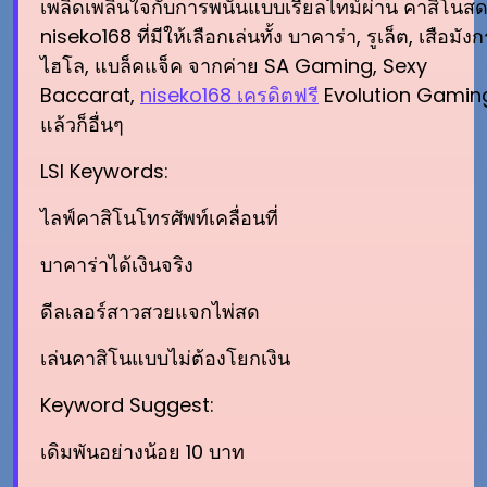
เพลิดเพลินใจกับการพนันแบบเรียลไทม์ผ่าน คาสิโนส
niseko168 ที่มีให้เลือกเล่นทั้ง บาคาร่า, รูเล็ต, เสือมังก
ไฮโล, แบล็คแจ็ค จากค่าย SA Gaming, Sexy
Baccarat,
niseko168 เครดิตฟรี
Evolution Gamin
แล้วก็อื่นๆ
LSI Keywords:
ไลฟ์คาสิโนโทรศัพท์เคลื่อนที่
บาคาร่าได้เงินจริง
ดีลเลอร์สาวสวยแจกไพ่สด
เล่นคาสิโนแบบไม่ต้องโยกเงิน
Keyword Suggest:
เดิมพันอย่างน้อย 10 บาท