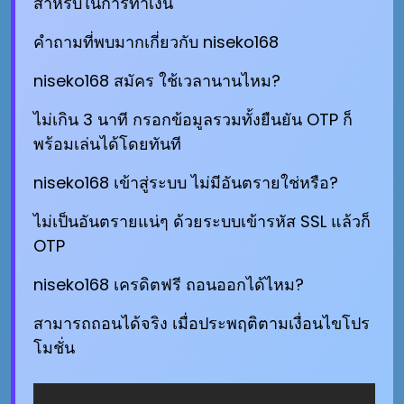
สำหรับในการทำเงิน
คำถามที่พบมากเกี่ยวกับ niseko168
niseko168 สมัคร ใช้เวลานานไหม?
ไม่เกิน 3 นาที กรอกข้อมูลรวมทั้งยืนยัน OTP ก็
พร้อมเล่นได้โดยทันที
niseko168 เข้าสู่ระบบ ไม่มีอันตรายใช่หรือ?
ไม่เป็นอันตรายแน่ๆ ด้วยระบบเข้ารหัส SSL แล้วก็
OTP
niseko168 เครดิตฟรี ถอนออกได้ไหม?
สามารถถอนได้จริง เมื่อประพฤติตามเงื่อนไขโปร
โมชั่น