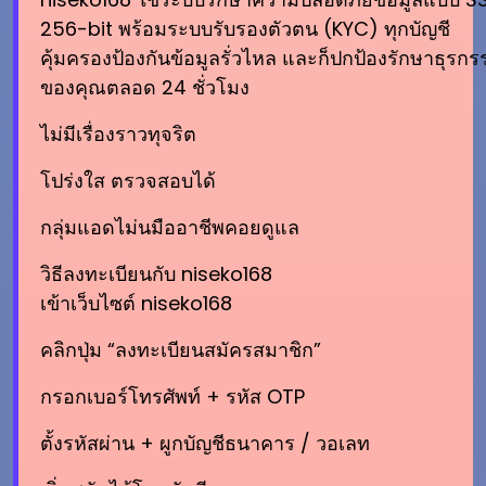
256-bit พร้อมระบบรับรองตัวตน (KYC) ทุกบัญชี
คุ้มครองป้องกันข้อมูลรั่วไหล และก็ปกป้องรักษาธุรกร
ของคุณตลอด 24 ชั่วโมง
ไม่มีเรื่องราวทุจริต
โปร่งใส ตรวจสอบได้
กลุ่มแอดไม่นมืออาชีพคอยดูแล
วิธีลงทะเบียนกับ niseko168
เข้าเว็บไซต์ niseko168
คลิกปุ่ม “ลงทะเบียนสมัครสมาชิก”
กรอกเบอร์โทรศัพท์ + รหัส OTP
ตั้งรหัสผ่าน + ผูกบัญชีธนาคาร / วอเลท