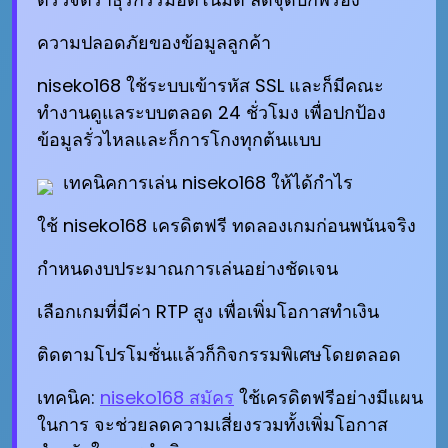
ความปลอดภัยของข้อมูลลูกค้า
niseko168 ใช้ระบบเข้ารหัส SSL และก็มีคณะ
ทำงานดูแลระบบตลอด 24 ชั่วโมง เพื่อปกป้อง
ข้อมูลรั่วไหลและก็การโกงทุกต้นแบบ
เทคนิคการเล่น niseko168 ให้ได้กำไร
ใช้ niseko168 เครดิตฟรี ทดลองเกมก่อนพนันจริง
กำหนดงบประมาณการเล่นอย่างชัดเจน
เลือกเกมที่มีค่า RTP สูง เพื่อเพิ่มโอกาสทำเงิน
ติดตามโปรโมชั่นแล้วก็กิจกรรมพิเศษโดยตลอด
เทคนิค:
niseko168 สมัคร
ใช้เครดิตฟรีอย่างมีแผน
ในการ จะช่วยลดความเสี่ยงรวมทั้งเพิ่มโอกาส