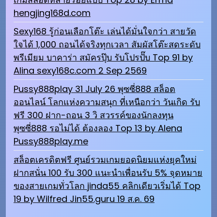
hengjing168d.com
Sexy168 รู้ก่อนเลือกโต๊ะ เล่นได้มั่นใจกว่า สายวัด
ใจได้ 1,000 ถอนได้จริงทุกเวลา สัมผัสโต๊ะสดระดับ
พรีเมียม บาคาร่า สมัครปุ๊บ รับโปรปั๊บ Top 91 by
Alina sexy168c.com 2 Sep 2569
Pussy888play 31 July 26 พุซซี่888 สล็อต
ออนไลน์ โลกแห่งความสนุก ที่เหนือกว่า วันเกิด รับ
ฟรี 300 ฝาก-ถอน 3 วิ สวรรค์ของนักลงทุน
พุซซี่888 รอไม่ได้ ต้องลอง Top 13 by Alena
Pussy888play.me
สล็อตเครดิตฟรี ศูนย์รวมเกมยอดนิยมแห่งยุคใหม่
ฝากสนั่น 100 รับ 300 แนะนำเพื่อนรับ 5% จุดหมาย
ของสายเกมทั่วโลก jinda55 คลิกเดียวเริ่มได้ Top
19 by Wilfred Jin55.guru 19 ส.ค. 69