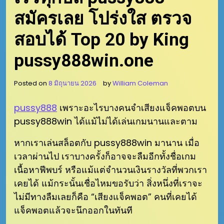
สมัครเลย โปร่งใส ตรวจ
สอบได้ Top 20 by King
pussy888win.one
Posted on
8 มิถุนายน 2026
by
William Coleman
pussy888
เพราะอะไรบางคนจำเสียงแจ็คพอตบน
pussy888win ได้แม้ไม่ได้เล่นเกมนานและตาม
หากเราเล่นสล็อตกับ pussy888win มานาน เมื่อ
เวลาผ่านไป เราบางครั้งก็อาจจะลืมอีกทั้งชื่อเกม
เนื้อหาฟีพบร์ หรือแม้แต่จำนวนเงินรางวัลที่พวกเรา
เคยได้ แม้กระนั้นเชื่อไหมขอรับว่า สิ่งหนึ่งที่เราจะ
ไม่มีทางลืมเลยก็คือ “เสียงแจ็คพอต” คนที่เคยได้
แจ็คพอตแล้วจะนึกออกในทันที