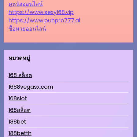
ดูหนังออนไลน์
https://www.sexy168.vip
https://www.punpro777.ai
ซื้อหวยออนไลน์
หมวดหมู่
168 สล็อต
1688vegasx.com
168slot
168สล็อต
188bet
188betth