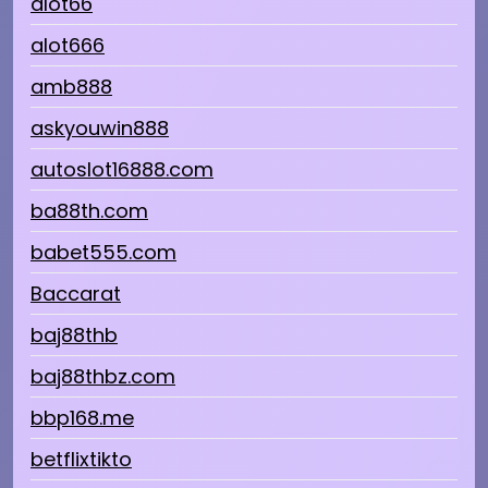
alot66
alot666
amb888
askyouwin888
autoslot16888.com
ba88th.com
babet555.com
Baccarat
baj88thb
baj88thbz.com
bbp168.me
betflixtikto