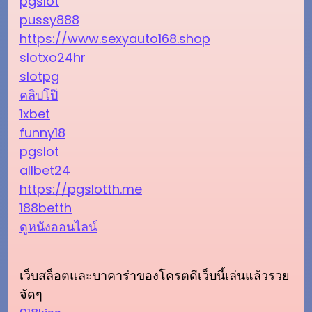
pgslot
pussy888
https://www.sexyauto168.shop
slotxo24hr
slotpg
คลิปโป๊
1xbet
funny18
pgslot
allbet24
https://pgslotth.me
188betth
ดูหนังออนไลน์
เว็บสล็อตและบาคาร่าของโครตดีเว็บนี้เล่นแล้วรวย
จัดๆ