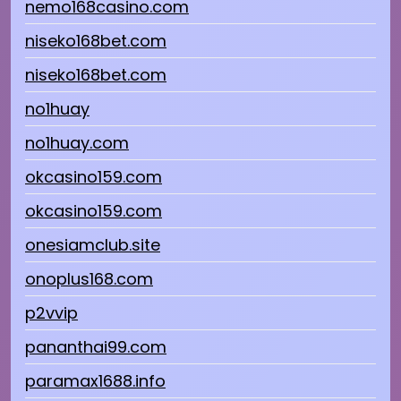
nemo168casino.com
niseko168bet.com
niseko168bet.com
no1huay
no1huay.com
okcasino159.com
okcasino159.com
onesiamclub.site
onoplus168.com
p2vvip
pananthai99.com
paramax1688.info