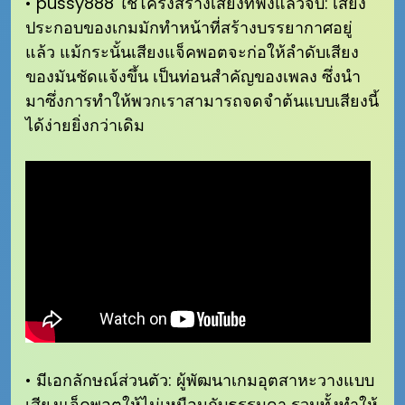
• pussy888 ใช้โครงสร้างเสียงที่ฟังแล้วจบ: เสียง
ประกอบของเกมมักทำหน้าที่สร้างบรรยากาศอยู่
แล้ว แม้กระนั้นเสียงแจ็คพอตจะก่อให้ลำดับเสียง
ของมันชัดแจ้งขึ้น เป็นท่อนสำคัญของเพลง ซึ่งนำ
มาซึ่งการทำให้พวกเราสามารถจดจำต้นแบบเสียงนี้
ได้ง่ายยิ่งกว่าเดิม
• มีเอกลักษณ์ส่วนตัว: ผู้พัฒนาเกมอุตสาหะวางแบบ
เสียงแจ็คพอตให้ไม่เหมือนกับธรรมดา รวมทั้งทำให้