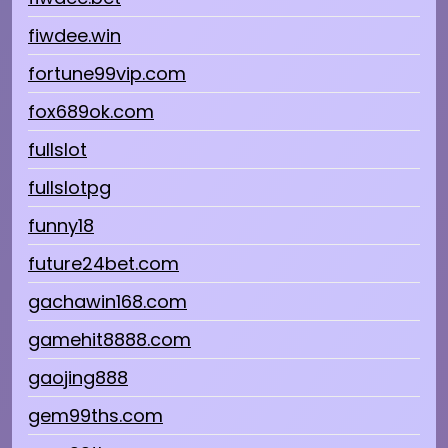
fiwdee.win
fortune99vip.com
fox689ok.com
fullslot
fullslotpg
funny18
future24bet.com
gachawin168.com
gamehit8888.com
gaojing888
gem99ths.com