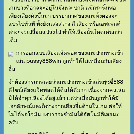
เกมบางทีอาจจะอยู่ในจังหวะปกติ แม้กระนั้นพอ
เพียงเสียงดังขึ้นมา บรรยากาศของเกมทั้งผองจะ
แปรไปทันที ทั้งยังแสงสว่าง สี เสียง หรือเอฟเฟกต์
ต่างๆจะเปลี่ยนแปลงไป ทำให้เสียงนั้นโดดเด่นกว่า
เดิม
การออกแบบเสียงแจ็คพอตของเกมปากทางเข้า
เล่น pussy888win ถูกทำให้ไม่เหมือนกับเสียง
อื่น
จำต้องสารภาพเลยว่าเกมปากทางเข้าเล่นพุซซี่888
ดีไซน์เสียงแจ็คพอตได้ดิบได้ดีมาก เนื่องจากคนเล่น
มิได้จำทุกเสียงได้อยู่แล้ว แต่ว่าเมื่อมันถูกทำให้มี
เอกลักษณ์และก็ต่างจากเสียงอื่นด้านในเกม ต่อให้
ไม่ได้พอใจมัน แต่เราจะจำมันได้อัตโนมัติเลยนะ
ครับ