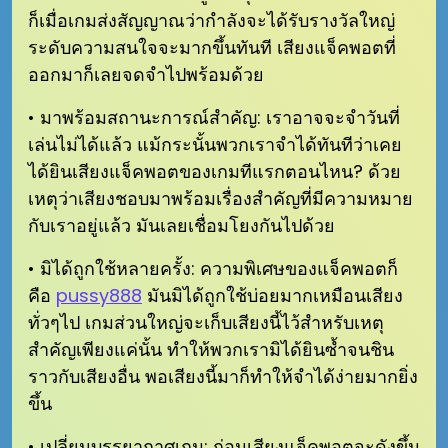
ก็เมื่อเกมส่งสัญญาณว่ากำลังจะได้รับรางวัลใหญ่
ระดับความสนใจจะมากขึ้นทันที เสียงแจ็คพอตที่
ออกมาก็เลยจดจำไปพร้อมด้วย
• มาพร้อมสถานะการณ์สำคัญ: เราอาจจะจำวันที่
เล่นไม่ได้แล้ว แม้กระนั้นพวกเราจำได้ทันทีว่าเคย
ได้ยินเสียงแจ็คพอตของเกมทีแรกตอนไหน? ด้วย
เหตุว่าเสียงชอบมาพร้อมเรื่องสำคัญที่มีความหมาย
กับเราอยู่แล้ว มันเลยเชื่อมโยงกันไปด้วย
• มิได้ถูกใช้หลายครั้ง: ความพิเศษของแจ็คพอตก็
คือ
pussy888
มันมิได้ถูกใช้บ่อยมากเหมือนเสียง
ทั่วๆไป เกมส่วนใหญ่จะเก็บเสียงนี้ไว้สำหรับเหตุ
สำคัญเพียงแค่นั้น ทำให้พวกเรามิได้ยินซ้ำจนชิน
ราวกับเสียงอื่น พอเสียงนี้มาก็ทำให้จำได้ง่ายมากยิ่ง
ขึ้น
• เปลี่ยนบรรยากาศเกม: ก่อนเสียงแจ็คพอตจะดังขึ้น