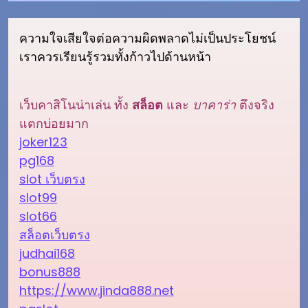
ความใจเสียใจต่อความผิดพลาดไม่เป็นประโยชน์
เราควรเรียนรู้รวมทั้งก้าวไปด้านหน้า
เว็บคาสิโนน่าเล่น ทั้ง
สล็อต
และ
บาคาร่า
ตึงจริง
แตกบ่อยมาก
joker123
pg168
slot เว็บตรง
slot99
slot66
สล็อตเว็บตรง
judhai168
bonus888
https://www.jinda888.net